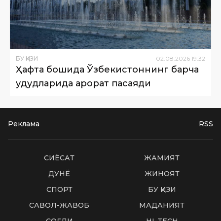
БУ ҚИЗИҚ
02
.
08
.
2026
19
:
32
Ҳафта бошида Ўзбекистоннинг барча
ҳудудларида ҳарорат пасаяди
Реклама
RSS
СИËСАТ
ЖАМИЯТ
ДУНË
ЖИНОЯТ
СПОРТ
БУ ҚИЗИҚ
САВОЛ-ЖАВОБ
МАДАНИЯТ