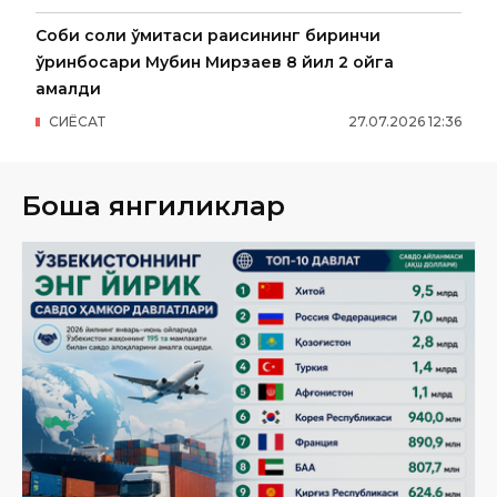
Собиқ солиқ қўмитаси раисининг биринчи
ўринбосари Мубин Мирзаев 8 йил 2 ойга
қамалди
СИËСАТ
27
.
07
.
2026
12
:
36
Бошқа янгиликлар