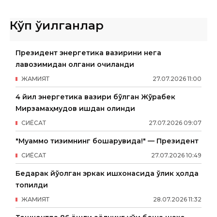
Кўп ўқилганлар
Президент энергетика вазирини нега
лавозимидан олгани очиқланди
ЖАМИЯТ
27
.
07
.
2026
11
:
00
4 йил энергетика вазири бўлган Жўрабек
Мирзамаҳмудов ишдан олинди
СИËСАТ
27
.
07
.
2026
09
:
07
"Муаммо тизимнинг бошқарувида!" — Президент
СИËСАТ
27
.
07
.
2026
10
:
49
Бедарак йўқолган эркак ишхонасида ўлик ҳолда
топилди
ЖАМИЯТ
28
.
07
.
2026
11
:
32