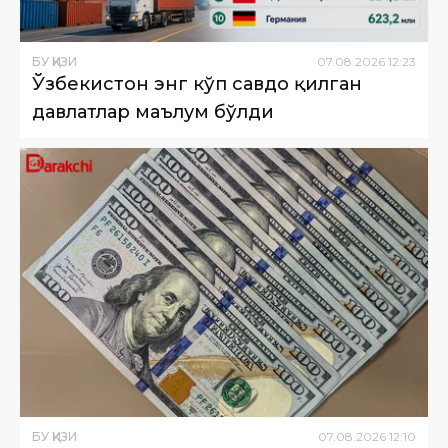
БУ ҚИЗИҚ
07
.
08
.
2026
12
:
23
Ўзбекистон энг кўп савдо қилган
давлатлар маълум бўлди
БУ ҚИЗИҚ
07
.
08
.
2026
12
:
10