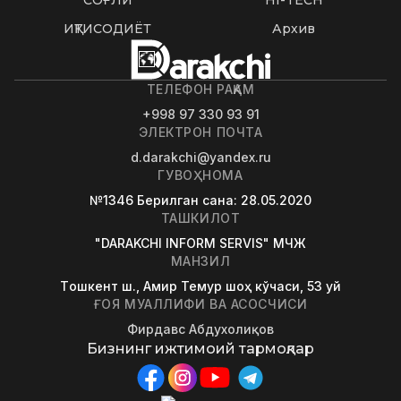
СОҒЛИҚ
HI-TECH
ИҚТИСОДИЁТ
Архив
ТЕЛЕФОН РАҚАМ
+998 97 330 93 91
ЭЛЕКТРОН ПОЧТА
d.darakchi@yandex.ru
ГУВОҲНОМА
№1346
Берилган сана
: 28.05.2020
ТАШКИЛОТ
"DARAKCHI INFORM SERVIS" МЧЖ
МАНЗИЛ
Tошкент ш., Амир Темур шоҳ кўчаси, 53 уй
ҒОЯ МУАЛЛИФИ ВА АСОСЧИСИ
Фирдавс Абдухолиқов
Бизнинг ижтимоий тармоқлар