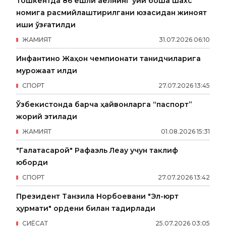
Тошкентда 86 ёшли аёлнинг уйи бошқа шахс
номига расмийлаштирилгани юзасидан жиноят
иши қўзғатилди
ЖАМИЯТ
31
.
07
.
2026
06
:
10
Инфантино Жаҳон чемпионати танқидчиларига
мурожаат қилди
СПОРТ
27
.
07
.
2026
13
:
45
Ўзбекистонда барча ҳайвонларга “паспорт”
жорий этилади
ЖАМИЯТ
01
.
08
.
2026
15
:
31
"Галатасарой" Рафаэль Леау учун таклиф
юборди
СПОРТ
27
.
07
.
2026
13
:
42
Президент Танзила Норбоевани "Эл-юрт
ҳурмати" ордени билан тақдирлади
СИËСАТ
25
.
07
.
2026
03
:
05