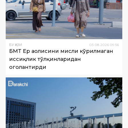
БУ ҚИЗИҚ
03
.
08
.
2026
09
:
56
БМТ Ер аҳолисини мисли кўрилмаган
иссиқлик тўлқинларидан
огоҳлантирди