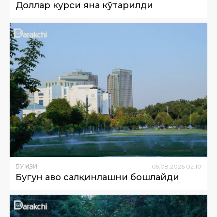
Доллар курси яна кўтарилди
БУ ҚИЗИҚ
05
.
08
.
2026
02
:
10
Бугун ҳаво салқинлашни бошлайди