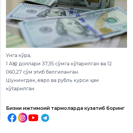
Унга кўра,
1 АҚШ доллари 37,35 сўмга кўтарилган ва 12
060,27 сўм этиб белгиланган.
Шунингдек, евро ва рубль курси ҳам
кўтарилган.
Бизни ижтимоий тармоқларда кузатиб боринг