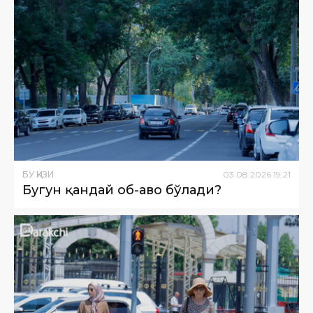
БУ ҚИЗИҚ
03
.
08
.
2026
19
:
21
Бугун қандай об-ҳаво бўлади?