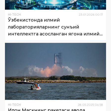
HI-TECH
23
.
01
.
2026
00
:
17
Ўзбекистонда илмий
лабораторияларнинг сунъий
интеллектга асосланган ягона илмий
платформаси ишга туширилади
HI-TECH
28
.
05
.
2025
04
:
58
Илон Маскнинг ракетаси ҳавода