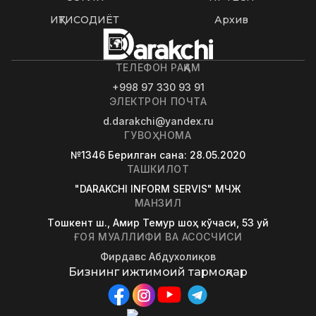
ИҚТИСОДИЁТ
Архив
ТЕЛЕФОН РАҚАМ
+998 97 330 93 91
ЭЛЕКТРОН ПОЧТА
d.darakchi@yandex.ru
ГУВОҲНОМА
№1346
Берилган сана
: 28.05.2020
ТАШКИЛОТ
"DARAKCHI INFORM SERVIS" МЧЖ
МАНЗИЛ
Tошкент ш., Амир Темур шоҳ кўчаси, 53 уй
ҒОЯ МУАЛЛИФИ ВА АСОСЧИСИ
Фирдавс Абдухолиқов
Бизнинг ижтимоий тармоқлар