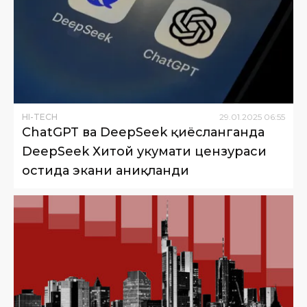
HI-TECH
29
.
01
.
2025
06
:
55
ChatGPT ва DeepSeek қиёсланганда
DeepSeek Хитой ҳукумати цензураси
остида экани аниқланди