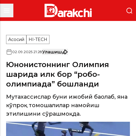
Асосий
HI-TECH
Улашиш
02
.
09
.
2025
21
:
28
Юнонистоннинг Олимпия
шаҳрида илк бор “робо-
олимпиада” бошланди
Мутахассислар буни ижобий баҳолаб, яна
кўпроқ томошалилар намойиш
этилишини сўрашмоқда.