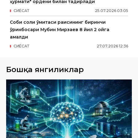
ҳурмати" ордени билан тақдирлади
СИËСАТ
25
.
07
.
2026
03
:
05
Собиқ солиқ қўмитаси раисининг биринчи
ўринбосари Мубин Мирзаев 8 йил 2 ойга
қамалди
СИËСАТ
27
.
07
.
2026
12
:
36
Бошқа янгиликлар