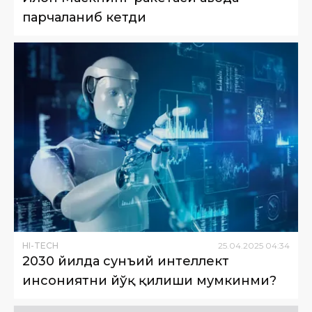
парчаланиб кетди
HI-TECH
25
.
04
.
2025
04
:
34
2030 йилда сунъий интеллект
инсониятни йўқ қилиши мумкинми?