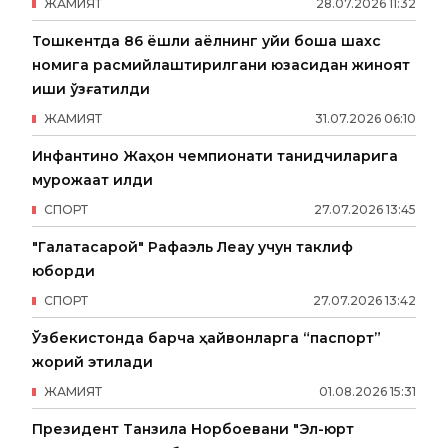
ЖАМИЯТ
28
.
07
.
2026
11
:
32
Тошкентда 86 ёшли аёлнинг уйи бошқа шахс
номига расмийлаштирилгани юзасидан жиноят
иши қўзғатилди
ЖАМИЯТ
31
.
07
.
2026
06
:
10
Инфантино Жаҳон чемпионати танқидчиларига
мурожаат қилди
СПОРТ
27
.
07
.
2026
13
:
45
"Галатасарой" Рафаэль Леау учун таклиф
юборди
СПОРТ
27
.
07
.
2026
13
:
42
Ўзбекистонда барча ҳайвонларга “паспорт”
жорий этилади
ЖАМИЯТ
01
.
08
.
2026
15
:
31
Президент Танзила Норбоевани "Эл-юрт