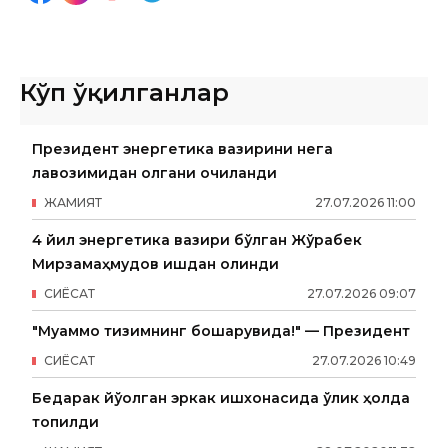
Кўп ўқилганлар
Президент энергетика вазирини нега
лавозимидан олгани очиқланди
ЖАМИЯТ
27
.
07
.
2026
11
:
00
4 йил энергетика вазири бўлган Жўрабек
Мирзамаҳмудов ишдан олинди
СИËСАТ
27
.
07
.
2026
09
:
07
"Муаммо тизимнинг бошқарувида!" — Президент
СИËСАТ
27
.
07
.
2026
10
:
49
Бедарак йўқолган эркак ишхонасида ўлик ҳолда
топилди