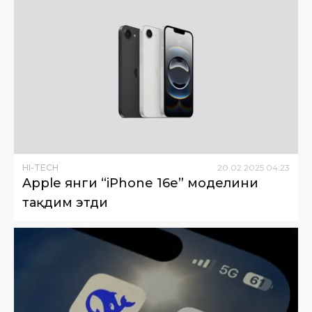
HI-TECH
20
.
02
.
2025
04
:
23
Apple янги “iPhone 16e” моделини
тақдим этди