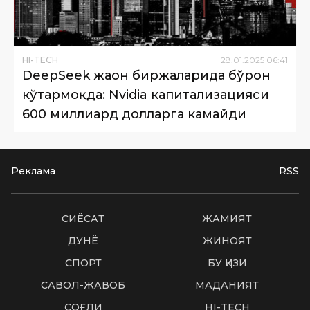
HI-TECH
28
.
01
.
2025
06
:
41
DeepSeek жаҳон биржаларида бўрон
кўтармоқда: Nvidia капитализацияси
600 миллиард долларга камайди
Реклама
RSS
СИËСАТ
ЖАМИЯТ
ДУНË
ЖИНОЯТ
СПОРТ
БУ ҚИЗИҚ
САВОЛ-ЖАВОБ
МАДАНИЯТ
СОҒЛИҚ
HI-TECH