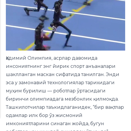
Қадимий Олимпия, асрлар давомида
инсониятнинг энг йирик спорт анъаналари
шаклланган маскан сифатида танилган. Энди
эса у замонавий технологиялар тарихидаги
муҳим бурилиш — роботлар ўртасидаги
биринчи олимпиадага мезбонлик қилмоқда.
Ташкилотчилар таъкидлаганидек, “бир вақтлар
одамлар илк бор ўз жисмоний
имкониятларини синаган жойда, бугун