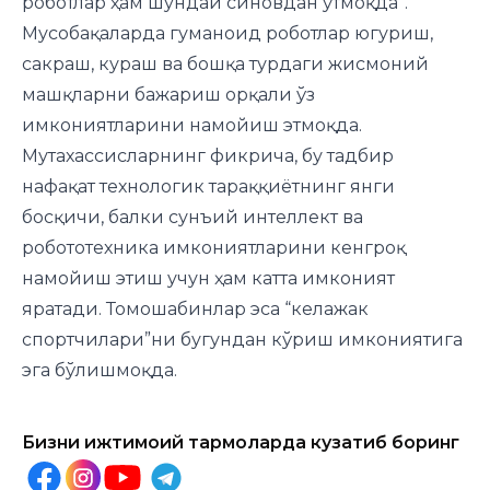
роботлар ҳам шундай синовдан ўтмоқда”.
Мусобақаларда гуманоид роботлар югуриш,
сакраш, кураш ва бошқа турдаги жисмоний
машқларни бажариш орқали ўз
имкониятларини намойиш этмоқда.
Мутахассисларнинг фикрича, бу тадбир
нафақат технологик тараққиётнинг янги
босқичи, балки сунъий интеллект ва
робототехника имкониятларини кенгроқ
намойиш этиш учун ҳам катта имконият
яратади. Томошабинлар эса “келажак
спортчилари”ни бугундан кўриш имкониятига
эга бўлишмоқда.
Бизни ижтимоий тармоқларда кузатиб боринг