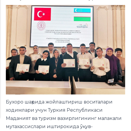
Бухоро шаҳрида жойлаштириш воситалари
ходимлари учун Туркия Республикаси
Маданият ва туризм вазирлигининг малакали
мутахассислари иштирокида ўқув-