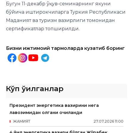
Бугун 11-декабр ўқув-семинарнинг якуни
бўйича иштирокчиларга Туркия Республикаси
Маданият ва туризм вазирлиги томонидан
сертификатлар
топширилди.
Бизни ижтимоий тармоқларда кузатиб боринг
Кўп ўқилганлар
Президент энергетика вазирини нега
лавозимидан олгани очиқланди
ЖАМИЯТ
27
.
07
.
2026
11
:
00
4 йил энергетика вазири бўлган Жўрабек