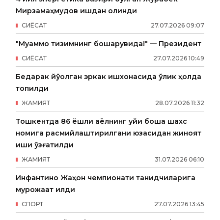
Мирзамаҳмудов ишдан олинди
СИËСАТ
27
.
07
.
2026
09
:
07
"Муаммо тизимнинг бошқарувида!" — Президент
СИËСАТ
27
.
07
.
2026
10
:
49
Бедарак йўқолган эркак ишхонасида ўлик ҳолда
топилди
ЖАМИЯТ
28
.
07
.
2026
11
:
32
Тошкентда 86 ёшли аёлнинг уйи бошқа шахс
номига расмийлаштирилгани юзасидан жиноят
иши қўзғатилди
ЖАМИЯТ
31
.
07
.
2026
06
:
10
Инфантино Жаҳон чемпионати танқидчиларига
мурожаат қилди
СПОРТ
27
.
07
.
2026
13
:
45