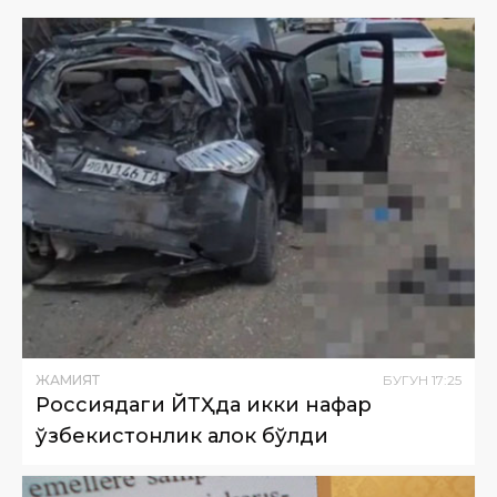
ЖАМИЯТ
БУГУН
17
:
25
Россиядаги ЙТҲда икки нафар
ўзбекистонлик ҳалок бўлди