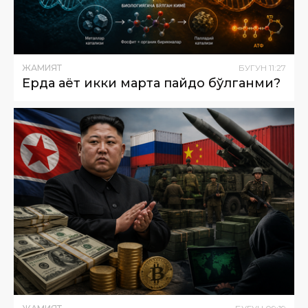
ЖАМИЯТ
БУГУН
11
:
27
Ерда ҳаёт икки марта пайдо бўлганми?