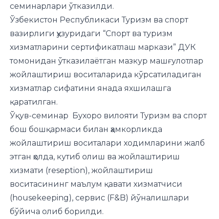
семинарлари ўтказилди.
Ўзбекистон Республикаси Туризм ва спорт
вазирлиги ҳузуридаги “Спорт ва туризм
хизматларини сертификатлаш маркази” ДУК
томонидан ўтказилаётган мазкур машғулотлар
жойлаштириш воситаларида кўрсатиладиган
хизматлар сифатини янада яхшилашга
қаратилган.
Ўқув-семинар Бухоро вилояти Туризм ва спорт
бош бошқармаси билан ҳамкорликда
жойлаштириш воситалари ходимларини жалб
этган ҳолда, кутиб олиш ва жойлаштириш
хизмати (reseption), жойлаштириш
воситасининг маълум қавати хизматчиси
(housekeeping), сервис (F&B) йўналишлари
бўйича олиб борилди.