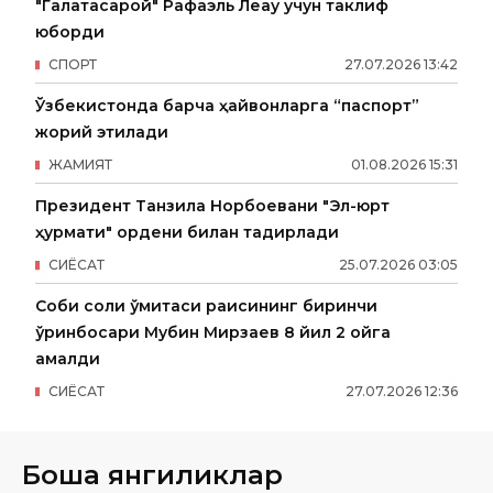
"Галатасарой" Рафаэль Леау учун таклиф
юборди
СПОРТ
27
.
07
.
2026
13
:
42
Ўзбекистонда барча ҳайвонларга “паспорт”
жорий этилади
ЖАМИЯТ
01
.
08
.
2026
15
:
31
Президент Танзила Норбоевани "Эл-юрт
ҳурмати" ордени билан тақдирлади
СИËСАТ
25
.
07
.
2026
03
:
05
Собиқ солиқ қўмитаси раисининг биринчи
ўринбосари Мубин Мирзаев 8 йил 2 ойга
қамалди
СИËСАТ
27
.
07
.
2026
12
:
36
Бошқа янгиликлар