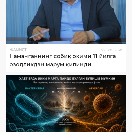
ЖАМИЯТ
БУГУН
12
:
08
Наманганнинг собиқ ҳокими 11 йилга
озодликдан маҳрум қилинди