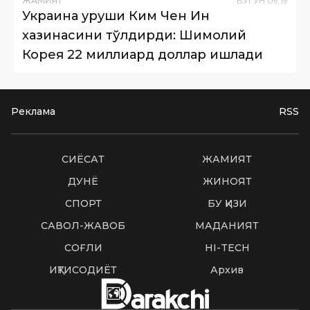
ЖАМИЯТ
БУГУН
09
:
19
Украина уруши Ким Чен Ин
хазинасини тўлдирди: Шимолий
Корея 22 миллиард доллар ишлади
Реклама
RSS
СИËСАТ
ЖАМИЯТ
ДУНË
ЖИНОЯТ
СПОРТ
БУ ҚИЗИҚ
САВОЛ-ЖАВОБ
МАДАНИЯТ
СОҒЛИҚ
HI-TECH
ИҚТИСОДИЁТ
Архив