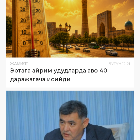
ЖАМИЯТ
БУГУН
12
:
21
Эртага айрим ҳудудларда ҳаво 40
даражагача исийди