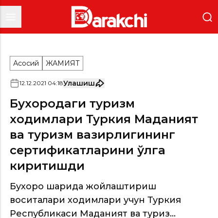
Асосий
ЖАМИЯТ
Улашиш
12
.
12
.
2021
04
:
18
Бухородаги туризм
ходимлари Туркия Маданият
ва туризм вазирлигининг
сертификатларини қўлга
киритишди
Бухоро шаҳрида жойлаштириш
воситалари ходимлари учун Туркия
Республикаси Маданият ва туриз...