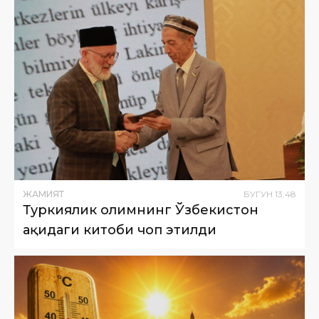
ЖАМИЯТ
БУГУН
13
:
48
Туркиялик олимнинг Ўзбекистон
ҳақидаги китоби чоп этилди