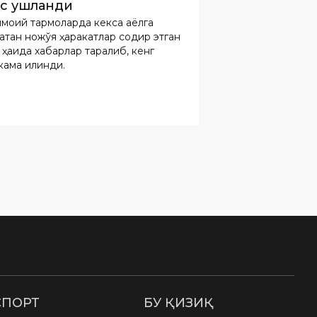
с ушланди
моий тармоқларда кекса аёлга
атан ножўя ҳаракатлар содир этган
ҳақида хабарлар тарқалиб, кенг
кама қилинди.
СПОРТ
БУ ҚИЗИҚ