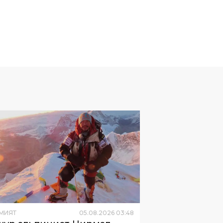
МИЯТ
05
.
08
.
2026
03
:
48