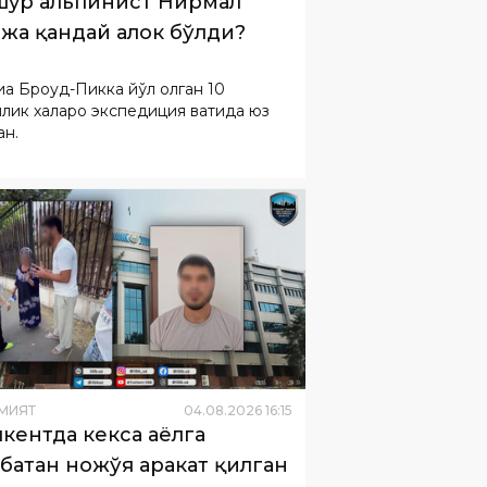
ҳур альпинист Нирмал
жа қандай ҳалок бўлди?
а Броуд-Пикка йўл олган 10
лик халқаро экспедиция вақтида юз
ан.
МИЯТ
04
.
08
.
2026
16
:
15
кентда кекса аёлга
батан ножўя ҳаракат қилган