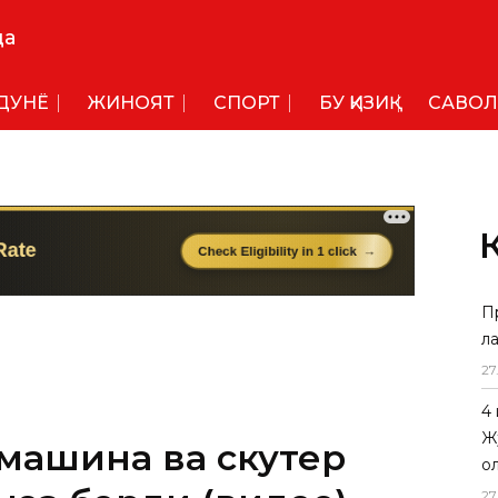
да
ДУНË
ЖИНОЯТ
СПОРТ
БУ ҚИЗИҚ
САВОЛ
П
л
27
4
Ж
 машина ва скутер
о
27