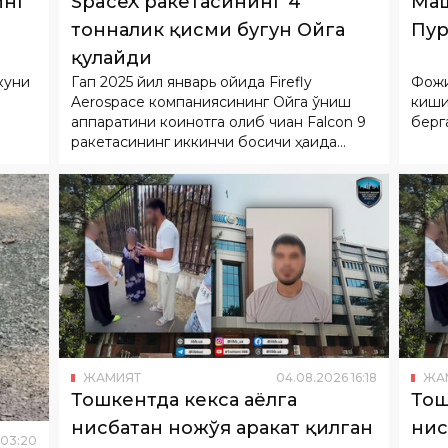
инг
SpaceX ракетасининг 4
Маш
тонналик қисми бугун Ойга
Пур
қулайди
куни
Гап 2025 йил январь ойида Firefly
Фожи
Aerospace компаниясининг Ойга қўниш
киши
аппаратини коинотга олиб чиққан Falcon 9
берг
ракетасининг иккинчи босқичи ҳақида
кетмоқда.
ЖАМИЯТ
04
.
08
.
2026
16
:
18
ЖА
Тошкентда кекса аёлга
Тош
нисбатан ножўя ҳаракат қилган
нис
03
:
20