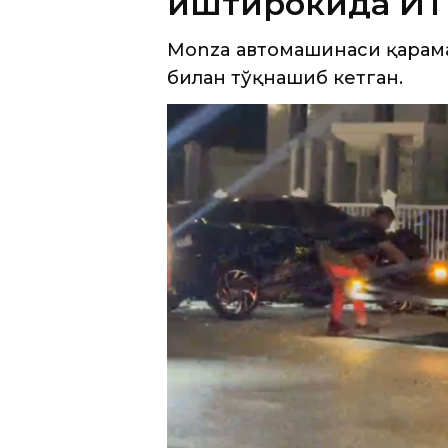
иштирокида ЙТҲ
Monza автомашинаси қарама
билан тўқнашиб кетган.