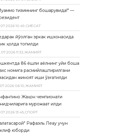
Муаммо тизимнинг бошқарувида!" —
резидент
.
07
.
2026
10
:
49
,
СИËСАТ
едарак йўқолган эркак ишхонасида
лик ҳолда топилди
.
07
.
2026
11
:
32
,
ЖАМИЯТ
ошкентда 86 ёшли аёлнинг уйи бошқа
ахс номига расмийлаштирилгани
засидан жиноят иши қўзғатилди
07
.
2026
06
:
10
,
ЖАМИЯТ
нфантино Жаҳон чемпионати
анқидчиларига мурожаат қилди
.
07
.
2026
13
:
45
,
СПОРТ
Галатасарой" Рафаэль Леау учун
аклиф юборди