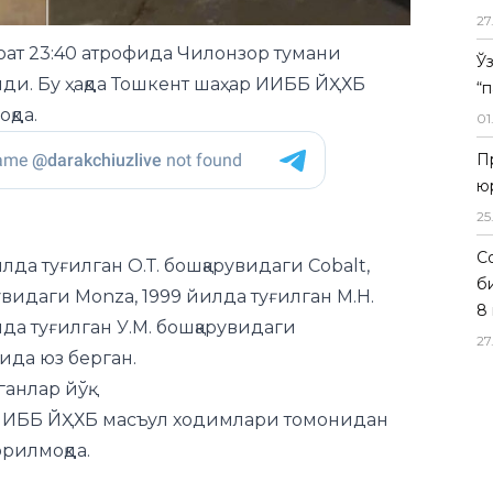
27
оат 23:40 атрофида Чилонзор тумани
Ў
ди. Бу ҳақда Тошкент шаҳар ИИББ ЙҲХБ
“
қда.
01
П
ю
25
Со
да туғилган О.Т. бошқарувидаги Cobalt,
б
увидаги Monza, 1999 йилда туғилган М.Н.
8 
да туғилган У.М. бошқарувидаги
27
ида юз берган.
анлар йўқ.
 ИИББ ЙҲХБ масъул ходимлари томонидан
рилмоқда.