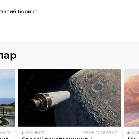
узатиб боринг
лар
04
:
02
ЖАМИЯТ
05
.
08
.
2026
03
:
57
ЖА