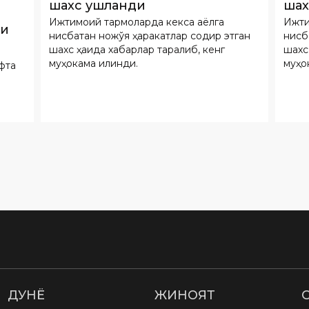
шахс ушланди
шах
Ижтимоий тармоқларда кекса аёлга
Ижти
ди
нисбатан ножўя ҳаракатлар содир этган
нисб
шахс ҳақида хабарлар тарқалиб, кенг
шахс 
муҳокама қилинди.
муҳо
фта
ДУНË
ЖИНОЯТ