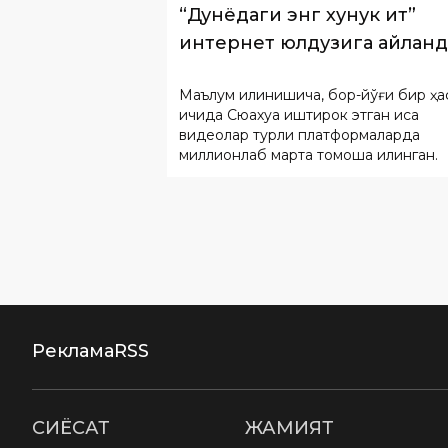
“Дунёдаги энг хунук ит”
интернет юлдузига айлан
Маълум қилинишича, бор-йўғи бир ҳа
ичида Сюахуа иштирок этган қисқа
видеолар турли платформаларда
миллионлаб марта томоша қилинган.
Реклама
RSS
СИËСАТ
ЖАМИЯТ