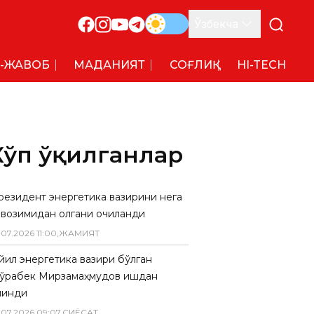
Ўзбекча
-ЖАВОБ
МАДАНИЯТ
СОҒЛИҚ
HI-TECH
Кўп ўқилганлар
резидент энергетика вазирини нега
авозимидан олгани очиқланди
.
07
.
2026
11
:
00
,
ЖАМИЯТ
 йил энергетика вазири бўлган
ўрабек Мирзамаҳмудов ишдан
линди
.
07
.
2026
09
:
07
,
СИËСАТ