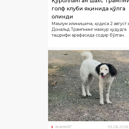
Қуролланган шахс Трампн
голф клуби яқинида қўлга
олинди
Маълум қилинишича, ҳодиса 2 август 
Дональд Трампнинг мазкур ҳудудга
ташрифи арафасида содир бўлган.
ЖАМИЯТ
05
.
08
.
2026