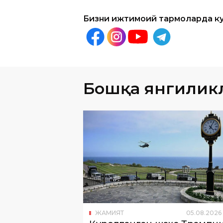
Бизни ижтимоий тармоқларда к
Бошқа янгилик
ЖАМИЯТ
05
.
08
.
2026