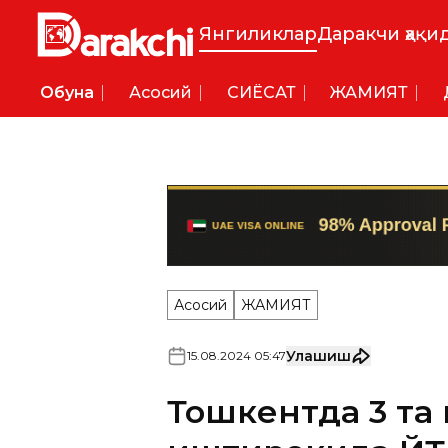
Янгиликлар
Даракчи ҳақи
Обуна
Асосий
СИËСАТ
ЖАМИЯТ
Асосий
ЖАМИЯТ
Улашиш
15
.
08
.
2024
05
:
47
Тошкентда 3 та