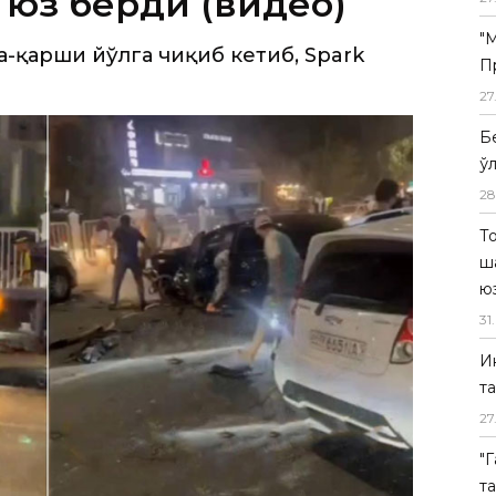
 юз берди (видео)
"
-қарши йўлга чиқиб кетиб, Spark
П
27
Б
ў
28
Т
ш
ю
31
.
И
т
27
"
т