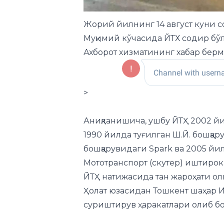
Жорий йилнинг 14 август куни с
Муқимий кўчасида ЙТХ содир бўл
Ахборот хизматининг хабар бермо
>
Аниқланишича, ушбу ЙТҲ 2002 йил
1990 йилда туғилган Ш.Й. бошқар
бошқарувидаги Spark ва 2005 йил
Мототранспорт (скутер) иштирок
ЙТҲ натижасида тан жароҳати олг
Ҳолат юзасидан Тошкент шаҳар
суриштирув ҳаракатлари олиб бо