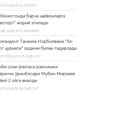
.
07
.
2026
13
:
42
,
СПОРТ
збекистонда барча ҳайвонларга
паспорт” жорий этилади
.
08
.
2026
15
:
31
,
ЖАМИЯТ
резидент Танзила Норбоевани "Эл-
рт ҳурмати" ордени билан тақдирлади
.
07
.
2026
03
:
05
,
СИËСАТ
биқ солиқ қўмитаси раисининг
иринчи ўринбосари Мубин Мирзаев
йил 2 ойга қамалди
.
07
.
2026
12
:
36
,
СИËСАТ