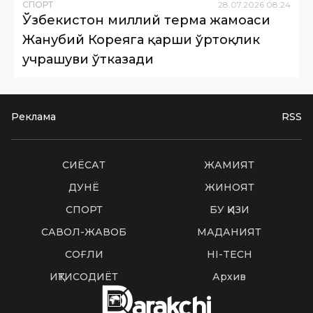
СПОРТ
28
.
07
.
2026
08
:
24
Ўзбекистон миллий терма жамоаси
Жанубий Кореяга қарши ўртоқлик
учрашуви ўтказади
Реклама
RSS
СИËСАТ
ЖАМИЯТ
ДУНË
ЖИНОЯТ
СПОРТ
БУ ҚИЗИҚ
САВОЛ-ЖАВОБ
МАДАНИЯТ
СОҒЛИҚ
HI-TECH
ИҚТИСОДИЁТ
Архив