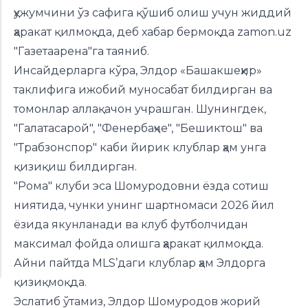
ҳужумчини ўз сафига қўшиб олиш учун жиддий
ҳаракат қилмоқда, деб
хабар бермоқда
zamon.uz
"Газетаарена"га таяниб.
Инсайдерларга кўра, Элдор «Башакшеҳир»
таклифига ижобий муносабат билдирган ва
томонлар аллақачон учрашган. Шунингдек,
"Галатасарой", "Фенербаҳче", "Бешиктош" ва
"Трабзонспор" каби йирик клублар ҳам унга
қизиқиш билдирган.
"Рома" клуби эса Шомуродовни ёзда сотиш
ниятида, чунки унинг шартномаси 2026 йил
ёзида якунланади ва клуб футболчидан
максимал фойда олишга ҳаракат қилмоқда.
Айни пайтда MLS’даги клублар ҳам Элдорга
қизиқмоқда.
Эслатиб ўтамиз, Элдор Шомуродов жорий