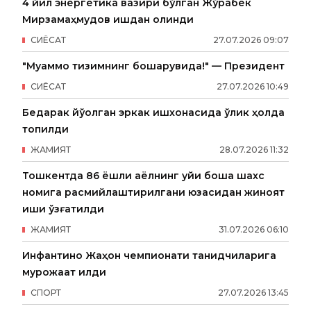
4 йил энергетика вазири бўлган Жўрабек
Мирзамаҳмудов ишдан олинди
СИËСАТ
27
.
07
.
2026
09
:
07
"Муаммо тизимнинг бошқарувида!" — Президент
СИËСАТ
27
.
07
.
2026
10
:
49
Бедарак йўқолган эркак ишхонасида ўлик ҳолда
топилди
ЖАМИЯТ
28
.
07
.
2026
11
:
32
Тошкентда 86 ёшли аёлнинг уйи бошқа шахс
номига расмийлаштирилгани юзасидан жиноят
иши қўзғатилди
ЖАМИЯТ
31
.
07
.
2026
06
:
10
Инфантино Жаҳон чемпионати танқидчиларига
мурожаат қилди
СПОРТ
27
.
07
.
2026
13
:
45