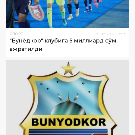
СПОРТ
01
.
08
.
2026
10
:
58
"Бунёдкор" клубига 5 миллиард сўм
ажратилди