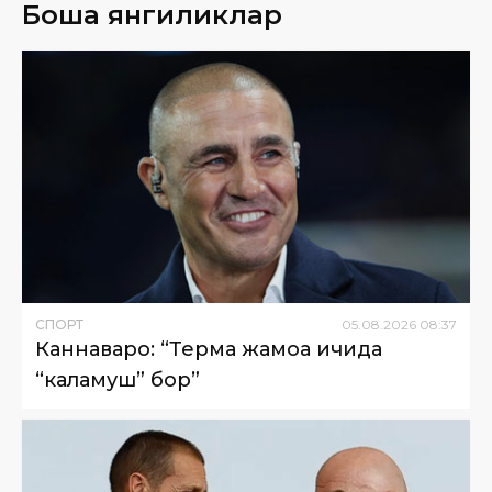
Бошқа янгиликлар
СПОРТ
05
.
08
.
2026
08
:
37
Каннаваро: “Терма жамоа ичида
“каламуш” бор”