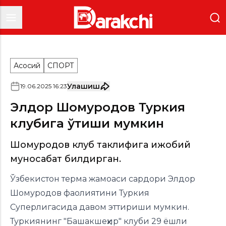
Асосий
СПОРТ
Улашиш
19
.
06
.
2025
16
:
23
Элдор Шомуродов Туркия
клубига ўтиши мумкин
Шомуродов клуб таклифига ижобий
муносабат билдирган.
Ўзбекистон терма жамоаси сардори Элдор
Шомуродов фаолиятини Туркия
Суперлигасида давом эттириши мумкин.
Туркиянинг "Башакшеҳир" клуби 29 ёшли