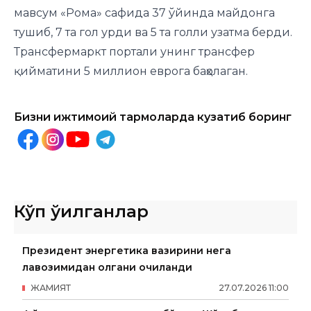
мавсум «Рома» сафида 37 ўйинда майдонга
тушиб, 7 та гол урди ва 5 та голли узатма берди.
Трансфермаркт портали унинг трансфер
қийматини 5 миллион еврога баҳолаган.
Бизни ижтимоий тармоқларда кузатиб боринг
Кўп ўқилганлар
Президент энергетика вазирини нега
лавозимидан олгани очиқланди
ЖАМИЯТ
27
.
07
.
2026
11
:
00