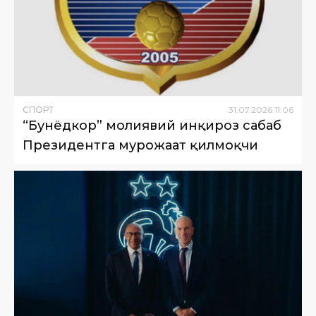
СПОРТ
31
.
07
.
2026
11
:
06
“Бунёдкор” молиявий инқироз сабаб
Президентга мурожаат қилмоқчи