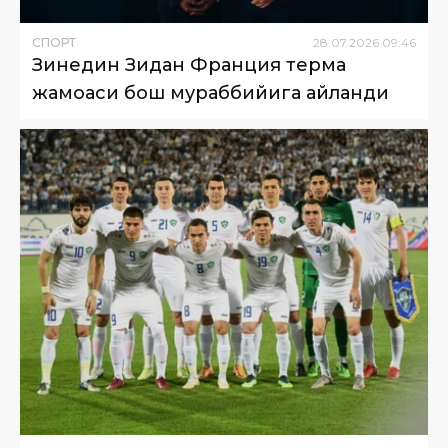
СПОРТ
28
.
07
.
2026
09
:
46
Зинедин Зидан Франция терма
жамоаси бош мураббийига айланди