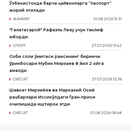
Ўзбекистонда барча ҳайвонларга “паспорт”
жорий этилади
ЖАМИЯТ
01
.
08
.
2026
15
:
31
"Галатасарой" Рафаэль Леау учун таклиф
юборди
СПОРТ
27
.
07
.
2026
13
:
42
Собиқ солиқ қўмитаси раисининг биринчи
ўринбосари Мубин Мирзаев 8 йил 2 ойга
қамалди
СИËСАТ
27
.
07
.
2026
12
:
36
Шавкат Мирзиёев ва Марказий Осиё
раҳбарлари Иссиқкўлдаги Гран-приси
очилишида иштирок этди
СИËСАТ
01
.
08
.
2026
08
:
48