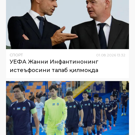
СПОРТ
01
.
08
.
2026
13
:
32
УЕФА Жанни Инфантинонинг
истеъфосини талаб қилмоқда