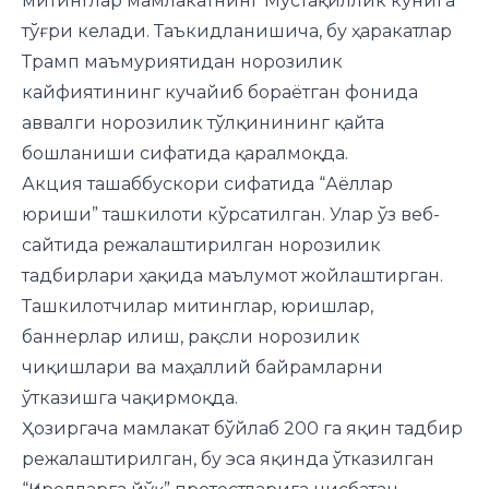
митинглар мамлакатнинг Мустақиллик кунига
тўғри келади. Таъкидланишича, бу ҳаракатлар
Трамп маъмуриятидан норозилик
кайфиятининг кучайиб бораётган фонида
аввалги норозилик тўлқинининг қайта
бошланиши сифатида қаралмоқда.
Акция ташаббускори сифатида “Аёллар
юриши” ташкилоти кўрсатилган. Улар ўз веб-
сайтида режалаштирилган норозилик
тадбирлари ҳақида маълумот жойлаштирган.
Ташкилотчилар митинглар, юришлар,
баннерлар илиш, рақсли норозилик
чиқишлари ва маҳаллий байрамларни
ўтказишга чақирмоқда.
Ҳозиргача мамлакат бўйлаб 200 га яқин тадбир
режалаштирилган, бу эса яқинда ўтказилган