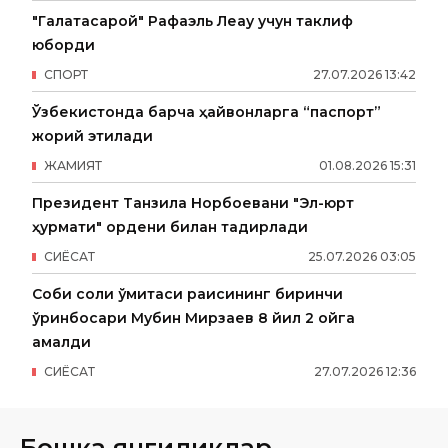
"Галатасарой" Рафаэль Леау учун таклиф
юборди
СПОРТ
27
.
07
.
2026
13
:
42
Ўзбекистонда барча ҳайвонларга “паспорт”
жорий этилади
ЖАМИЯТ
01
.
08
.
2026
15
:
31
Президент Танзила Норбоевани "Эл-юрт
ҳурмати" ордени билан тақдирлади
СИËСАТ
25
.
07
.
2026
03
:
05
Собиқ солиқ қўмитаси раисининг биринчи
ўринбосари Мубин Мирзаев 8 йил 2 ойга
қамалди
СИËСАТ
27
.
07
.
2026
12
:
36
Бошқа янгиликлар