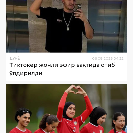
ДУНË
06
.
08
.
2026
04
:
22
Тиктокер жонли эфир вақтида отиб
ўлдирилди