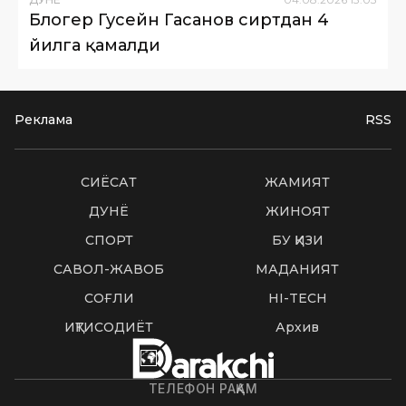
Блогер Гусейн Гасанов сиртдан 4
йилга қамалди
Реклама
RSS
СИËСАТ
ЖАМИЯТ
ДУНË
ЖИНОЯТ
СПОРТ
БУ ҚИЗИҚ
САВОЛ-ЖАВОБ
МАДАНИЯТ
СОҒЛИҚ
HI-TECH
ИҚТИСОДИЁТ
Архив
ТЕЛЕФОН РАҚАМ