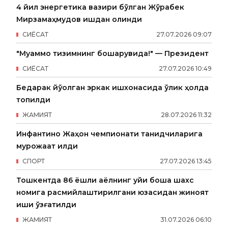
4 йил энергетика вазири бўлган Жўрабек
Мирзамаҳмудов ишдан олинди
СИËСАТ
27
.
07
.
2026
09
:
07
"Муаммо тизимнинг бошқарувида!" — Президент
СИËСАТ
27
.
07
.
2026
10
:
49
Бедарак йўқолган эркак ишхонасида ўлик ҳолда
топилди
ЖАМИЯТ
28
.
07
.
2026
11
:
32
Инфантино Жаҳон чемпионати танқидчиларига
мурожаат қилди
СПОРТ
27
.
07
.
2026
13
:
45
Тошкентда 86 ёшли аёлнинг уйи бошқа шахс
номига расмийлаштирилгани юзасидан жиноят
иши қўзғатилди
ЖАМИЯТ
31
.
07
.
2026
06
:
10