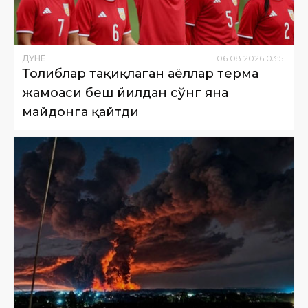
ДУНË
06
.
08
.
2026
03
:
51
Толиблар тақиқлаган аёллар терма
жамоаси беш йилдан сўнг яна
майдонга қайтди