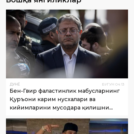
ДУНË
БУГУН
04
:
13
Бен-Гвир фаластинлик маҳбусларнинг
Қуръони карим нусхалари ва
кийимларини мусодара қилишни
буюрди