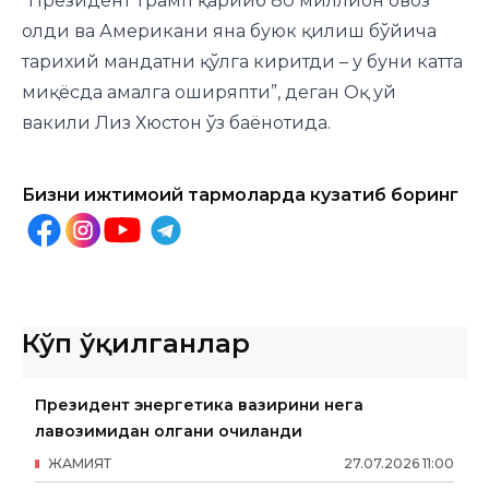
“Президент Трамп қарийб 80 миллион овоз
олди ва Американи яна буюк қилиш бўйича
тарихий мандатни қўлга киритди – у буни катта
миқёсда амалга оширяпти”, деган Оқ уй
вакили Лиз Хюстон ўз баёнотида.
Бизни ижтимоий тармоқларда кузатиб боринг
Кўп ўқилганлар
Президент энергетика вазирини нега
лавозимидан олгани очиқланди
ЖАМИЯТ
27
.
07
.
2026
11
:
00