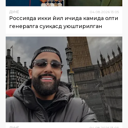
ДУНË
04
.
08
.
2026
13
:
05
Россияда икки йил ичида камида олти
генералга суиқасд уюштирилган
ДУНË
04
.
08
.
2026
13
:
03