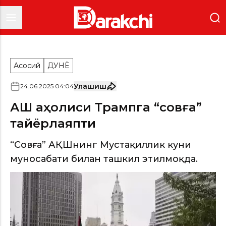
Асосий
ДУНË
Улашиш
24
.
06
.
2025
04
:
04
АҚШ аҳолиси Трампга “совға”
тайёрлаяпти
“Совға” АҚШнинг Мустақиллик куни
муносабати билан ташкил этилмоқда.