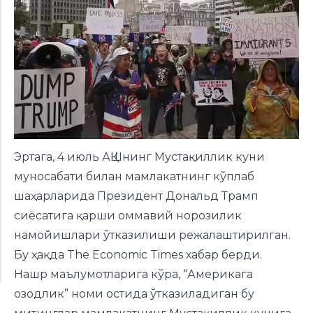
Эртага, 4 июль АҚШнинг Мустақиллик куни
муносабати билан мамлакатнинг кўплаб
шаҳарларида Президент Дональд Трамп
сиёсатига қарши оммавий норозилик
намойишлари ўтказилиши режалаштирилган.
Бу ҳақда The Economic Times
хабар берди
.
Нашр маълумотларига кўра, “Америкага
озодлик” номи остида ўтказиладиган бу