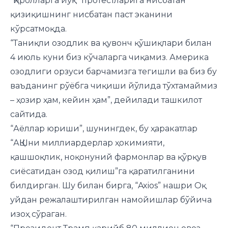
“Қиролларга йўқ” протестларига нисбатан
қизиқишнинг нисбатан паст эканини
кўрсатмоқда.
“Таниқли озодлик ва қувонч қўшиқлари билан
4 июль куни биз кўчаларга чиқамиз. Америка
озодлиги орзуси барчамизга тегишли ва биз бу
ваъданинг рўёбга чиқиши йўлида тўхтамаймиз
– ҳозир ҳам, кейин ҳам”, дейилади ташкилот
сайтида.
“Аёллар юриши”, шунингдек, бу ҳаракатлар
“АҚШни миллиардерлар ҳокимияти,
қашшоқлик, ноқонуний фармонлар ва қўрқув
сиёсатидан озод қилиш”га қаратилганини
билдирган. Шу билан бирга, “Axios” нашри Оқ
уйдан режалаштирилган намойишлар бўйича
изоҳ сўраган.