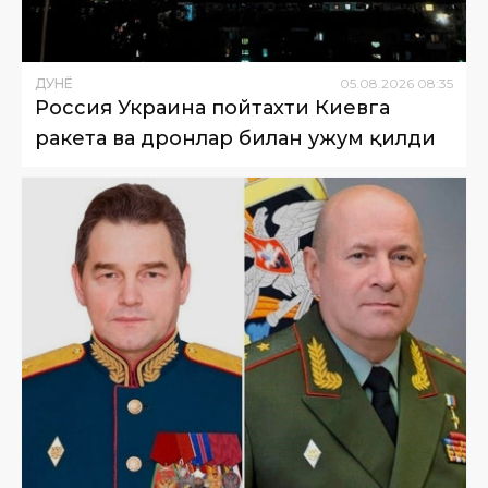
ДУНË
05
.
08
.
2026
08
:
35
Россия Украина пойтахти Киевга
ракета ва дронлар билан ҳужум қилди