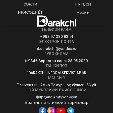
СОҒЛИҚ
HI-TECH
ИҚТИСОДИЁТ
Архив
ТЕЛЕФОН РАҚАМ
+998 97 330 93 91
ЭЛЕКТРОН ПОЧТА
d.darakchi@yandex.ru
ГУВОҲНОМА
№1346
Берилган сана
: 28.05.2020
ТАШКИЛОТ
"DARAKCHI INFORM SERVIS" МЧЖ
МАНЗИЛ
Tошкент ш., Амир Темур шоҳ кўчаси, 53 уй
ҒОЯ МУАЛЛИФИ ВА АСОСЧИСИ
Фирдавс Абдухолиқов
Бизнинг ижтимоий тармоқлар