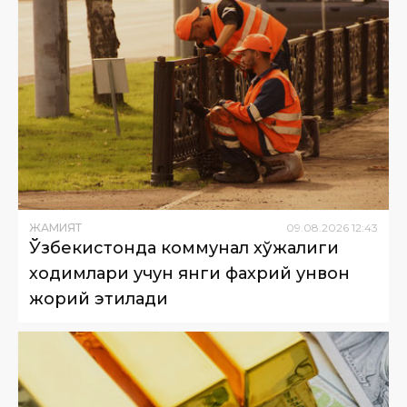
ЖАМИЯТ
09
.
08
.
2026
12
:
43
Ўзбекистонда коммунал хўжалиги
ходимлари учун янги фахрий унвон
жорий этилади