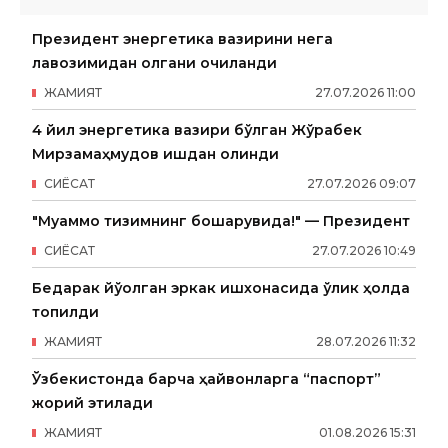
Президент энергетика вазирини нега
лавозимидан олгани очиқланди
ЖАМИЯТ
27
.
07
.
2026
11
:
00
4 йил энергетика вазири бўлган Жўрабек
Мирзамаҳмудов ишдан олинди
СИËСАТ
27
.
07
.
2026
09
:
07
"Муаммо тизимнинг бошқарувида!" — Президент
СИËСАТ
27
.
07
.
2026
10
:
49
Бедарак йўқолган эркак ишхонасида ўлик ҳолда
топилди
ЖАМИЯТ
28
.
07
.
2026
11
:
32
Ўзбекистонда барча ҳайвонларга “паспорт”
жорий этилади
ЖАМИЯТ
01
.
08
.
2026
15
:
31