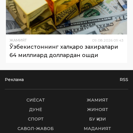
ЖАМИЯТ
09
.
08
.
2026
09
:
43
Ўзбекистоннинг халқаро захиралари
64 миллиард доллардан ошди
Реклама
RSS
СИËСАТ
ЖАМИЯТ
ДУНË
ЖИНОЯТ
СПОРТ
БУ ҚИЗИҚ
САВОЛ-ЖАВОБ
МАДАНИЯТ