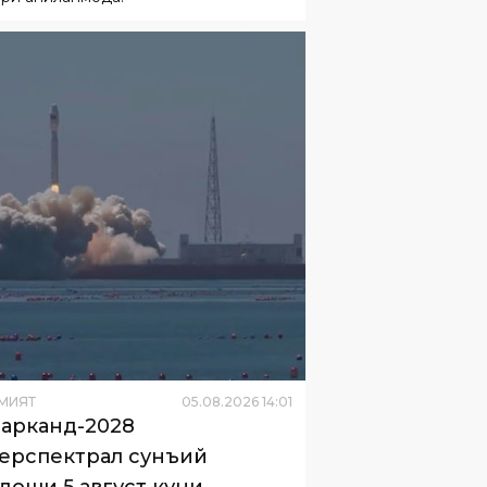
МИЯТ
05
.
08
.
2026
14
:
01
арканд-2028
ерспектрал сунъий