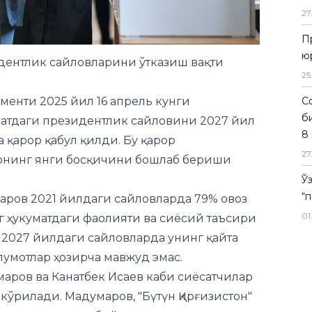
27
П
ю
идентлик сайловларини ўтказиш вақти
25
менти 2025 йил 16 апрель кунги
Со
б
атдаги президентлик сайловини 2027 йил
8 
 қарор қабул қилди. Бу қарор
27
рнинг янги босқичини бошлаб бериши
Ў
“
ров 2021 йилдаги сайловларда 79% овоз
01
нг ҳукуматдаги фаолияти ва сиёсий таъсири
 2027 йилдаги сайловларда унинг қайта
умотлар ҳозирча мавжуд эмас.
аров ва Канатбек Исаев каби сиёсатчилар
ўрилади. Мадумаров, "Бүтүн Қирғизистон"