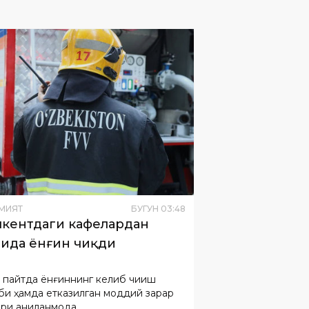
МИЯТ
БУГУН
03
:
48
кентдаги кафелардан
ида ёнғин чиқди
 пайтда ёнғиннинг келиб чиқиш
би ҳамда етказилган моддий зарар
ри аниқланмоқда.