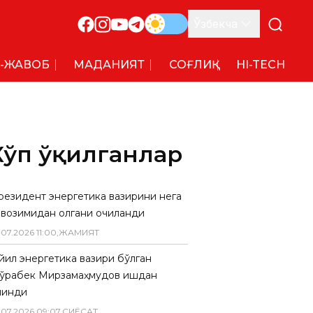
Ўзбекча
-ЖАВОБ
МАДАНИЯТ
СОҒЛИҚ
HI-TECH
Кўп ўқилганлар
резидент энергетика вазирини нега
авозимидан олгани очиқланди
.
07
.
2026
11
:
00
,
ЖАМИЯТ
 йил энергетика вазири бўлган
ўрабек Мирзамаҳмудов ишдан
линди
.
07
.
2026
09
:
07
,
СИËСАТ