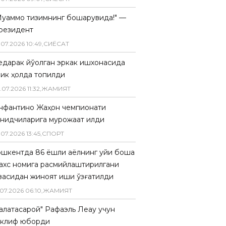
Муаммо тизимнинг бошқарувида!" —
резидент
.
07
.
2026
10
:
49
,
СИËСАТ
едарак йўқолган эркак ишхонасида
лик ҳолда топилди
.
07
.
2026
11
:
32
,
ЖАМИЯТ
нфантино Жаҳон чемпионати
анқидчиларига мурожаат қилди
.
07
.
2026
13
:
45
,
СПОРТ
ошкентда 86 ёшли аёлнинг уйи бошқа
ахс номига расмийлаштирилгани
засидан жиноят иши қўзғатилди
07
.
2026
06
:
10
,
ЖАМИЯТ
Галатасарой" Рафаэль Леау учун
аклиф юборди