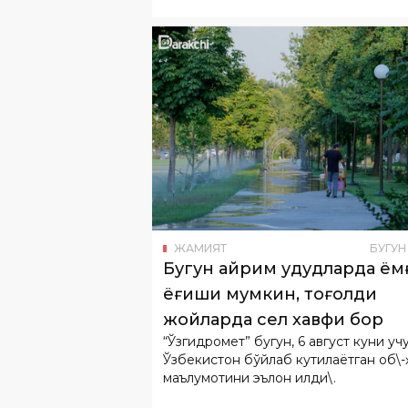
этилган жиноятлар ҳақида бормоқда.
ЖАМИЯТ
БУГУН
Бугун айрим ҳудудларда ём
ёғиши мумкин, тоғолди
жойларда сел хавфи бор
“Ўзгидромет” бугун, 6 август куни уч
Ўзбекистон бўйлаб кутилаётган об\-
маълумотини эълон қилди\.