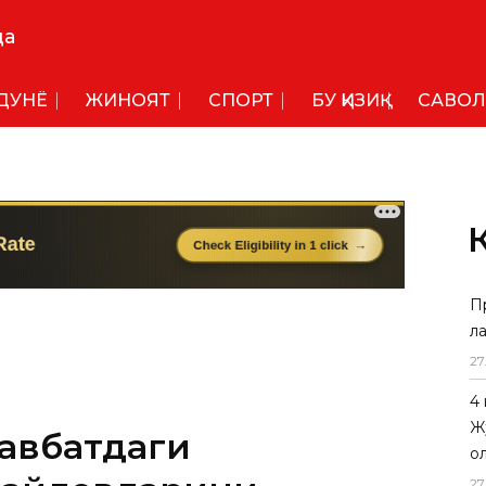
да
ДУНË
ЖИНОЯТ
СПОРТ
БУ ҚИЗИҚ
САВОЛ
П
л
27
4
Ж
навбатдаги
о
27