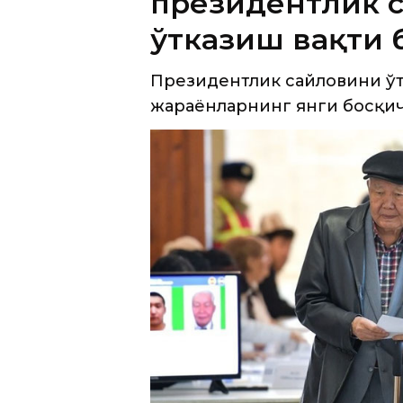
президентлик 
ўтказиш вақти
Президентлик сайловини ў
жараёнларнинг янги босқи