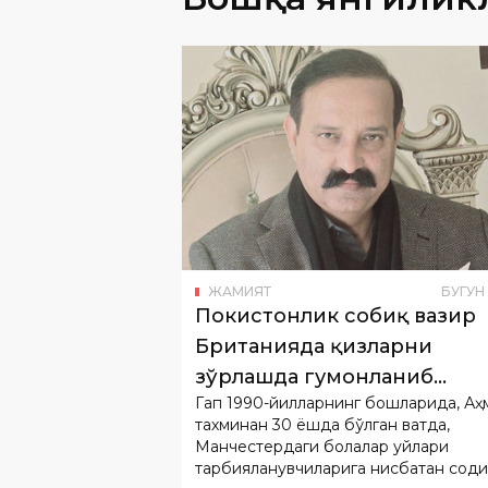
ЖАМИЯТ
БУГУН
Покистонлик собиқ вазир
Британияда қизларни
зўрлашда гумонланиб
Гап 1990-йилларнинг бошларида, Аҳ
ушланди
тахминан 30 ёшда бўлган вақтда,
Манчестердаги болалар уйлари
тарбияланувчиларига нисбатан сод