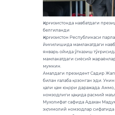
Қирғизистонда навбатдаги през
белгиланди
Қирғизистон Республикаси парла
йиғилишида мамлакатдаги навб
январь ойида ўтказиш тўғрисида
мамлакатдаги сиёсий жараёнла
мумкин.
Амалдаги президент Садир Жапа
билан ғалаба қозонган эди. Уни
ҳали ҳам юқори даражада. Аммо,
номзодлиги ҳақида расмий маъл
Мухолифат сафида Адaхан Мадум
эҳтимолий номзодлар сифатида к