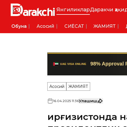
Янгиликлар
Даракчи ҳақи
Обуна
Асосий
СИËСАТ
ЖАМИЯТ
Асосий
ЖАМИЯТ
Улашиш
16
.
04
.
2025
11
:
36
Қирғизистонда 