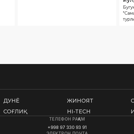
йўл
режалаштирилаётгани маълум қилинган
эди.
Бугу
орб
"Сам
учи
турли
ДУНË
ЖИНОЯТ
СОҒЛИҚ
HI-TECH
ТЕЛЕФОН РАҚАМ
+998 97 330 93 91
ЭЛЕКТРОН ПОЧТА