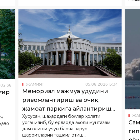
ЖАМИЯТ
05
.
08
.
2026
15
:
34
02
:
38
Мемориал мажмуа ҳудудини
ғир
ривожлантириш ва очиқ
жамоат паркига айлантириш
ЖА
Хусусан, шаҳардаги боғлар ҳолати
бўйича ишлар бошланди
ун
Сам
ўрганилиб, бу ерларда аҳоли мунтазам
ҳаво
дам олиши учун барча зарур
гип
шароитларни ташкил этиш