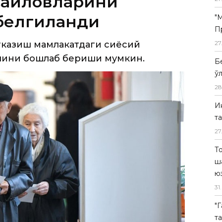
сайловларини
 белгиланди
"
П
тказиш мамлакатдаги сиёсий
27
чини бошлаб бериши мумкин.
Б
ў
28
И
т
27
Т
ш
ю
31
.
"
т