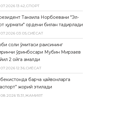
.
07
.
2026
13
:
42
,
СПОРТ
резидент Танзила Норбоевани "Эл-
рт ҳурмати" ордени билан тақдирлади
.
07
.
2026
03
:
05
,
СИËСАТ
биқ солиқ қўмитаси раисининг
иринчи ўринбосари Мубин Мирзаев
йил 2 ойга қамалди
.
07
.
2026
12
:
36
,
СИËСАТ
збекистонда барча ҳайвонларга
паспорт” жорий этилади
.
08
.
2026
15
:
31
,
ЖАМИЯТ