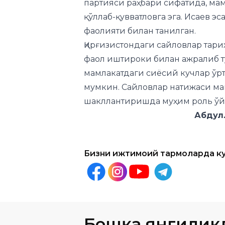
партияси раҳбари сифатида, ма
қўллаб-қувватловга эга. Исаев э
фаолияти билан танилган.
Қирғизистондаги сайловлар тар
фаол иштироки билан ажралиб т
мамлакатдаги сиёсий кучлар ўр
мумкин. Сайловлар натижаси ма
шакллантиришда муҳим роль ўй
Абдуллоҳ Са
Бизни ижтимоий тармоқларда к
Бошқа янгилик