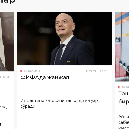
ЖАМИЯТ
БУГУН
03
:
59
ФИФАда жанжал
04
:
30
ЖА
Тош
Инфантино хатосини тан олди ва узр
бир
сўради.
мад
Айни
саба
ир
миқдо