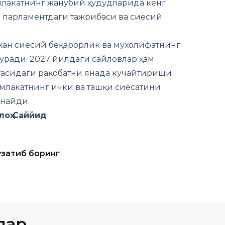
млакатнинг жанубий ҳудудларида кенг
са парламентдаги тажрибаси ва сиёсий
ихан сиёсий беқарорлик ва мухолифатнинг
уради. 2027 йилдаги сайловлар ҳам
тасидаги рақобатни янада кучайтириши
млакатнинг ички ва ташқи сиёсатини
найди.
ййид
узатиб боринг
лар