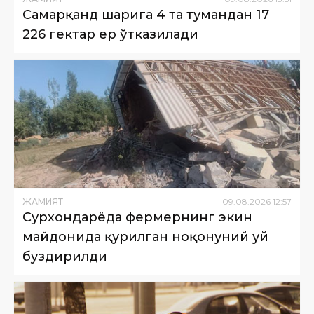
Самарқанд шаҳрига 4 та тумандан 17
226 гектар ер ўтказилади
ЖАМИЯТ
09
.
08
.
2026
12
:
57
Сурхондарёда фермернинг экин
майдонида қурилган ноқонуний уй
буздирилди