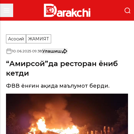
Асосий
ЖАМИЯТ
Улашиш
10
.
06
.
2025
09
:
38
“Амирсой”да ресторан ёниб
кетди
ФВВ ёнғин ҳақида маълумот берди.