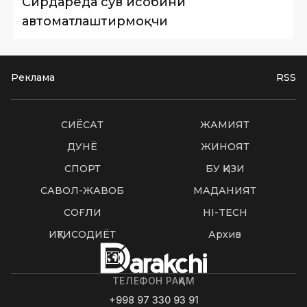
Сирдарёда сув ҳисобини
автоматлаштирмоқчи
Реклама
RSS
СИËСАТ
ЖАМИЯТ
ДУНË
ЖИНОЯТ
СПОРТ
БУ ҚИЗИҚ
САВОЛ-ЖАВОБ
МАДАНИЯТ
СОҒЛИҚ
HI-TECH
ИҚТИСОДИЁТ
Архив
ТЕЛЕФОН РАҚАМ
+998 97 330 93 91