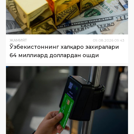
ЖАМИЯТ
09
.
08
.
2026
09
:
43
Ўзбекистоннинг халқаро захиралари
64 миллиард доллардан ошди