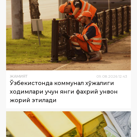
ЖАМИЯТ
09
.
08
.
2026
12
:
43
Ўзбекистонда коммунал хўжалиги
ходимлари учун янги фахрий унвон
жорий этилади