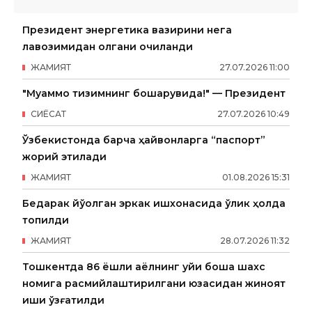
Президент энергетика вазирини нега
лавозимидан олгани очиқланди
ЖАМИЯТ
27
.
07
.
2026
11
:
00
"Муаммо тизимнинг бошқарувида!" — Президент
СИËСАТ
27
.
07
.
2026
10
:
49
Ўзбекистонда барча ҳайвонларга “паспорт”
жорий этилади
ЖАМИЯТ
01
.
08
.
2026
15
:
31
Бедарак йўқолган эркак ишхонасида ўлик ҳолда
топилди
ЖАМИЯТ
28
.
07
.
2026
11
:
32
Тошкентда 86 ёшли аёлнинг уйи бошқа шахс
номига расмийлаштирилгани юзасидан жиноят
иши қўзғатилди