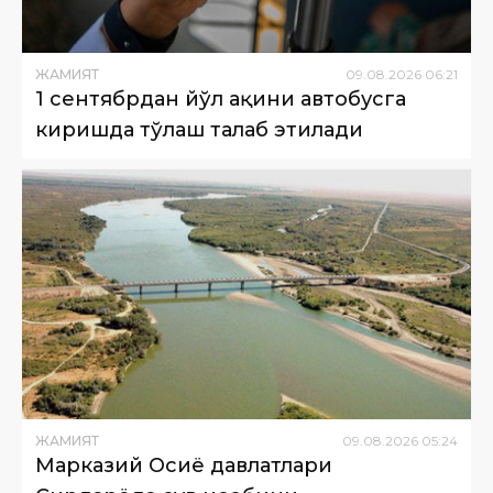
ЖАМИЯТ
09
.
08
.
2026
06
:
21
1 сентябрдан йўл ҳақини автобусга
киришда тўлаш талаб этилади
ЖАМИЯТ
09
.
08
.
2026
05
:
24
Марказий Осиё давлатлари