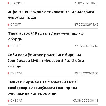
ЖАМИЯТ
31
.
07
.
2026
06
:
10
Инфантино Жаҳон чемпионати танқидчиларига
мурожаат қилди
СПОРТ
27
.
07
.
2026
13
:
45
"Галатасарой" Рафаэль Леау учун таклиф
юборди
СПОРТ
27
.
07
.
2026
13
:
42
Собиқ солиқ қўмитаси раисининг биринчи
ўринбосари Мубин Мирзаев 8 йил 2 ойга
қамалди
СИËСАТ
27
.
07
.
2026
12
:
36
Шавкат Мирзиёев ва Марказий Осиё
раҳбарлари Иссиқкўлдаги Гран-приси
очилишида иштирок этди
СИËСАТ
01
.
08
.
2026
08
:
48