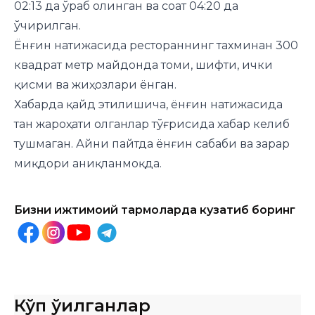
02:13 да ўраб олинган ва соат 04:20 да
ўчирилган.
Ёнғин натижасида рестораннинг тахминан 300
квадрат метр майдонда томи, шифти, ички
қисми ва жиҳозлари ёнган.
Хабарда қайд этилишича, ёнғин натижасида
тан жароҳати олганлар тўғрисида хабар келиб
тушмаган. Айни пайтда ёнғин сабаби ва зарар
миқдори аниқланмоқда.
Бизни ижтимоий тармоқларда кузатиб боринг
Кўп ўқилганлар