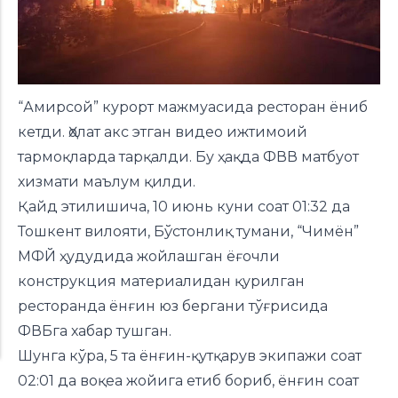
“Амирсой” курорт мажмуасида ресторан ёниб
кетди. Ҳолат акс этган видео ижтимоий
тармоқларда тарқалди. Бу ҳақда
ФВВ матбуот
хизмати
маълум қилди.
Қайд этилишича, 10 июнь куни соат 01:32 да
Тошкент вилояти, Бўстонлиқ тумани, “Чимён”
МФЙ ҳудудида жойлашган ёғочли
конструкция материалидан қурилган
ресторанда ёнғин юз бергани тўғрисида
ФВБга хабар тушган.
Шунга кўра, 5 та ёнғин-қутқарув экипажи соат
02:01 да воқеа жойига етиб бориб, ёнғин соат