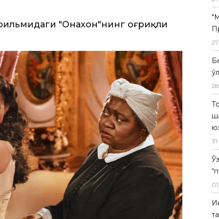
"
П
27
Б
ў
28
Т
ш
ю
31
.
Ў
“
01
И
т