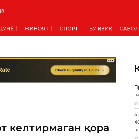
да
ДУНË
ЖИНОЯТ
СПОРТ
БУ ҚИЗИҚ
САВОЛ
П
л
от келтирмаган қора
27
4
Ж
 фильмидаги "Онахон"нинг оғриқли
о
27