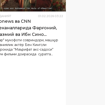
onews ва СNN
еканалларида Фарғоний,
азмий ва Ибн Сино
ар" мукофоти совриндори, машҳур
идаги видеороликлар
аниялик актёр Бен Кингсли
рга узатилди
рокида “Маърифат акс-садоси”
ум фильми доирасида суратга
ган Фарғоний, Хоразмий ва Ибн
 ҳақидаги видеороликлар дунёнинг
чи Euronews ва CNN халқаро
каналларида эфирга узатилди.