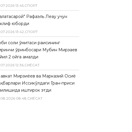
.
07
.
2026
13
:
45
,
СПОРТ
Галатасарой" Рафаэль Леау учун
аклиф юборди
.
07
.
2026
13
:
42
,
СПОРТ
биқ солиқ қўмитаси раисининг
иринчи ўринбосари Мубин Мирзаев
йил 2 ойга қамалди
.
07
.
2026
12
:
36
,
СИËСАТ
авкат Мирзиёев ва Марказий Осиё
аҳбарлари Иссиқкўлдаги Гран-приси
чилишида иштирок этди
.
08
.
2026
08
:
48
,
СИËСАТ