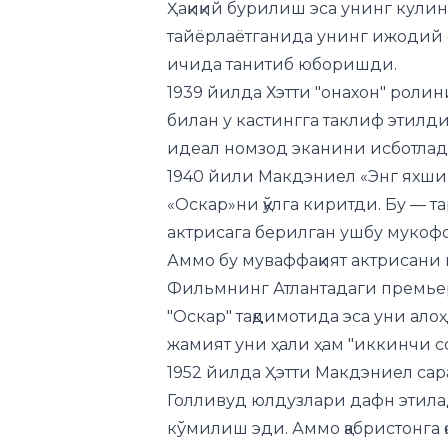
1939 йилда Хэтти "онахон" роли
билан у кастингга таклиф этилди
идеал номзод эканини исботлад
1940 йили Макдэниел «Энг яхши
«Оскар»ни қўлга киритди. Бу — т
актрисага берилган ушбу мукофо
Аммо бу муваффақият актрисани 
Фильмнинг Атлантадаги премьер
"Оскар" тақдимотида эса уни ало
жамият уни ҳали ҳам "иккинчи с
1952 йилда Ҳэтти Макдэниел сар
Голливуд юлдузлари дафн этилад
кўмилиш эди. Аммо қабристонга 
эди. Шундай қилиб, уни бошқа ер
аср охирида, у ерда Хэтти хотир