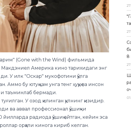
27
"
т
27
ларим" (Gone with the Wind) фильмида
Со
ти Макдэниел Америка кино тарихидаги энг
б
и. У илк "Оскар" мукофотини қўлга
8 
. Аммо бу ютуқ ҳам унга тенг ҳуқуқ ва инсон
27
ни таъминлаб
бермади.
Ш
туғилган. У озод қилинган қулнинг қизидир.
р
ди ва аввал профессионал қўшиқчи
о
 йилларда радиода қўшиқ айтган, кейин эса
01
роллар орқали кинога кириб келган.
арлик қобилияти орқали юз берди — у таом
салоҳиятини кўрганлар Хэттини Голливуд