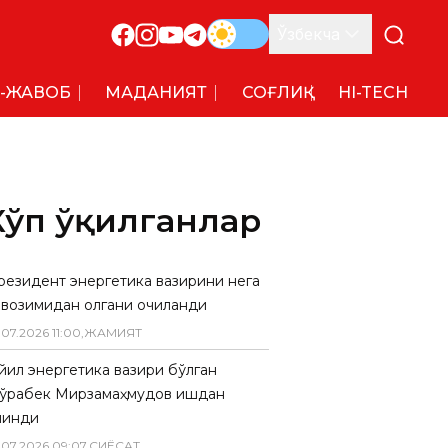
Ўзбекча
-ЖАВОБ
МАДАНИЯТ
СОҒЛИҚ
HI-TECH
Кўп ўқилганлар
резидент энергетика вазирини нега
авозимидан олгани очиқланди
.
07
.
2026
11
:
00
,
ЖАМИЯТ
 йил энергетика вазири бўлган
ўрабек Мирзамаҳмудов ишдан
линди
.
07
.
2026
09
:
07
,
СИËСАТ