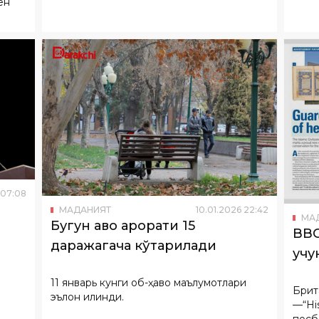
07
:
08
МАДАНИЯТ
10
.
01
.
2026
22
:
42
МА
Бугун ҳаво ҳарорати 15
BBC
даражагача кўтарилади
учу
11 январь кунги об-ҳаво маълумотлари
Брит
эълон қилинди.
—“Hi
посб
Исло
шунд