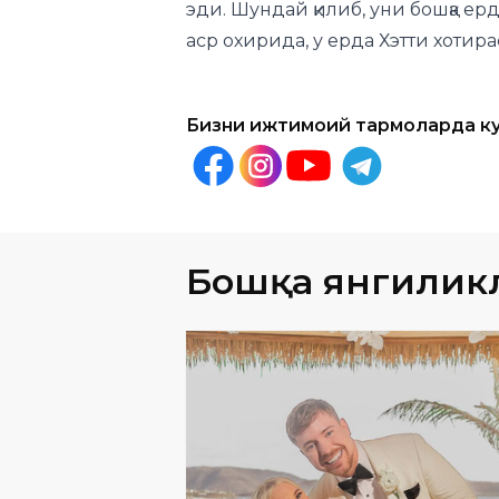
Бизни ижтимоий тармоқларда к
Бошқа янгилик