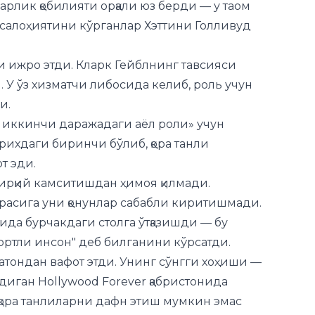
ни ижро этди. Кларк Гейблнинг тавсияси
. У ўз хизматчи либосида келиб, роль учун
и.
 иккинчи даражадаги аёл роли» учун
арихдаги биринчи бўлиб, қора танли
т эди.
ирқий камситишдан ҳимоя қилмади.
асига уни қонунлар сабабли киритишмади.
ҳида бурчакдаги столга ўтқазишди — бу
ортли инсон" деб билганини кўрсатди.
атондан вафот этди. Унинг сўнгги хоҳиши —
иган Hollywood Forever қабристонида
қора танлиларни дафн этиш мумкин эмас
да дафн қилишди. Фақатгина кейинчалик, ХХ
асига кенотаф ўрнатилди.