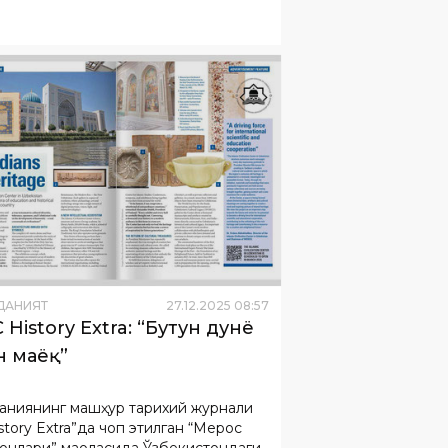
ДАНИЯТ
27
.
12
.
2025
08
:
57
 History Extra: “Бутун дунё
н маёқ”
аниянинг машҳур тарихий журнали
story Extra”да чоп этилган “Мерос
онлари” мақоласида Ўзбекистондаги
м цивилизацияси маркази айнан
ай таърифланади.