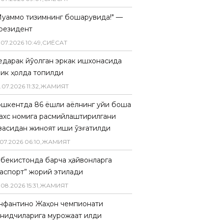
Муаммо тизимнинг бошқарувида!" —
резидент
.
07
.
2026
10
:
49
,
СИËСАТ
едарак йўқолган эркак ишхонасида
лик ҳолда топилди
.
07
.
2026
11
:
32
,
ЖАМИЯТ
ошкентда 86 ёшли аёлнинг уйи бошқа
ахс номига расмийлаштирилгани
засидан жиноят иши қўзғатилди
07
.
2026
06
:
10
,
ЖАМИЯТ
збекистонда барча ҳайвонларга
паспорт” жорий этилади
.
08
.
2026
15
:
31
,
ЖАМИЯТ
нфантино Жаҳон чемпионати
анқидчиларига мурожаат қилди