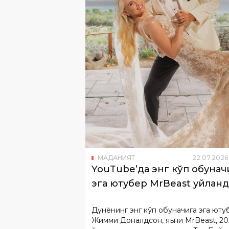
МАДАНИЯТ
22
.
07
.
2026
YouTube’да энг кўп обунач
эга ютубер MrBeast уйлан
Дунёнинг энг кўп обуначига эга юту
Жимми Доналдсон, яъни MrBeast, 20
йилда танишган севгилиси Тея Бойс
билан турмуш қурди.