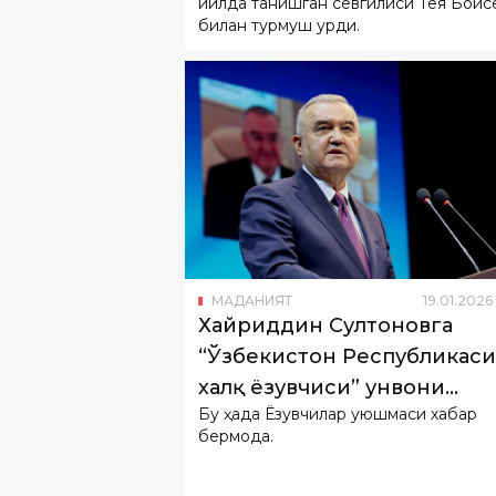
МАДАНИЯТ
19
.
01
.
2026
Хайриддин Султоновга
“Ўзбекистон Республикаси
халқ ёзувчиси” унвони
Бу ҳақда Ёзувчилар уюшмаси хабар
берилди
бермоқда.