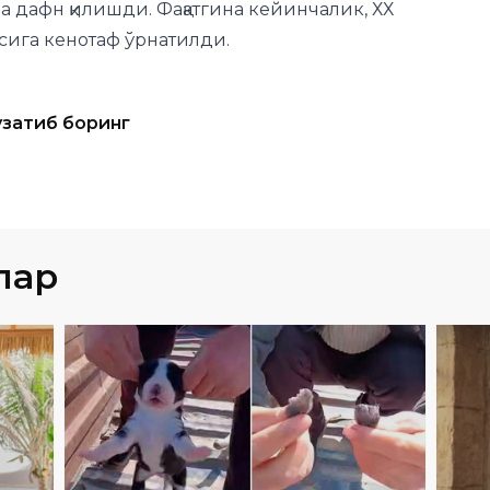
узатиб боринг
лар
МАДАНИЯТ
23
.
02
.
2026
02
:
25
МА
Сурхондарёда кучукни