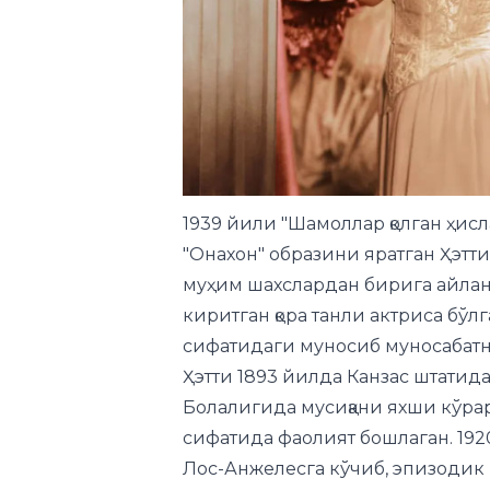
1939 йили "Шамоллар қолган ҳис
"Онахон" образини яратган Ҳэт
муҳим шахслардан бирига айланд
киритган қора танли актриса бўлган
сифатидаги муносиб муносабат
Ҳэтти 1893 йилда Канзас штатида 
Болалигида мусиқани яхши кўрар
сифатида фаолият бошлаган. 1920
Лос-Анжелесга кўчиб, эпизодик 
Ҳақиқий бурилиш эса унинг кулин
тайёрлаётганида унинг ижодий 
ичида танитиб юборишди.