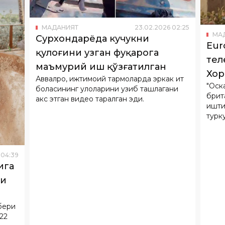
Eur
қулоғини узган фуқарога
тел
маъмурий иш қўзғатилган
Хор
Аввалроқ, ижтимоий тармоқларда эркак ит
"Оск
ҳақ
боласининг қулоқларини узиб ташлагани
брит
акс этган видео тарқалган эди.
эфи
ишти
турк
олин
Сино
етак
04
:
39
теле
ига
ди
бери
22
ен