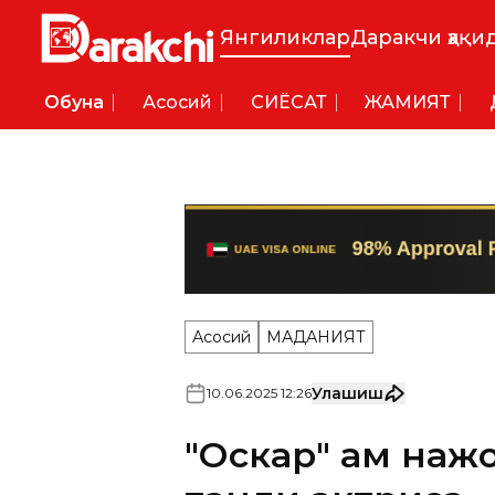
Янгиликлар
Даракчи ҳақи
Обуна
Асосий
СИËСАТ
ЖАМИЯТ
Асосий
МАДАНИЯТ
Улашиш
10
.
06
.
2025
12
:
26
"Оскар" ҳам наж
танли актриса
"Шамолда қолган ҳисларим"
қисмати.