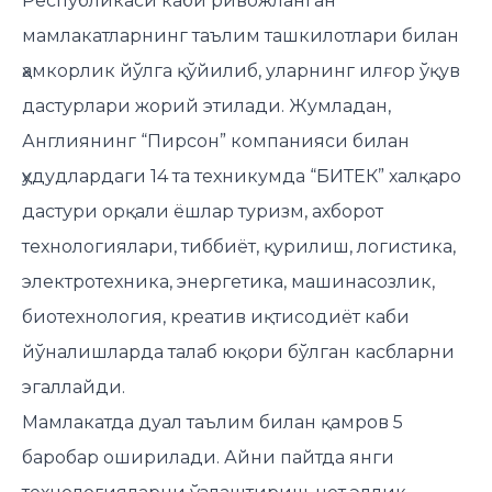
Республикаси каби ривожланган
мамлакатларнинг таълим ташкилотлари билан
ҳамкорлик йўлга қўйилиб, уларнинг илғор ўқув
дастурлари жорий этилади. Жумладан,
Англиянинг “Пирсон” компанияси билан
ҳудудлардаги 14 та техникумда “БИТЕК” халқаро
дастури орқали ёшлар туризм, ахборот
технологиялари, тиббиёт, қурилиш, логистика,
электротехника, энергетика, машинасозлик,
биотехнология, креатив иқтисодиёт каби
йўналишларда талаб юқори бўлган касбларни
эгаллайди.
Мамлакатда дуал таълим билан қамров 5
баробар оширилади. Айни пайтда янги