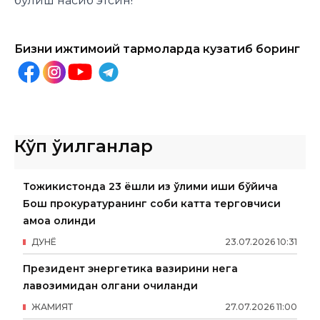
бўлиш насиб этсин!
Бизни ижтимоий тармоқларда кузатиб боринг
Кўп ўқилганлар
Тожикистонда 23 ёшли қиз ўлими иши бўйича
Бош прокуратуранинг собиқ катта терговчиси
қамоққа олинди
ДУНË
23
.
07
.
2026
10
:
31
Президент энергетика вазирини нега
лавозимидан олгани очиқланди
ЖАМИЯТ
27
.
07
.
2026
11
:
00