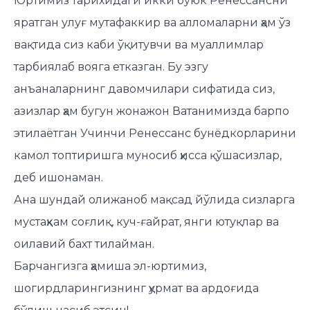
Юртимиз тарихидаги икки буюк Ренессансни
яратган улуғ мутафаккир ва алломаларни ҳам ўз
вақтида сиз каби ўқитувчи ва муаллимлар
тарбиялаб вояга етказган. Бу эзгу
анъаналарнинг давомчилари сифатида сиз,
азизлар ҳам бугун жонажон Ватанимизда барпо
этилаётган Учинчи Ренессанс бунёдкорларини
камол топтиришга муносиб ҳисса қўшасизлар,
деб ишонаман.
Ана шундай олижаноб мақсад йўлида сизларга
мустаҳкам соғлиқ, куч-ғайрат, янги ютуқлар ва
оилавий бахт тилайман.
Барчангизга ҳамиша эл-юртимиз,
шогирдларингизнинг ҳурмат ва ардоғида