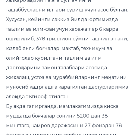
халқаро аҳамиятга эга бўлган янги
ташаббусларни илгари суриш учун асос бўлган.
Хусусан, кейинги саккиз йилда юртимизда
таълим ва илм-фан учун харажатлар 6 карра
оширилиб, 378 триллион сўмни ташкил этгани,
юзлаб янги боғчалар, мактаб, техникум ва
олийгоҳлар қурилгани, таълим ва илм
даргоҳларини замон талаблари асосида
жиҳозлаш, устоз ва мураббийларнинг меҳнатини
муносиб қадрлашга қаратилган дастурларимиз
алоҳида эътироф этилган.
Бу ҳақда гапирганда, мамлакатимизда қисқа
муддатда боғчалар сонини 5200 дан 38
мингтага, қамров даражасини 27 фоиздан 78