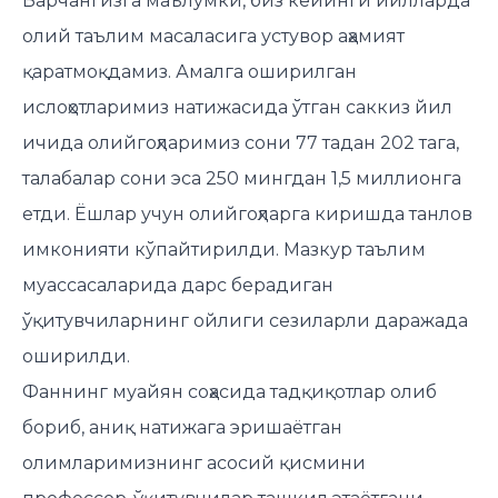
Барчангизга маълумки, биз кейинги йилларда
олий таълим масаласига устувор аҳамият
қаратмоқдамиз. Амалга оширилган
ислоҳотларимиз натижасида ўтган саккиз йил
ичида олийгоҳларимиз сони 77 тадан 202 тага,
талабалар сони эса 250 мингдан 1,5 миллионга
етди. Ёшлар учун олийгоҳларга киришда танлов
имконияти кўпайтирилди. Мазкур таълим
муассасаларида дарс берадиган
ўқитувчиларнинг ойлиги сезиларли даражада
оширилди.
Фаннинг муайян соҳасида тадқиқотлар олиб
бориб, аниқ натижага эришаётган
олимларимизнинг асосий қисмини