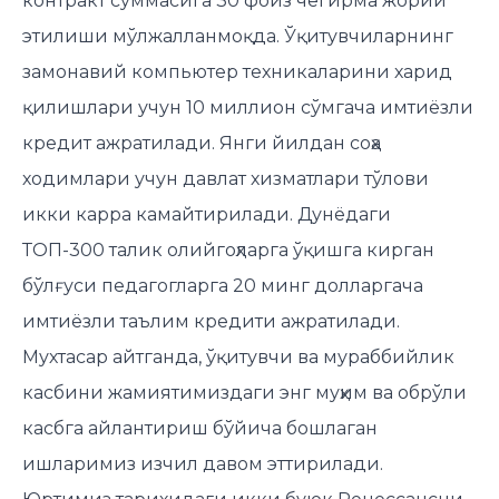
контракт суммасига 30 фоиз чегирма жорий
этилиши мўлжалланмоқда. Ўқитувчиларнинг
замонавий компьютер техникаларини харид
қилишлари учун 10 миллион сўмгача имтиёзли
кредит ажратилади. Янги йилдан соҳа
ходимлари учун давлат хизматлари тўлови
икки карра камайтирилади. Дунёдаги
ТОП-300 талик олийгоҳларга ўқишга кирган
бўлғуси педагогларга 20 минг долларгача
имтиёзли таълим кредити ажратилади.
Мухтасар айтганда, ўқитувчи ва мураббийлик
касбини жамиятимиздаги энг муҳим ва обрўли
касбга айлантириш бўйича бошлаган
ишларимиз изчил давом эттирилади.