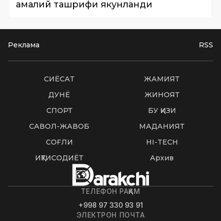
амалий ташрифи якунланди
Реклама
RSS
СИËСАТ
ЖАМИЯТ
ДУНË
ЖИНОЯТ
СПОРТ
БУ ҚИЗИҚ
САВОЛ-ЖАВОБ
МАДАНИЯТ
СОҒЛИҚ
HI-TECH
ИҚТИСОДИЁТ
Архив
ТЕЛЕФОН РАҚАМ
+998 97 330 93 91
ЭЛЕКТРОН ПОЧТА