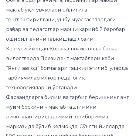
фоизга оширганимиз, тарбиячилар маоши
мактаб ўқитувчилари ойлигига
тенглаштирилгани, ушбу муассасалардаги
раҳбар ва педагоглар маоши қарийб 2 баробар
оширилганини таъкидлаш лозим.
Келгуси йилдан Қорақалпоғистон ва барча
вилоятларда Президент мактаблари каби
“Янги авлод” боғчалари ташкил этилиб, уларда
тарбиячилар илғор педагогик
технологияларни ўрганади.
Фарзандларга билим ва тарбия беришнинг энг
муҳим босқичи – мактаб таълимини
ривожлантириш доимий эътиборимиз
марказида бўлиб келмоқда. Сўнгги йилларда