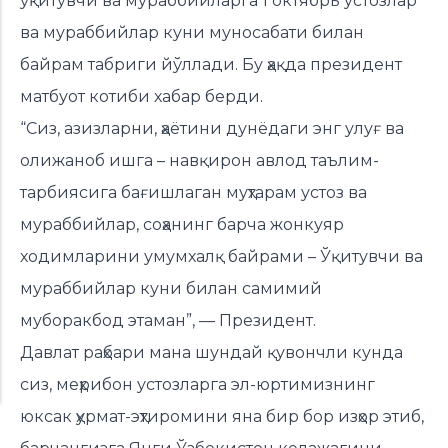
ўқитувчи ва мураббийларга 1 октябрь устозлар
ва мураббийлар куни муносабати билан
байрам табриги йўллади. Бу ҳақда президент
матбуот котиби хабар берди.
“Сиз, азизларни, ҳаётини дунёдаги энг улуғ ва
олижаноб ишга – навқирон авлод таълим-
тарбиясига бағишлаган муҳтарам устоз ва
мураббийлар, соҳанинг барча жонкуяр
ходимларини умумхалқ байрами – Ўқитувчи ва
мураббийлар куни билан самимий
муборакбод этаман”, — Президент.
Давлат раҳбари мана шундай қувончли кунда
сиз, меҳрибон устозларга эл-юртимизнинг
юксак ҳурмат-эҳтиромини яна бир бор изҳор этиб,