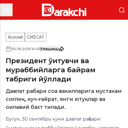
Асосий
СИËСАТ
Улашиш
30
.
09
.
2025
14
:
43
Президент ўқитувчи ва
мураббийларга байрам
табриги йўллади
Давлат раҳбари соҳа вакилларига мустаҳкам
соғлиқ, куч-ғайрат, янги ютуқлар ва
оилавий бахт тилади.
Бугун, 30 сентябрь куни давлат раҳбари