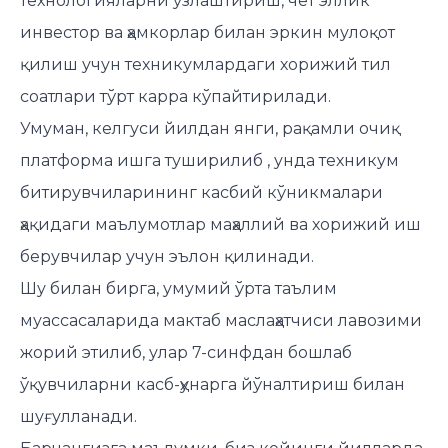
технологияларни ўзлаштириш, чет эллик
инвестор ва ҳамкорлар билан эркин мулоқот
қилиш учун техникумлардаги хорижий тил
соатлари тўрт карра кўпайтирилади.
Умуман, келгуси йилдан янги, рақамли очиқ
платформа ишга туширилиб , унда техникум
битирувчиларининг касбий кўникмалари
ҳақидаги маълумотлар маҳаллий ва хорижий иш
берувчилар учун эълон қилинади.
Шу билан бирга, умумий ўрта таълим
муассасаларида мактаб маслаҳатчиси лавозими
жорий этилиб, улар 7-синфдан бошлаб
ўқувчиларни касб-ҳунарга йўналтириш билан
шуғулланади.