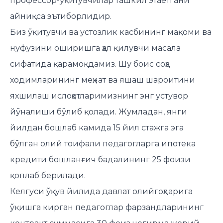
профессор-ўқитувчилар ташкил этаётгани
айниқса эътиборлидир.
Биз ўқитувчи ва устозлик касбининг мақоми ва
нуфузини оширишга ҳал қилувчи масала
сифатида қарамоқдамиз. Шу боис соҳа
ходимларининг меҳнат ва яшаш шароитини
яхшилаш ислоҳотларимизнинг энг устувор
йўналиши бўлиб қолади. Жумладан, янги
йилдан бошлаб камида 15 йил стажга эга
бўлган олий тоифали педагогларга ипотека
кредити бошланғич бадалининг 25 фоизи
қоплаб берилади.
Келгуси ўқув йилида давлат олийгоҳларига
ўқишга кирган педагоглар фарзандларининг