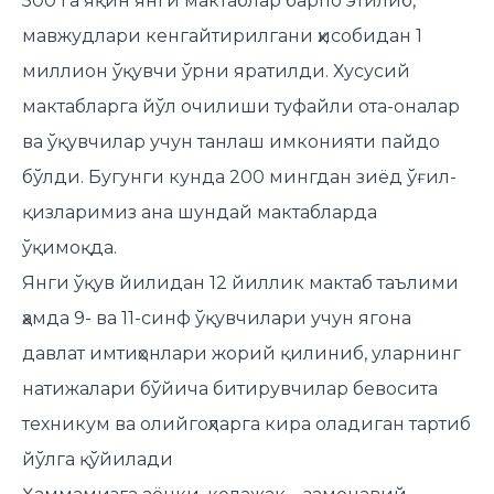
500 га яқин янги мактаблар барпо этилиб,
мавжудлари кенгайтирилгани ҳисобидан 1
миллион ўқувчи ўрни яратилди. Хусусий
мактабларга йўл очилиши туфайли ота-оналар
ва ўқувчилар учун танлаш имконияти пайдо
бўлди. Бугунги кунда 200 мингдан зиёд ўғил-
қизларимиз ана шундай мактабларда
ўқимоқда.
Янги ўқув йилидан 12 йиллик мактаб таълими
ҳамда 9- ва 11-синф ўқувчилари учун ягона
давлат имтиҳонлари жорий қилиниб, уларнинг
натижалари бўйича битирувчилар бевосита
техникум ва олийгоҳларга кира оладиган тартиб
йўлга қўйилади