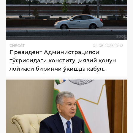
СИËСАТ
04
.
08
.
2026
10
:
43
Президент Администрацияси
тўғрисидаги конституциявий қонун
лойиҳаси биринчи ўқишда қабул
қилинди