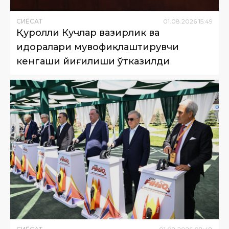
СИËСАТ
01
.
08
.
2026
15
:
49
Қуролли Кучлар вазирлик ва
идоралари мувофиқлаштирувчи
кенгаши йиғилиши ўтказилди