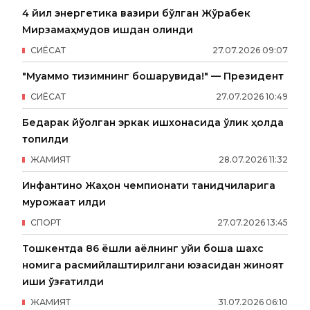
4 йил энергетика вазири бўлган Жўрабек
Мирзамаҳмудов ишдан олинди
СИËСАТ
27
.
07
.
2026
09
:
07
"Муаммо тизимнинг бошқарувида!" — Президент
СИËСАТ
27
.
07
.
2026
10
:
49
Бедарак йўқолган эркак ишхонасида ўлик ҳолда
топилди
ЖАМИЯТ
28
.
07
.
2026
11
:
32
Инфантино Жаҳон чемпионати танқидчиларига
мурожаат қилди
СПОРТ
27
.
07
.
2026
13
:
45
Тошкентда 86 ёшли аёлнинг уйи бошқа шахс
номига расмийлаштирилгани юзасидан жиноят
иши қўзғатилди
ЖАМИЯТ
31
.
07
.
2026
06
:
10