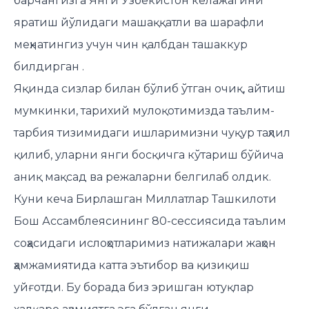
барчангизга Янги Ўзбекистон келажагини
яратиш йўлидаги машаққатли ва шарафли
меҳнатингиз учун чин қалбдан ташаккур
билдирган .
Яқинда сизлар билан бўлиб ўтган очиқ, айтиш
мумкинки, тарихий мулоқотимизда таълим-
тарбия тизимидаги ишларимизни чуқур таҳлил
қилиб, уларни янги босқичга кўтариш бўйича
аниқ мақсад ва режаларни белгилаб олдик.
Куни кеча Бирлашган Миллатлар Ташкилоти
Бош Ассамблеясининг 80-сессиясида таълим
соҳасидаги ислоҳотларимиз натижалари жаҳон
ҳамжамиятида катта эътибор ва қизиқиш
уйғотди. Бу борада биз эришган ютуқлар