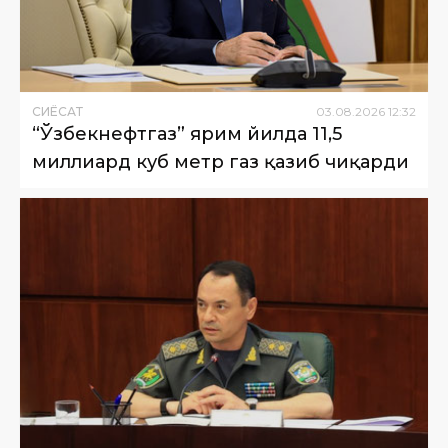
СИËСАТ
03
.
08
.
2026
12
:
32
“Ўзбекнефтгаз” ярим йилда 11,5
миллиард куб метр газ қазиб чиқарди