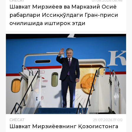
СИËСАТ
01
.
08
.
2026
08
:
48
Шавкат Мирзиёев ва Марказий Осиё
раҳбарлари Иссиқкўлдаги Гран-приси
очилишида иштирок этди
СИËСАТ
29
.
07
.
2026
17
:
00
Шавкат Мирзиёевнинг Қозоғистонга