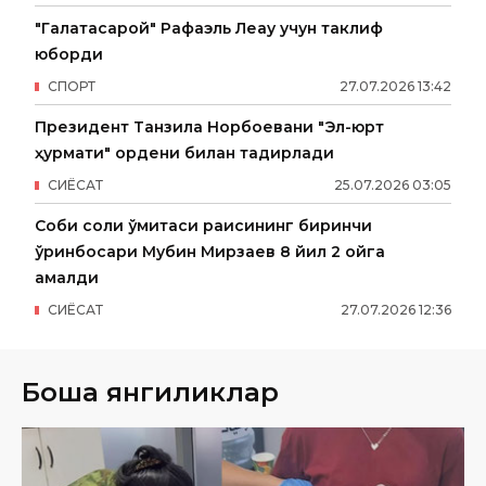
"Галатасарой" Рафаэль Леау учун таклиф
юборди
СПОРТ
27
.
07
.
2026
13
:
42
Президент Танзила Норбоевани "Эл-юрт
ҳурмати" ордени билан тақдирлади
СИËСАТ
25
.
07
.
2026
03
:
05
Собиқ солиқ қўмитаси раисининг биринчи
ўринбосари Мубин Мирзаев 8 йил 2 ойга
қамалди
СИËСАТ
27
.
07
.
2026
12
:
36
Бошқа янгиликлар