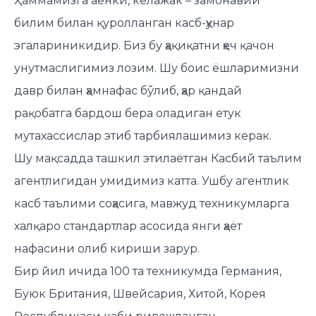
Ҳаммамизга аёнки, келажак – замонавий
билим билан қуролланган касб-ҳунар
эгалариникидир. Биз бу ҳақиқатни ҳеч қачон
унутмаслигимиз лозим. Шу боис ёшларимизни
давр билан ҳамнафас бўлиб, ҳар қандай
рақобатга бардош бера оладиган етук
мутахассислар этиб тарбиялашимиз керак.
Шу мақсадда ташкил этилаётган Касбий таълим
агентлигидан умидимиз катта. Ушбу агентлик
касб таълими соҳасига, мавжуд техникумларга
халқаро стандартлар асосида янги ҳаёт
нафасини олиб кириши зарур.
Бир йил ичида 100 та техникумда Германия,
Буюк Британия, Швейсария, Хитой, Корея