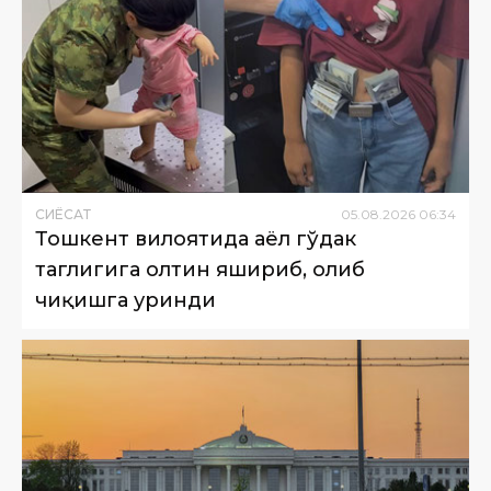
СИËСАТ
05
.
08
.
2026
06
:
34
Тошкент вилоятида аёл гўдак
таглигига олтин яшириб, олиб
чиқишга уринди