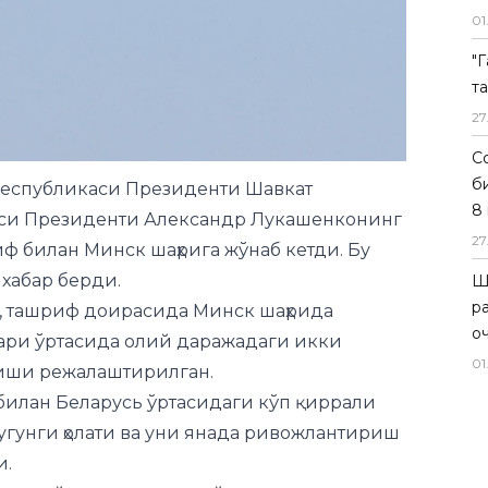
01
"
т
27
Со
б
 Республикаси Президенти Шавкат
8 
си Президенти Александр Лукашенконинг
27
ф билан Минск шаҳрига жўнаб кетди. Бу
 хабар берди.
Ш
р
, ташриф доирасида Минск шаҳрида
о
лари ўртасида олий даражадаги икки
01
лиши режалаштирилган.
билан Беларусь ўртасидаги кўп қиррали
гунги ҳолати ва уни янада ривожлантириш
и.