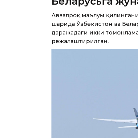
Беларусьга жўн
Аввалроқ маълум қилинган
шаҳрида Ўзбекистон ва Бела
даражадаги икки томонлама
режалаштирилган.