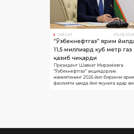
СИËСАТ
03
.
08
.
202
“Ўзбекнефтгаз” ярим йилд
11,5 миллиард куб метр газ
қазиб чиқарди
Президент Шавкат Мирзиёевга
“Ўзбекнефтгаз” акциядорлик
жамиятининг 2026 йил биринчи ярм
фаолияти ҳамда йил якунига қадар ам
оширилиши режалаштирилган устув
вазифалар бўйича ҳисобот берилди.