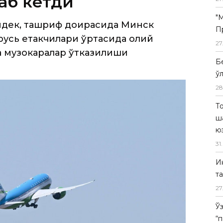
аб кетди
"
идек, ташриф доирасида Минск
П
русь етакчилари ўртасида олий
27
 музокаралар ўтказилиши
Б
ў
28
Т
ш
ю
31
.
И
т
27
Ў
“