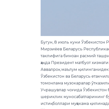
Бугун, 8 июль куни Ўзбекистон
Мирзиёев Беларусь Республика
таклифига биноан расмий ташри
ҳақда Президент матбуот хизмати
Аввалроқ маълум қилинганидек
Ўзбекистон ва Беларусь етакчи
томонлама музокаралар ўткази
Учрашувлар чоғида Ўзбекистон 
шериклик муносабатларининг бу
истиқболлари муҳокама қилинад