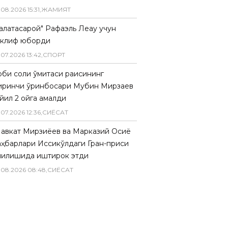
.
08
.
2026
15
:
31
,
ЖАМИЯТ
Галатасарой" Рафаэль Леау учун
аклиф юборди
.
07
.
2026
13
:
42
,
СПОРТ
биқ солиқ қўмитаси раисининг
иринчи ўринбосари Мубин Мирзаев
йил 2 ойга қамалди
.
07
.
2026
12
:
36
,
СИËСАТ
авкат Мирзиёев ва Марказий Осиё
аҳбарлари Иссиқкўлдаги Гран-приси
чилишида иштирок этди
.
08
.
2026
08
:
48
,
СИËСАТ