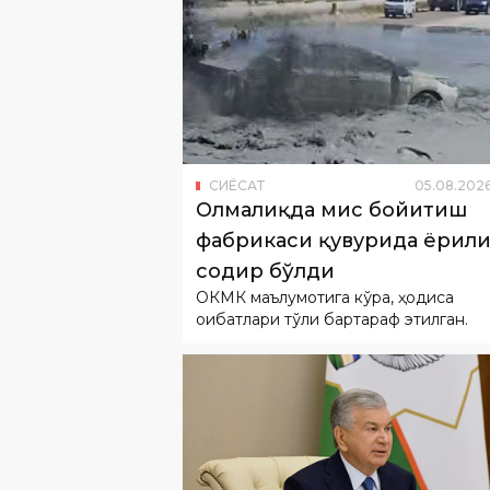
СИËСАТ
05
.
08
.
202
Олмалиқда мис бойитиш
фабрикаси қувурида ёрил
содир бўлди
ОКМК маълумотига кўра, ҳодиса
оқибатлари тўлиқ бартараф этилган.