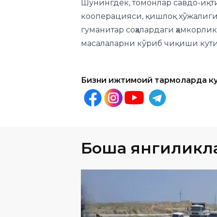
Шунингдек, томонлар савдо-иқт
кооперацияси, қишлоқ хўжалиги,
гуманитар соҳалардаги ҳамкорли
масалаларни кўриб чиқиши кут
Бизни ижтимоий тармоқларда к
Бошқа янгиликл