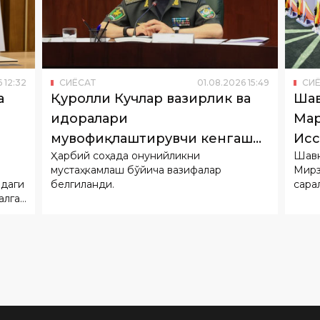
6
12
:
32
СИËСАТ
01
.
08
.
2026
15
:
49
СИ
а
Қуролли Кучлар вазирлик ва
Шав
идоралари
Мар
мувофиқлаштирувчи кенгаши
Исс
Ҳарбий соҳада қонунийликни
Шавк
йиғилиши ўтказилди
очи
мустаҳкамлаш бўйича вазифалар
Мирз
идаги
белгиланди.
сара
алга
ор