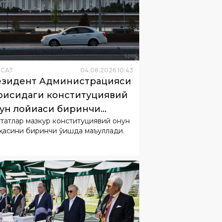
ËСАТ
04
.
08
.
2026
10
:
43
зидент Администрацияси
рисидаги конституциявий
ун лойиҳаси биринчи
татлар мазкур конституциявий қонун
шда қабул қилинди
ҳасини биринчи ўқишда маъқуллади.