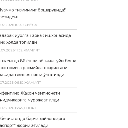
Муаммо тизимнинг бошқарувида!" —
резидент
.
07
.
2026
10
:
49
,
СИËСАТ
едарак йўқолган эркак ишхонасида
лик ҳолда топилди
.
07
.
2026
11
:
32
,
ЖАМИЯТ
ошкентда 86 ёшли аёлнинг уйи бошқа
ахс номига расмийлаштирилгани
засидан жиноят иши қўзғатилди
07
.
2026
06
:
10
,
ЖАМИЯТ
нфантино Жаҳон чемпионати
анқидчиларига мурожаат қилди
.
07
.
2026
13
:
45
,
СПОРТ
збекистонда барча ҳайвонларга
паспорт” жорий этилади