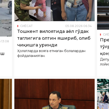
СИËСАТ
05
.
08
.
2026
06
:
34
Тошкент вилоятида аёл гўдак
СИ
таглигига олтин яшириб, олиб
Пре
6
13
:
08
чиқишга уринди
тўғ
Ҳолатларда вояга етмаган болалардан
қон
иш
фойдаланилган.
Депу
ўқи
лойи