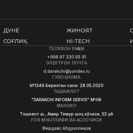
ДУНË
ЖИНОЯТ
СОҒЛИҚ
HI-TECH
ТЕЛЕФОН РАҚАМ
+998 97 330 93 91
ЭЛЕКТРОН ПОЧТА
d.darakchi@yandex.ru
ГУВОҲНОМА
№1346
Берилган сана
: 28.05.2020
ТАШКИЛОТ
"DARAKCHI INFORM SERVIS" МЧЖ
МАНЗИЛ
Tошкент ш., Амир Темур шоҳ кўчаси, 53 уй
ҒОЯ МУАЛЛИФИ ВА АСОСЧИСИ
Фирдавс Абдухолиқов