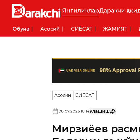
Янгиликлар
Даракчи ҳақи
Обуна
Асосий
СИËСАТ
ЖАМИЯТ
Асосий
СИËСАТ
Улашиш
08
.
07
.
2026
10
:
14
Мирзиёев расм