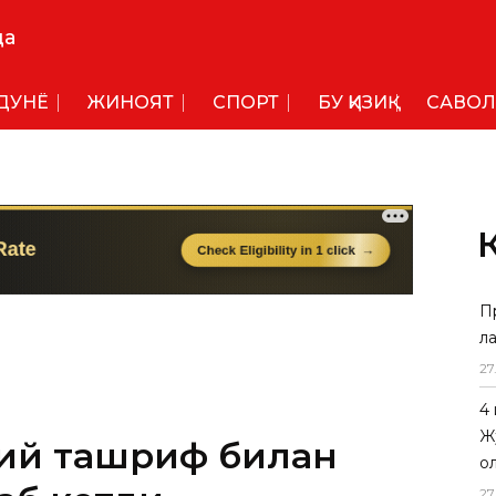
да
ДУНË
ЖИНОЯТ
СПОРТ
БУ ҚИЗИҚ
САВОЛ
П
л
27
4
Ж
ий ташриф билан
о
27