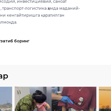
исодий, инвестициявий, саноат
 транспорт-логистика ҳамда маданий-
кни кенгайтиришга қаратилган
илмоқда.
узатиб боринг
ар