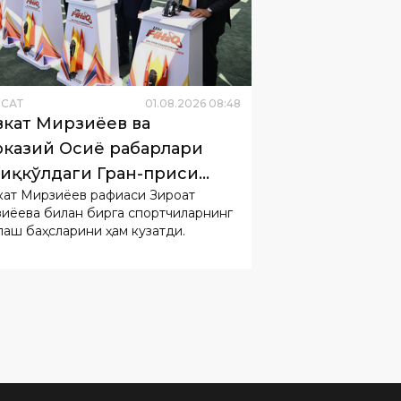
ËСАТ
01
.
08
.
2026
08
:
48
кат Мирзиёев ва
казий Осиё раҳбарлари
иқкўлдаги Гран-приси
ат Мирзиёев рафиқаси Зироат
лишида иштирок этди
иёева билан бирга спортчиларнинг
лаш баҳсларини ҳам кузатди.