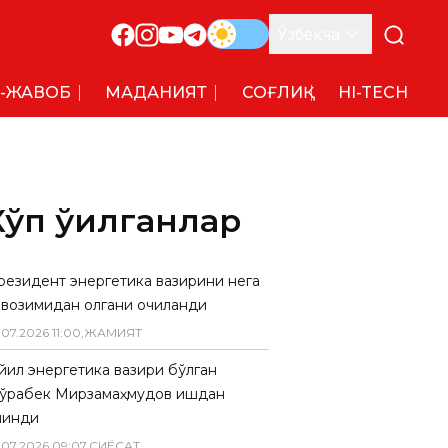
Ўзбекча
-ЖАВОБ
МАДАНИЯТ
СОҒЛИҚ
HI-TECH
Кўп ўқилганлар
резидент энергетика вазирини нега
авозимидан олгани очиқланди
.
07
.
2026
11
:
00
,
ЖАМИЯТ
 йил энергетика вазири бўлган
ўрабек Мирзамаҳмудов ишдан
линди
.
07
.
2026
09
:
07
,
СИËСАТ