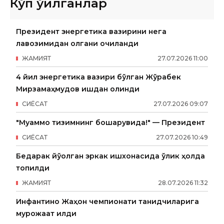
Кўп ўқилганлар
Президент энергетика вазирини нега
лавозимидан олгани очиқланди
ЖАМИЯТ
27
.
07
.
2026
11
:
00
4 йил энергетика вазири бўлган Жўрабек
Мирзамаҳмудов ишдан олинди
СИËСАТ
27
.
07
.
2026
09
:
07
"Муаммо тизимнинг бошқарувида!" — Президент
СИËСАТ
27
.
07
.
2026
10
:
49
Бедарак йўқолган эркак ишхонасида ўлик ҳолда
топилди
ЖАМИЯТ
28
.
07
.
2026
11
:
32
Инфантино Жаҳон чемпионати танқидчиларига
мурожаат қилди