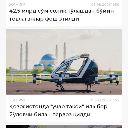
ЖАМИЯТ
06
.
08
.
2026
15
:
56
42,5 млрд сўм солиқ тўлашдан бўйин
товлаганлар фош этилди
ЖАМИЯТ
06
.
08
.
2026
15
:
53
Қозоғистонда "учар такси" илк бор
йўловчи билан парвоз қилди