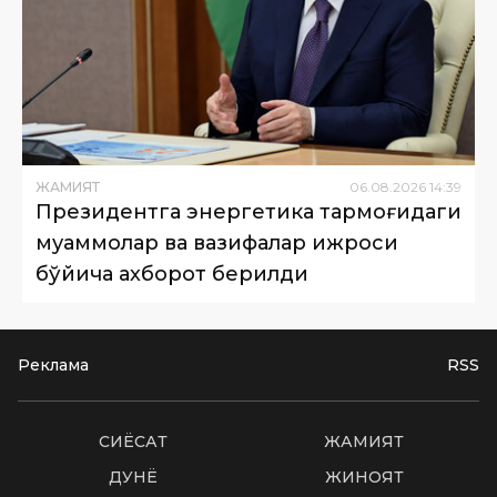
ЖАМИЯТ
06
.
08
.
2026
14
:
39
Президентга энергетика тармоғидаги
муаммолар ва вазифалар ижроси
бўйича ахборот берилди
Реклама
RSS
СИËСАТ
ЖАМИЯТ
ДУНË
ЖИНОЯТ