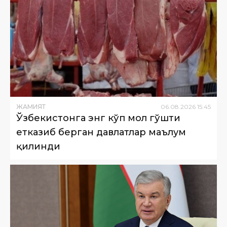
ЖАМИЯТ
06
.
08
.
2026
15
:
45
Ўзбекистонга энг кўп мол гўшти
етказиб берган давлатлар маълум
қилинди