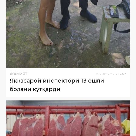
ЖАМИЯТ
06
.
08
.
2026
15
:
48
Яккасарой инспектори 13 ёшли
болани қутқарди