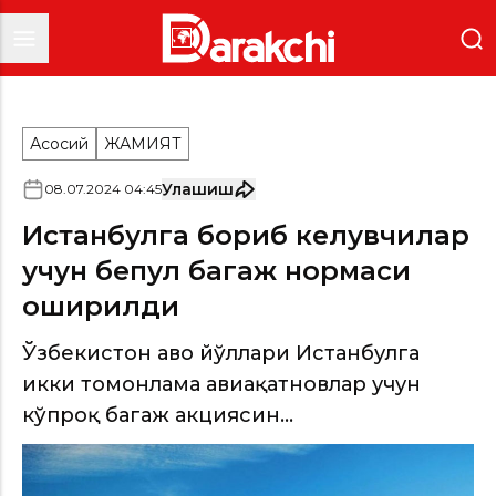
Асосий
ЖАМИЯТ
Улашиш
08
.
07
.
2024
04
:
45
Истанбулга бориб келувчилар
учун бепул багаж нормаси
оширилди
Ўзбекистон ҳаво йўллари Истанбулга
икки томонлама авиақатновлар учун
кўпроқ багаж акциясин...