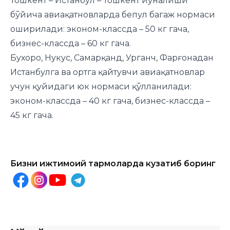
Тошкент – Истанбул – Тошкент йўналиши
бўйича авиақатновларда бепул багаж нормаси
оширилади: эконом-классда – 50 кг гача,
бизнес-классда – 60 кг гача.
Бухоро, Нукус, Самарқанд, Урганч, Фарғонадан
Истанбулга ва ортга қайтувчи авиақатновлар
учун қуйидаги юк нормаси қўлланилади:
эконом-классда – 40 кг гача, бизнес-классда –
45 кг гача.
Бизни ижтимоий тармоқларда кузатиб боринг