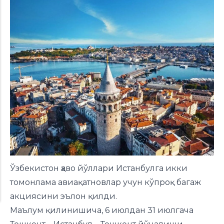
Ўзбекистон ҳаво йўллари Истанбулга икки
томонлама авиақатновлар учун кўпроқ багаж
акциясини эълон қилди.
Маълум қилинишича, 6 июлдан 31 июлгача