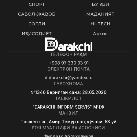
СПОРТ
БУ ҚИЗИҚ
САВОЛ-ЖАВОБ
МАДАНИЯТ
СОҒЛИҚ
HI-TECH
ИҚТИСОДИЁТ
Архив
ТЕЛЕФОН РАҚАМ
+998 97 330 93 91
ЭЛЕКТРОН ПОЧТА
d.darakchi@yandex.ru
ГУВОҲНОМА
№1346
Берилган сана
: 28.05.2020
ТАШКИЛОТ
"DARAKCHI INFORM SERVIS" МЧЖ
МАНЗИЛ
Tошкент ш., Амир Темур шоҳ кўчаси, 53 уй
ҒОЯ МУАЛЛИФИ ВА АСОСЧИСИ
Фирдавс Абдухолиқов