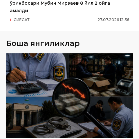
ўринбосари Мубин Мирзаев 8 йил 2 ойга
қамалди
СИËСАТ
27
.
07
.
2026
12
:
36
Бошқа янгиликлар