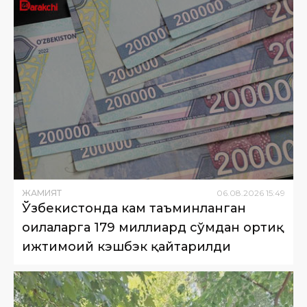
ЖАМИЯТ
06
.
08
.
2026
15
:
49
Ўзбекистонда кам таъминланган
оилаларга 179 миллиард сўмдан ортиқ
ижтимоий кэшбэк қайтарилди