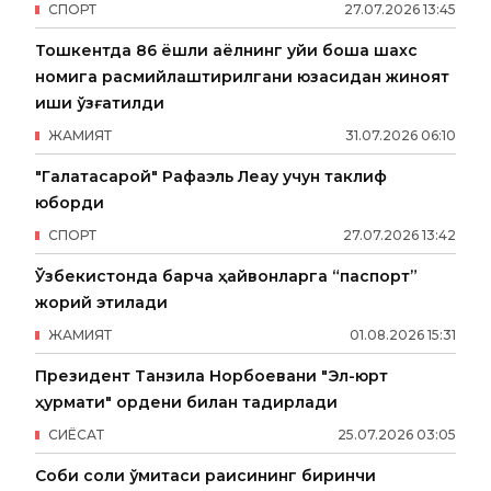
СПОРТ
27
.
07
.
2026
13
:
45
Тошкентда 86 ёшли аёлнинг уйи бошқа шахс
номига расмийлаштирилгани юзасидан жиноят
иши қўзғатилди
ЖАМИЯТ
31
.
07
.
2026
06
:
10
"Галатасарой" Рафаэль Леау учун таклиф
юборди
СПОРТ
27
.
07
.
2026
13
:
42
Ўзбекистонда барча ҳайвонларга “паспорт”
жорий этилади
ЖАМИЯТ
01
.
08
.
2026
15
:
31
Президент Танзила Норбоевани "Эл-юрт
ҳурмати" ордени билан тақдирлади
СИËСАТ
25
.
07
.
2026
03
:
05
Собиқ солиқ қўмитаси раисининг биринчи