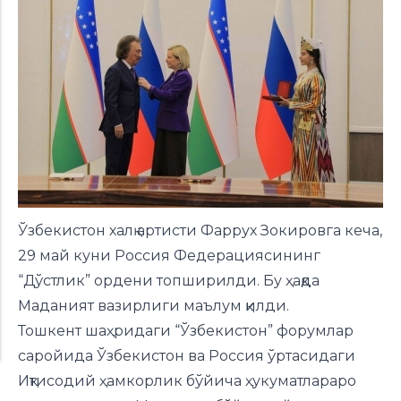
Ўзбекистон халқ артисти Фаррух Зокировга кеча,
29 май куни Россия Федерациясининг
“Дўстлик” ордени топширилди. Бу ҳақда
Маданият вазирлиги маълум қилди.
Тошкент шаҳридаги “Ўзбекистон” форумлар
саройида Ўзбекистон ва Россия ўртасидаги
Иқтисодий ҳамкорлик бўйича ҳукуматлараро