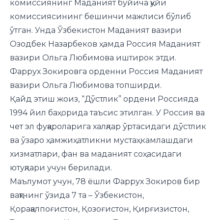
комиссиянинг Маданият бўйича қуйи
комиссиясининг бешинчи мажлиси бўлиб
ўтган. Унда Ўзбекистон Маданият вазири
Озодбек Назарбеков ҳамда Россия Маданият
вазири Ольга Любимова иштирок этди.
Фаррух Зокировга орденни Россия Маданият
вазири Ольга Любимова топширди.
Қайд этиш жоиз, “Дўстлик” ордени Россияда
1994 йил баҳорида таъсис этилган. У Россия ва
чет эл фуқароларига халқлар ўртасидаги дўстлик
ва ўзаро ҳамжиҳатликни мустаҳкамлашдаги
хизматлари, фан ва маданият соҳасидаги
ютуқлари учун берилади.
Маълумот учун, 78 ёшли Фаррух Зокиров бир
вақтнинг ўзида 7 та – Ўзбекистон,
Қорақалпоғистон, Қозоғистон, Қирғизистон,