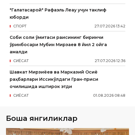
"Галатасарой" Рафаэль Леау учун таклиф
юборди
СПОРТ
27
.
07
.
2026
13
:
42
Собиқ солиқ қўмитаси раисининг биринчи
ўринбосари Мубин Мирзаев 8 йил 2 ойга
қамалди
СИËСАТ
27
.
07
.
2026
12
:
36
Шавкат Мирзиёев ва Марказий Осиё
раҳбарлари Иссиқкўлдаги Гран-приси
очилишида иштирок этди
СИËСАТ
01
.
08
.
2026
08
:
48
Бошқа янгиликлар