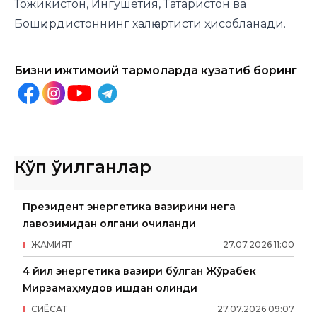
Тожикистон, Ингушетия, Татаристон ва
Бошқирдистоннинг халқ артисти ҳисобланади.
Бизни ижтимоий тармоқларда кузатиб боринг
Кўп ўқилганлар
Президент энергетика вазирини нега
лавозимидан олгани очиқланди
ЖАМИЯТ
27
.
07
.
2026
11
:
00
4 йил энергетика вазири бўлган Жўрабек
Мирзамаҳмудов ишдан олинди
СИËСАТ
27
.
07
.
2026
09
:
07