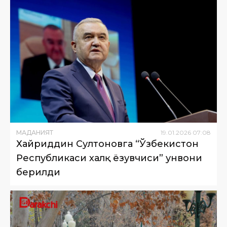
МАДАНИЯТ
19
.
01
.
2026
07
:
08
Хайриддин Султоновга “Ўзбекистон
Республикаси халқ ёзувчиси” унвони
берилди