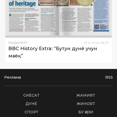
МАДАНИЯТ
27
.
12
.
2025
08
:
57
BBC History Extra: “Бутун дунё учун
маёқ”
Реклама
RSS
СИËСАТ
ЖАМИЯТ
ДУНË
ЖИНОЯТ
СПОРТ
БУ ҚИЗИҚ