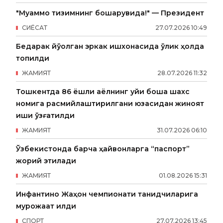
"Муаммо тизимнинг бошқарувида!" — Президент
СИËСАТ
27
.
07
.
2026
10
:
49
Бедарак йўқолган эркак ишхонасида ўлик ҳолда
топилди
ЖАМИЯТ
28
.
07
.
2026
11
:
32
Тошкентда 86 ёшли аёлнинг уйи бошқа шахс
номига расмийлаштирилгани юзасидан жиноят
иши қўзғатилди
ЖАМИЯТ
31
.
07
.
2026
06
:
10
Ўзбекистонда барча ҳайвонларга “паспорт”
жорий этилади
ЖАМИЯТ
01
.
08
.
2026
15
:
31
Инфантино Жаҳон чемпионати танқидчиларига
мурожаат қилди
СПОРТ
27
.
07
.
2026
13
:
45