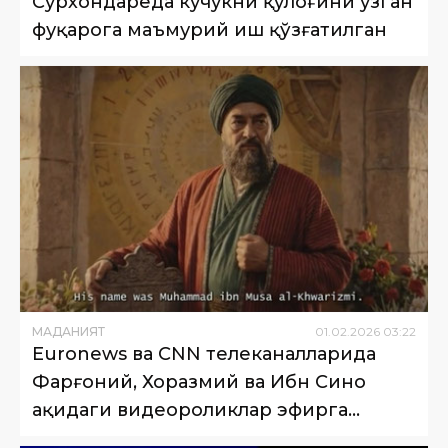
Сурхондарёда кучукни қулоғини узган
фуқарога маъмурий иш қўзғатилган
МАДАНИЯТ
01
.
02
.
2026
03
:
22
Euronews ва СNN телеканалларида
Фарғоний, Хоразмий ва Ибн Сино
ҳақидаги видеороликлар эфирга
узатилди