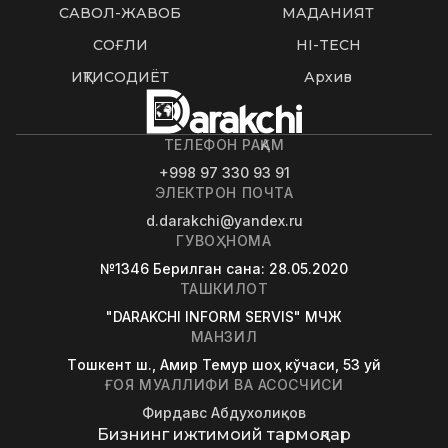
САВОЛ-ЖАВОБ
МАДАНИЯТ
СОҒЛИҚ
HI-TECH
ИҚТИСОДИЁТ
Архив
ТЕЛЕФОН РАҚАМ
+998 97 330 93 91
ЭЛЕКТРОН ПОЧТА
d.darakchi@yandex.ru
ГУВОҲНОМА
№1346
Берилган сана
: 28.05.2020
ТАШКИЛОТ
"DARAKCHI INFORM SERVIS" МЧЖ
МАНЗИЛ
Tошкент ш., Амир Темур шоҳ кўчаси, 53 уй
ҒОЯ МУАЛЛИФИ ВА АСОСЧИСИ
Фирдавс Абдухолиқов
Бизнинг ижтимоий тармоқлар