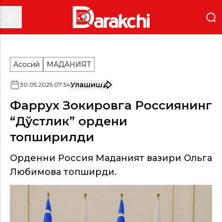
Асосий
МАДАНИЯТ
Улашиш
30
.
05
.
2025
07
:
54
Фаррух Зокировга Россиянинг
“Дўстлик” ордени
топширилди
Орденни Россия Маданият вазири Ольга
Любимова топширди.