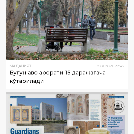
МАДАНИЯТ
10
.
01
.
2026
22
:
42
Бугун ҳаво ҳарорати 15 даражагача
кўтарилади