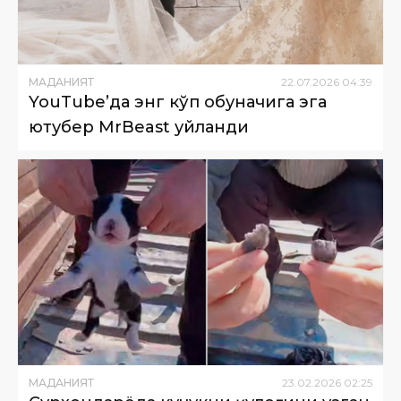
МАДАНИЯТ
22
.
07
.
2026
04
:
39
YouTube’да энг кўп обуначига эга
ютубер MrBeast уйланди
МАДАНИЯТ
23
.
02
.
2026
02
:
25