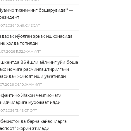
Муаммо тизимнинг бошқарувида!" —
резидент
.
07
.
2026
10
:
49
,
СИËСАТ
едарак йўқолган эркак ишхонасида
лик ҳолда топилди
.
07
.
2026
11
:
32
,
ЖАМИЯТ
ошкентда 86 ёшли аёлнинг уйи бошқа
ахс номига расмийлаштирилгани
засидан жиноят иши қўзғатилди
07
.
2026
06
:
10
,
ЖАМИЯТ
нфантино Жаҳон чемпионати
анқидчиларига мурожаат қилди
.
07
.
2026
13
:
45
,
СПОРТ
збекистонда барча ҳайвонларга
паспорт” жорий этилади