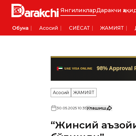
Янгиликлар
Даракчи ҳақи
Обуна
Асосий
СИËСАТ
ЖАМИЯТ
Асосий
ЖАМИЯТ
Улашиш
30
.
05
.
2025
10
:
35
“Жинсий аъзой
бўлишди”
Тошкентда фуқаролар бўйн
ходимлари жазоланди.