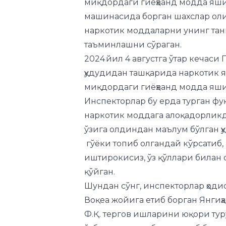
таъминлашни сўраган.
2024 йил 4 августга ўтар кечаси 
ҳудудидан ташқарида наркотик я
миқдордаги гиёҳванд модда яши
Инспекторлар бу ерда турган фуқ
наркотик моддага алоқадорликд
ўзига олдиндан маълум бўлган 
гўёки топиб олгандай кўрсатиб
иштирокисиз, ўз қўллари билан 
қўйган.
Шундан сўнг, инспекторлар ҳод
Воқеа жойига етиб борган Янгиҳ
Ф.Қ. тергов ишларини юқори тур
ўзбошимчалик билан олиб борга
қўллаган.
Ҳибсга олинган М.А. айбни тан 