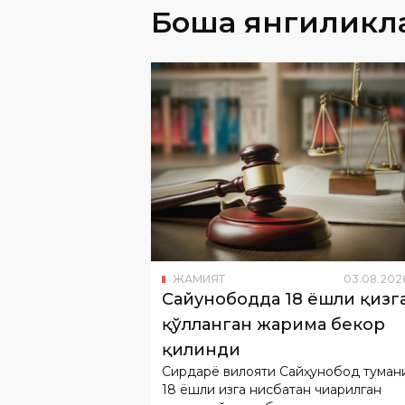
ЖАМИЯТ
03
.
08
.
202
Сайҳунободда 18 ёшли қизг
қўлланган жарима бекор
қилинди
Сирдарё вилояти Сайҳунобод туман
18 ёшли қизга нисбатан чиқарилган
маъмурий жазо бекор қилинди.