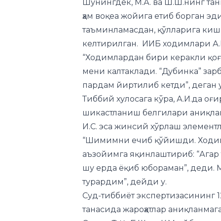
келтирилган. ИИБ ходимлари А.И.г
“Ходимлардан бири керакли қоғ
мени калтаклади. “Дубинка” зар
пардам йиртилиб кетди”, деган у
Тиббий хулосага кўра, А.И.да оғир
шикастланиш белгилари аниқла
И.С. эса жинсий хўрлаш элемент
“Шимимни ечиб қўйишди. Ходи
аъзойимга яқинлаштириб: “Агар т
шу ерда ёқиб юбораман”, деди. М
турардим”, дейди у.
Суд-тиббиёт экспертизасининг 12
танасида жароҳатлар аниқланмаг
Судда Ф.Қ., Б.Ш. ва К.М. айбига 
фуқароларга нисбатан жисмоний
ихтиёрлари билан тушунтириш х