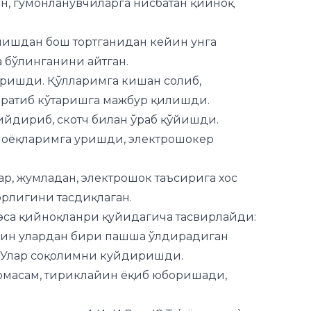
 бўлинганини айтган.
иришди. Қўлларимга кишан солиб,
аратиб кўтаришга мажбур қилишди.
ийдириб, скотч билан ўраб қўйишди.
, оёқларимга уришди, электрошокер
ар, жумладан, электрошок таъсирига хос
орлигини тасдиқлаган.
 эса қийноқланри қуйидагича тасвирлайди:
йин улардан бири пашша ўлдирадиган
. Улар соқолимни куйдиришди.
рмасам, тириклайин ёқиб юборишади,
шлари киши А.И., И.С. ва Ю.Т. (аёл киши)
 ва улар ҳам амалда ҳимоя ҳуқуқи билан
ан тақтирилиб, Янгиҳаёт туман ИИО ФМБга