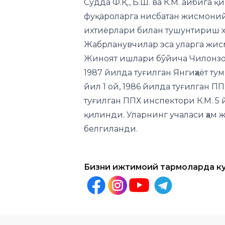
Жабрланувчилар эса уларга жис
Жиноят ишлари бўйича Чилонзор
1987 йилда туғилган Янгиҳаёт ту
йил 1 ой, 1986 йилда туғилган ПП
туғилган ППХ инспектори К.М. 5 
қилинди. Уларнинг учаласи ҳам
белгиланди.
Бизни ижтимоий тармоқларда к
Бошқа янгиликл