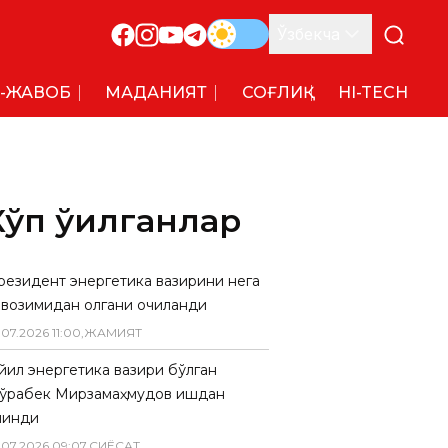
Ўзбекча
-ЖАВОБ
МАДАНИЯТ
СОҒЛИҚ
HI-TECH
Кўп ўқилганлар
резидент энергетика вазирини нега
авозимидан олгани очиқланди
.
07
.
2026
11
:
00
,
ЖАМИЯТ
 йил энергетика вазири бўлган
ўрабек Мирзамаҳмудов ишдан
линди
.
07
.
2026
09
:
07
,
СИËСАТ