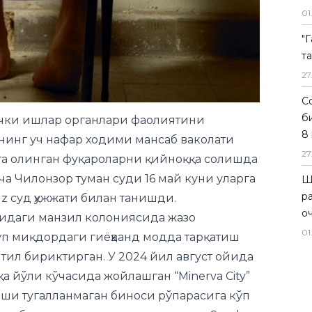
01
"
т
 Ички ишлар органлари фаолиятини
27
нг уч нафар ходими мансаб ваколати
Со
сга олинган фуқароларни қийноққа солишда
б
а Чилонзор туман суди 16 май куни уларга
8 
uz суд ҳужжати билан танишди.
27
нидаги манзил колониясида жазо
Ш
кўп миқдордаги гиёҳванд модда тарқатиш
р
тил бириктирган. У 2024 йил август ойида
о
қа йўли кўчасида жойлашган “Minerva City”
01
ши тугалланмаган биноси рўпарасига кўп
риб кетилишини, уни қора рангли Spark
б кетишини айтган ва Б.Ш.дан ушбу
нишлари хавфсиз олиб кетишини