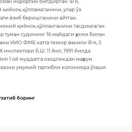
моний қийноқ қўлланганини тасдиқлаган.
 туман судининг 16 майдаги ҳукми билан
мани ИИО ФМБ катта тезкор вакили Ф.Қ. 5
Х инспектори Б.Ш. 11 йил, 1991 йилда
йил 1 ой муддатга озодликдан маҳрум
 жазони умумий тартибли колонияда ўташи
узатиб боринг
ар