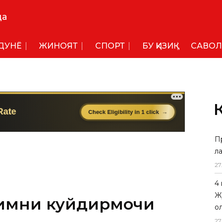
да
ДУНË
ЖИНОЯТ
СПОРТ
БУ ҚИЗИҚ
САВОЛ
П
л
имни куйдирмоқчи
27
4
Ж
ига жиноят илмоқчи бўлган ИИО
о
27