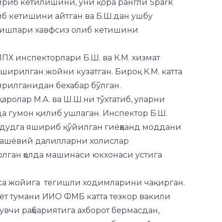
ППХ инспекторлари Б.Ш. ва К.М. хизмат
ширилган жойни кузатган. Бироқ К.М. катта
рилганидан бехабар бўлган.
аролар М.А. ва Ш.Ш.ни тўхтатиб, уларни
а гумон қилиб ушлаган. Инспектор Б.Ш.
ҳудудга яшириб қўйилган гиёҳванд моддани
, ашёвий далилларни холислар
олган ҳолда машинаси юкхонаси устига
иса жойига тегишли ходимларини чақирган.
аёт тумани ИИО ФМБ катта тезкор вакили
увчи раҳбариятига ахборот бермасдан,
н, гумонланувчиларга нисбатан қийноқ
олишдан бош тортганидан кейин унга