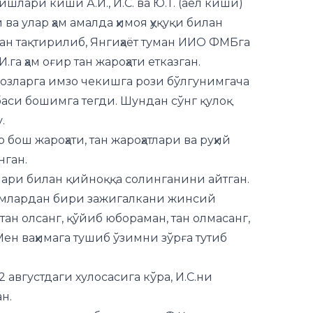
а ҳам оғир тан жароҳати етказган.
озларга имзо чекишга рози бўлгунимгача
баси бошимга тегди. Шундан сўнг қулоқ
.
 бош жароҳати, тан жароҳатлари ва руҳий
нган.
лари билан қийноққа солинганини айтган.
млардан бири зажигалкани жинсий
ан олсанг, қўйиб юбораман, тан олмасанг,
ен ваҳимага тушиб ўзимни зўрға тутиб
 августдаги хулосасига кўра, И.С.ни
ан.
қисман иқрорлик билдирган. Ф.Қ.
 қийноқ қўлламаганини, улар ўз
ати ёзиб беришганини айтган.