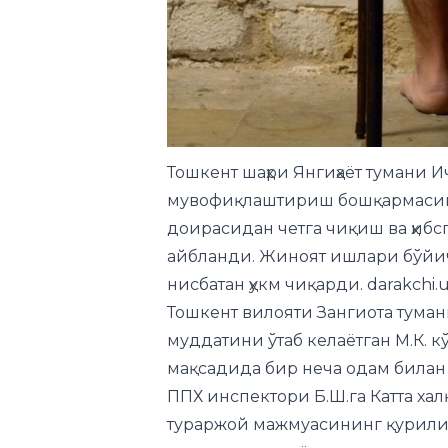
Тошкент шаҳри Янгиҳаёт тумани
мувофиқлаштириш бошқармасини
доирасидан четга чиқиш ва ҳиб
айбланди. Жиноят ишлари бўйич
нисбатан ҳукм чиқарди. darakchi.
Тошкент вилояти Зангиота тума
муддатини ўтаб келаётган М.К. 
мақсадида бир неча одам билан 
ППХ инспектори Б.Ш.га Катта хал
тураржой мажмуасининг қурили
миқдордаги гиёҳванд модда яши
машинасида борган шахслар оли
наркотик моддаларни унинг та