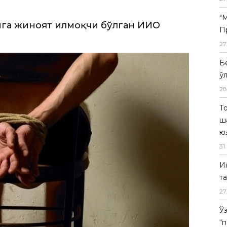
"
П
27
Б
ў
28
Т
ш
ю
31
.
И
т
27
Ў
“