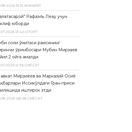
.
08
.
2026
15
:
31
,
ЖАМИЯТ
Галатасарой" Рафаэль Леау учун
аклиф юборди
.
07
.
2026
13
:
42
,
СПОРТ
биқ солиқ қўмитаси раисининг
иринчи ўринбосари Мубин Мирзаев
йил 2 ойга қамалди
.
07
.
2026
12
:
36
,
СИËСАТ
авкат Мирзиёев ва Марказий Осиё
аҳбарлари Иссиқкўлдаги Гран-приси
чилишида иштирок этди
.
08
.
2026
08
:
48
,
СИËСАТ