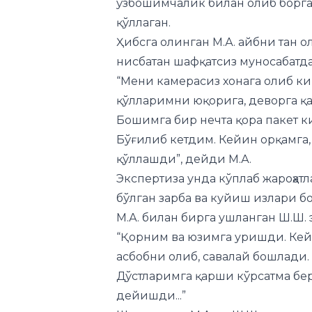
нисбатан шафқатсиз муносабатда
“Мени камерасиз хонага олиб к
қўлларимни юқорига, деворга қ
Бошимга бир нечта қора пакет к
Бўғилиб кетдим. Кейин орқамга
қўллашди”, дейди М.А.
Экспертиза унда кўплаб жароҳатл
бўлган зарба ва куйиш излари б
М.А. билан бирга ушланган Ш.Ш.
“Қорним ва юзимга уришди. Ке
асбобни олиб, савалай бошлади
Дўстларимга қарши кўрсатма бе
дейишди...”
Шунингдек, М.А. ва Ш.Ш.нинг тани
ҳам воқеа жойига етиб борган эди
таъминламасдан, қўлларига киш