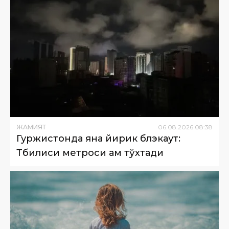
ЖАМИЯТ
06
.
08
.
2026
08
:
38
Гуржистонда яна йирик блэкаут:
Тбилиси метроси ҳам тўхтади