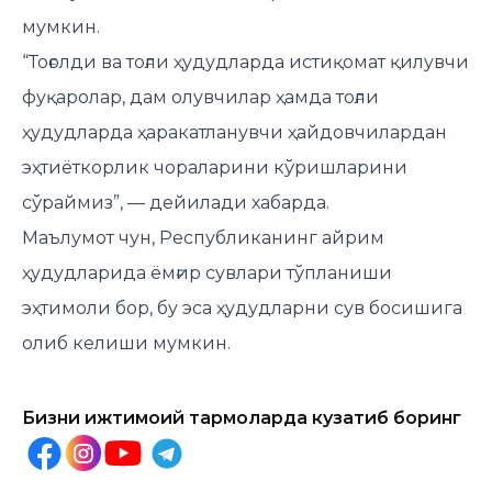
мумкин.
“Тоғолди ва тоғли ҳудудларда истиқомат қилувчи
фуқаролар, дам олувчилар ҳамда тоғли
ҳудудларда ҳаракатланувчи ҳайдовчилардан
эҳтиёткорлик чораларини кўришларини
сўраймиз”, — дейилади хабарда.
Маълумот чун, Республиканинг айрим
ҳудудларида ёмғир сувлари тўпланиши
эҳтимоли бор, бу эса ҳудудларни сув босишига
олиб келиши мумкин.
Бизни ижтимоий тармоқларда кузатиб боринг