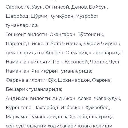
Сариосиё, Узун, Олтинсой, Денов, Бойсун,
Шеробод, Шўрчи, Қумқўрғон, Музробот
туманларида;
Тошкент вилояти: Оҳангарон, Бўстонлиқ,
Паркент, Пискент, Ўрта Чирчиқ, Юқори Чирчиқ
туманларида ва Ангрен, Олмалиқ шаҳарларида;
Наманган вилояти: Поп, Косонсой, Чортоқ, Чуст,
Наманган, Янгиқўрғон туманларида;
Фарғона вилояти: Сўх, Шоҳимардон, Фарғона,
Бешариқ туманларида;
Андижон вилояти: Андижон, Асака, Жалақудуқ,
Қўрғонтепа, Пахтаобод, Избоскан, Хўжаобод,
Марҳамат туманларида ва Хонобод шаҳрида
сел-сув тошқини ҳодисалари юзага келиши