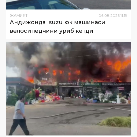
ЖАМИЯТ
06
.
08
.
2026
11
:
19
Андижонда Isuzu юк машинаси
велосипедчини уриб кетди