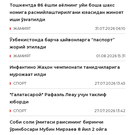
Тошкентда 86 ёшли аёлнинг уйи бошқа шахс
номига расмийлаштирилгани юзасидан жиноят
иши қўзғатилди
ЖАМИЯТ
31
.
07
.
2026
06
:
10
Ўзбекистонда барча ҳайвонларга “паспорт”
жорий этилади
ЖАМИЯТ
01
.
08
.
2026
15
:
31
Инфантино Жаҳон чемпионати танқидчиларига
мурожаат қилди
СПОРТ
27
.
07
.
2026
13
:
45
"Галатасарой" Рафаэль Леау учун таклиф
юборди
СПОРТ
27
.
07
.
2026
13
:
42
Собиқ солиқ қўмитаси раисининг биринчи
ўринбосари Мубин Мирзаев 8 йил 2 ойга