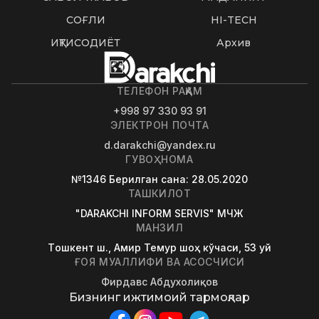
СОҒЛИҚ
HI-TECH
ИҚТИСОДИЁТ
Архив
ТЕЛЕФОН РАҚАМ
+998 97 330 93 91
ЭЛЕКТРОН ПОЧТА
d.darakchi@yandex.ru
ГУВОҲНОМА
№1346
Берилган сана
: 28.05.2020
ТАШКИЛОТ
"DARAKCHI INFORM SERVIS" МЧЖ
МАНЗИЛ
Tошкент ш., Амир Темур шоҳ кўчаси, 53 уй
ҒОЯ МУАЛЛИФИ ВА АСОСЧИСИ
Фирдавс Абдухолиқов
Бизнинг ижтимоий тармоқлар