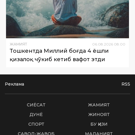
ЖАМИЯТ
06
.
08
.
2026
08
:
00
Тошкентда Миллий боғда 4 ёшли
қизалоқ чўкиб кетиб вафот этди
Реклама
RSS
СИËСАТ
ЖАМИЯТ
ДУНË
ЖИНОЯТ
СПОРТ
БУ ҚИЗИҚ
САВОЛ-ЖАВОБ
МАДАНИЯТ