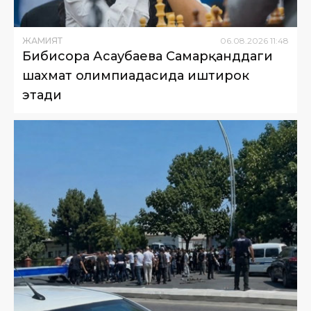
ЖАМИЯТ
06
.
08
.
2026
11
:
48
Бибисора Асаубаева Самарқанддаги
шахмат олимпиадасида иштирок
этади