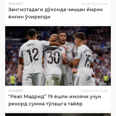
ЖАМИЯТ
06
.
08
.
2026
10
:
46
Зангиотадаги дўконда чиққан йирик
ёнғин ўчирилди
ЖАМИЯТ
06
.
08
.
2026
10
:
05
“Реал Мадрид” 19 ёшли ҳимоячи учун
рекорд сумма тўлашга тайёр