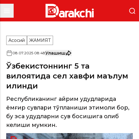
Асосий
ЖАМИЯТ
Улашиш
08
.
07
.
2025
08
:
48
Ўзбекистоннинг 5 та
вилоятида сел хавфи маълум
қилинди
Республиканинг айрим ҳудудларида
ёмғир сувлари тўпланиши эҳтимоли бор,
бу эса ҳудудларни сув босишига олиб
келиши мумкин.