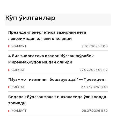
Кўп ўқилганлар
Президент энергетика вазирини нега
лавозимидан олгани очиқланди
ЖАМИЯТ
27
.
07
.
2026
11
:
00
4 йил энергетика вазири бўлган Жўрабек
Мирзамаҳмудов ишдан олинди
СИËСАТ
27
.
07
.
2026
09
:
07
"Муаммо тизимнинг бошқарувида!" — Президент
СИËСАТ
27
.
07
.
2026
10
:
49
Бедарак йўқолган эркак ишхонасида ўлик ҳолда
топилди
ЖАМИЯТ
28
.
07
.
2026
11
:
32