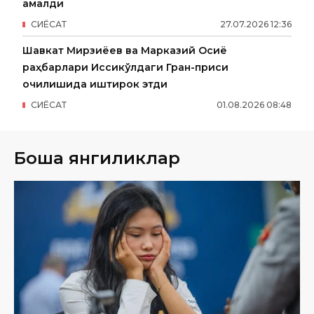
қамалди
СИËСАТ
27
.
07
.
2026
12
:
36
Шавкат Мирзиёев ва Марказий Осиё
раҳбарлари Иссиқкўлдаги Гран-приси
очилишида иштирок этди
СИËСАТ
01
.
08
.
2026
08
:
48
Бошқа янгиликлар