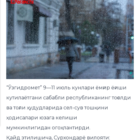
“Ўзгидромет” 9—11 июль кунлари ёмғир ёғиши
кутилаётгани сабабли республиканинг тоғолди
ва тоғли ҳудудларида сел-сув тошқини
ҳодисалари юзага келиши
мумкинлигидан огоҳлантирди.
Қайд этилишича, Сурхондарё вилояти: