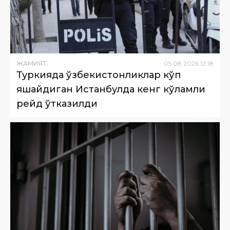
ЖАМИЯТ
05
.
08
.
2026
12
:
18
Туркияда ўзбекистонликлар кўп
яшайдиган Истанбулда кенг кўламли
рейд ўтказилди