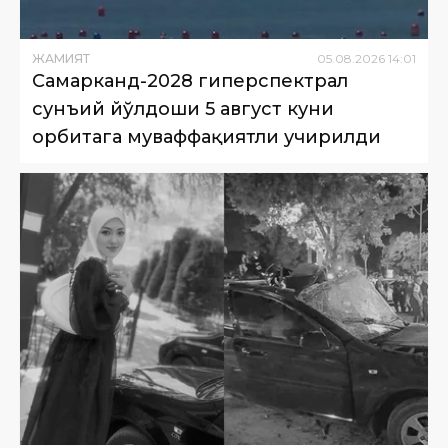
ЖАМИЯТ
05
.
08
.
2026
14
:
01
Самарканд-2028 гиперспектрал
сунъий йўлдоши 5 август куни
орбитага муваффақиятли учирилди