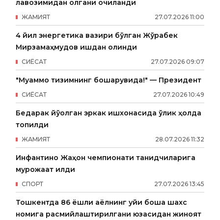
лавозимидан олгани очиқланди
ЖАМИЯТ
27
.
07
.
2026
11
:
00
4 йил энергетика вазири бўлган Жўрабек
Мирзамаҳмудов ишдан олинди
СИËСАТ
27
.
07
.
2026
09
:
07
"Муаммо тизимнинг бошқарувида!" — Президент
СИËСАТ
27
.
07
.
2026
10
:
49
Бедарак йўқолган эркак ишхонасида ўлик ҳолда
топилди
ЖАМИЯТ
28
.
07
.
2026
11
:
32
Инфантино Жаҳон чемпионати танқидчиларига
мурожаат қилди
СПОРТ
27
.
07
.
2026
13
:
45
Тошкентда 86 ёшли аёлнинг уйи бошқа шахс
номига расмийлаштирилгани юзасидан жиноят