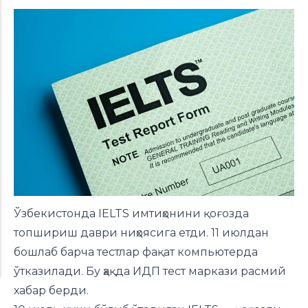
Ўзбекистонда IELTS имтиҳонини қоғозда
топшириш даври ниҳоясига етди. 11 июлдан
бошлаб барча тестлар фақат компьютерда
ўтказилади. Бу ҳақда ИДП тест маркази расмий
хабар берди.