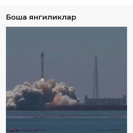
Бошқа янгиликлар