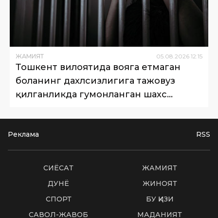
ЖАМИЯТ
05
.
08
.
2026
12
:
15
Тошкент вилоятида вояга етмаган
боланинг дахлсизлигига тажовуз
қилганликда гумонланган шахс
қамоққа олинди
Реклама
RSS
СИËСАТ
ЖАМИЯТ
ДУНË
ЖИНОЯТ
СПОРТ
БУ ҚИЗИҚ
САВОЛ-ЖАВОБ
МАДАНИЯТ