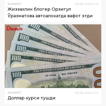
ЖАМИЯТ
05
.
08
.
2026
12
:
27
Жиззахлик блогер Орзигул
Ўразматова автоҳалокатда вафот этди
ЖАМИЯТ
05
.
08
.
2026
12
:
24
Доллар курси тушди