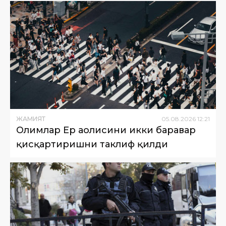
ЖАМИЯТ
05
.
08
.
2026
12
:
21
Олимлар Ер аҳолисини икки баравар
қисқартиришни таклиф қилди