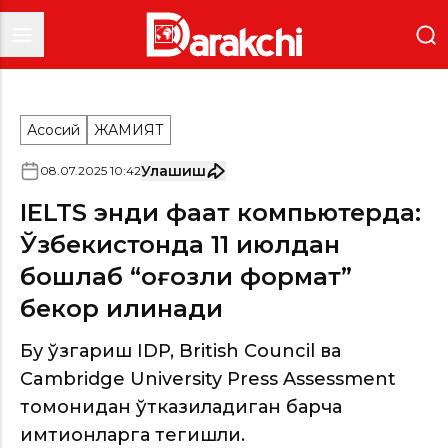
Асосий
ЖАМИЯТ
Улашиш
08
.
07
.
2025
10
:
42
IELTS энди фақат компьютерда:
Ўзбекистонда 11 июлдан
бошлаб “қоғозли формат”
бекор қилинади
Бу ўзгариш IDP, British Council ва
Cambridge University Press Assessment
томонидан ўтказиладиган барча
имтиҳонларга тегишли.