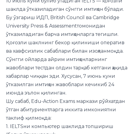
10 июль куни бўлиб ўтадиган IELTS — қоғозли
шаклда ўтказиладиган сўнгги имтиҳон бўлади.
Бу ўзгариш ИДП, British Council ва Cambridge
University Press & Assessmentтомонидан
ўтказиладиган барча имтиҳонларга тегишли.
Қоғозли шаклнинг бекор қилиниши оператив
ва хавфсизлик сабаблари билан изоҳланмоқда.
Сўнгги ойларда айрим имтиҳонларнинг
жавоблари тестдан олдин тарқаб кетгани ҳақида
хабарлар чиққан эди. Хусусан, 7 июнь куни
ўтказилган имтиҳон жавоблари кечикиб 24
июнда эълон қилинган.
Шу сабаб, Edu-Action Exams маркази рўйхатдан
ўтган абитуриентларга иккита имкониятни
таклиф қилмоқда:
1. IELTSни компьютер шаклида топшириш