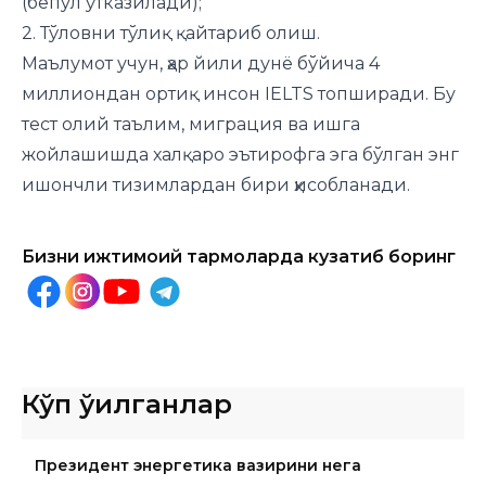
(бепул ўтказилади);
2. Тўловни тўлиқ қайтариб олиш.
Маълумот учун, ҳар йили дунё бўйича 4
миллиондан ортиқ инсон IELTS топширади. Бу
тест олий таълим, миграция ва ишга
жойлашишда халқаро эътирофга эга бўлган энг
ишончли тизимлардан бири ҳисобланади.
Бизни ижтимоий тармоқларда кузатиб боринг
Кўп ўқилганлар
Президент энергетика вазирини нега