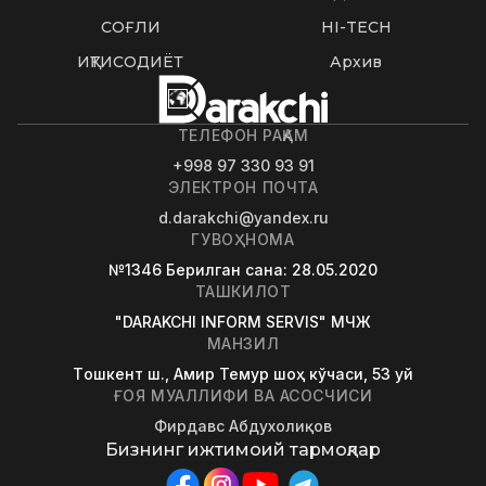
СОҒЛИҚ
HI-TECH
ИҚТИСОДИЁТ
Архив
ТЕЛЕФОН РАҚАМ
+998 97 330 93 91
ЭЛЕКТРОН ПОЧТА
d.darakchi@yandex.ru
ГУВОҲНОМА
№1346
Берилган сана
: 28.05.2020
ТАШКИЛОТ
"DARAKCHI INFORM SERVIS" МЧЖ
МАНЗИЛ
Tошкент ш., Амир Темур шоҳ кўчаси, 53 уй
ҒОЯ МУАЛЛИФИ ВА АСОСЧИСИ
Фирдавс Абдухолиқов
Бизнинг ижтимоий тармоқлар