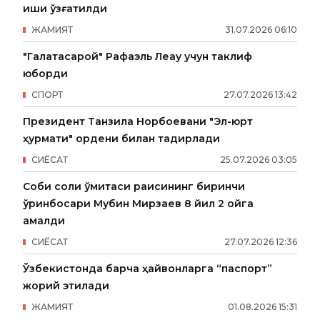
иши қўзғатилди
ЖАМИЯТ
31
.
07
.
2026
06
:
10
"Галатасарой" Рафаэль Леау учун таклиф
юборди
СПОРТ
27
.
07
.
2026
13
:
42
Президент Танзила Норбоевани "Эл-юрт
ҳурмати" ордени билан тақдирлади
СИËСАТ
25
.
07
.
2026
03
:
05
Собиқ солиқ қўмитаси раисининг биринчи
ўринбосари Мубин Мирзаев 8 йил 2 ойга
қамалди
СИËСАТ
27
.
07
.
2026
12
:
36
Ўзбекистонда барча ҳайвонларга “паспорт”
жорий этилади
ЖАМИЯТ
01
.
08
.
2026
15
:
31