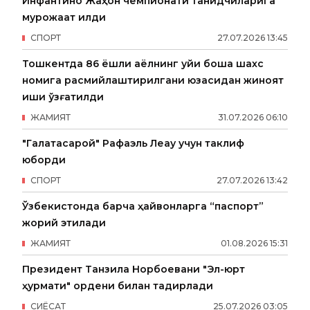
Инфантино Жаҳон чемпионати танқидчиларига
мурожаат қилди
СПОРТ
27
.
07
.
2026
13
:
45
Тошкентда 86 ёшли аёлнинг уйи бошқа шахс
номига расмийлаштирилгани юзасидан жиноят
иши қўзғатилди
ЖАМИЯТ
31
.
07
.
2026
06
:
10
"Галатасарой" Рафаэль Леау учун таклиф
юборди
СПОРТ
27
.
07
.
2026
13
:
42
Ўзбекистонда барча ҳайвонларга “паспорт”
жорий этилади
ЖАМИЯТ
01
.
08
.
2026
15
:
31
Президент Танзила Норбоевани "Эл-юрт
ҳурмати" ордени билан тақдирлади
СИËСАТ
25
.
07
.
2026
03
:
05