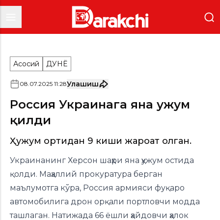
Асосий
ДУНË
Улашиш
08
.
07
.
2025
11
:
28
Россия Украинага яна ҳужум
қилди
Ҳужум ортидан 9 киши жароҳат олган.
Украинанинг Херсон шаҳри яна ҳужум остида
қолди. Маҳаллий прокуратура берган
маълумотга кўра, Россия армияси фуқаро
автомобилига дрон орқали портловчи модда
ташлаган. Натижада 66 ёшли ҳайдовчи ҳалок