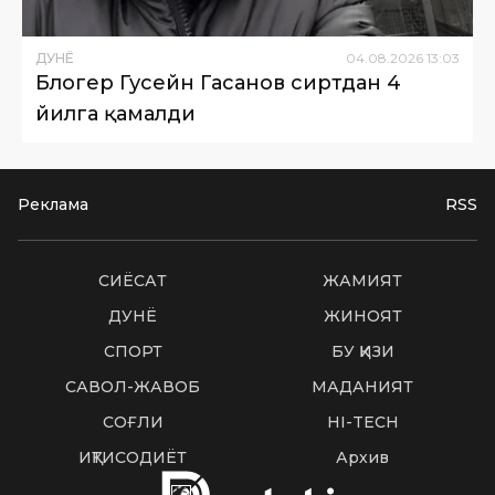
ДУНË
04
.
08
.
2026
13
:
03
Блогер Гусейн Гасанов сиртдан 4
йилга қамалди
Реклама
RSS
СИËСАТ
ЖАМИЯТ
ДУНË
ЖИНОЯТ
СПОРТ
БУ ҚИЗИҚ
САВОЛ-ЖАВОБ
МАДАНИЯТ
СОҒЛИҚ
HI-TECH
ИҚТИСОДИЁТ
Архив