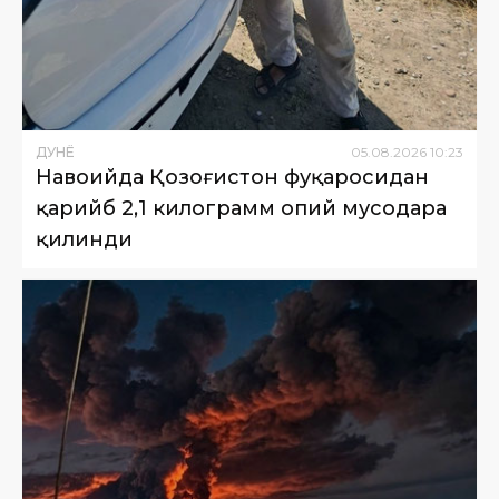
ДУНË
05
.
08
.
2026
10
:
23
Навоийда Қозоғистон фуқаросидан
қарийб 2,1 килограмм опий мусодара
қилинди