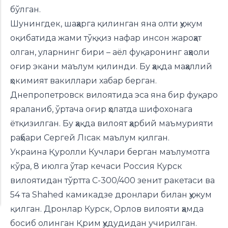
бўлган.
Шунингдек, шаҳарга қилинган яна олти ҳужум
оқибатида жами тўққиз нафар инсон жароҳат
олган, уларнинг бири – аёл фуқаронинг аҳволи
оғир экани маълум қилинди. Бу ҳақда маҳаллий
ҳокимият вакиллари хабар берган.
Днепропетровск вилоятида эса яна бир фуқаро
яраланиб, ўртача оғир ҳолатда шифохонага
ётқизилган. Бу ҳақда вилоят ҳарбий маъмурияти
раҳбари Сергей Лıсак маълум қилган.
Украина Қуролли Кучлари берган маълумотга
кўра, 8 июлга ўтар кечаси Россия Курск
вилоятидан тўртта С-300/400 зенит ракетаси ва
54 та Shahed камикадзе дронлари билан ҳужум
қилган. Дронлар Курск, Орлов вилояти ҳамда
босиб олинган Қрим ҳудудидан учирилган.