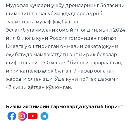
Мудофаа кучлари ушбу дронларнинг 34 тасини
шимолий ва жанубий ҳудудларда уриб
туширишга муваффақ бўлган.
Эслатиб ўтамиз, аниқ бир йил олдин, яъни 2024
йил 8 июль куни Россия томонидан пойтахт
Киевга уюштирилган оммавий ракета ҳужуми
оқибатида мамлакатдаги энг йирик болалар
шифохонаси – “Охматдет” биноси зарарланган,
икки катталар ҳалок бўлган, 7 нафар бола тан
жароҳати олган эди. Ўша куни пойтахтда жами
47 киши ҳаётдан кўз юмган.
Бизни ижтимоий тармоқларда кузатиб боринг