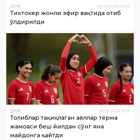
ДУНË
06
.
08
.
2026
04
:
22
Тиктокер жонли эфир вақтида отиб
ўлдирилди
ДУНË
06
.
08
.
2026
03
:
51
Толиблар тақиқлаган аёллар терма
жамоаси беш йилдан сўнг яна
майдонга қайтди