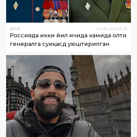
ДУНË
04
.
08
.
2026
13
:
05
Россияда икки йил ичида камида олти
генералга суиқасд уюштирилган