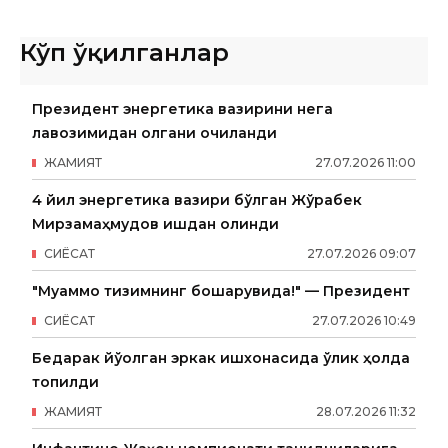
Кўп ўқилганлар
Президент энергетика вазирини нега
лавозимидан олгани очиқланди
ЖАМИЯТ
27
.
07
.
2026
11
:
00
4 йил энергетика вазири бўлган Жўрабек
Мирзамаҳмудов ишдан олинди
СИËСАТ
27
.
07
.
2026
09
:
07
"Муаммо тизимнинг бошқарувида!" — Президент
СИËСАТ
27
.
07
.
2026
10
:
49
Бедарак йўқолган эркак ишхонасида ўлик ҳолда
топилди
ЖАМИЯТ
28
.
07
.
2026
11
:
32