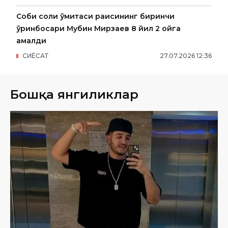
Собиқ солиқ қўмитаси раисининг биринчи
ўринбосари Мубин Мирзаев 8 йил 2 ойга
қамалди
СИËСАТ
27
.
07
.
2026
12
:
36
Бошқа янгиликлар