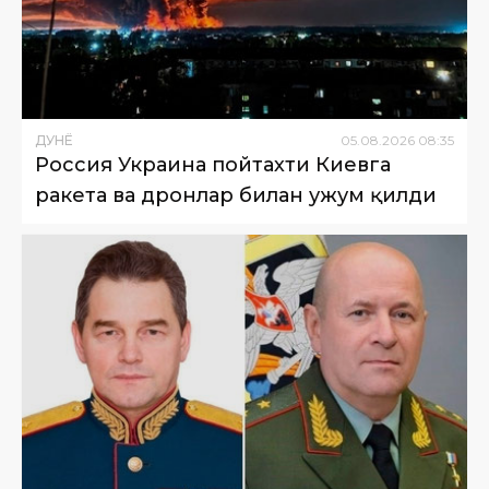
ДУНË
05
.
08
.
2026
08
:
35
Россия Украина пойтахти Киевга
ракета ва дронлар билан ҳужум қилди