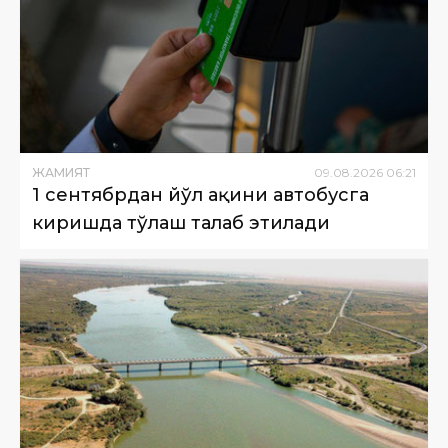
ЖАМИЯТ
09
.
08
.
2026
06
:
21
1 сентябрдан йўл ҳақини автобусга
киришда тўлаш талаб этилади