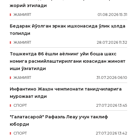
жорий этилади
ЖАМИЯТ
01
.
08
.
2026
15
:
31
Бедарак йўқолган эркак ишхонасида ўлик ҳолда
топилди
ЖАМИЯТ
28
.
07
.
2026
11
:
32
Тошкентда 86 ёшли аёлнинг уйи бошқа шахс
номига расмийлаштирилгани юзасидан жиноят
иши қўзғатилди
ЖАМИЯТ
31
.
07
.
2026
06
:
10
Инфантино Жаҳон чемпионати танқидчиларига
мурожаат қилди
СПОРТ
27
.
07
.
2026
13
:
45
"Галатасарой" Рафаэль Леау учун таклиф
юборди
СПОРТ
27
.
07
.
2026
13
:
42