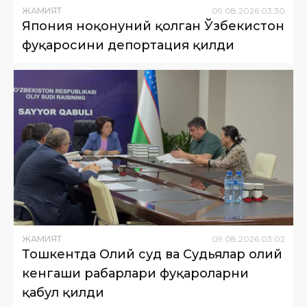
ЖАМИЯТ
09
.
08
.
2026
03
:
30
Япония ноқонуний қолган Ўзбекистон
фуқаросини депортация қилди
ЖАМИЯТ
09
.
08
.
2026
03
:
02
Тошкентда Олий суд ва Судьялар олий
кенгаши раҳбарлари фуқароларни
қабул қилди