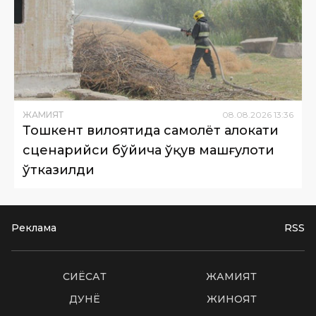
ЖАМИЯТ
08
.
08
.
2026
13
:
36
Тошкент вилоятида самолёт ҳалокати
сценарийси бўйича ўқув машғулоти
ўтказилди
Реклама
RSS
СИËСАТ
ЖАМИЯТ
ДУНË
ЖИНОЯТ