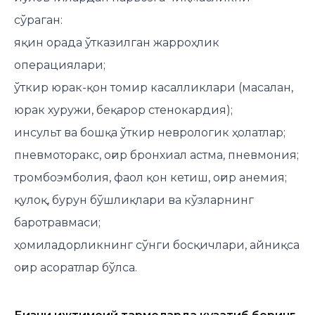
сўраган:
яқин орада ўтказилган жарроҳлик
операциялари;
ўткир юрак-қон томир касалликлари (масалан,
юрак хуружи, беқарор стенокардия);
инсульт ва бошқа ўткир неврологик ҳолатлар;
пневмоторакс, оғир бронхиал астма, пневмония;
тромбоэмболия, фаол қон кетиш, оғир анемия;
қулоқ, бурун бўшлиқлари ва кўзларнинг
баротравмаси;
ҳомиладорликнинг сўнги босқичлари, айниқса
оғир асоратлар бўлса.