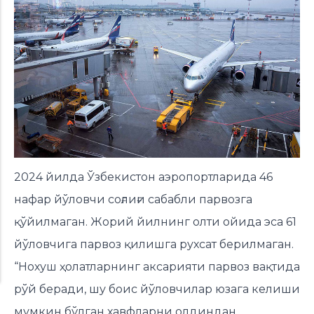
2024 йилда Ўзбекистон аэропортларида 46
нафар йўловчи соғлиғи сабабли парвозга
қўйилмаган. Жорий йилнинг олти ойида эса 61
йўловчига парвоз қилишга рухсат берилмаган.
“Нохуш ҳолатларнинг аксарияти парвоз вақтида
рўй беради, шу боис йўловчилар юзага келиши
мумкин бўлган хавфларни олдиндан