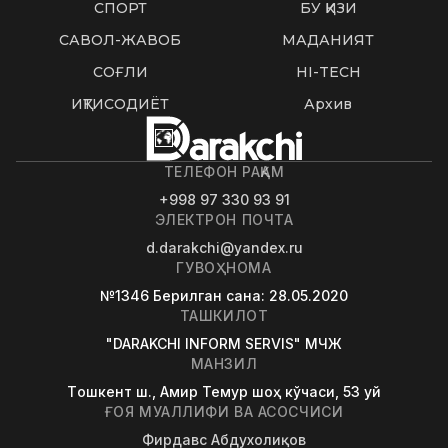
СПОРТ
БУ ҚИЗИҚ
САВОЛ-ЖАВОБ
МАДАНИЯТ
СОҒЛИҚ
HI-TECH
ИҚТИСОДИЁТ
Архив
ТЕЛЕФОН РАҚАМ
+998 97 330 93 91
ЭЛЕКТРОН ПОЧТА
d.darakchi@yandex.ru
ГУВОҲНОМА
№1346
Берилган сана
: 28.05.2020
ТАШКИЛОТ
"DARAKCHI INFORM SERVIS" МЧЖ
МАНЗИЛ
Tошкент ш., Амир Темур шоҳ кўчаси, 53 уй
ҒОЯ МУАЛЛИФИ ВА АСОСЧИСИ
Фирдавс Абдухолиқов