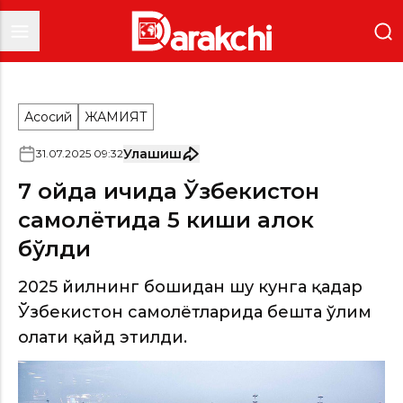
Асосий
ЖАМИЯТ
Улашиш
31
.
07
.
2025
09
:
32
7 ойда ичида Ўзбекистон
самолётида 5 киши ҳалок
бўлди
2025 йилнинг бошидан шу кунга қадар
Ўзбекистон самолётларида бешта ўлим
ҳолати қайд этилди.