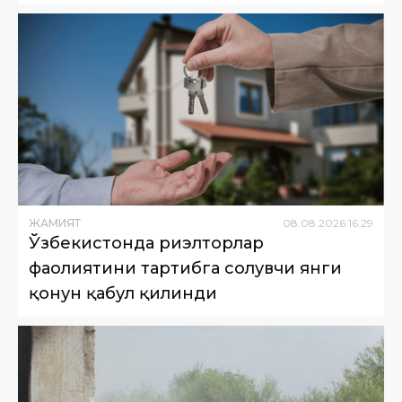
ЖАМИЯТ
08
.
08
.
2026
16
:
29
Ўзбекистонда риэлторлар
фаолиятини тартибга солувчи янги
қонун қабул қилинди