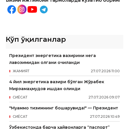
Бизни ижтимоий тармоқларда кузатиб боринг
Кўп ўқилганлар
Президент энергетика вазирини нега
лавозимидан олгани очиқланди
ЖАМИЯТ
27
.
07
.
2026
11
:
00
4 йил энергетика вазири бўлган Жўрабек
Мирзамаҳмудов ишдан олинди
СИËСАТ
27
.
07
.
2026
09
:
07
"Муаммо тизимнинг бошқарувида!" — Президент
СИËСАТ
27
.
07
.
2026
10
:
49
Ўзбекистонда барча ҳайвонларга “паспорт”