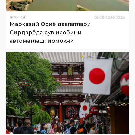
ЖАМИЯТ
09
.
08
.
2026
05
:
24
Марказий Осиё давлатлари
Сирдарёда сув ҳисобини
автоматлаштирмоқчи