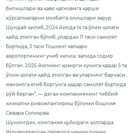
билишлари ва ҳаво қатновига қарши
кўрсатмаларни инобатга олишлари зарур.
Шундай қилиб, 2024 йилда 14 та ўлим ҳолати
қайд этилган бўлиб, улардан 11 таси самолёт
бортида, 3 таси Тошкент халқаро
аэропортининг учиб келиш залида содир
бўлган. 2025 йилнинг ҳозирги кунига қадар 5 та
ўлим ҳолати қайд этилган ва уларнинг барчаси
манзилга етиб боргунга қадар самолёт бортида
рўй берган”, — деган компаниянинг тиббий
хизматни ривожлантириш бўлими бошлиғи
Севара Солиҳова.
Шунингдек, компания қуйидаги ҳолларда
йўловчилардан парвозга чиқмасликни