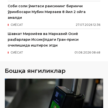
Собиқ солиқ қўмитаси раисининг биринчи
ўринбосари Мубин Мирзаев 8 йил 2 ойга
қамалди
СИËСАТ
27
.
07
.
2026
12
:
36
Шавкат Мирзиёев ва Марказий Осиё
раҳбарлари Иссиқкўлдаги Гран-приси
очилишида иштирок этди
СИËСАТ
01
.
08
.
2026
08
:
48
Бошқа янгиликлар