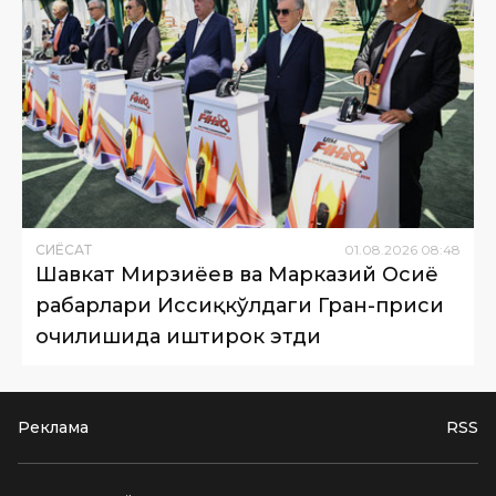
СИËСАТ
01
.
08
.
2026
08
:
48
Шавкат Мирзиёев ва Марказий Осиё
раҳбарлари Иссиқкўлдаги Гран-приси
очилишида иштирок этди
Реклама
RSS