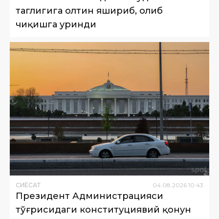
таглигига олтин яшириб, олиб
чиқишга уринди
СИËСАТ
04
.
08
.
2026
10
:
43
Президент Администрацияси
тўғрисидаги конституциявий қонун