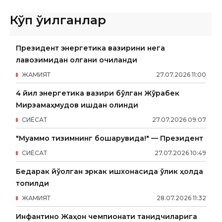
Кўп ўқилганлар
Президент энергетика вазирини нега
лавозимидан олгани очиқланди
ЖАМИЯТ
27
.
07
.
2026
11
:
00
4 йил энергетика вазири бўлган Жўрабек
Мирзамаҳмудов ишдан олинди
СИËСАТ
27
.
07
.
2026
09
:
07
"Муаммо тизимнинг бошқарувида!" — Президент
СИËСАТ
27
.
07
.
2026
10
:
49
Бедарак йўқолган эркак ишхонасида ўлик ҳолда
топилди
ЖАМИЯТ
28
.
07
.
2026
11
:
32
Инфантино Жаҳон чемпионати танқидчиларига