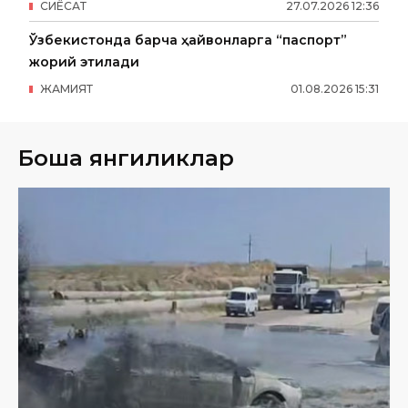
СИËСАТ
27
.
07
.
2026
12
:
36
Ўзбекистонда барча ҳайвонларга “паспорт”
жорий этилади
ЖАМИЯТ
01
.
08
.
2026
15
:
31
Бошқа янгиликлар