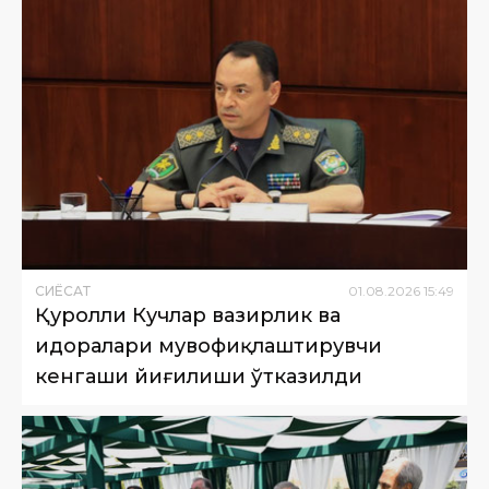
СИËСАТ
01
.
08
.
2026
15
:
49
Қуролли Кучлар вазирлик ва
идоралари мувофиқлаштирувчи
кенгаши йиғилиши ўтказилди