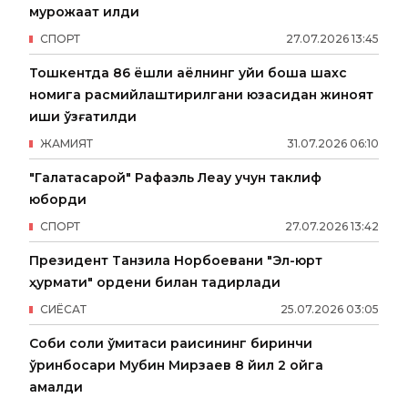
мурожаат қилди
СПОРТ
27
.
07
.
2026
13
:
45
Тошкентда 86 ёшли аёлнинг уйи бошқа шахс
номига расмийлаштирилгани юзасидан жиноят
иши қўзғатилди
ЖАМИЯТ
31
.
07
.
2026
06
:
10
"Галатасарой" Рафаэль Леау учун таклиф
юборди
СПОРТ
27
.
07
.
2026
13
:
42
Президент Танзила Норбоевани "Эл-юрт
ҳурмати" ордени билан тақдирлади
СИËСАТ
25
.
07
.
2026
03
:
05
Собиқ солиқ қўмитаси раисининг биринчи
ўринбосари Мубин Мирзаев 8 йил 2 ойга
қамалди