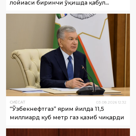
лойиҳаси биринчи ўқишда қабул
қилинди
СИËСАТ
03
.
08
.
2026
12
:
32
“Ўзбекнефтгаз” ярим йилда 11,5
миллиард куб метр газ қазиб чиқарди