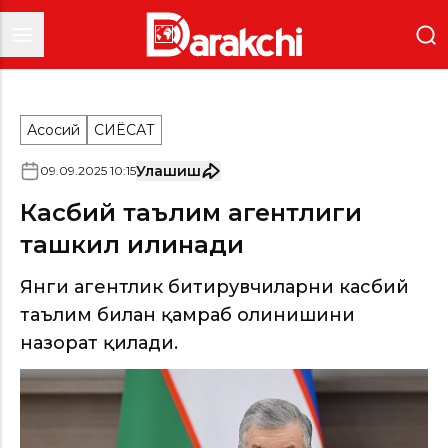
Асосий
СИËСАТ
Улашиш
09
.
09
.
2025
10
:
15
Касбий таълим агентлиги
ташкил қилинади
Янги агентлик битирувчиларни касбий
таълим билан қамраб олинишини
назорат қилади.