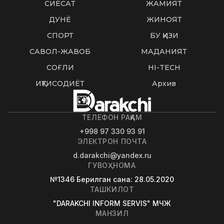
СИËСАТ
ЖАМИЯТ
ДУНË
ЖИНОЯТ
СПОРТ
БУ ҚИЗИҚ
САВОЛ-ЖАВОБ
МАДАНИЯТ
СОҒЛИҚ
HI-TECH
ИҚТИСОДИЁТ
Архив
ТЕЛЕФОН РАҚАМ
+998 97 330 93 91
ЭЛЕКТРОН ПОЧТА
d.darakchi@yandex.ru
ГУВОҲНОМА
№1346
Берилган сана
: 28.05.2020
ТАШКИЛОТ
"DARAKCHI INFORM SERVIS" МЧЖ
МАНЗИЛ