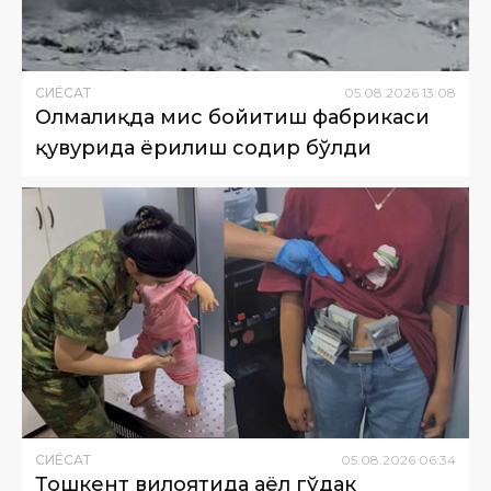
СИËСАТ
05
.
08
.
2026
13
:
08
Олмалиқда мис бойитиш фабрикаси
қувурида ёрилиш содир бўлди
СИËСАТ
05
.
08
.
2026
06
:
34
Тошкент вилоятида аёл гўдак