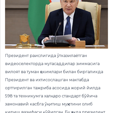
Президент раислигида ўтказилаётган
видеоселекторда мутасаддилар зиммасига
вилоят ва туман ҳокимлари билан биргаликда
Президент ва ихтисослашган мактабда
орттирилган тажриба асосида жорий йилда
598 та техникумга халқаро стандарт бўйича
замонавий касбга ўқитиш муҳитини олиб
кириш вазифаси қўйилган. Бу ҳақда президент