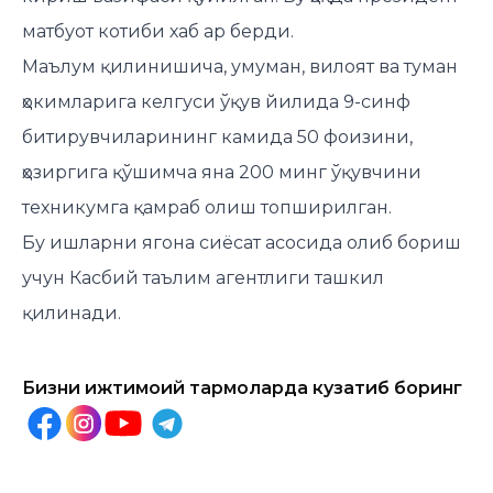
матбуот котиби хаб ар берди.
Маълум қилинишича, умуман, вилоят ва туман
ҳокимларига келгуси ўқув йилида 9-синф
битирувчиларининг камида 50 фоизини,
ҳозиргига қўшимча яна 200 минг ўқувчини
техникумга қамраб олиш топширилган.
Бу ишларни ягона сиёсат асосида олиб бориш
учун Касбий таълим агентлиги ташкил
қилинади.
Бизни ижтимоий тармоқларда кузатиб боринг