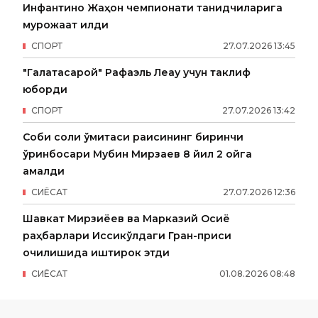
Инфантино Жаҳон чемпионати танқидчиларига
мурожаат қилди
СПОРТ
27
.
07
.
2026
13
:
45
"Галатасарой" Рафаэль Леау учун таклиф
юборди
СПОРТ
27
.
07
.
2026
13
:
42
Собиқ солиқ қўмитаси раисининг биринчи
ўринбосари Мубин Мирзаев 8 йил 2 ойга
қамалди
СИËСАТ
27
.
07
.
2026
12
:
36
Шавкат Мирзиёев ва Марказий Осиё
раҳбарлари Иссиқкўлдаги Гран-приси
очилишида иштирок этди
СИËСАТ
01
.
08
.
2026
08
:
48