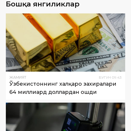
Бошқа янгиликлар
ЖАМИЯТ
БУГУН
09
:
43
Ўзбекистоннинг халқаро захиралари
64 миллиард доллардан ошди