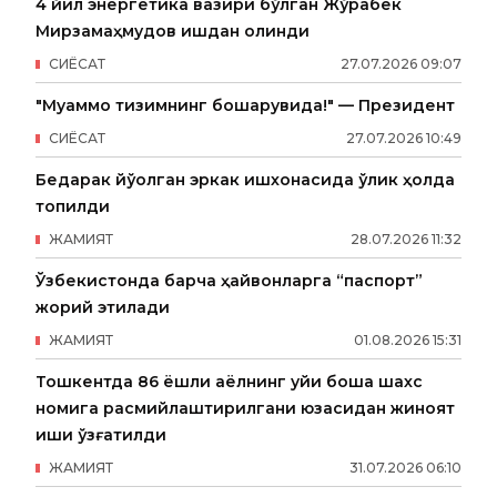
4 йил энергетика вазири бўлган Жўрабек
Мирзамаҳмудов ишдан олинди
СИËСАТ
27
.
07
.
2026
09
:
07
"Муаммо тизимнинг бошқарувида!" — Президент
СИËСАТ
27
.
07
.
2026
10
:
49
Бедарак йўқолган эркак ишхонасида ўлик ҳолда
топилди
ЖАМИЯТ
28
.
07
.
2026
11
:
32
Ўзбекистонда барча ҳайвонларга “паспорт”
жорий этилади
ЖАМИЯТ
01
.
08
.
2026
15
:
31
Тошкентда 86 ёшли аёлнинг уйи бошқа шахс
номига расмийлаштирилгани юзасидан жиноят
иши қўзғатилди
ЖАМИЯТ
31
.
07
.
2026
06
:
10