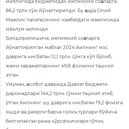
йиллигида бюджетидан ижтимоий соҳаларга
86,2 трлн сўм йўналтирилди. Бу ҳақда Олий
Мажлис палатасининг навбатдаги мажлисида
маълум қилинди.
Билдирилишича, ижтимоий соҳаларга
йўналтирилган маблағ 2024 йилнинг мос
даврига нисбатан 12,1 трлн сўмга кўп бўлиб,
жами харажатларнинг 49,8 фоизини ташкил
этган.
Умуман, ҳисобот даврида Давлат бюджети
даромадлари 144,2 трлн сўмни ташкил этиб,
ўтган йилнинг шу даврига нисбатан 19,2 фоизга
ошди ва деярли барча солиқ турлари бўйича
белгиланган режа кўрсаткичлари тўлиқ