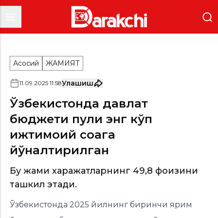
Асосий
ЖАМИЯТ
Улашиш
11
.
09
.
2025
11
:
58
Ўзбекистонда давлат
бюджети пули энг кўп
ижтимоий соҳага
йўналтирилган
Бу жами харажатларнинг 49,8 фоизини
ташкил этади.
Ўзбекистонда 2025 йилнинг биринчи ярим