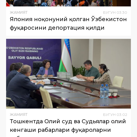
ЖАМИЯТ
БУГУН
03
:
30
Япония ноқонуний қолган Ўзбекистон
фуқаросини депортация қилди
ЖАМИЯТ
БУГУН
03
:
02
Тошкентда Олий суд ва Судьялар олий
кенгаши раҳбарлари фуқароларни