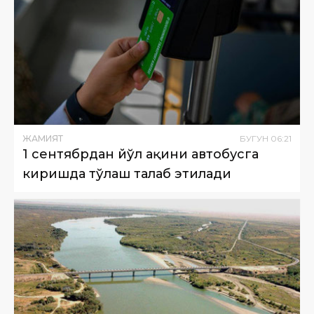
ЖАМИЯТ
БУГУН
06
:
21
1 сентябрдан йўл ҳақини автобусга
киришда тўлаш талаб этилади