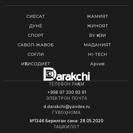
СИËСАТ
ЖАМИЯТ
ДУНË
ЖИНОЯТ
СПОРТ
БУ ҚИЗИҚ
САВОЛ-ЖАВОБ
МАДАНИЯТ
СОҒЛИҚ
HI-TECH
ИҚТИСОДИЁТ
Архив
ТЕЛЕФОН РАҚАМ
+998 97 330 93 91
ЭЛЕКТРОН ПОЧТА
d.darakchi@yandex.ru
ГУВОҲНОМА
№1346
Берилган сана
: 28.05.2020
ТАШКИЛОТ