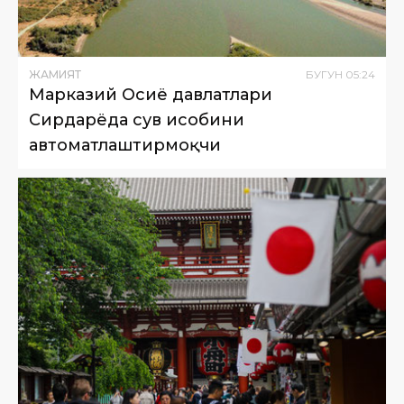
ЖАМИЯТ
БУГУН
05
:
24
Марказий Осиё давлатлари
Сирдарёда сув ҳисобини
автоматлаштирмоқчи