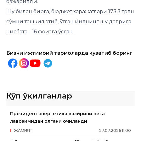
бажарилди.
Шу билан бирга, бюджет харажатлари 173,3 трлн
сўмни ташкил этиб, ўтган йилнинг шу даврига
нисбатан 16 фоизга ўсган.
Бизни ижтимоий тармоқларда кузатиб боринг
Кўп ўқилганлар
Президент энергетика вазирини нега
лавозимидан олгани очиқланди
ЖАМИЯТ
27
.
07
.
2026
11
:
00