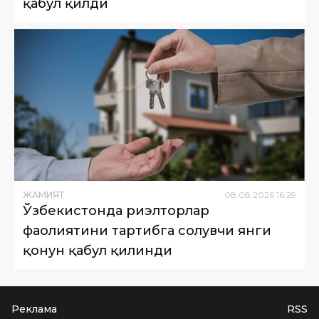
қабул қилди
ЖАМИЯТ
08
.
08
.
2026
16
:
29
Ўзбекистонда риэлторлар
фаолиятини тартибга солувчи янги
қонун қабул қилинди
Реклама
RSS