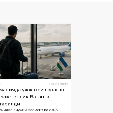
НË
БУГУН
08
:
12
манияда ҳужжатсиз қолган
екистонлик Ватанга
тарилди
анияда қонуний мақомсиз ва оғир