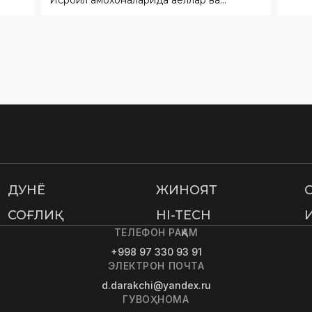
болаларни ҳам ўз ичига олган тахминан
9,5 минг нафар фаластинлик маҳбус
сақланмоқда.
ДУНË
ЖИНОЯТ
СОҒЛИҚ
HI-TECH
ТЕЛЕФОН РАҚАМ
+998 97 330 93 91
ЭЛЕКТРОН ПОЧТА
d.darakchi@yandex.ru
ГУВОҲНОМА