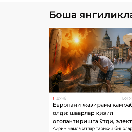
Бошқа янгиликл
ДУНË
БУГУ
Европани жазирама қамра
олди: шаҳарлар қизил
огоҳлантиришга ўтди, элек
Айрим мамлакатлар тарихий бинола
тежалмоқда