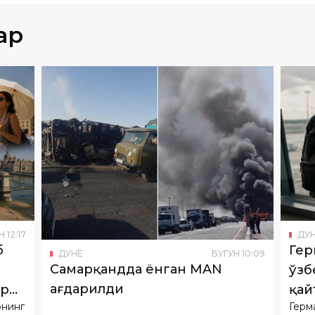
ар
Н
12
:
17
ДУ
б
Гер
ДУНË
БУГУН
10
:
09
Самарқандда ёнган MAN
ўзб
ағдарилди
тр
қай
рнинг
Герм