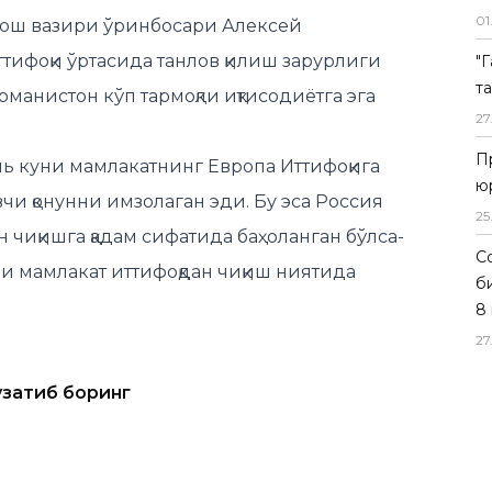
01
 Бош вазири ўринбосари Алексей
тифоқи ўртасида танлов қилиш зарурлиги
"
т
рманистон кўп тармоқли иқтисодиётга эга
27
П
ь куни мамлакатнинг Европа Иттифоқига
ю
и қонунни имзолаган эди. Бу эса Россия
25
чиқишга қадам сифатида баҳоланган бўлса-
Со
ри мамлакат иттифоқдан чиқиш ниятида
б
8 
27
узатиб боринг