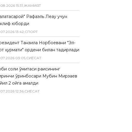
.
08
.
2026
15
:
31
,
ЖАМИЯТ
Галатасарой" Рафаэль Леау учун
аклиф юборди
.
07
.
2026
13
:
42
,
СПОРТ
резидент Танзила Норбоевани "Эл-
рт ҳурмати" ордени билан тақдирлади
.
07
.
2026
03
:
05
,
СИËСАТ
биқ солиқ қўмитаси раисининг
иринчи ўринбосари Мубин Мирзаев
йил 2 ойга қамалди
.
07
.
2026
12
:
36
,
СИËСАТ