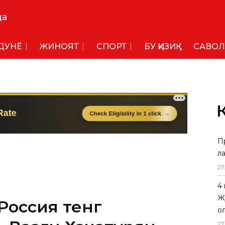
да
ДУНË
ЖИНОЯТ
СПОРТ
БУ ҚИЗИҚ
САВОЛ
П
л
27
4
Ж
Россия тенг
о
27