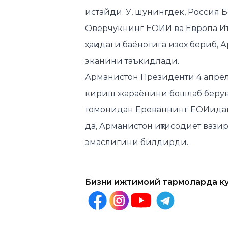
истайди. У, шунингдек, Россия
Оверчукнинг ЕОИИ ва Европа Ит
ҳақидаги баёнотига изоҳ бериб, А
эканини таъкидлади.
Арманистон Президенти 4 апрел
кириш жараёнини бошлаб берувч
томонидан Ереваннинг ЕОИидан 
да, Арманистон иқтисодиёт вази
эмаслигини билдирди.
Бизни ижтимоий тармоқларда к