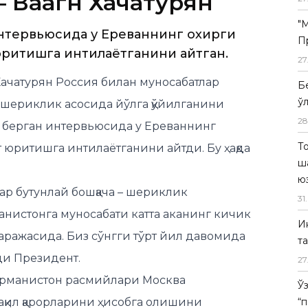
 Ваагн Хачатурян
"
интервьюсида у Ереваннинг охирги
П
юритишга интилаётганини айтган.
27
ачатурян Россия билан муносабатлар
Б
ў
и шериклик асосида йўлга қўйилганини
28
а берган интервьюсида у Ереваннинг
Т
т юритишга интилаётганини айтди. Бу ҳақда
ш
ю
ар бутунлай бошқача – шериклик
31
.
нистонга муносабати катта аканинг кичик
И
аражасида. Биз сўнгги тўрт йил давомида
т
ди Президент.
27
 Арманистон расмийлари Москва
Ў
ақил қарорларини ҳисобга олишини
“