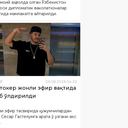
моий аҳволда қолган Ўзбекистон
роси дипломатик ваколатхоналар
гида мамлакатга қайтарилди.
НË
06
.
08
.
2026
04
:
22
токер жонли эфир вақтида
б ўлдирилди
и эфир тасвирида ҳужумчилардан
Сесар Гастелумга қарата ўқ узгани акс
.