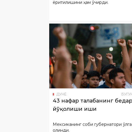
ёритилишини ҳам ўчирди.
ДУНË
БУГУ
43 нафар талабанинг беда
йўқолиши иши
Мексиканинг собиқ губернатори қўлга
олинди.