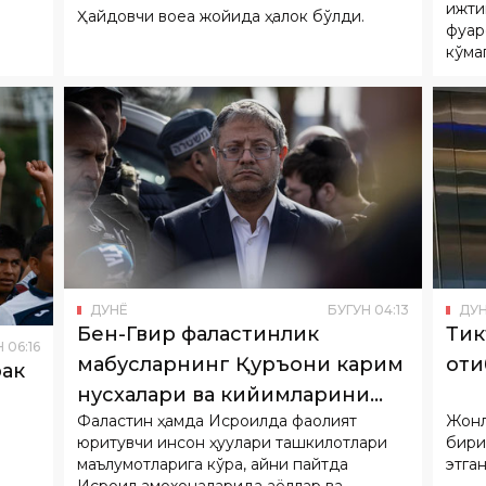
ижти
Ҳайдовчи воқеа жойида ҳалок бўлди.
фуқа
кўма
ДУНË
БУГУН
04
:
13
ДУ
Бен-Гвир фаластинлик
Тик
Н
06
:
16
маҳбусларнинг Қуръони карим
оти
рак
нусхалари ва кийимларини
Фаластин ҳамда Исроилда фаолият
Жонл
мусодара қилишни буюрди
юритувчи инсон ҳуқуқлари ташкилотлари
бири 
маълумотларига кўра, айни пайтда
этган
Исроил қамоқхоналарида аёллар ва