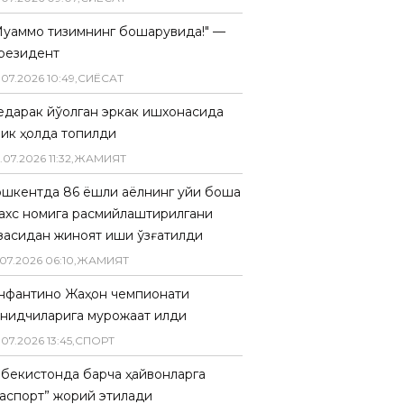
Муаммо тизимнинг бошқарувида!" —
резидент
.
07
.
2026
10
:
49
,
СИËСАТ
едарак йўқолган эркак ишхонасида
лик ҳолда топилди
.
07
.
2026
11
:
32
,
ЖАМИЯТ
ошкентда 86 ёшли аёлнинг уйи бошқа
ахс номига расмийлаштирилгани
засидан жиноят иши қўзғатилди
07
.
2026
06
:
10
,
ЖАМИЯТ
нфантино Жаҳон чемпионати
анқидчиларига мурожаат қилди
.
07
.
2026
13
:
45
,
СПОРТ
збекистонда барча ҳайвонларга
паспорт” жорий этилади