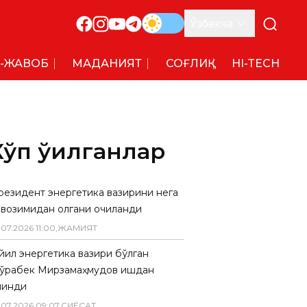
Ўзбекча
-ЖАВОБ
МАДАНИЯТ
СОҒЛИҚ
HI-TECH
Кўп ўқилганлар
резидент энергетика вазирини нега
авозимидан олгани очиқланди
.
07
.
2026
11
:
00
,
ЖАМИЯТ
 йил энергетика вазири бўлган
ўрабек Мирзамаҳмудов ишдан
линди
.
07
.
2026
09
:
07
,
СИËСАТ