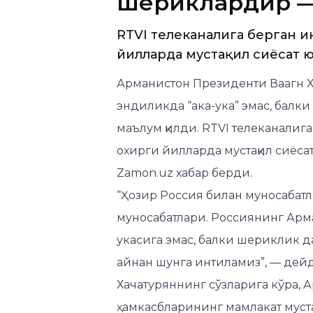
шериклардир —
RTVI телеканалига берган 
йилларда мустақил сиёсат 
Арманистон Президенти Ваагн Х
эндиликда “ака-ука” эмас, балк
маълум қилди. RTVI телеканалиг
охирги йилларда мустақил сиёса
Zamon.uz
хабар берди.
“Ҳозир Россия билан муносабатл
муносабатлари. Россиянинг Арма
укасига эмас, балки шериклик д
айнан шунга интиламиз”, — дей
Хачатуряннинг сўзларига кўра,
ҳамкасбларининг мамлакат муст