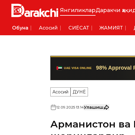
Янгиликлар
Даракчи ҳақи
Обуна
Асосий
СИËСАТ
ЖАМИЯТ
Асосий
ДУНË
Улашиш
12
.
09
.
2025
13
:
14
Арманистон ва 