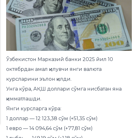
Ўзбекистон Марказий банки 2025 йил 10
октябрдан амал қилувчи янги валюта
курсларини эълон қилди.
Унга кўра, АҚШ доллари сўмга нисбатан яна
қимматлашди.
Янги курсларга кўра:
1 доллар — 12 123,38 сўм (+51,35 сўм)
1 евро — 14 094,64 сўм (+77,81 сўм)