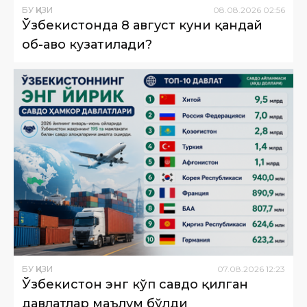
БУ ҚИЗИҚ
08
.
08
.
2026
02
:
56
Ўзбекистонда 8 август куни қандай
об-ҳаво кузатилади?
БУ ҚИЗИҚ
07
.
08
.
2026
12
:
23
Ўзбекистон энг кўп савдо қилган
давлатлар маълум бўлди