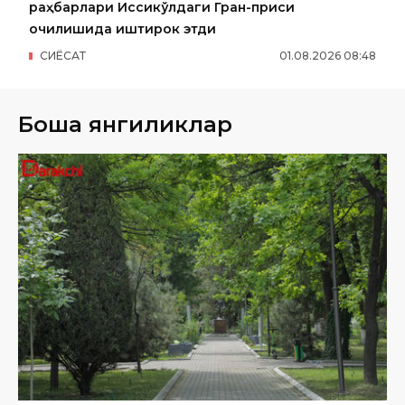
раҳбарлари Иссиқкўлдаги Гран-приси
очилишида иштирок этди
СИËСАТ
01
.
08
.
2026
08
:
48
Бошқа янгиликлар