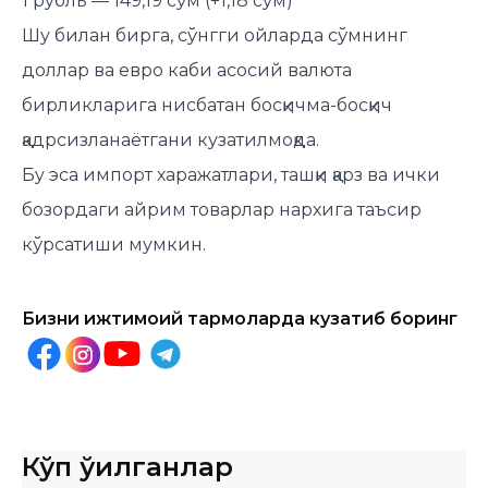
1 рубль — 149,19 сўм (+1,18 сўм)
Шу билан бирга, сўнгги ойларда сўмнинг
доллар ва евро каби асосий валюта
бирликларига нисбатан босқичма-босқич
қадрсизланаётгани кузатилмоқда.
Бу эса импорт харажатлари, ташқи қарз ва ички
бозордаги айрим товарлар нархига таъсир
кўрсатиши мумкин.
Бизни ижтимоий тармоқларда кузатиб боринг
Кўп ўқилганлар