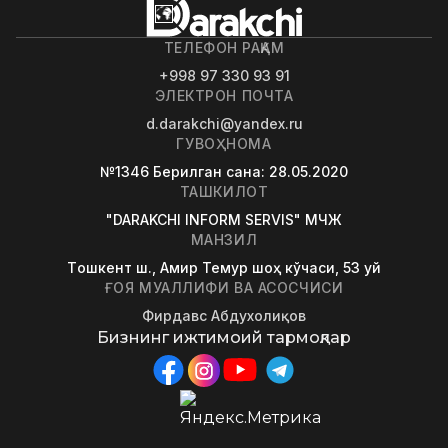
ТЕЛЕФОН РАҚАМ
+998 97 330 93 91
ЭЛЕКТРОН ПОЧТА
d.darakchi@yandex.ru
ГУВОҲНОМА
№1346
Берилган сана
: 28.05.2020
ТАШКИЛОТ
"DARAKCHI INFORM SERVIS" МЧЖ
МАНЗИЛ
Tошкент ш., Амир Темур шоҳ кўчаси, 53 уй
ҒОЯ МУАЛЛИФИ ВА АСОСЧИСИ
Фирдавс Абдухолиқов
Бизнинг ижтимоий тармоқлар