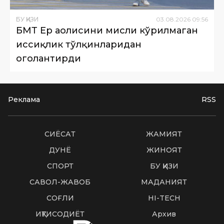
БУ ҚИЗИҚ
03
.
08
.
2026
09
:
56
БМТ Ер аҳолисини мисли кўрилмаган
иссиқлик тўлқинларидан
огоҳлантирди
Реклама
RSS
СИËСАТ
ЖАМИЯТ
ДУНË
ЖИНОЯТ
СПОРТ
БУ ҚИЗИҚ
САВОЛ-ЖАВОБ
МАДАНИЯТ
СОҒЛИҚ
HI-TECH
ИҚТИСОДИЁТ
Архив