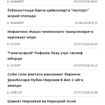
ЖАМИЯТ
31
.
07
.
2026
06
:
10
Ўзбекистонда барча ҳайвонларга “паспорт”
жорий этилади
ЖАМИЯТ
01
.
08
.
2026
15
:
31
Инфантино Жаҳон чемпионати танқидчиларига
мурожаат қилди
СПОРТ
27
.
07
.
2026
13
:
45
"Галатасарой" Рафаэль Леау учун таклиф
юборди
СПОРТ
27
.
07
.
2026
13
:
42
Собиқ солиқ қўмитаси раисининг биринчи
ўринбосари Мубин Мирзаев 8 йил 2 ойга
қамалди
СИËСАТ
27
.
07
.
2026
12
:
36
Шавкат Мирзиёев ва Марказий Осиё