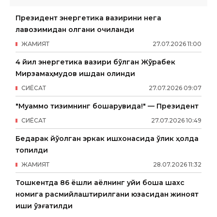
Президент энергетика вазирини нега
лавозимидан олгани очиқланди
ЖАМИЯТ
27
.
07
.
2026
11
:
00
4 йил энергетика вазири бўлган Жўрабек
Мирзамаҳмудов ишдан олинди
СИËСАТ
27
.
07
.
2026
09
:
07
"Муаммо тизимнинг бошқарувида!" — Президент
СИËСАТ
27
.
07
.
2026
10
:
49
Бедарак йўқолган эркак ишхонасида ўлик ҳолда
топилди
ЖАМИЯТ
28
.
07
.
2026
11
:
32
Тошкентда 86 ёшли аёлнинг уйи бошқа шахс
номига расмийлаштирилгани юзасидан жиноят
иши қўзғатилди