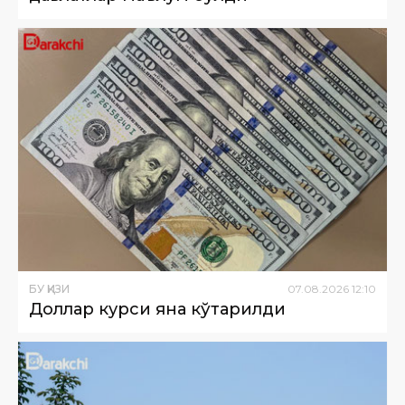
БУ ҚИЗИҚ
07
.
08
.
2026
12
:
10
Доллар курси яна кўтарилди