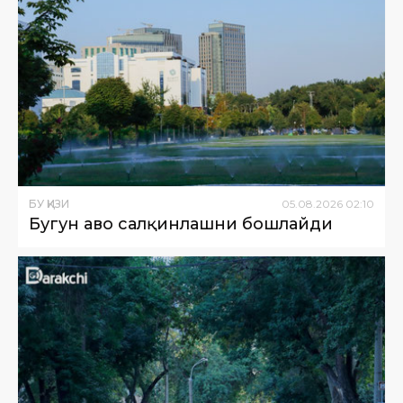
БУ ҚИЗИҚ
05
.
08
.
2026
02
:
10
Бугун ҳаво салқинлашни бошлайди