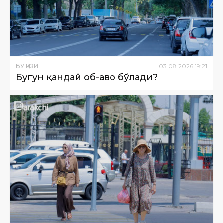
БУ ҚИЗИҚ
03
.
08
.
2026
19
:
21
Бугун қандай об-ҳаво бўлади?