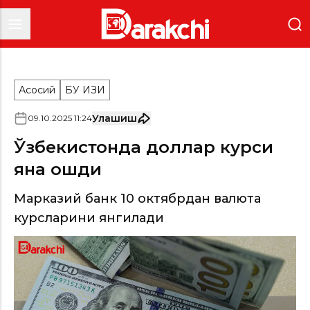
Асосий
БУ ҚИЗИҚ
Улашиш
09
.
10
.
2025
11
:
24
Ўзбекистонда доллар курси
яна ошди
Марказий банк 10 октябрдан валюта
курсларини янгилади