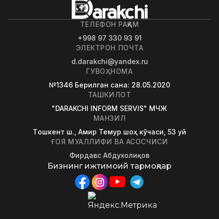
ТЕЛЕФОН РАҚАМ
+998 97 330 93 91
ЭЛЕКТРОН ПОЧТА
d.darakchi@yandex.ru
ГУВОҲНОМА
№1346
Берилган сана
: 28.05.2020
ТАШКИЛОТ
"DARAKCHI INFORM SERVIS" МЧЖ
МАНЗИЛ
Tошкент ш., Амир Темур шоҳ кўчаси, 53 уй
ҒОЯ МУАЛЛИФИ ВА АСОСЧИСИ
Фирдавс Абдухолиқов
Бизнинг ижтимоий тармоқлар