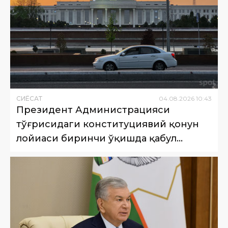
СИËСАТ
04
.
08
.
2026
10
:
43
Президент Администрацияси
тўғрисидаги конституциявий қонун
лойиҳаси биринчи ўқишда қабул
қилинди