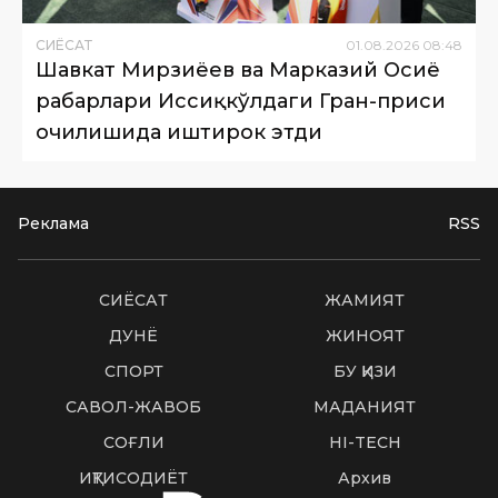
СИËСАТ
01
.
08
.
2026
08
:
48
Шавкат Мирзиёев ва Марказий Осиё
раҳбарлари Иссиқкўлдаги Гран-приси
очилишида иштирок этди
Реклама
RSS
СИËСАТ
ЖАМИЯТ
ДУНË
ЖИНОЯТ
СПОРТ
БУ ҚИЗИҚ
САВОЛ-ЖАВОБ
МАДАНИЯТ
СОҒЛИҚ
HI-TECH
ИҚТИСОДИЁТ
Архив