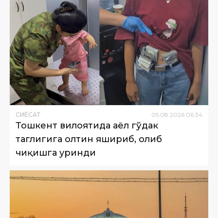
СИËСАТ
05
.
08
.
2026
06
:
34
Тошкент вилоятида аёл гўдак
таглигига олтин яшириб, олиб
чиқишга уринди