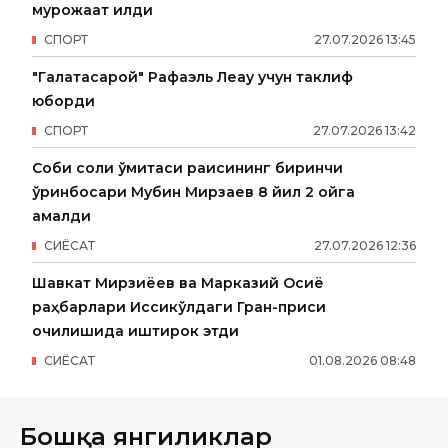
мурожаат қилди
СПОРТ
27
.
07
.
2026
13
:
45
"Галатасарой" Рафаэль Леау учун таклиф
юборди
СПОРТ
27
.
07
.
2026
13
:
42
Собиқ солиқ қўмитаси раисининг биринчи
ўринбосари Мубин Мирзаев 8 йил 2 ойга
қамалди
СИËСАТ
27
.
07
.
2026
12
:
36
Шавкат Мирзиёев ва Марказий Осиё
раҳбарлари Иссиқкўлдаги Гран-приси
очилишида иштирок этди
СИËСАТ
01
.
08
.
2026
08
:
48
Бошқа янгиликлар