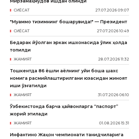
Мирзамаҳмудов ишдан олинди
СИËСАТ
27
.
07
.
2026
09
:
07
"Муаммо тизимнинг бошқарувида!" — Президент
СИËСАТ
27
.
07
.
2026
10
:
49
Бедарак йўқолган эркак ишхонасида ўлик ҳолда
топилди
ЖАМИЯТ
28
.
07
.
2026
11
:
32
Тошкентда 86 ёшли аёлнинг уйи бошқа шахс
номига расмийлаштирилгани юзасидан жиноят
иши қўзғатилди
ЖАМИЯТ
31
.
07
.
2026
06
:
10
Ўзбекистонда барча ҳайвонларга “паспорт”
жорий этилади
ЖАМИЯТ
01
.
08
.
2026
15
:
31
Инфантино Жаҳон чемпионати танқидчиларига