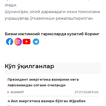
этади.
Шунингдек, олий даражадаги икки томонлама
учрашувлар ўтказилиши режалаштирилган.
Бизни ижтимоий тармоқларда кузатиб боринг
Кўп ўқилганлар
Президент энергетика вазирини нега
лавозимидан олгани очиқланди
ЖАМИЯТ
27
.
07
.
2026
11
:
00
4 йил энергетика вазири бўлган Жўрабек