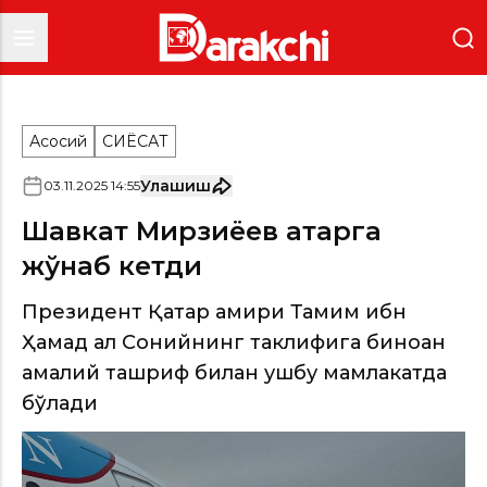
Асосий
СИËСАТ
Улашиш
03
.
11
.
2025
14
:
55
Шавкат Мирзиёев Қатарга
жўнаб кетди
Президент Қатар амири Тамим ибн
Ҳамад ал Сонийнинг таклифига биноан
амалий ташриф билан ушбу мамлакатда
бўлади