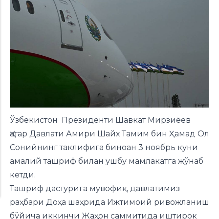
Ўзбекистон Президенти Шавкат Мирзиёев
Қатар Давлати Амири Шайх Тамим бин Ҳамад Ол
Сонийнинг таклифига биноан 3 ноябрь куни
амалий ташриф билан ушбу мамлакатга жўнаб
кетди.
Ташриф дастурига мувофиқ, давлатимиз
раҳбари Доҳа шаҳрида Ижтимоий ривожланиш
бўйича иккинчи Жаҳон саммитида иштирок