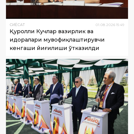
СИËСАТ
01
.
08
.
2026
15
:
49
Қуролли Кучлар вазирлик ва
идоралари мувофиқлаштирувчи
кенгаши йиғилиши ўтказилди