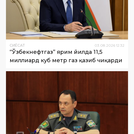
СИËСАТ
03
.
08
.
2026
12
:
32
“Ўзбекнефтгаз” ярим йилда 11,5
миллиард куб метр газ қазиб чиқарди