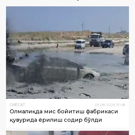
СИËСАТ
05
.
08
.
2026
13
:
08
Олмалиқда мис бойитиш фабрикаси
қувурида ёрилиш содир бўлди