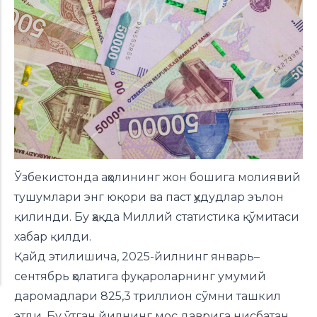
Ўзбекистонда аҳолининг жон бошига молиявий
тушумлари энг юқори ва паст ҳудудлар эълон
қилинди. Бу ҳақда Миллий статистика қўмитаси
хабар қилди.
Қайд этилишича, 2025-йилнинг январь–
сентябрь ҳолатига фуқароларнинг умумий
даромадлари 825,3 триллион сўмни ташкил
этди. Бу ўтган йилнинг мос даврига нисбатан