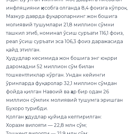
инфляцияни ҳисобга олганда 8,4 фоизга кўпроқ.
Мазкур даврда фуқароларнинг жон бошига
молиявий тушумлари 21,8 миллион сўмни
ташкил этиб, номинал ўсиш суръати 116,1 фоиз,
реал ўсиш суръати эса 106,3 фоиз даражасида
қайд этилган.
Ҳудудлар кесимида жон бошига энг юқори
даромадни 52 миллион сўм билан
тошкентликлар кўрган. Ундан кейинги
ўринларда фуқаролар 32,1 миллион сўмдан
фойда қилган Навоий ва ҳар бир одам 26
миллион сўмлик молиявий тушумга эришган
Бухоро турибди.
Қолган ҳудудлар қуйида келтирилган:
Хоразм вилояти — 22,8 млн сўм;
Тошкент вилояти — 21,9 млн сўм;