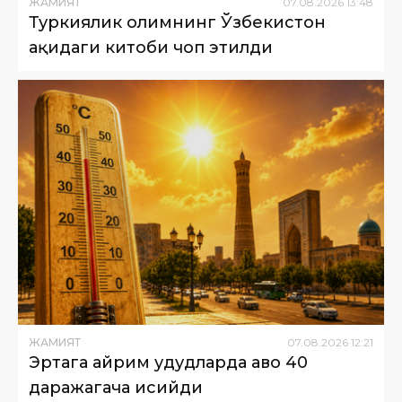
ЖАМИЯТ
07
.
08
.
2026
13
:
48
Туркиялик олимнинг Ўзбекистон
ҳақидаги китоби чоп этилди
ЖАМИЯТ
07
.
08
.
2026
12
:
21
Эртага айрим ҳудудларда ҳаво 40
даражагача исийди