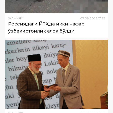
ЖАМИЯТ
07
.
08
.
2026
17
:
25
Россиядаги ЙТҲда икки нафар
ўзбекистонлик ҳалок бўлди