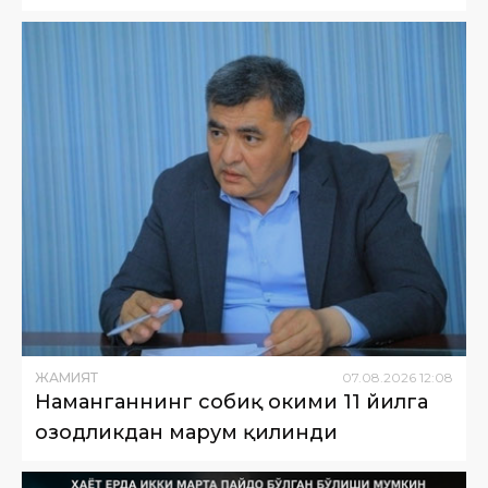
ЖАМИЯТ
07
.
08
.
2026
12
:
08
Наманганнинг собиқ ҳокими 11 йилга
озодликдан маҳрум қилинди