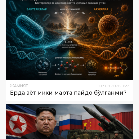
ЖАМИЯТ
07
.
08
.
2026
11
:
27
Ерда ҳаёт икки марта пайдо бўлганми?