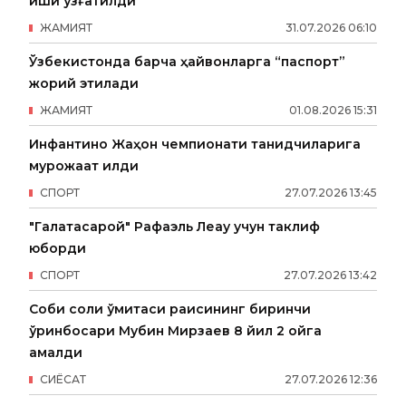
иши қўзғатилди
ЖАМИЯТ
31
.
07
.
2026
06
:
10
Ўзбекистонда барча ҳайвонларга “паспорт”
жорий этилади
ЖАМИЯТ
01
.
08
.
2026
15
:
31
Инфантино Жаҳон чемпионати танқидчиларига
мурожаат қилди
СПОРТ
27
.
07
.
2026
13
:
45
"Галатасарой" Рафаэль Леау учун таклиф
юборди
СПОРТ
27
.
07
.
2026
13
:
42
Собиқ солиқ қўмитаси раисининг биринчи
ўринбосари Мубин Мирзаев 8 йил 2 ойга
қамалди
СИËСАТ
27
.
07
.
2026
12
:
36