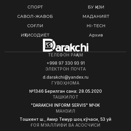
СПОРТ
БУ ҚИЗИҚ
САВОЛ-ЖАВОБ
МАДАНИЯТ
СОҒЛИҚ
HI-TECH
ИҚТИСОДИЁТ
Архив
ТЕЛЕФОН РАҚАМ
+998 97 330 93 91
ЭЛЕКТРОН ПОЧТА
d.darakchi@yandex.ru
ГУВОҲНОМА
№1346
Берилган сана
: 28.05.2020
ТАШКИЛОТ
"DARAKCHI INFORM SERVIS" МЧЖ
МАНЗИЛ
Tошкент ш., Амир Темур шоҳ кўчаси, 53 уй
ҒОЯ МУАЛЛИФИ ВА АСОСЧИСИ