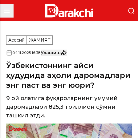
Асосий
ЖАМИЯТ
Улашиш
04
.
11
.
2025
16
:
38
Ўзбекистоннинг қайси
ҳудудида аҳоли даромадлари
энг паст ва энг юқори?
9 ой ҳолатига фуқароларнинг умумий
даромадлари 825,3 триллион сўмни
ташкил этди.