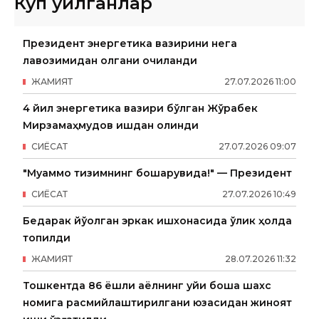
Кўп ўқилганлар
Президент энергетика вазирини нега
лавозимидан олгани очиқланди
ЖАМИЯТ
27
.
07
.
2026
11
:
00
4 йил энергетика вазири бўлган Жўрабек
Мирзамаҳмудов ишдан олинди
СИËСАТ
27
.
07
.
2026
09
:
07
"Муаммо тизимнинг бошқарувида!" — Президент
СИËСАТ
27
.
07
.
2026
10
:
49
Бедарак йўқолган эркак ишхонасида ўлик ҳолда
топилди
ЖАМИЯТ
28
.
07
.
2026
11
:
32
Тошкентда 86 ёшли аёлнинг уйи бошқа шахс
номига расмийлаштирилгани юзасидан жиноят