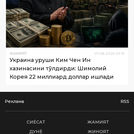
ЖАМИЯТ
07
.
08
.
2026
09
:
19
Украина уруши Ким Чен Ин
хазинасини тўлдирди: Шимолий
Корея 22 миллиард доллар ишлади
Реклама
RSS
СИËСАТ
ЖАМИЯТ
ДУНË
ЖИНОЯТ