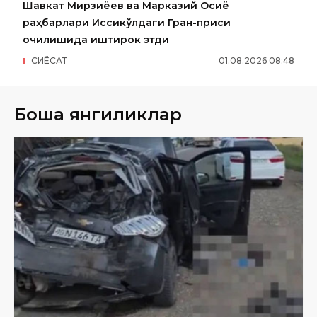
Шавкат Мирзиёев ва Марказий Осиё
раҳбарлари Иссиқкўлдаги Гран-приси
очилишида иштирок этди
СИËСАТ
01
.
08
.
2026
08
:
48
Бошқа янгиликлар