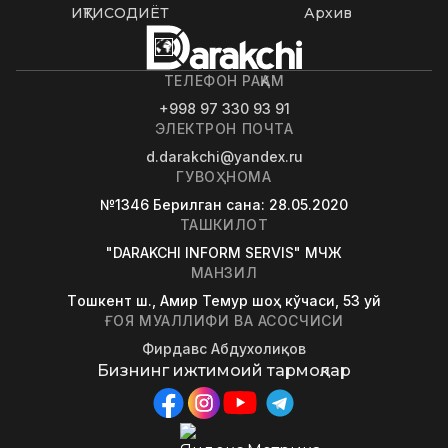
ИҚТИСОДИЁТ
Архив
ТЕЛЕФОН РАҚАМ
+998 97 330 93 91
ЭЛЕКТРОН ПОЧТА
d.darakchi@yandex.ru
ГУВОҲНОМА
№1346
Берилган сана
: 28.05.2020
ТАШКИЛОТ
"DARAKCHI INFORM SERVIS" МЧЖ
МАНЗИЛ
Tошкент ш., Амир Темур шоҳ кўчаси, 53 уй
ҒОЯ МУАЛЛИФИ ВА АСОСЧИСИ
Фирдавс Абдухолиқов
Бизнинг ижтимоий тармоқлар