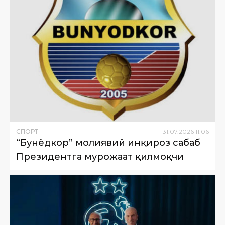
СПОРТ
31
.
07
.
2026
11
:
06
“Бунёдкор” молиявий инқироз сабаб
Президентга мурожаат қилмоқчи