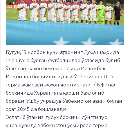
Бугун, 15 ноябрь куни Қатарнинг Доҳа шаҳрида
17 ёшгача бўлган футболчилар ўртасида бўлиб
ўтаётган жаҳон чемпионатида Исломбек
Исмоилов бошчилигидаги Ўзбекистон U-17
терма жамоаси жаҳон чемпионати 1/16 финал
босқичида Хорватияга қарши баҳс олиб
боради. Ушбу учрашув Ўзбекистон вақти билан
соат 20:45 да бошланади.
Эслатиб ўтамиз, гуруҳ босқичи сўнгги тур
учрашувида Ўзбекистон ўсмирлар терма