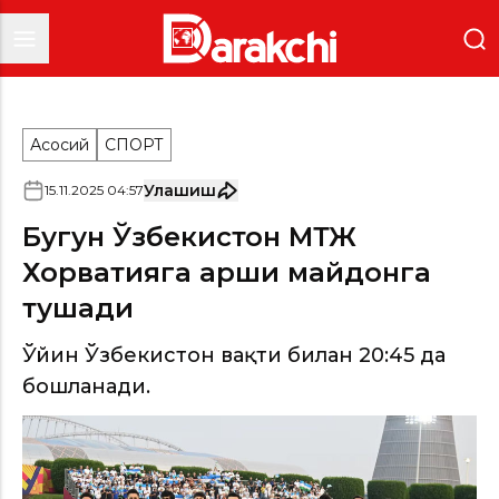
Асосий
СПОРТ
Улашиш
15
.
11
.
2025
04
:
57
Бугун Ўзбекистон МТЖ
Хорватияга қарши майдонга
тушади
Ўйин Ўзбекистон вақти билан 20:45 да
бошланади.