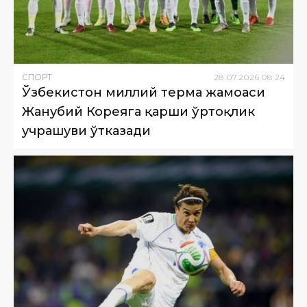
СПОРТ
28
.
07
.
2026
08
:
24
Ўзбекистон миллий терма жамоаси
Жанубий Кореяга қарши ўртоқлик
учрашуви ўтказади