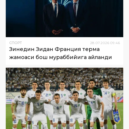
СПОРТ
28
.
07
.
2026
09
:
46
Зинедин Зидан Франция терма
жамоаси бош мураббийига айланди