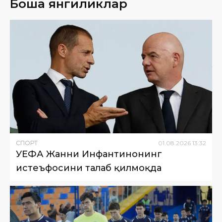
Бошқа янгиликлар
СПОРТ
01
.
08
.
2026
13
:
32
УЕФА Жанни Инфантинонинг
истеъфосини талаб қилмоқда