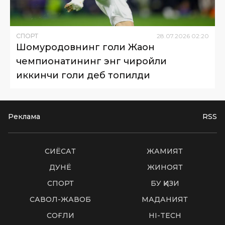
СПОРТ
28
.
07
.
2026
02
:
20
Шомуродовнинг голи Жаҳон
чемпионатининг энг чиройли
иккинчи голи деб топилди
Реклама
RSS
СИËСАТ
ЖАМИЯТ
ДУНË
ЖИНОЯТ
СПОРТ
БУ ҚИЗИҚ
САВОЛ-ЖАВОБ
МАДАНИЯТ
СОҒЛИҚ
HI-TECH