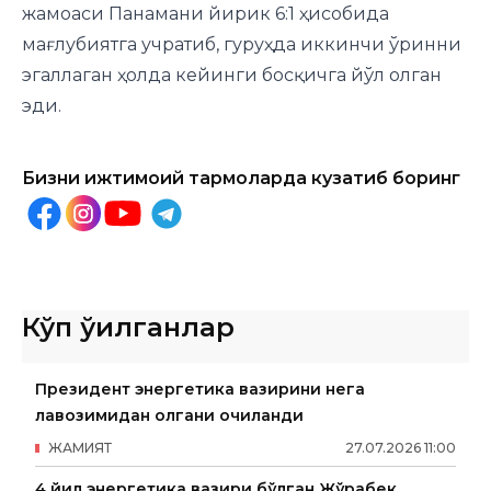
жамоаси Панамани йирик 6:1 ҳисобида
мағлубиятга учратиб, гуруҳда иккинчи ўринни
эгаллаган ҳолда кейинги босқичга йўл олган
эди.
Бизни ижтимоий тармоқларда кузатиб боринг
Кўп ўқилганлар
Президент энергетика вазирини нега
лавозимидан олгани очиқланди
ЖАМИЯТ
27
.
07
.
2026
11
:
00
4 йил энергетика вазири бўлган Жўрабек