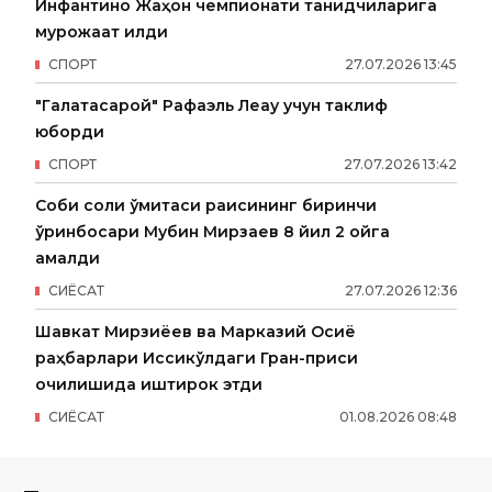
Инфантино Жаҳон чемпионати танқидчиларига
мурожаат қилди
СПОРТ
27
.
07
.
2026
13
:
45
"Галатасарой" Рафаэль Леау учун таклиф
юборди
СПОРТ
27
.
07
.
2026
13
:
42
Собиқ солиқ қўмитаси раисининг биринчи
ўринбосари Мубин Мирзаев 8 йил 2 ойга
қамалди
СИËСАТ
27
.
07
.
2026
12
:
36
Шавкат Мирзиёев ва Марказий Осиё
раҳбарлари Иссиқкўлдаги Гран-приси
очилишида иштирок этди
СИËСАТ
01
.
08
.
2026
08
:
48