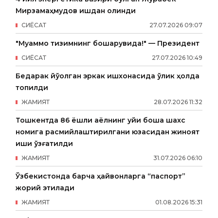
Мирзамаҳмудов ишдан олинди
СИËСАТ
27
.
07
.
2026
09
:
07
"Муаммо тизимнинг бошқарувида!" — Президент
СИËСАТ
27
.
07
.
2026
10
:
49
Бедарак йўқолган эркак ишхонасида ўлик ҳолда
топилди
ЖАМИЯТ
28
.
07
.
2026
11
:
32
Тошкентда 86 ёшли аёлнинг уйи бошқа шахс
номига расмийлаштирилгани юзасидан жиноят
иши қўзғатилди
ЖАМИЯТ
31
.
07
.
2026
06
:
10
Ўзбекистонда барча ҳайвонларга “паспорт”
жорий этилади
ЖАМИЯТ
01
.
08
.
2026
15
:
31