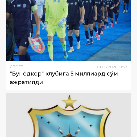
СПОРТ
01
.
08
.
2026
10
:
58
"Бунёдкор" клубига 5 миллиард сўм
ажратилди