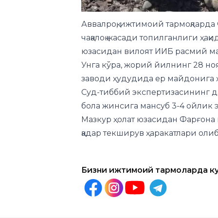
юзасидан вилоят ИИБ расмий м
Унга кўра, жорий йилнинг 28 но
заводи ҳудудида ер майдонига ҳ
Суд-тиббий экспертизасининг д
бола жинсига мансуб 3-4 ойлик 
Мазкур ҳолат юзасидан Фарғона
қадар текширув ҳаракатлари оли
Бизни ижтимоий тармоқларда к
Бошқа янгилик