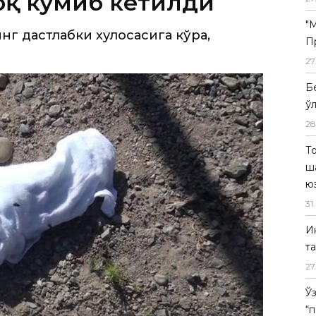
"
П
27
Б
ў
28
Т
ш
ю
31
.
И
т
27
Ў
 Фарғона нефтни қайта ишлаш заводида
“
даги хабарлар тарқалганди. Ушбу ҳолат