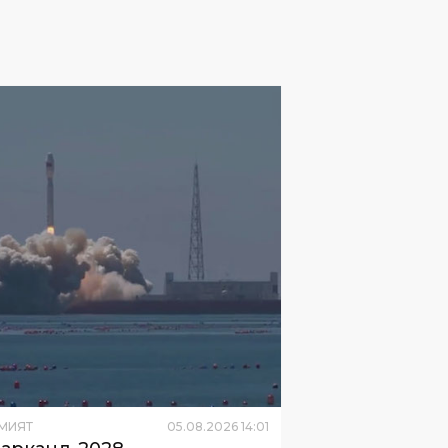
МИЯТ
05
.
08
.
2026
14
:
01
арканд-2028
ерспектрал сунъий
доши 5 август куни