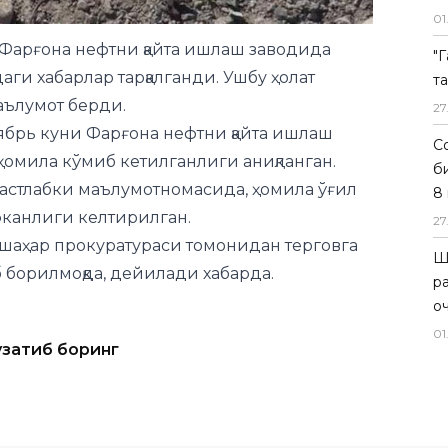
01
аълумот берди.
ябрь куни Фарғона нефтни қайта ишлаш
"
омила кўмиб кетилганлиги аниқланган.
т
астлабки маълумотномасида, ҳомила ўғил
27
эканлиги келтирилган.
Со
 шаҳар прокуратураси томонидан терговга
б
б борилмоқда, дейилади хабарда.
8 
27
Ш
узатиб боринг
р
о
01
лар