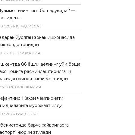
Муаммо тизимнинг бошқарувида!" —
резидент
.
07
.
2026
10
:
49
,
СИËСАТ
едарак йўқолган эркак ишхонасида
лик ҳолда топилди
.
07
.
2026
11
:
32
,
ЖАМИЯТ
ошкентда 86 ёшли аёлнинг уйи бошқа
ахс номига расмийлаштирилгани
засидан жиноят иши қўзғатилди
07
.
2026
06
:
10
,
ЖАМИЯТ
нфантино Жаҳон чемпионати
анқидчиларига мурожаат қилди
.
07
.
2026
13
:
45
,
СПОРТ
збекистонда барча ҳайвонларга
паспорт” жорий этилади