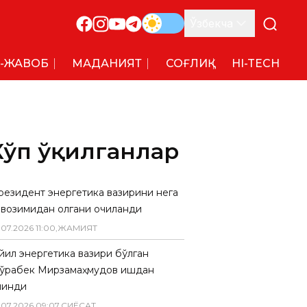
Ўзбекча
-ЖАВОБ
МАДАНИЯТ
СОҒЛИҚ
HI-TECH
Кўп ўқилганлар
резидент энергетика вазирини нега
авозимидан олгани очиқланди
.
07
.
2026
11
:
00
,
ЖАМИЯТ
 йил энергетика вазири бўлган
ўрабек Мирзамаҳмудов ишдан
линди
.
07
.
2026
09
:
07
,
СИËСАТ