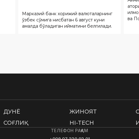
олган
амалда бўладиган қийматини белгилади.
ДУНË
ЖИНОЯТ
СОҒЛИҚ
HI-TECH
ТЕЛЕФОН РАҚАМ