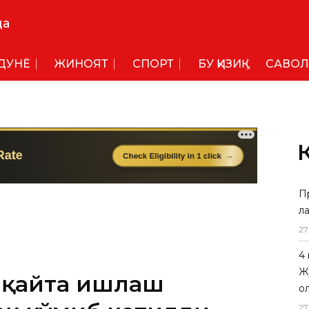
да
ДУНË
ЖИНОЯТ
СПОРТ
БУ ҚИЗИҚ
САВОЛ
П
л
 қайта ишлаш
27
оқ кўмиб кетилди
4
Ж
г дастлабки хулосасига кўра,
о
27