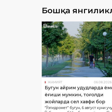
ЖАМИЯТ
06
.
08
.
2026
Бугун айрим ҳудудларда ём
ёғиши мумкин, тоғолди
жойларда сел хавфи бор
“Ўзгидромет” бугун, 6 август куни уч
Ўзбекистон бўйлаб кутилаётган об\-
маълумотини эълон қилди\.