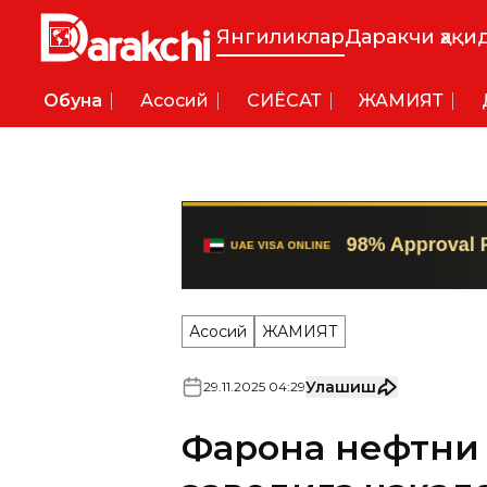
Янгиликлар
Даракчи ҳақи
Обуна
Асосий
СИËСАТ
ЖАМИЯТ
Асосий
ЖАМИЯТ
Улашиш
29
.
11
.
2025
04
:
29
Фарғона нефтни
заводига чақал
Суд-тиббий экспертизасинин
чақалоқ 3-4 ойлик ўғил бола.