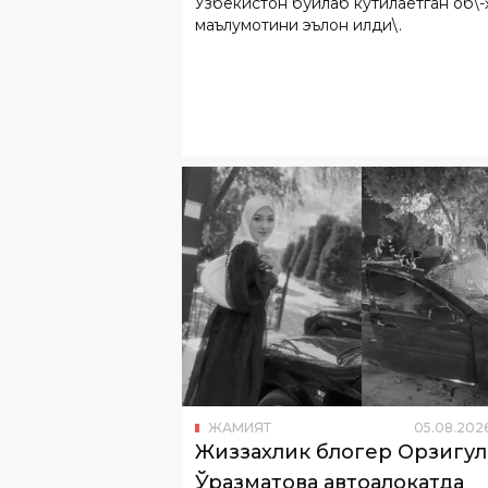
ЖАМИЯТ
05
.
08
.
202
Жиззахлик блогер Орзигул
Ўразматова автоҳалокатда
вафот этди
Маълум бўлишича, Шароф Рашидов
туманида истиқомат қилган Орзигул