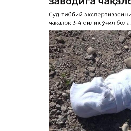
Аввалроқ, ижтимоий тармоқларда
чақалоқ жасади топилганлиги ҳақи