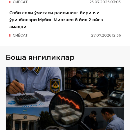
СИËСАТ
25
.
07
.
2026
03
:
05
Собиқ солиқ қўмитаси раисининг биринчи
ўринбосари Мубин Мирзаев 8 йил 2 ойга
қамалди
СИËСАТ
27
.
07
.
2026
12
:
36
Бошқа янгиликлар