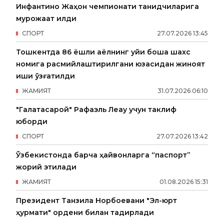
Инфантино Жаҳон чемпионати танқидчиларига
мурожаат қилди
СПОРТ
27
.
07
.
2026
13
:
45
Тошкентда 86 ёшли аёлнинг уйи бошқа шахс
номига расмийлаштирилгани юзасидан жиноят
иши қўзғатилди
ЖАМИЯТ
31
.
07
.
2026
06
:
10
"Галатасарой" Рафаэль Леау учун таклиф
юборди
СПОРТ
27
.
07
.
2026
13
:
42
Ўзбекистонда барча ҳайвонларга “паспорт”
жорий этилади
ЖАМИЯТ
01
.
08
.
2026
15
:
31
Президент Танзила Норбоевани "Эл-юрт
ҳурмати" ордени билан тақдирлади