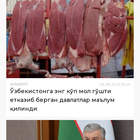
ЖАМИЯТ
06
.
08
.
2026
15
:
45
Ўзбекистонга энг кўп мол гўшти
етказиб берган давлатлар маълум
қилинди