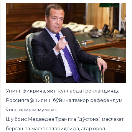
Унинг фикрича, яқин кунларда Гренландияда
Россияга қўшилиш бўйича тезкор референдум
ўтказилиши мумкин.
Шу боис Медведев Трампга “дўстона” маслаҳат
берган ва масхара тариқасида, агар орол