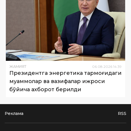
ЖАМИЯТ
06
.
08
.
2026
14
:
39
Президентга энергетика тармоғидаги
муаммолар ва вазифалар ижроси
бўйича ахборот берилди
Реклама
RSS