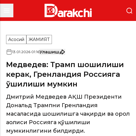
Асосий
ЖАМИЯТ
Улашиш
13
.
01
.
2026
01
:
16
Медведев: Трамп шошилиши
керак, Гренландия Россияга
қўшилиши мумкин
Дмитрий Медведев АҚШ Президенти
Дональд Трампни Гренландия
масаласида шошилишга чақирди ва орол
аҳолиси Россияга қўшилиши
мумкинлигини билдирди.