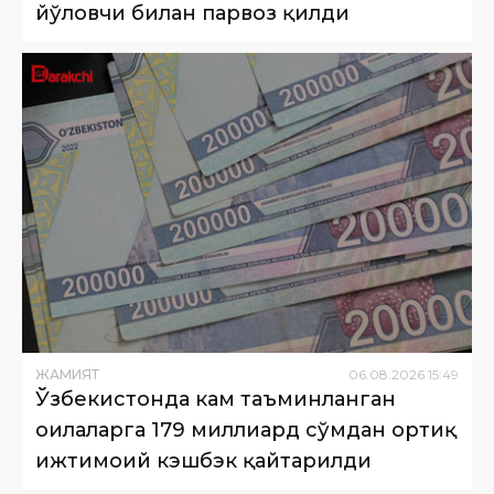
йўловчи билан парвоз қилди
ЖАМИЯТ
06
.
08
.
2026
15
:
49
Ўзбекистонда кам таъминланган
оилаларга 179 миллиард сўмдан ортиқ
ижтимоий кэшбэк қайтарилди