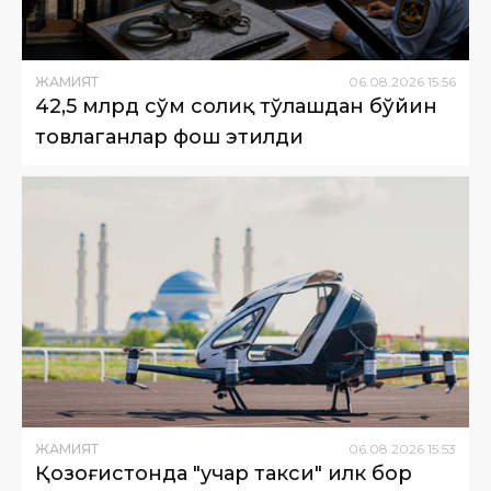
ЖАМИЯТ
06
.
08
.
2026
15
:
56
42,5 млрд сўм солиқ тўлашдан бўйин
товлаганлар фош этилди
ЖАМИЯТ
06
.
08
.
2026
15
:
53
Қозоғистонда "учар такси" илк бор