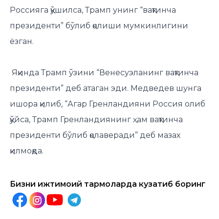
Россияга қўшилса, Трамп унинг “вақтинча
президенти” бўлиб қолиши мумкинлигини
ёзган.
Яқинда Трамп ўзини “Венесуэланинг вақтинча
президенти” деб атаган эди. Медведев шунга
ишора қилиб, “Агар Гренландияни Россия олиб
қўйса, Трамп Гренландиянинг ҳам вақтинча
президенти бўлиб қолаверади” деб мазах
қилмоқда.
Бизни ижтимоий тармоқларда кузатиб боринг