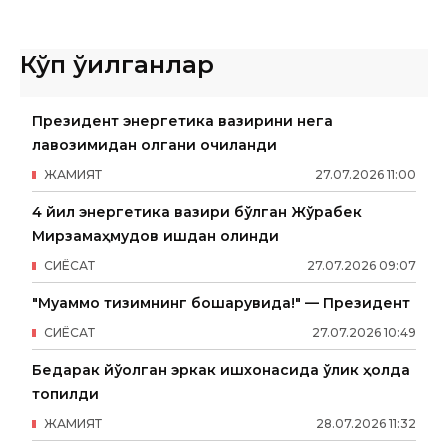
Кўп ўқилганлар
Президент энергетика вазирини нега
лавозимидан олгани очиқланди
ЖАМИЯТ
27
.
07
.
2026
11
:
00
4 йил энергетика вазири бўлган Жўрабек
Мирзамаҳмудов ишдан олинди
СИËСАТ
27
.
07
.
2026
09
:
07
"Муаммо тизимнинг бошқарувида!" — Президент
СИËСАТ
27
.
07
.
2026
10
:
49
Бедарак йўқолган эркак ишхонасида ўлик ҳолда
топилди
ЖАМИЯТ
28
.
07
.
2026
11
:
32