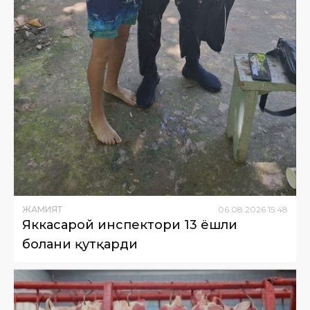
ЖАМИЯТ
06
.
08
.
2026
15
:
48
Яккасарой инспектори 13 ёшли
болани қутқарди