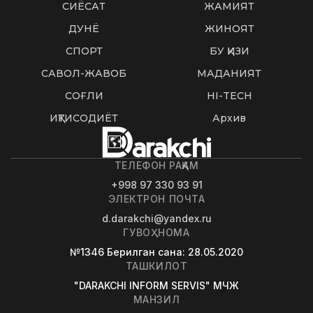
СИËСАТ
ЖАМИЯТ
ДУНË
ЖИНОЯТ
СПОРТ
БУ ҚИЗИҚ
САВОЛ-ЖАВОБ
МАДАНИЯТ
СОҒЛИҚ
HI-TECH
ИҚТИСОДИЁТ
Архив
ТЕЛЕФОН РАҚАМ
+998 97 330 93 91
ЭЛЕКТРОН ПОЧТА
d.darakchi@yandex.ru
ГУВОҲНОМА
№1346
Берилган сана
: 28.05.2020
ТАШКИЛОТ
"DARAKCHI INFORM SERVIS" МЧЖ
МАНЗИЛ