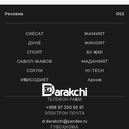
Реклама
RSS
СИËСАТ
ЖАМИЯТ
ДУНË
ЖИНОЯТ
СПОРТ
БУ ҚИЗИҚ
САВОЛ-ЖАВОБ
МАДАНИЯТ
СОҒЛИҚ
HI-TECH
ИҚТИСОДИЁТ
Архив
ТЕЛЕФОН РАҚАМ
+998 97 330 93 91
ЭЛЕКТРОН ПОЧТА
d.darakchi@yandex.ru
ГУВОҲНОМА