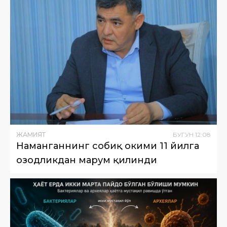
ЖАМИЯТ
БУГУН
12
:
08
Наманганнинг собиқ ҳокими 11 йилга
озодликдан маҳрум қилинди