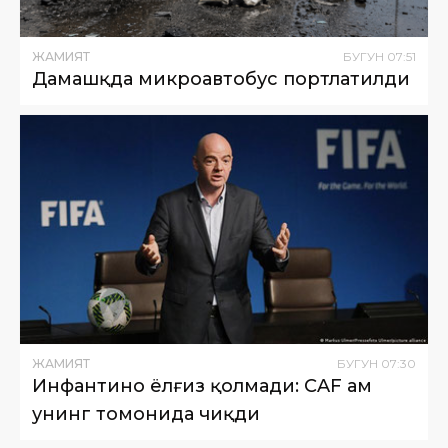
ЖАМИЯТ
БУГУН
07
:
51
Дамашқда микроавтобус портлатилди
ЖАМИЯТ
БУГУН
07
:
30
Инфантино ёлғиз қолмади: CAF ҳам
унинг томонида чиқди