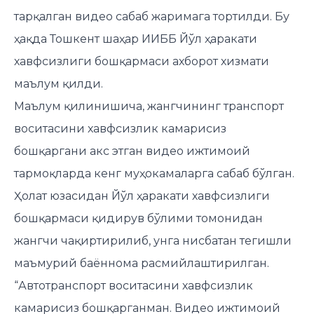
тарқалган видео сабаб жаримага тортилди. Бу
ҳақда Тошкент шаҳар ИИББ Йўл ҳаракати
хавфсизлиги бошқармаси ахборот хизмати
маълум қилди.
Маълум қилинишича, жангчининг транспорт
воситасини хавфсизлик камарисиз
бошқаргани акс этган видео ижтимоий
тармоқларда кенг муҳокамаларга сабаб бўлган.
Ҳолат юзасидан Йўл ҳаракати хавфсизлиги
бошқармаси қидирув бўлими томонидан
жангчи чақиртирилиб, унга нисбатан тегишли
маъмурий баённома расмийлаштирилган.
“Автотранспорт воситасини хавфсизлик
камарисиз бошқарганман. Видео ижтимоий