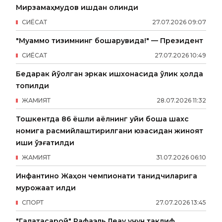
Мирзамаҳмудов ишдан олинди
СИËСАТ
27
.
07
.
2026
09
:
07
"Муаммо тизимнинг бошқарувида!" — Президент
СИËСАТ
27
.
07
.
2026
10
:
49
Бедарак йўқолган эркак ишхонасида ўлик ҳолда
топилди
ЖАМИЯТ
28
.
07
.
2026
11
:
32
Тошкентда 86 ёшли аёлнинг уйи бошқа шахс
номига расмийлаштирилгани юзасидан жиноят
иши қўзғатилди
ЖАМИЯТ
31
.
07
.
2026
06
:
10
Инфантино Жаҳон чемпионати танқидчиларига
мурожаат қилди
СПОРТ
27
.
07
.
2026
13
:
45
"Галатасарой" Рафаэль Леау учун таклиф