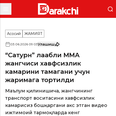
Асосий
ЖАМИЯТ
Улашиш
03
.
06
.
2026
09
:
03
“Сатурн” лақабли ММА
жангчиси хавфсизлик
камарини тақмагани учун
жаримага тортилди
Маълум қилинишича, жангчининг
транспорт воситасини хавфсизлик
камарисиз бошқаргани акс этган видео
ижтимоий тармоқларда кенг