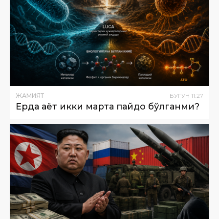
ЖАМИЯТ
БУГУН
11
:
27
Ерда ҳаёт икки марта пайдо бўлганми?