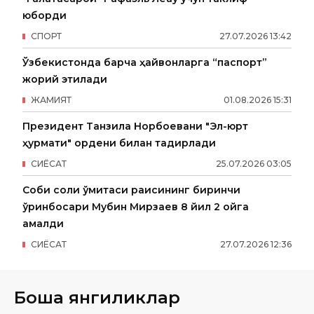
юборди
СПОРТ
27
.
07
.
2026
13
:
42
Ўзбекистонда барча ҳайвонларга “паспорт”
жорий этилади
ЖАМИЯТ
01
.
08
.
2026
15
:
31
Президент Танзила Норбоевани "Эл-юрт
ҳурмати" ордени билан тақдирлади
СИËСАТ
25
.
07
.
2026
03
:
05
Собиқ солиқ қўмитаси раисининг биринчи
ўринбосари Мубин Мирзаев 8 йил 2 ойга
қамалди
СИËСАТ
27
.
07
.
2026
12
:
36
Бошқа янгиликлар