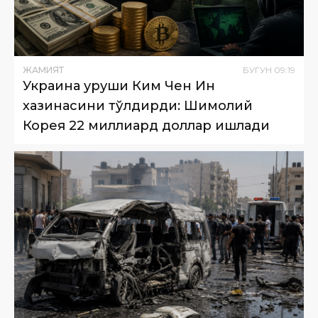
ЖАМИЯТ
БУГУН
09
:
19
Украина уруши Ким Чен Ин
хазинасини тўлдирди: Шимолий
Корея 22 миллиард доллар ишлади