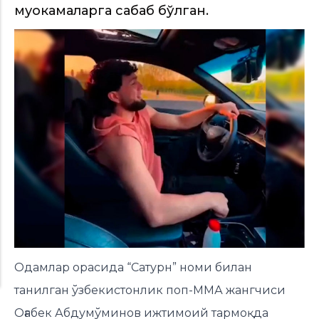
муҳокамаларга сабаб бўлган.
Одамлар орасида “Сатурн” номи билан
танилган ўзбекистонлик поп-ММА жангчиси
Оғабек Абдумўминов ижтимоий тармоқда