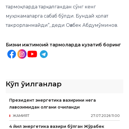
тармоқларда тарқалгандан сўнг кенг
муҳокамаларга сабаб бўлди. Бундай ҳолат
такрорланмайди”, деди Оғабек Абдумўминов.
Бизни ижтимоий тармоқларда кузатиб боринг
Кўп ўқилганлар
Президент энергетика вазирини нега
лавозимидан олгани очиқланди
ЖАМИЯТ
27
.
07
.
2026
11
:
00
4 йил энергетика вазири бўлган Жўрабек