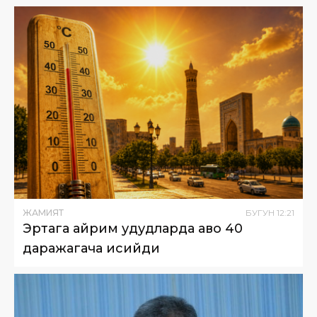
ЖАМИЯТ
БУГУН
12
:
21
Эртага айрим ҳудудларда ҳаво 40
даражагача исийди