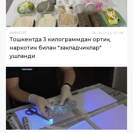
ЖИНОЯТ
08
.
08
.
2026
03
:
08
Тошкентда 3 килограммдан ортиқ
наркотик билан "закладчиклар"
ушланди