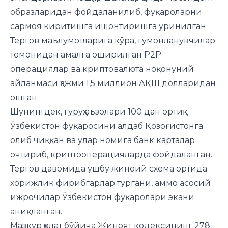
образларидан фойдаланилиб, фуқароларни
сармоя киритишга ишонтиришга уринилган.
Тергов маълумотларига кўра, гумонланувчилар
томонидан амалга оширилган P2P
операциялар ва криптовалюта ноқонуний
айланмаси ҳажми 1,5 миллион АҚШ долларидан
ошган.
Шунингдек, гуруҳ аъзолари 100 дан ортиқ
Ўзбекистон фуқаросини алдаб Қозоғистонга
олиб чиққан ва улар номига банк карталар
очтириб, криптооперацияларда фойдаланган.
Тергов давомида ушбу жиноий схема ортида
хорижлик фирибгарлар тургани, аммо асосий
ижрочилар Ўзбекистон фуқаролари экани
аниқланган.
Мазкур ҳолат бўйича Жиноят кодексининг 278-