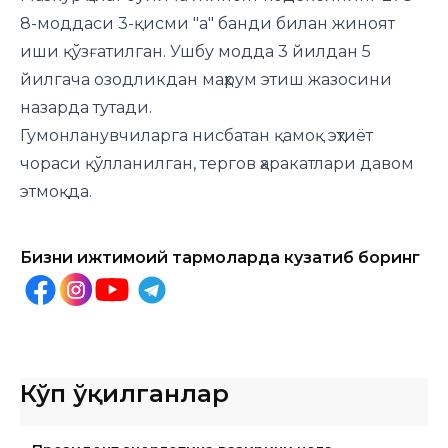
8-моддаси 3-қисми "а" банди билан жиноят
иши қўзғатилган. Ушбу модда 3 йилдан 5
йилгача озодликдан маҳрум этиш жазосини
назарда тутади.
Гумонланувчиларга нисбатан қамоқ эҳтиёт
чораси қўлланилган, тергов ҳаракатлари давом
этмоқда.
Бизни ижтимоий тармоқларда кузатиб боринг
Кўп ўқилганлар