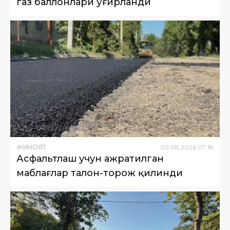
газ баллонлари ўғирланди
ЖИНОЯТ
02
.
08
.
2026
07
:
18
Асфальтлаш учун ажратилган
маблағлар талон-торож қилинди