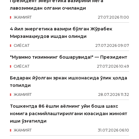
Президент энергетика вазирини нега
лавозимидан олгани очиқланди
ЖАМИЯТ
27
.
07
.
2026
11
:
00
4 йил энергетика вазири бўлган Жўрабек
Мирзамаҳмудов ишдан олинди
СИËСАТ
27
.
07
.
2026
09
:
07
"Муаммо тизимнинг бошқарувида!" — Президент
СИËСАТ
27
.
07
.
2026
10
:
49
Бедарак йўқолган эркак ишхонасида ўлик ҳолда
топилди
ЖАМИЯТ
28
.
07
.
2026
11
:
32
Тошкентда 86 ёшли аёлнинг уйи бошқа шахс
номига расмийлаштирилгани юзасидан жиноят
иши қўзғатилди
ЖАМИЯТ
31
.
07
.
2026
06
:
10