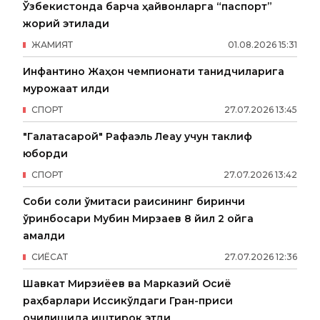
Ўзбекистонда барча ҳайвонларга “паспорт”
жорий этилади
ЖАМИЯТ
01
.
08
.
2026
15
:
31
Инфантино Жаҳон чемпионати танқидчиларига
мурожаат қилди
СПОРТ
27
.
07
.
2026
13
:
45
"Галатасарой" Рафаэль Леау учун таклиф
юборди
СПОРТ
27
.
07
.
2026
13
:
42
Собиқ солиқ қўмитаси раисининг биринчи
ўринбосари Мубин Мирзаев 8 йил 2 ойга
қамалди
СИËСАТ
27
.
07
.
2026
12
:
36
Шавкат Мирзиёев ва Марказий Осиё
раҳбарлари Иссиқкўлдаги Гран-приси
очилишида иштирок этди