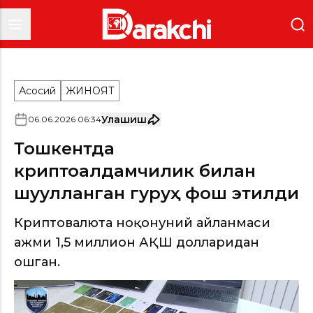
Асосий
ЖИНОЯТ
Улашиш
06
.
06
.
2026
06
:
34
Тошкентда
криптоалдамчилик билан
шуғулланган гуруҳ фош этилди
Криптовалюта ноқонуний айланмаси
ҳажми 1,5 миллион АҚШ долларидан
ошган.