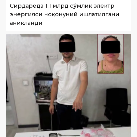
Сирдарёда 1,1 млрд сўмлик электр
энергияси ноқонуний ишлатилгани
аниқланди