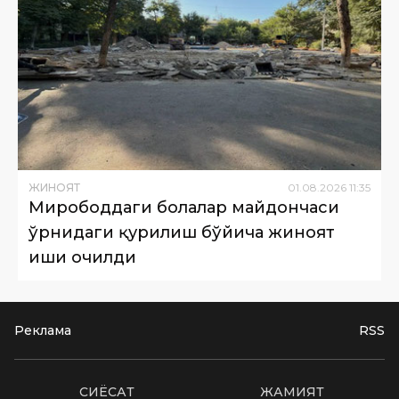
ЖИНОЯТ
01
.
08
.
2026
11
:
35
Мирободдаги болалар майдончаси
ўрнидаги қурилиш бўйича жиноят
иши очилди
Реклама
RSS
СИËСАТ
ЖАМИЯТ