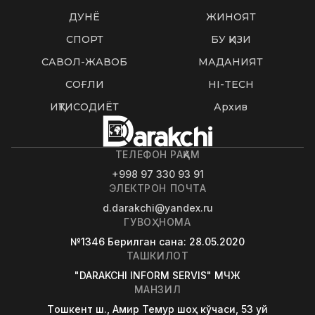
ДУНË
ЖИНОЯТ
СПОРТ
БУ ҚИЗИҚ
САВОЛ-ЖАВОБ
МАДАНИЯТ
СОҒЛИҚ
HI-TECH
ИҚТИСОДИЁТ
Архив
ТЕЛЕФОН РАҚАМ
+998 97 330 93 91
ЭЛЕКТРОН ПОЧТА
d.darakchi@yandex.ru
ГУВОҲНОМА
№1346
Берилган сана
: 28.05.2020
ТАШКИЛОТ
"DARAKCHI INFORM SERVIS" МЧЖ
МАНЗИЛ
Tошкент ш., Амир Темур шоҳ кўчаси, 53 уй