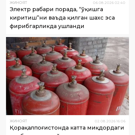
ЖИНОЯТ
06
.
08
.
2026
02
:
40
Электр раҳбари порада, “ўқишга
киритиш”ни ваъда қилган шахс эса
фирибгарликда ушланди
ЖИНОЯТ
02
.
08
.
2026
16
:
06
Қорақалпоғистонда катта миқдордаги