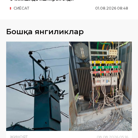
СИËСАТ
01
.
08
.
2026
08
:
48
Бошқа янгиликлар
ЖИНОЯТ
08
.
08
.
2026
05
:
16