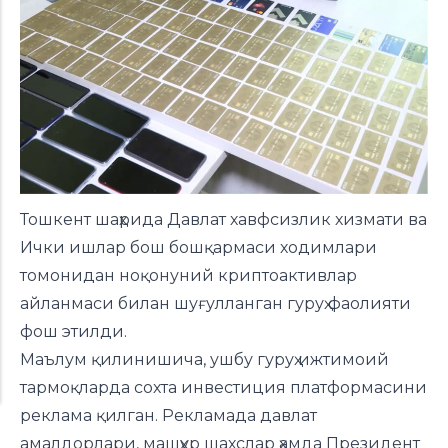
Тошкент шаҳрида Давлат хавфсизлик хизмати ва
Ички ишлар бош бошқармаси ходимлари
томонидан ноқонуний криптоактивлар
айланмаси билан шуғулланган гуруҳ фаолияти
фош
этилди
.
Маълум қилинишича, ушбу гуруҳ ижтимоий
тармоқларда сохта инвестиция платформасини
реклама қилган. Рекламада давлат
амалдорлари, машҳур шахслар ҳамда Президент