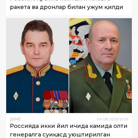
ракета ва дронлар билан ҳужум қилди
ДУНË
04
.
08
.
2026
13
:
05
Россияда икки йил ичида камида олти
генералга суиқасд уюштирилган