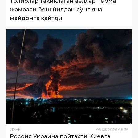
Толиблар тақиқлаган аёллар терма
жамоаси беш йилдан сўнг яна
майдонга қайтди
ДУНË
05
.
08
.
2026
08
:
35
Россия Украина пойтахти Киевга