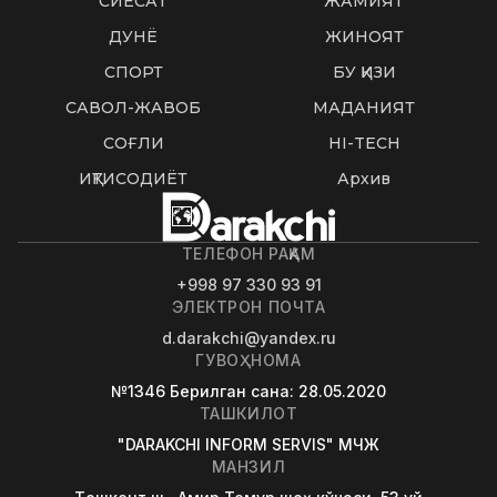
СИËСАТ
ЖАМИЯТ
ДУНË
ЖИНОЯТ
СПОРТ
БУ ҚИЗИҚ
САВОЛ-ЖАВОБ
МАДАНИЯТ
СОҒЛИҚ
HI-TECH
ИҚТИСОДИЁТ
Архив
ТЕЛЕФОН РАҚАМ
+998 97 330 93 91
ЭЛЕКТРОН ПОЧТА
d.darakchi@yandex.ru
ГУВОҲНОМА
№1346
Берилган сана
: 28.05.2020
ТАШКИЛОТ
"DARAKCHI INFORM SERVIS" МЧЖ
МАНЗИЛ