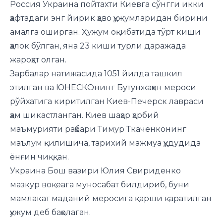
Россия Украина пойтахти Киевга сўнгги икки
ҳафтадаги энг йирик ҳаво ҳужумларидан бирини
амалга оширган. Ҳужум оқибатида тўрт киши
ҳалок бўлган, яна 23 киши турли даражада
жароҳат олган.
Зарбалар натижасида 1051 йилда ташкил
этилган ва ЮНЕСКОнинг Бутунжаҳон мероси
рўйхатига киритилган Киев-Печерск лавраси
ҳам шикастланган. Киев шаҳар ҳарбий
маъмурияти раҳбари Тимур Ткаченконинг
маълум қилишича, тарихий мажмуа ҳудудида
ёнғин чиққан.
Украина Бош вазири Юлия Свириденко
мазкур воқеага муносабат билдириб, буни
мамлакат маданий меросига қарши қаратилган
ҳужум деб баҳолаган.