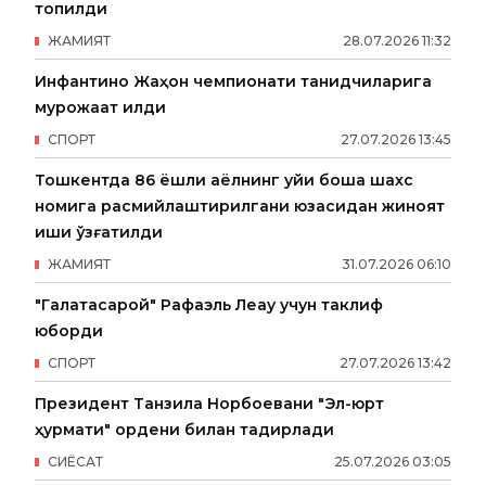
топилди
ЖАМИЯТ
28
.
07
.
2026
11
:
32
Инфантино Жаҳон чемпионати танқидчиларига
мурожаат қилди
СПОРТ
27
.
07
.
2026
13
:
45
Тошкентда 86 ёшли аёлнинг уйи бошқа шахс
номига расмийлаштирилгани юзасидан жиноят
иши қўзғатилди
ЖАМИЯТ
31
.
07
.
2026
06
:
10
"Галатасарой" Рафаэль Леау учун таклиф
юборди
СПОРТ
27
.
07
.
2026
13
:
42
Президент Танзила Норбоевани "Эл-юрт
ҳурмати" ордени билан тақдирлади
СИËСАТ
25
.
07
.
2026
03
:
05