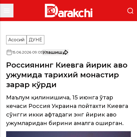
Асосий
ДУНË
Улашиш
15
.
06
.
2026
09
:
05
Россиянинг Киевга йирик ҳаво
ҳужумида тарихий монастир
зарар кўрди
Маълум қилинишича, 15 июнга ўтар
кечаси Россия Украина пойтахти Киевга
сўнгги икки ҳафтадаги энг йирик ҳаво
ҳужумларидан бирини амалга оширган.