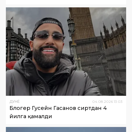
ДУНË
04
.
08
.
2026
13
:
03
Блогер Гусейн Гасанов сиртдан 4
йилга қамалди