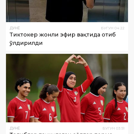
ДУНË
БУГУН
04
:
22
Тиктокер жонли эфир вақтида отиб
ўлдирилди
ДУНË
БУГУН
03
:
51