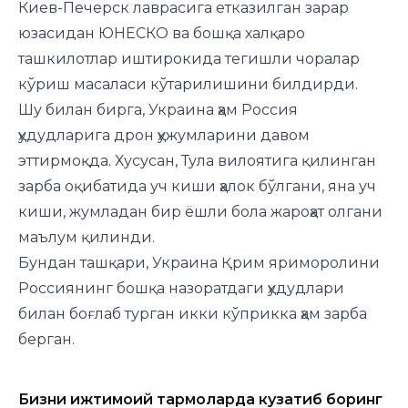
Киев-Печерск лаврасига етказилган зарар
юзасидан ЮНЕСКО ва бошқа халқаро
ташкилотлар иштирокида тегишли чоралар
кўриш масаласи кўтарилишини билдирди.
Шу билан бирга, Украина ҳам Россия
ҳудудларига дрон ҳужумларини давом
эттирмоқда. Хусусан, Тула вилоятига қилинган
зарба оқибатида уч киши ҳалок бўлгани, яна уч
киши, жумладан бир ёшли бола жароҳат олгани
маълум қилинди.
Бундан ташқари, Украина Қрим яриморолини
Россиянинг бошқа назоратдаги ҳудудлари
билан боғлаб турган икки кўприкка ҳам зарба
берган.
Бизни ижтимоий тармоқларда кузатиб боринг