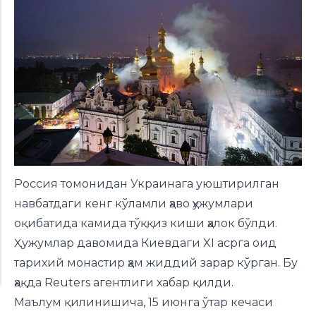
Россия томонидан Украинага уюштирилган
навбатдаги кенг кўламли ҳаво ҳужумлари
оқибатида камида тўққиз киши ҳалок бўлди.
Ҳужумлар давомида Киевдаги XI асрга оид
тарихий монастир ҳам жиддий зарар кўрган. Бу
ҳақда Reuters агентлиги хабар қилди.
Маълум қилинишича, 15 июнга ўтар кечаси