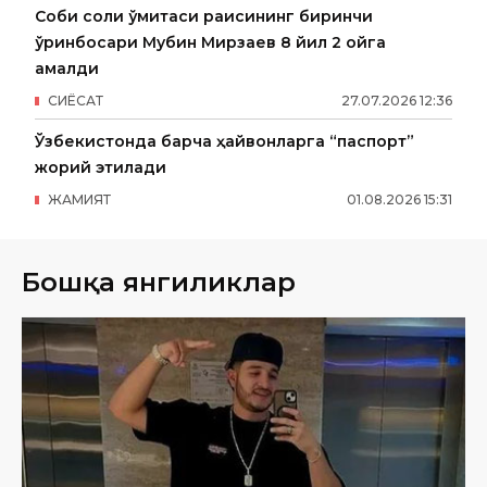
Собиқ солиқ қўмитаси раисининг биринчи
ўринбосари Мубин Мирзаев 8 йил 2 ойга
қамалди
СИËСАТ
27
.
07
.
2026
12
:
36
Ўзбекистонда барча ҳайвонларга “паспорт”
жорий этилади
ЖАМИЯТ
01
.
08
.
2026
15
:
31
Бошқа янгиликлар