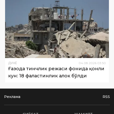
ДУНË
04
.
08
.
2026
03
:
50
Ғазода тинчлик режаси фонида қонли
кун: 18 фаластинлик ҳалок бўлди
Реклама
RSS