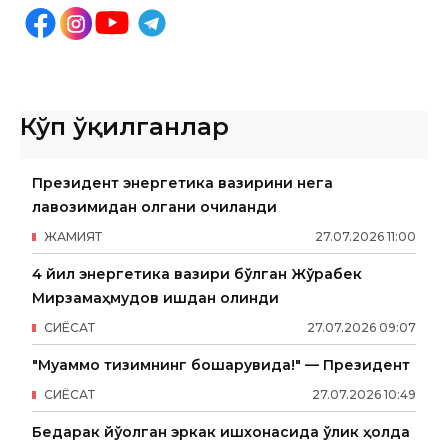
Кўп ўқилганлар
Президент энергетика вазирини нега
лавозимидан олгани очиқланди
ЖАМИЯТ
27
.
07
.
2026
11
:
00
4 йил энергетика вазири бўлган Жўрабек
Мирзамаҳмудов ишдан олинди
СИËСАТ
27
.
07
.
2026
09
:
07
"Муаммо тизимнинг бошқарувида!" — Президент
СИËСАТ
27
.
07
.
2026
10
:
49
Бедарак йўқолган эркак ишхонасида ўлик ҳолда