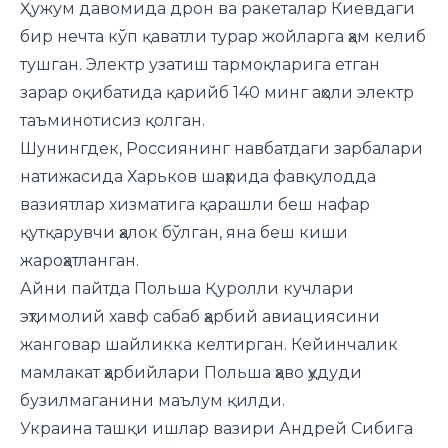
Ҳужум давомида дрон ва ракеталар Киевдаги
бир нечта кўп қаватли турар жойларга ҳам келиб
тушган. Электр узатиш тармоқларига етган
зарар оқибатида қарийб 140 минг аҳоли электр
таъминотисиз қолган.
Шунингдек, Россиянинг навбатдаги зарбалари
натижасида Харьков шаҳрида фавқулодда
вазиятлар хизматига қарашли беш нафар
қутқарувчи ҳалок бўлган, яна беш киши
жароҳатланган.
Айни пайтда Польша Қуролли кучлари
эҳтимолий хавф сабаб ҳарбий авиациясини
жанговар шайликка келтирган. Кейинчалик
мамлакат ҳарбийлари Польша ҳаво ҳудуди
бузилмаганини маълум қилди.
Украина ташқи ишлар вазири Андрей Сибига