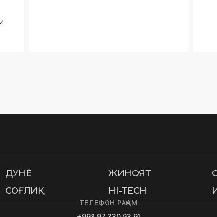
ДУНË
ЖИНОЯТ
СОҒЛИҚ
HI-TECH
ТЕЛЕФОН РАҚАМ
+998 97 330 93 91