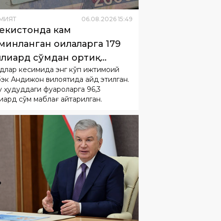
минланган оилаларга 179
лиард сўмдан ортиқ
длар кесимида энг кўп ижтимоий
имоий кэшбэк қайтарилди
эк Андижон вилоятида қайд этилган.
 ҳудуддаги фуқароларга 96,3
иард сўм маблағ қайтарилган.
МИЯТ
06
.
08
.
2026
14
:
39
зидентга энергетика
моғидаги муаммолар ва