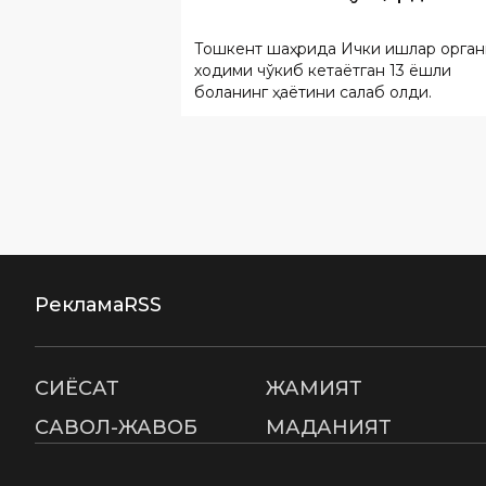
боланинг ҳаётини сақлаб қолди.
Реклама
RSS
СИËСАТ
ЖАМИЯТ
САВОЛ-ЖАВОБ
МАДАНИЯТ