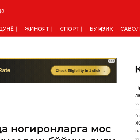
да
ДУНË
ЖИНОЯТ
СПОРТ
БУ ҚИЗИҚ
САВОЛ
П
л
а ногиронларга мос
27
жиҳозлаш бўйича янги
4
Ж
тилди
о
27