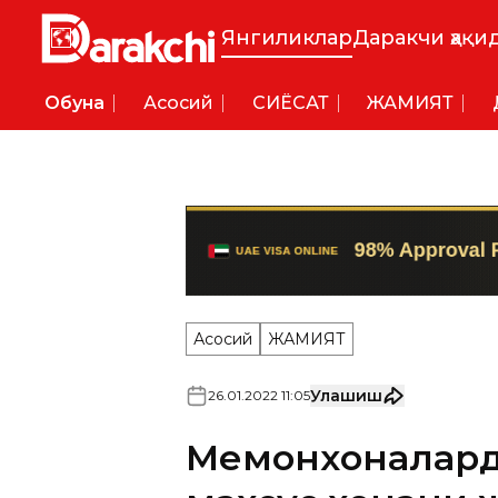
Янгиликлар
Даракчи ҳақи
Обуна
Асосий
СИËСАТ
ЖАМИЯТ
Асосий
ЖАМИЯТ
Улашиш
26
.
01
.
2022
11
:
05
Меҳмонхоналард
махсус хонани 
талаблар ўрна