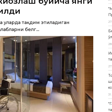
 уларда тақдим этиладиган
лабларни белг...
"
П
27
Б
ў
28
И
т
27
Т
ш
ю
31
.
"
т