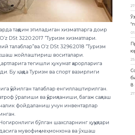
рда тақдим этиладиган хизматларга доир
27
‘z DSt 3220:2017 “Туризм хизматлари.
Ў
 талаблар”ва O‘z DSt 3296:2018 “Туризм
“
ўхшаш жойлаштириш воситалари.
01
артларига тегишли ҳукумат қарорларига
П
и. Бу ҳақда Туризм ва спорт вазирлиги
ю
25
ига қўйилган талаблар енгиллаштирилган.
Со
роф ўралиши ва қўриқланиши, багаж сақлаш
б
инчалик фойдаланиш учун инвентарлар
8 
инган.
27
огиронлиги бўлган шахсларнинг ҳуқуқлари
дасига мувофиқ меҳмонхона ва ўхшаш
иронлар учун шароитлари бўлган камида
ҳамда хонани жиҳозлаш бўйича талаблар