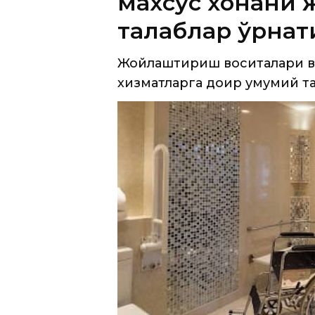
Жойлаштириш воситалари ва
хизматларга доир умумий та