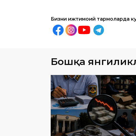
Бошқа янгилик
ЖАМИЯТ
06
.
08
.
202
42,5 млрд сўм солиқ тўлаш