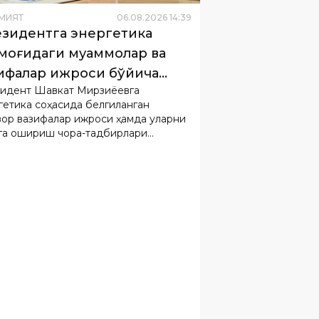
ифалар ижроси бўйича
идент Шавкат Мирзиёевга
орот берилди
гетика соҳасида белгиланган
вор вазифалар ижроси ҳамда уларни
га ошириш чора-тадбирлари
идан ахборот берилди.