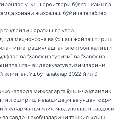
га қулайлик яратиш ва улар
адида меҳмонхона ва ўхшаш жойлаштириш
билан интеграциялашган электрон калитли
қулфлар ва “Хавфсиз туризм” ва “Хавфсиз
рациялашган видеокузатув тизимларини
қилинган. Ушбу талаблар 2022 йил 3
монхоналарда мижозларга қўшимча қулайлик
мини ошириш мақсадида уч ва ундан юқори
ий ҳунармандчилик маҳсулотлари савдоси
 ва савдо шаҳобчаларини ташкил қилиш
узатиб боринг