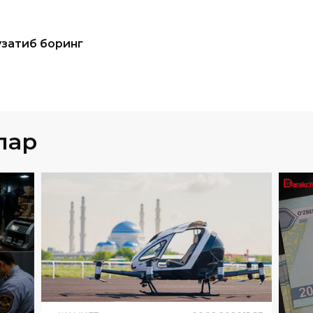
лар
ЖАМИЯТ
06
.
08
.
2026
15
:
53
Қозоғистонда "учар такси" илк
6
15
:
56
ЖА
бор йўловчи билан парвоз
дан
Ўзб