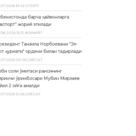
.
07
.
2026
13
:
42
,
СПОРТ
збекистонда барча ҳайвонларга
паспорт” жорий этилади
.
08
.
2026
15
:
31
,
ЖАМИЯТ
резидент Танзила Норбоевани "Эл-
рт ҳурмати" ордени билан тақдирлади
.
07
.
2026
03
:
05
,
СИËСАТ
биқ солиқ қўмитаси раисининг
иринчи ўринбосари Мубин Мирзаев
йил 2 ойга қамалди
.
07
.
2026
12
:
36
,
СИËСАТ