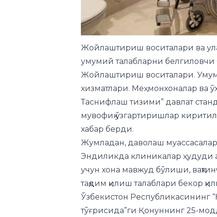
Жойлаштириш воситалари ва ула
умумий талабларни белгиловчи O
Жойлаштириш воситалари. Умумий
хизматлари. Меҳмонхоналар ва 
Таснифлаш тизими” давлат станд
мувофиқ ўзгартиришлар киритилд
хабар берди.
Жумладан, даволаш муассасалар
Эндиликда клиникалар ҳудуди ат
учун хона мавжуд бўлиши, вақт
тақдим қилиш талаблари бекор қил
Ўзбекистон Республикасининг “Н
тўғрисида”ги Қонуннинг 25-мод
жойлаштириш воситаларида ног
битта хонанинг мавжуд бўлиши 
киритилган.