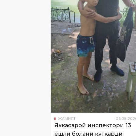
ЖАМИЯТ
06
.
08
.
202
Яккасарой инспектори 13
ёшли болани қутқарди
Тошкент шаҳрида Ички ишлар орган
ходими чўкиб кетаётган 13 ёшли