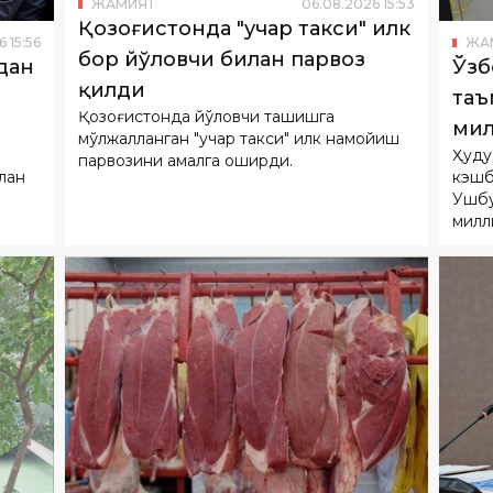
қилди
таъ
Қозоғистонда йўловчи ташишга
мил
мўлжалланган "учар такси" илк намойиш
Ҳуду
ижт
парвозини амалга оширди.
лан
кэшб
Ушбу
милл
ЖА
Пре
ЖАМИЯТ
06
.
08
.
2026
15
:
45
тар
Ўзбекистонга энг кўп мол