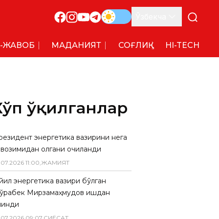
Ўзбекча
-ЖАВОБ
МАДАНИЯТ
СОҒЛИҚ
HI-TECH
Кўп ўқилганлар
резидент энергетика вазирини нега
авозимидан олгани очиқланди
.
07
.
2026
11
:
00
,
ЖАМИЯТ
 йил энергетика вазири бўлган
ўрабек Мирзамаҳмудов ишдан
линди
.
07
.
2026
09
:
07
,
СИËСАТ