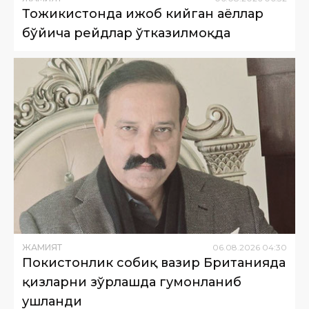
Тожикистонда ҳижоб кийган аёллар
бўйича рейдлар ўтказилмоқда
ЖАМИЯТ
06
.
08
.
2026
04
:
30
Покистонлик собиқ вазир Британияда
қизларни зўрлашда гумонланиб
ушланди