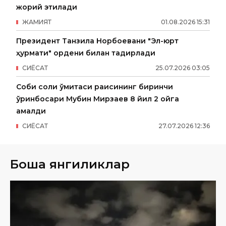
жорий этилади
ЖАМИЯТ
01
.
08
.
2026
15
:
31
Президент Танзила Норбоевани "Эл-юрт
ҳурмати" ордени билан тақдирлади
СИËСАТ
25
.
07
.
2026
03
:
05
Собиқ солиқ қўмитаси раисининг биринчи
ўринбосари Мубин Мирзаев 8 йил 2 ойга
қамалди
СИËСАТ
27
.
07
.
2026
12
:
36
Бошқа янгиликлар