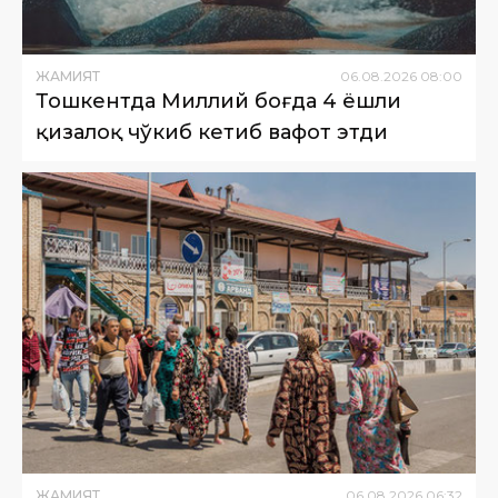
ЖАМИЯТ
06
.
08
.
2026
08
:
00
Тошкентда Миллий боғда 4 ёшли
қизалоқ чўкиб кетиб вафот этди
ЖАМИЯТ
06
.
08
.
2026
06
:
32