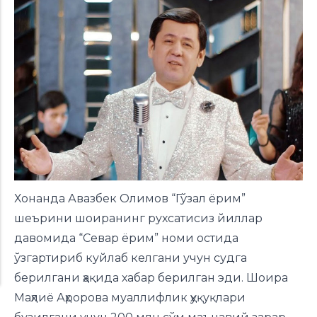
Хонанда Авазбек Олимов “Гўзал ёрим”
шеърини шоиранинг рухсатисиз йиллар
давомида “Севар ёрим” номи остида
ўзгартириб куйлаб келгани учун судга
берилгани ҳақида хабар берилган эди. Шоира
Маҳлиё Аҳророва муаллифлик ҳуқуқлари