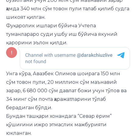
бузилгани учун 200 млн сўм маънавий зарар
ҳамда 340 млн сўм товон пули талаб қилиб судга
шикоят қилган.
Фуқаролик ишлари бўйича Учтепа
туманлараро суди ушбу иш бўйича якуний
қарорини эълон қилди.
Унга кўра, Авазбек Олимов шоирага 150 млн
сўм товон пули, 20 миллион сўм маънавий
зарар, 6 680 000 сўм давлат божи учун тўлов ва
34 минг сўм почта ҳаражатларини тўлаб
берадиган бўлди.
Бундан ташқари хонандага “Севар ёрим”
қўшиғини ижро этмаслик мажбурияти
юкланган.