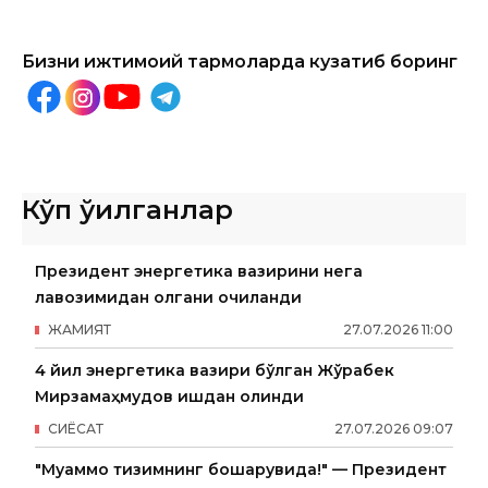
Бизни ижтимоий тармоқларда кузатиб боринг
Кўп ўқилганлар
Президент энергетика вазирини нега
лавозимидан олгани очиқланди
ЖАМИЯТ
27
.
07
.
2026
11
:
00
4 йил энергетика вазири бўлган Жўрабек
Мирзамаҳмудов ишдан олинди
СИËСАТ
27
.
07
.
2026
09
:
07
"Муаммо тизимнинг бошқарувида!" — Президент