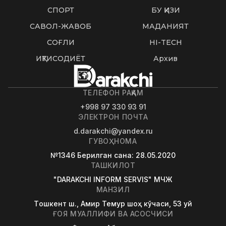
СПОРТ
БУ ҚИЗИҚ
САВОЛ-ЖАВОБ
МАДАНИЯТ
СОҒЛИҚ
HI-TECH
ИҚТИСОДИЁТ
Архив
ТЕЛЕФОН РАҚАМ
+998 97 330 93 91
ЭЛЕКТРОН ПОЧТА
d.darakchi@yandex.ru
ГУВОҲНОМА
№1346
Берилган сана
: 28.05.2020
ТАШКИЛОТ
"DARAKCHI INFORM SERVIS" МЧЖ
МАНЗИЛ
Tошкент ш., Амир Темур шоҳ кўчаси, 53 уй
ҒОЯ МУАЛЛИФИ ВА АСОСЧИСИ