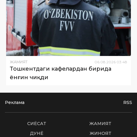
ЖАМИЯТ
06
.
08
.
2026
03
:
48
Тошкентдаги кафелардан бирида
ёнғин чиқди
Реклама
RSS
СИËСАТ
ЖАМИЯТ
ДУНË
ЖИНОЯТ