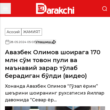
Асосий
ЖАМИЯТ
Улашиш
28
.
05
.
2024
05
:
03
Авазбек Олимов шоирага 170
млн сўм товон пули ва
маънавий зарар тўлаб
берадиган бўлди (видео)
Хонанда Авазбек Олимов “Гўзал ёрим”
шеърини шоиранинг рухсатисиз йиллар
давомида “Севар ёр...