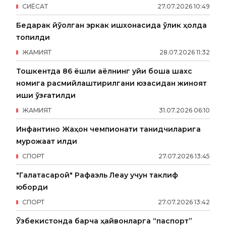
СИËСАТ
27
.
07
.
2026
10
:
49
Бедарак йўқолган эркак ишхонасида ўлик ҳолда
топилди
ЖАМИЯТ
28
.
07
.
2026
11
:
32
Тошкентда 86 ёшли аёлнинг уйи бошқа шахс
номига расмийлаштирилгани юзасидан жиноят
иши қўзғатилди
ЖАМИЯТ
31
.
07
.
2026
06
:
10
Инфантино Жаҳон чемпионати танқидчиларига
мурожаат қилди
СПОРТ
27
.
07
.
2026
13
:
45
"Галатасарой" Рафаэль Леау учун таклиф
юборди
СПОРТ
27
.
07
.
2026
13
:
42
Ўзбекистонда барча ҳайвонларга “паспорт”