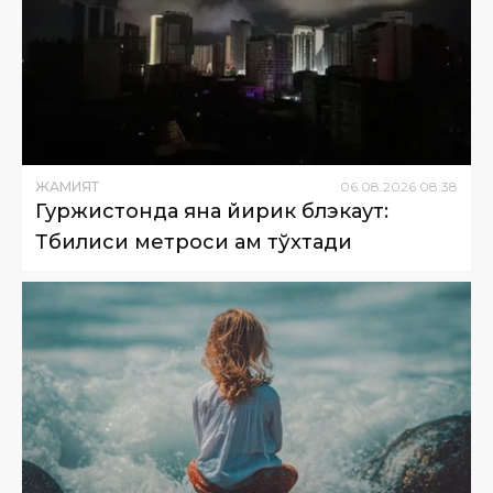
ЖАМИЯТ
06
.
08
.
2026
08
:
38
Гуржистонда яна йирик блэкаут:
Тбилиси метроси ҳам тўхтади