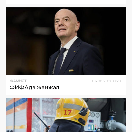
ЖАМИЯТ
06
.
08
.
2026
03
:
59
ФИФАда жанжал