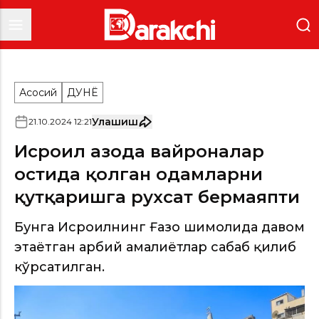
Асосий
ДУНË
Улашиш
21
.
10
.
2024
12
:
21
Исроил Ғазода вайроналар
остида қолган одамларни
қутқаришга рухсат бермаяпти
Бунга Исроилнинг Ғазо шимолида давом
этаётган ҳарбий амалиётлар сабаб қилиб
кўрсатилган.