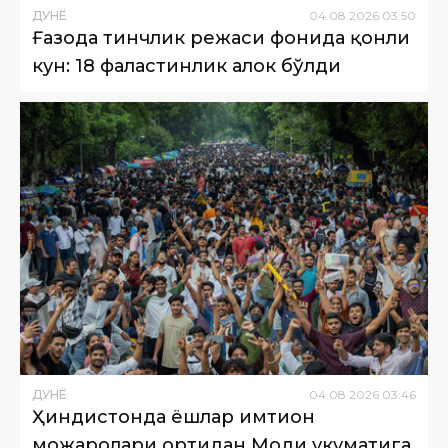
ДУНË
04
.
08
.
2026
03
:
50
Ғазода тинчлик режаси фонида қонли
кун: 18 фаластинлик ҳалок бўлди
ДУНË
04
.
08
.
2026
03
:
46
Ҳиндистонда ёшлар имтиҳон
можаролари ортидан Моди ҳукуматига