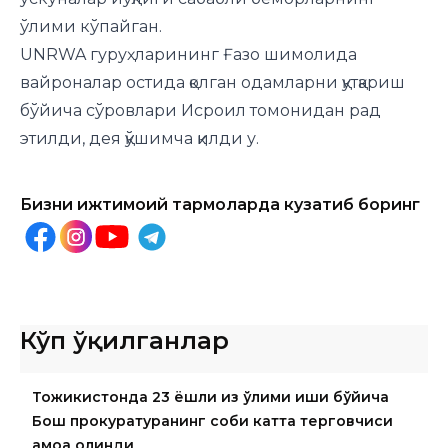
ўлими кўпайган.
UNRWA гуруҳларининг Ғазо шимолида
вайроналар остида қолган одамларни қутқариш
бўйича сўровлари Исроил томонидан рад
этилди, дея қўшимча қилди у.
Бизни ижтимоий тармоқларда кузатиб боринг
Кўп ўқилганлар
Тожикистонда 23 ёшли қиз ўлими иши бўйича
Бош прокуратуранинг собиқ катта терговчиси
қамоққа олинди