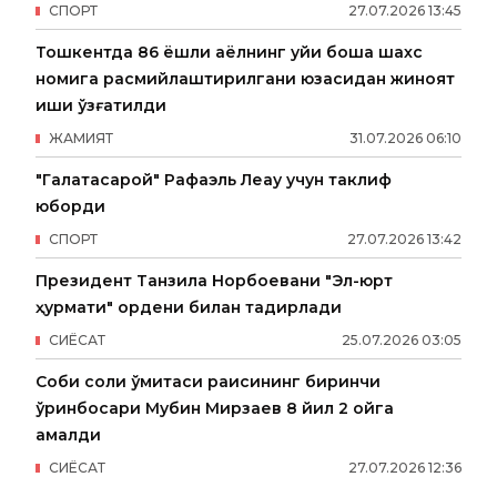
СПОРТ
27
.
07
.
2026
13
:
45
Тошкентда 86 ёшли аёлнинг уйи бошқа шахс
номига расмийлаштирилгани юзасидан жиноят
иши қўзғатилди
ЖАМИЯТ
31
.
07
.
2026
06
:
10
"Галатасарой" Рафаэль Леау учун таклиф
юборди
СПОРТ
27
.
07
.
2026
13
:
42
Президент Танзила Норбоевани "Эл-юрт
ҳурмати" ордени билан тақдирлади
СИËСАТ
25
.
07
.
2026
03
:
05
Собиқ солиқ қўмитаси раисининг биринчи
ўринбосари Мубин Мирзаев 8 йил 2 ойга
қамалди
СИËСАТ
27
.
07
.
2026
12
:
36