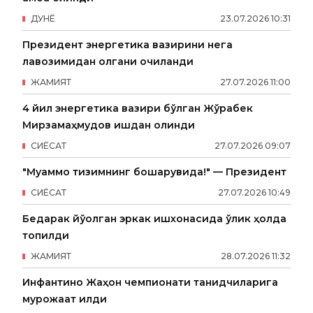
ДУНË
23
.
07
.
2026
10
:
31
Президент энергетика вазирини нега
лавозимидан олгани очиқланди
ЖАМИЯТ
27
.
07
.
2026
11
:
00
4 йил энергетика вазири бўлган Жўрабек
Мирзамаҳмудов ишдан олинди
СИËСАТ
27
.
07
.
2026
09
:
07
"Муаммо тизимнинг бошқарувида!" — Президент
СИËСАТ
27
.
07
.
2026
10
:
49
Бедарак йўқолган эркак ишхонасида ўлик ҳолда
топилди
ЖАМИЯТ
28
.
07
.
2026
11
:
32
Инфантино Жаҳон чемпионати танқидчиларига
мурожаат қилди