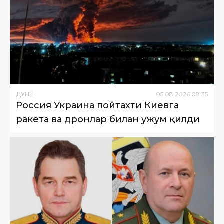
ДУНË
05
.
08
.
2026
08
:
35
Россия Украина пойтахти Киевга
ракета ва дронлар билан ҳужум қилди