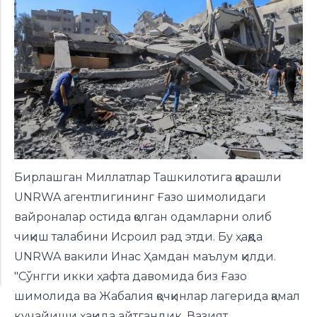
Бирлашган Миллатлар Ташкилотига қарашли
UNRWA агентлигининг Ғазо шимолидаги
вайроналар остида қолган одамларни олиб
чиқиш талабини Исроил рад этди. Бу ҳақда
UNRWA вакили Инас Ҳамдан маълум қилди.
"Сўнгги икки ҳафта давомида биз Ғазо
шимолида ва Жабалия қочқинлар лагерида қамал
кучайиши ҳақида айтгандик. Вазият