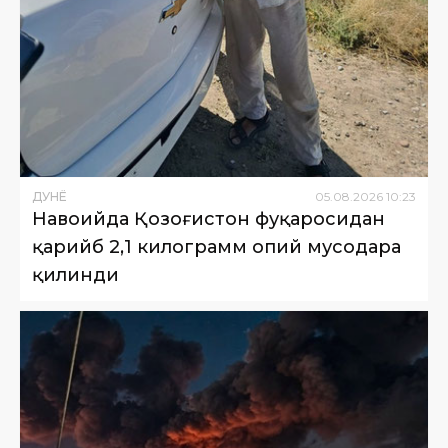
ДУНË
05
.
08
.
2026
10
:
23
Навоийда Қозоғистон фуқаросидан
қарийб 2,1 килограмм опий мусодара
қилинди