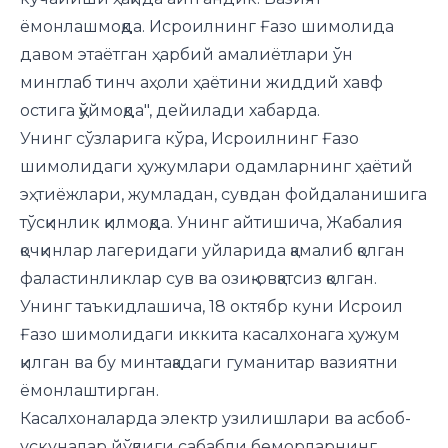
ёмонлашмоқда. Исроилнинг Ғазо шимолида
давом этаётган ҳарбий амалиётлари ўн
минглаб тинч аҳоли ҳаётини жиддий хавф
остига қўймоқда", дейилади хабарда.
Унинг сўзларига кўра, Исроилнинг Ғазо
шимолидаги ҳужумлари одамларнинг ҳаётий
эҳтиёжлари, жумладан, сувдан фойдаланишига
тўсқинлик қилмоқда. Унинг айтишича, Жабалия
қочқинлар лагеридаги уйларида қамалиб қолган
фаластинликлар сув ва озиқ-овқатсиз қолган.
Унинг таъкидлашича, 18 октябр куни Исроил
Ғазо шимолидаги иккита касалхонага ҳужум
қилган ва бу минтақадаги гуманитар вазиятни
ёмонлаштирган.
Касалхоналарда электр узилишлари ва асбоб-
ускуналар йўқлиги сабабли беморларнинг