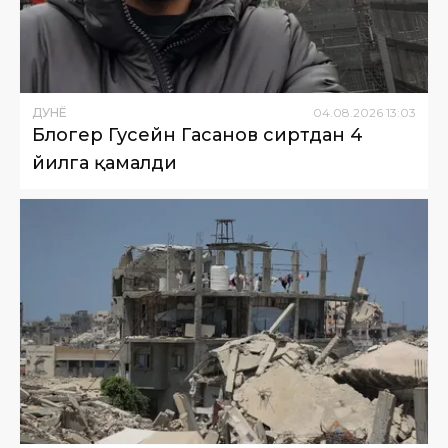
ДУНË
04
.
08
.
2026
13
:
03
Блогер Гусейн Гасанов сиртдан 4
йилга қамалди