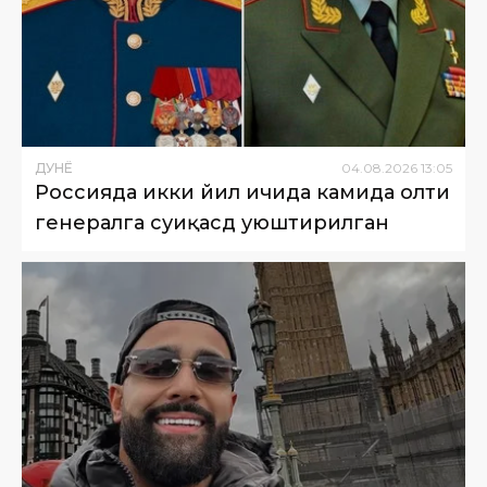
ДУНË
04
.
08
.
2026
13
:
05
Россияда икки йил ичида камида олти
генералга суиқасд уюштирилган