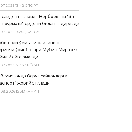
.
07
.
2026
13
:
42
,
СПОРТ
резидент Танзила Норбоевани "Эл-
рт ҳурмати" ордени билан тақдирлади
.
07
.
2026
03
:
05
,
СИËСАТ
биқ солиқ қўмитаси раисининг
иринчи ўринбосари Мубин Мирзаев
йил 2 ойга қамалди
.
07
.
2026
12
:
36
,
СИËСАТ
збекистонда барча ҳайвонларга
паспорт” жорий этилади
.
08
.
2026
15
:
31
,
ЖАМИЯТ