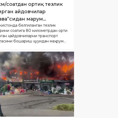
км/соатдан ортиқ тезлик
рган ҳайдовчилар
ава”сидан маҳрум
кистонда белгиланган тезлик
линиши мумкин
рини соатига 80 километрдан ортиқ
ган ҳайдовчиларни транспорт
тасини бошқариш ҳуқуқидан маҳрум
 таклиф қилинмоқда.