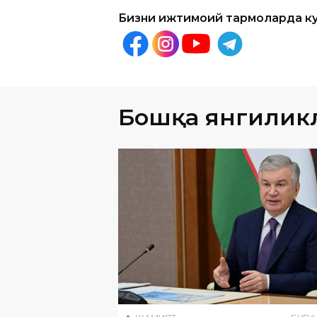
Бизни ижтимоий тармоқларда к
Бошқа янгилик