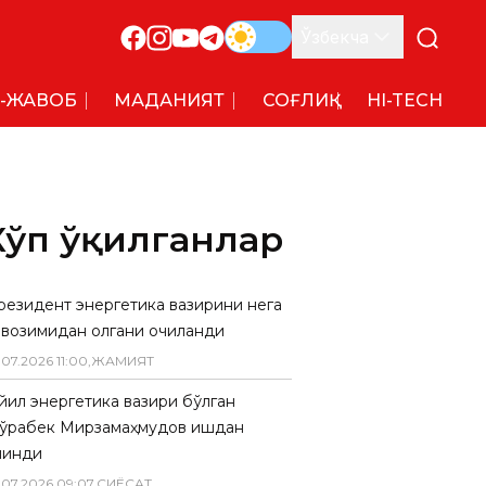
Ўзбекча
-ЖАВОБ
МАДАНИЯТ
СОҒЛИҚ
HI-TECH
Кўп ўқилганлар
резидент энергетика вазирини нега
авозимидан олгани очиқланди
.
07
.
2026
11
:
00
,
ЖАМИЯТ
 йил энергетика вазири бўлган
ўрабек Мирзамаҳмудов ишдан
линди
.
07
.
2026
09
:
07
,
СИËСАТ