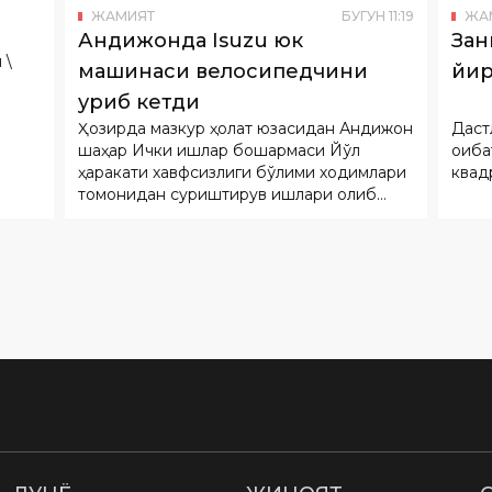
ЖАМИЯТ
БУГУН
11
:
19
ЖА
Андижонда Isuzu юк
Зан
 \
машинаси велосипедчини
йир
уриб кетди
Ҳозирда мазкур ҳолат юзасидан Андижон
Даст
шаҳар Ички ишлар бошқармаси Йўл
оқиб
ҳаракати хавфсизлиги бўлими ходимлари
квад
томонидан суриштирув ишлари олиб
борилмоқда.