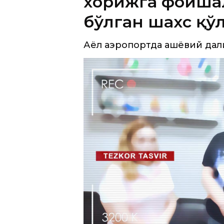
хорижга фоҳиш
бўлган шахс қў
Аёл аэропортда ашёвий дали