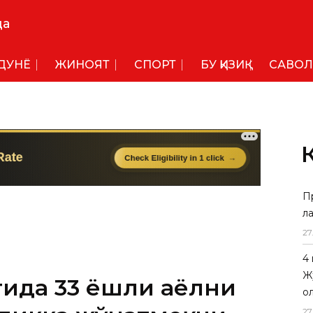
да
ДУНË
ЖИНОЯТ
СПОРТ
БУ ҚИЗИҚ
САВОЛ
П
л
27
4
Ж
ида 33 ёшли аёлни
о
27