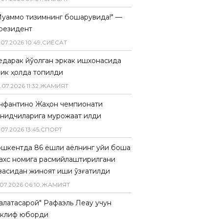
Муаммо тизимнинг бошқарувида!" —
резидент
.
07
.
2026
10
:
49
,
СИËСАТ
едарак йўқолган эркак ишхонасида
лик ҳолда топилди
.
07
.
2026
11
:
32
,
ЖАМИЯТ
нфантино Жаҳон чемпионати
анқидчиларига мурожаат қилди
.
07
.
2026
13
:
45
,
СПОРТ
ошкентда 86 ёшли аёлнинг уйи бошқа
ахс номига расмийлаштирилгани
засидан жиноят иши қўзғатилди
07
.
2026
06
:
10
,
ЖАМИЯТ
Галатасарой" Рафаэль Леау учун
аклиф юборди