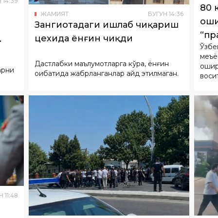
Н
14
:
39
80 
ЖАМИЯТ
БУГУН
14
:
36
оши
Зангиотадаги ишлаб чиқариш
а
“пр
цехида ёнғин чиқди
Ўзбе
қи
меъё
Дастлабки маълумотларга кўра, ёнғин
ошир
арни
оқибатида жабрланганлар қайд этилмаган.
воси
этиш
Н
11
:
48