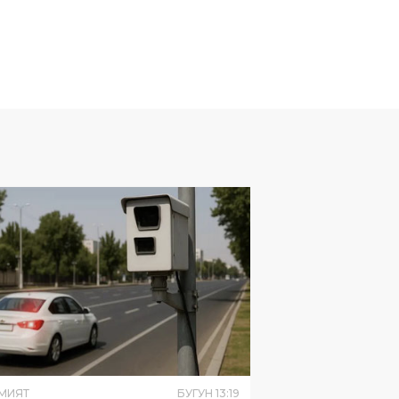
МИЯТ
БУГУН
13
:
19