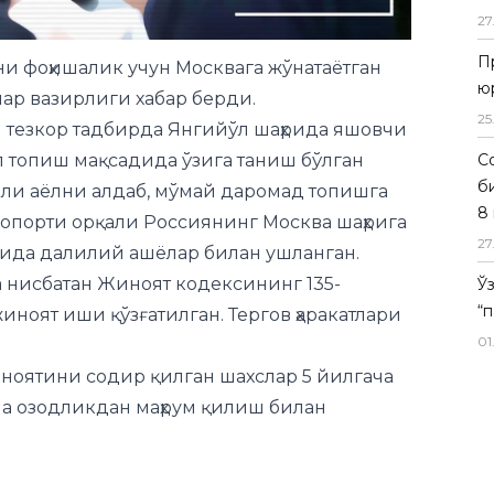
27
П
и фоҳишалик учун Москвага жўнатаётган
ю
шлар вазирлиги
хабар
берди.
25
 тезкор тадбирда Янгийўл шаҳрида яшовчи
ул топиш мақсадида ўзига таниш бўлган
Со
б
ли аёлни алдаб, мўмай даромад топишга
8 
ропорти орқали Россиянинг Москва шаҳрига
27
қтида далилий ашёлар билан ушланган.
 нисбатан Жиноят кодексининг 135-
Ў
“
иноят иши қўзғатилган. Тергов ҳаракатлари
01
иноятини содир қилган шахслар 5 йилгача
ча озодликдан маҳрум қилиш билан