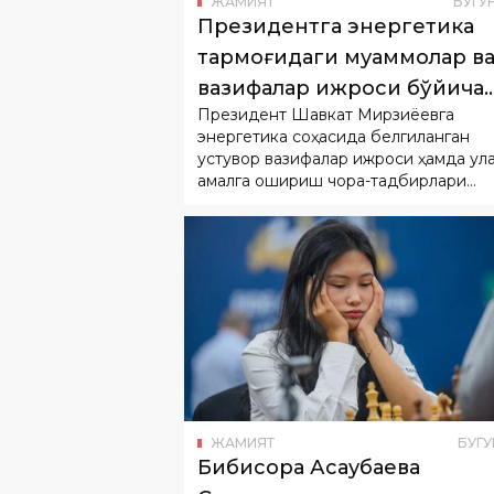
ЖАМИЯТ
БУГУ
Президентга энергетика
тармоғидаги муаммолар в
вазифалар ижроси бўйича
Президент Шавкат Мирзиёевга
ахборот берилди
энергетика соҳасида белгиланган
устувор вазифалар ижроси ҳамда ул
амалга ошириш чора-тадбирлари
юзасидан ахборот берилди.
ЖАМИЯТ
БУГУ
Бибисора Асаубаева