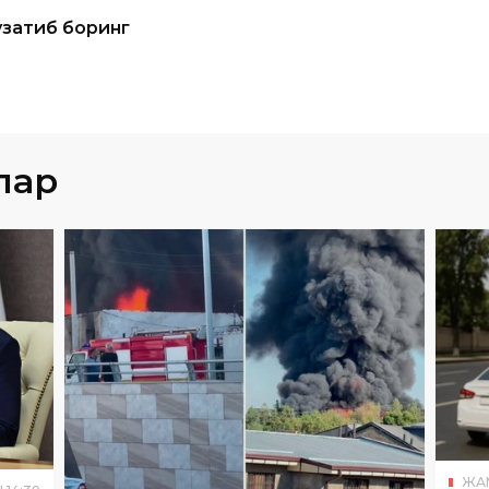
узатиб боринг
лар
ЖА