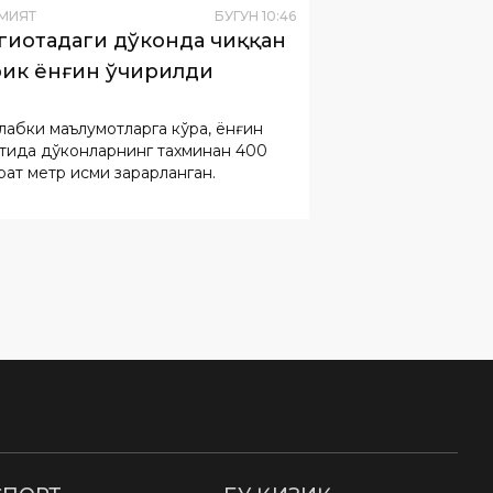
МИЯТ
БУГУН
10
:
46
гиотадаги дўконда чиққан
ик ёнғин ўчирилди
лабки маълумотларга кўра, ёнғин
атида дўконларнинг тахминан 400
рат метр қисми зарарланган.