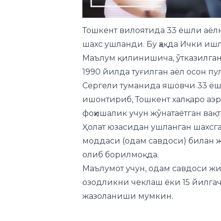
Тошкент вилоятида 33 ёшли аёлн
шахс ушланди. Бу ҳақда Ички и
Маълум қилинишича, ўтказилган
1990 йилда туғилган аёл осон п
Сергели туманида яшовчи 33 ёш
ишонтириб, Тошкент халқаро аэ
фоҳишалик учун жўнатаётган ва
Ҳолат юзасидан ушланган шахсга
моддаси (одам савдоси) билан ж
олиб борилмоқда.
Маълумот учун, одам савдоси ж
озодликни чеклаш ёки 15 йилга
жазоланиши мумкин.