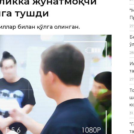
аликка жўнатмоқчи
лга тушди
"
П
ллар билан қўлга олинган.
27
Б
ў
28
И
т
27
Т
ш
ю
31
.
"
т