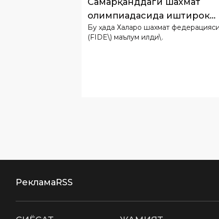
Самарқанддаги шахмат
олимпиадасида иштирок
Бу ҳақда Халқаро шахмат федерацияси
этади
(FIDE\) маълум қилди\.
Реклама
RSS