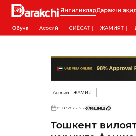
Янгиликлар
Даракчи ҳақи
Обуна
Асосий
СИËСАТ
ЖАМИЯТ
Асосий
ЖАМИЯТ
Улашиш
05
.
07
.
2025
13
:
56
Тошкент вилоят