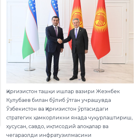
Қирғизистон ташқи ишлар вазири Жеэнбек
Кулубаев билан бўлиб ўтган учрашувда
Ўзбекистон ва Қирғизистон ўртасидаги
стратегик ҳамкорликни янада чуқурлаштириш,
хусусан, савдо, иқтисодий алоқалар ва
чегараолди инфратузилмасини