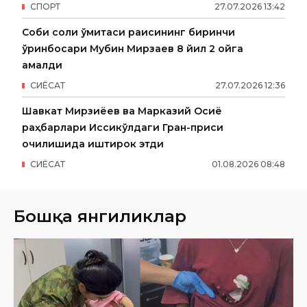
СПОРТ
27
.
07
.
2026
13
:
42
Собиқ солиқ қўмитаси раисининг биринчи
ўринбосари Мубин Мирзаев 8 йил 2 ойга
қамалди
СИËСАТ
27
.
07
.
2026
12
:
36
Шавкат Мирзиёев ва Марказий Осиё
раҳбарлари Иссиқкўлдаги Гран-приси
очилишида иштирок этди
СИËСАТ
01
.
08
.
2026
08
:
48
Бошқа янгиликлар