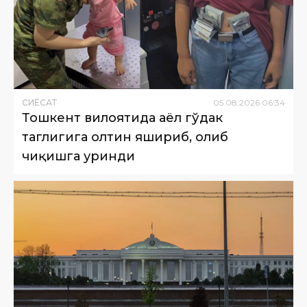
СИËСАТ
05
.
08
.
2026
06
:
34
Тошкент вилоятида аёл гўдак
таглигига олтин яшириб, олиб
чиқишга уринди