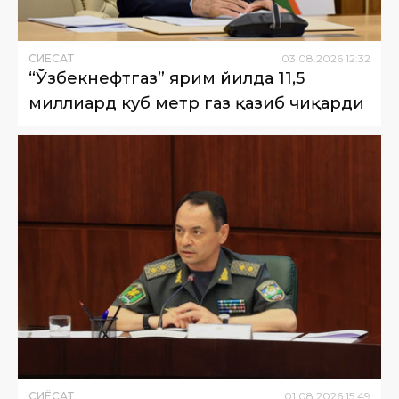
СИËСАТ
03
.
08
.
2026
12
:
32
“Ўзбекнефтгаз” ярим йилда 11,5
миллиард куб метр газ қазиб чиқарди
СИËСАТ
01
.
08
.
2026
15
:
49