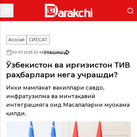
Асосий
СИËСАТ
Улашиш
30
.
07
.
2025
20
:
46
Ўзбекистон ва Қирғизистон ТИВ
раҳбарлари нега учрашди?
Икки мамлакат вакиллари савдо,
инфратузилма ва минтақавий
интеграцияга оид Масалаларни муҳокама
қилди.