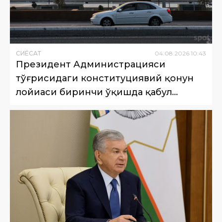
СИËСАТ
04
.
08
.
2026
10
:
43
Президент Администрацияси
тўғрисидаги конституциявий қонун
лойиҳаси биринчи ўқишда қабул
қилинди