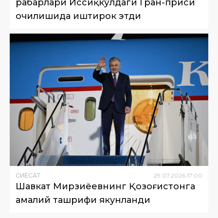
раҳбарлари Иссиқкўлдаги Гран-приси
очилишида иштирок этди
СИËСАТ
29
.
07
.
2026
17
:
00
Шавкат Мирзиёевнинг Қозоғистонга
амалий ташрифи якунланди