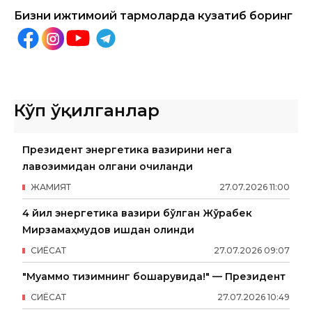
Бизни ижтимоий тармоқларда кузатиб боринг
Кўп ўқилганлар
Президент энергетика вазирини нега
лавозимидан олгани очиқланди
ЖАМИЯТ
27
.
07
.
2026
11
:
00
4 йил энергетика вазири бўлган Жўрабек
Мирзамаҳмудов ишдан олинди
СИËСАТ
27
.
07
.
2026
09
:
07
"Муаммо тизимнинг бошқарувида!" — Президент
СИËСАТ
27
.
07
.
2026
10
:
49