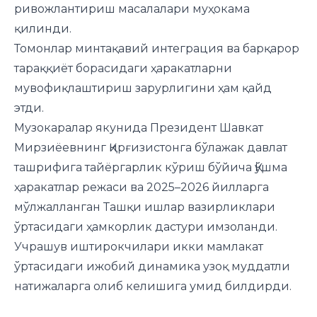
ривожлантириш масалалари муҳокама
қилинди.
Томонлар минтақавий интеграция ва барқарор
тараққиёт борасидаги ҳаракатларни
мувофиқлаштириш зарурлигини ҳам қайд
этди.
Музокаралар якунида Президент Шавкат
Мирзиёевнинг Қирғизистонга бўлажак давлат
ташрифига тайёргарлик кўриш бўйича Қўшма
ҳаракатлар режаси ва 2025–2026 йилларга
мўлжалланган Ташқи ишлар вазирликлари
ўртасидаги ҳамкорлик дастури имзоланди.
Учрашув иштирокчилари икки мамлакат
ўртасидаги ижобий динамика узоқ муддатли
натижаларга олиб келишига умид билдирди.