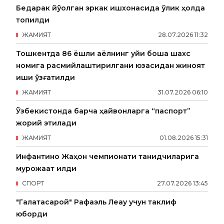
Бедарак йўқолган эркак ишхонасида ўлик ҳолда
топилди
ЖАМИЯТ
28
.
07
.
2026
11
:
32
Тошкентда 86 ёшли аёлнинг уйи бошқа шахс
номига расмийлаштирилгани юзасидан жиноят
иши қўзғатилди
ЖАМИЯТ
31
.
07
.
2026
06
:
10
Ўзбекистонда барча ҳайвонларга “паспорт”
жорий этилади
ЖАМИЯТ
01
.
08
.
2026
15
:
31
Инфантино Жаҳон чемпионати танқидчиларига
мурожаат қилди
СПОРТ
27
.
07
.
2026
13
:
45
"Галатасарой" Рафаэль Леау учун таклиф
юборди