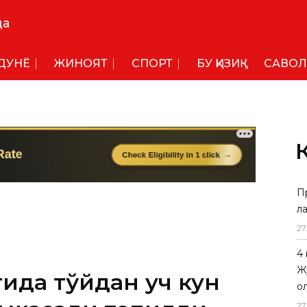
да
ДУНË
ЖИНОЯТ
СПОРТ
БУ ҚИЗИҚ
САВОЛ
П
л
27
4
Ж
ида тўйдан уч кун
о
27