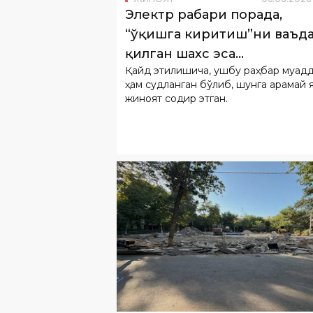
Электр раҳбари порада,
“ўқишга киритиш”ни ваъд
қилган шахс эса
Қайд этилишича, ушбу раҳбар муқад
фирибгарликда ушланди
ҳам судланган бўлиб, шунга қарамай 
жиноят содир этган.