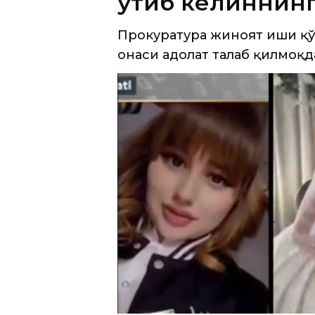
ўтиб келиннин
Прокуратура жиноят иши қў
онаси адолат талаб қилмоқд