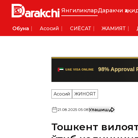
Янгиликлар
Даракчи ҳақи
Обуна
Асосий
СИËСАТ
ЖАМИЯТ
Асосий
ЖИНОЯТ
Улашиш
21
.
08
.
2025
05
:
08
Тошкент вилоят