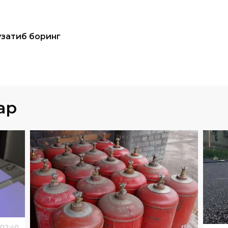
узатиб боринг
ар
02
:
40