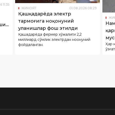
6
11
:
35
ЖИНОЯТ
01
.
08
.
2026
08
:
29
Қашқадарёда электр
ЖИ
тармоғига ноқонуний
Нам
ши
уланишлар фош этилди
қар
Қашқадарёда фермер хўжалиги 2,2
мус
миллиард сўмлик электрдан ноқонуний
Ҳар 
фойдаланган.
қўзға