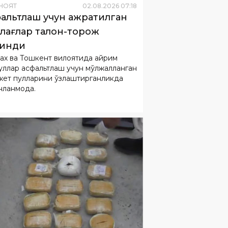
НОЯТ
02
.
08
.
2026
07
:
18
альтлаш учун ажратилган
лағлар талон-торож
линди
ах ва Тошкент вилоятида айрим
уллар асфальтлаш учун мўлжалланган
ет пулларини ўзлаштирганликда
нланмоқда.