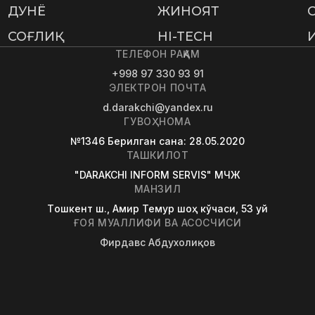
ДУНË
ЖИНОЯТ
СОҒЛИҚ
HI-TECH
ТЕЛЕФОН РАҚАМ
+998 97 330 93 91
ЭЛЕКТРОН ПОЧТА
d.darakchi@yandex.ru
ГУВОҲНОМА
№1346
Берилган сана
: 28.05.2020
ТАШКИЛОТ
"DARAKCHI INFORM SERVIS" МЧЖ
МАНЗИЛ
Tошкент ш., Амир Темур шоҳ кўчаси, 53 уй
ҒОЯ МУАЛЛИФИ ВА АСОСЧИСИ
Фирдавс Абдухолиқов