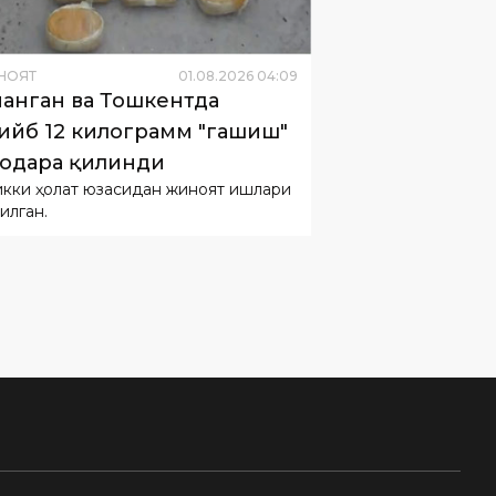
НОЯТ
01
.
08
.
2026
04
:
09
анган ва Тошкентда
ийб 12 килограмм "гашиш"
одара қилинди
икки ҳолат юзасидан жиноят ишлари
тилган.