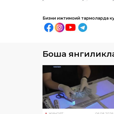
Бизни ижтимоий тармоқларда к
Бошқа янгиликл
ЖИНОЯТ
06
.
08
.
2026