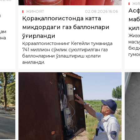
ЖИ
Асф
ЖИНОЯТ
02
.
08
.
2026
16
:
06
а
Қорақалпоғистонда катта
маб
миқдордаги газ баллонлари
қи
дам
ўғирланди
Жизз
яна
масъ
Қорақалпоғистоннинг Кегейли туманида
бюдж
741 миллион сўмлик суюлтирилган газ
гумо
баллонларини ўзлаштириш ҳолати
аниқланди.