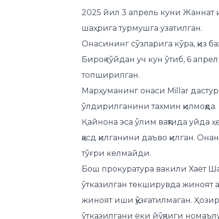
2025 йил 3 апрель куни Жаннат 
шаҳрига турмушга узатилган.
Онасининг сўзларига кўра, қиз ба
Бироқ тўйдан уч кун ўтиб, 6 апр
топширилган.
Марҳуманинг онаси Millar дастур
ўлдирилганини тахмин қилмоқда.
Қайнона эса ўлим вақтида уйда 
қасд қилганини даъво қилган. Она
тўғри келмайди.
Бош прокуратура вакили Хаёт Шам
ўтказилган текширувда жиноят а
жиноят иши қўзғатилмаган. Ҳози
ўтказилгани ёки йўқлиги номаъл