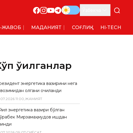
Ўзбекча
-ЖАВОБ
МАДАНИЯТ
СОҒЛИҚ
HI-TECH
Кўп ўқилганлар
резидент энергетика вазирини нега
авозимидан олгани очиқланди
.
07
.
2026
11
:
00
,
ЖАМИЯТ
 йил энергетика вазири бўлган
ўрабек Мирзамаҳмудов ишдан
линди
.
07
.
2026
09
:
07
,
СИËСАТ