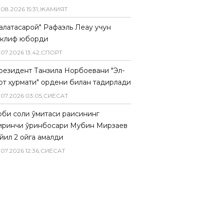
.
08
.
2026
15
:
31
,
ЖАМИЯТ
Галатасарой" Рафаэль Леау учун
аклиф юборди
.
07
.
2026
13
:
42
,
СПОРТ
резидент Танзила Норбоевани "Эл-
рт ҳурмати" ордени билан тақдирлади
.
07
.
2026
03
:
05
,
СИËСАТ
биқ солиқ қўмитаси раисининг
иринчи ўринбосари Мубин Мирзаев
йил 2 ойга қамалди
.
07
.
2026
12
:
36
,
СИËСАТ