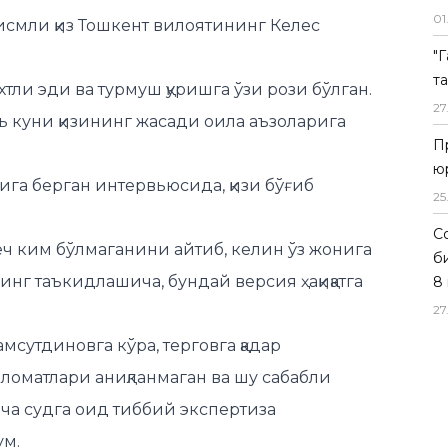
01
исмли қиз Тошкент вилоятининг Келес
"
т
хтли эди ва турмуш қуришга ўзи рози бўлган.
27
ель куни қизининг жасади оила аъзоларига
П
ю
ига берган интервьюсида, қизи бўғиб
25
Со
ҳеч ким бўлмаганини айтиб, келин ўз жонига
б
нинг таъкидлашича, бундай версия ҳақиқатга
8 
27
сутдиновга кўра, терговга қадар
ломатлари аниқланмаган ва шу сабабли
рча судга оид тиббий экспертиза
ум.