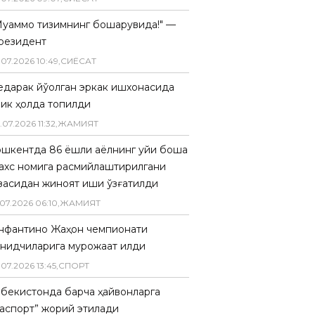
Муаммо тизимнинг бошқарувида!" —
резидент
.
07
.
2026
10
:
49
,
СИËСАТ
едарак йўқолган эркак ишхонасида
лик ҳолда топилди
.
07
.
2026
11
:
32
,
ЖАМИЯТ
ошкентда 86 ёшли аёлнинг уйи бошқа
ахс номига расмийлаштирилгани
засидан жиноят иши қўзғатилди
07
.
2026
06
:
10
,
ЖАМИЯТ
нфантино Жаҳон чемпионати
анқидчиларига мурожаат қилди
.
07
.
2026
13
:
45
,
СПОРТ
збекистонда барча ҳайвонларга
паспорт” жорий этилади