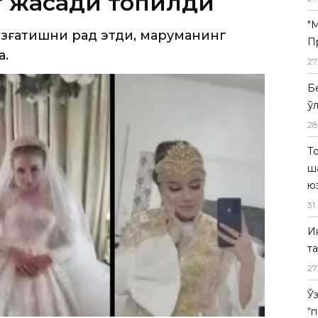
г жасади топилди
"
зғатишни рад этди, марҳуманинг
П
а.
27
Б
ў
28
Т
ш
ю
31
.
И
т
27
Ў
“