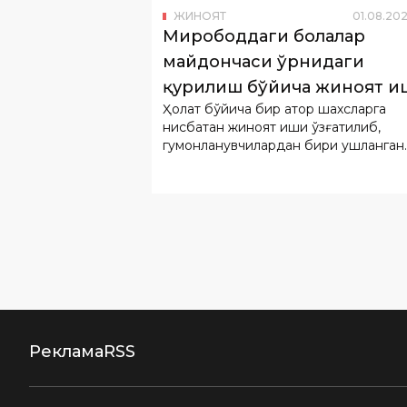
ЖИНОЯТ
01
.
08
.
202
Мирободдаги болалар
майдончаси ўрнидаги
қурилиш бўйича жиноят и
Ҳолат бўйича бир қатор шахсларга
очилди
нисбатан жиноят иши қўзғатилиб,
гумонланувчилардан бири ушланган.
Реклама
RSS