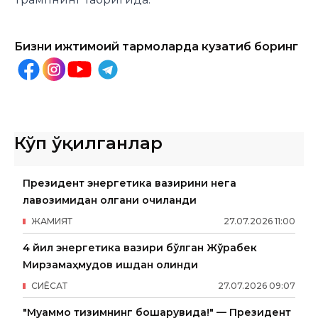
Бизни ижтимоий тармоқларда кузатиб боринг
Кўп ўқилганлар
Президент энергетика вазирини нега
лавозимидан олгани очиқланди
ЖАМИЯТ
27
.
07
.
2026
11
:
00
4 йил энергетика вазири бўлган Жўрабек
Мирзамаҳмудов ишдан олинди
СИËСАТ
27
.
07
.
2026
09
:
07
"Муаммо тизимнинг бошқарувида!" — Президент