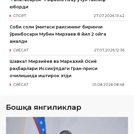
юборди
СПОРТ
27
.
07
.
2026
13
:
42
Собиқ солиқ қўмитаси раисининг биринчи
ўринбосари Мубин Мирзаев 8 йил 2 ойга
қамалди
СИËСАТ
27
.
07
.
2026
12
:
36
Шавкат Мирзиёев ва Марказий Осиё
раҳбарлари Иссиқкўлдаги Гран-приси
очилишида иштирок этди
СИËСАТ
01
.
08
.
2026
08
:
48
Бошқа янгиликлар