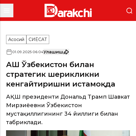
Асосий
СИËСАТ
Улашиш
01
.
09
.
2025
06
:
04
АҚШ Ўзбекистон билан
стратегик шерикликни
кенгайтиришни истамоқда
АҚШ президенти Дональд Трамп Шавкат
Мирзиёевни Ўзбекистон
мустақиллигининг 34 йиллиги билан
табриклади.