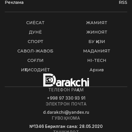
Реклама
RSS
СИËСАТ
ЖАМИЯТ
ДУНË
ЖИНОЯТ
СПОРТ
БУ ҚИЗИҚ
САВОЛ-ЖАВОБ
МАДАНИЯТ
СОҒЛИҚ
HI-TECH
ИҚТИСОДИЁТ
Архив
ТЕЛЕФОН РАҚАМ
+998 97 330 93 91
ЭЛЕКТРОН ПОЧТА
d.darakchi@yandex.ru
ГУВОҲНОМА
№1346
Берилган сана
: 28.05.2020