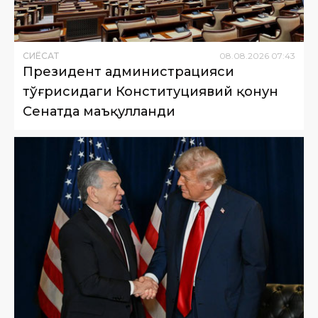
СИËСАТ
08
.
08
.
2026
07
:
43
Президент администрацияси
тўғрисидаги Конституциявий қонун
Сенатда маъқулланди