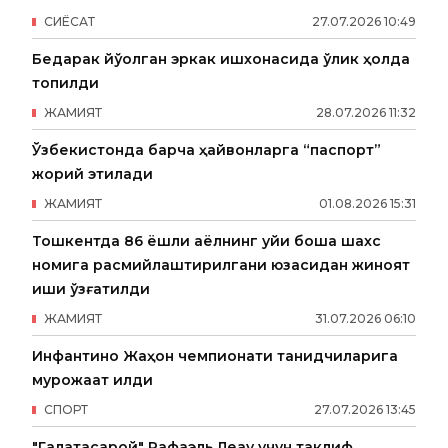
СИËСАТ
27
.
07
.
2026
10
:
49
Бедарак йўқолган эркак ишхонасида ўлик ҳолда
топилди
ЖАМИЯТ
28
.
07
.
2026
11
:
32
Ўзбекистонда барча ҳайвонларга “паспорт”
жорий этилади
ЖАМИЯТ
01
.
08
.
2026
15
:
31
Тошкентда 86 ёшли аёлнинг уйи бошқа шахс
номига расмийлаштирилгани юзасидан жиноят
иши қўзғатилди
ЖАМИЯТ
31
.
07
.
2026
06
:
10
Инфантино Жаҳон чемпионати танқидчиларига
мурожаат қилди
СПОРТ
27
.
07
.
2026
13
:
45
"Галатасарой" Рафаэль Леау учун таклиф