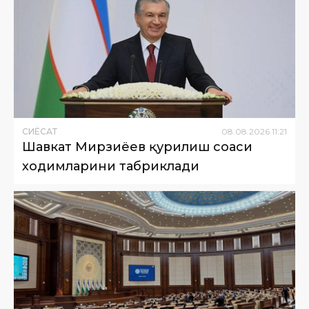
СИËСАТ
08
.
08
.
2026
11
:
21
Шавкат Мирзиёев қурилиш соҳаси
ходимларини табриклади