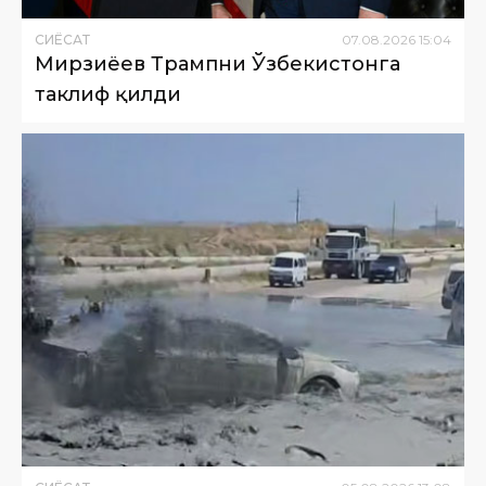
СИËСАТ
07
.
08
.
2026
15
:
04
Мирзиёев Трампни Ўзбекистонга
таклиф қилди