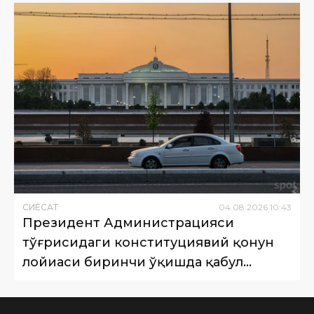
СИËСАТ
04
.
08
.
2026
10
:
43
Президент Администрацияси
тўғрисидаги конституциявий қонун
лойиҳаси биринчи ўқишда қабул
қилинди