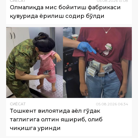
СИËСАТ
05
.
08
.
2026
13
:
08
Олмалиқда мис бойитиш фабрикаси
қувурида ёрилиш содир бўлди
СИËСАТ
05
.
08
.
2026
06
:
34
Тошкент вилоятида аёл гўдак
таглигига олтин яшириб, олиб
чиқишга уринди