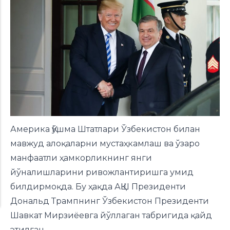
Америка Қўшма Штатлари Ўзбекистон билан
мавжуд алоқаларни мустаҳкамлаш ва ўзаро
манфаатли ҳамкорликнинг янги
йўналишларини ривожлантиришга умид
билдирмоқда. Бу ҳақда АҚШ Президенти
Дональд Трампнинг Ўзбекистон Президенти
Шавкат Мирзиёевга йўллаган табригида қайд
этилган.