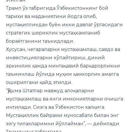
Трамп ўз табригида Ўзбекистоннинг бой
тарихи ва маданиятини йодга олиб,
мустақилликдан буён икки давлат ўртасидаги
стратегик шериклик мустаҳкамланиб
бораётганини таъкидлади.
Хусусан, чегараларни мустаҳкамлаш, савдо ва
инвестицияларни кўпайтириш, диний
эркинлик ҳамда минтақавий барқарорликни
таъминлаш йўлида муҳим ҳамкорлик амалга
оширилгани қайд этилди.
“Қўшма Штатлар мавжуд алоқаларни
мустаҳкамлаш ва янги имкониятларни очишга
интилади. Сизга ва Ўзбекистон халқига
Мустақиллик байрами муносабати билан энг
эзгу тилакларимни йўллайман”, — дейилади
Трампнинг табригида.