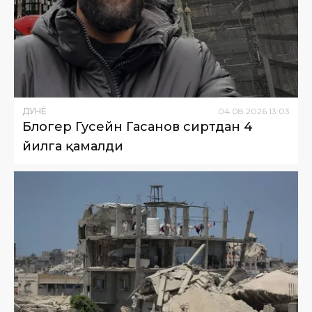
ДУНË
04
.
08
.
2026
13
:
03
Блогер Гусейн Гасанов сиртдан 4
йилга қамалди