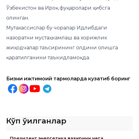
Ўзбекистон ва Ироқ фуқаролари ҳибсга
олинган.
Мутахассислар бу чоралар Идлибдаги
назоратни мустаҳкамлаш ва хорижлик
жиҳодчалар таъсирининг олдини олишга
қаратилганини таъкидламоқда.
Бизни ижтимоий тармоқларда кузатиб боринг
Кўп ўқилганлар
Президент энергетика вазирини нега