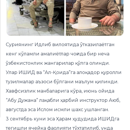
Суриянинг Идлиб вилоятида ўтказилаётган
кенг кўламли амалиётлар чоғида бир неча
ўзбекистонлик жангарилар қўлга олинди.
Улар ИШИД ва “Ал-Қоида”га алоқадор қуролли
тузилмалар аъзоси бўлгани маълум қилинди.
Хавфсизлик манбаларига кўра, июнь ойида
“Абу Дужана” лақабли ҳарбий инструктор Аюб,
августда эса Ислом исмли шахс ушланган.
3 сентябрь куни эса Ҳарам ҳудудида ИШИДга
тегишли ячейка фаолияти тўхтатилиб, унда