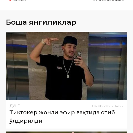
Бошқа янгиликлар
ДУНË
06
.
08
.
2026
04
:
22
Тиктокер жонли эфир вақтида отиб
ўлдирилди