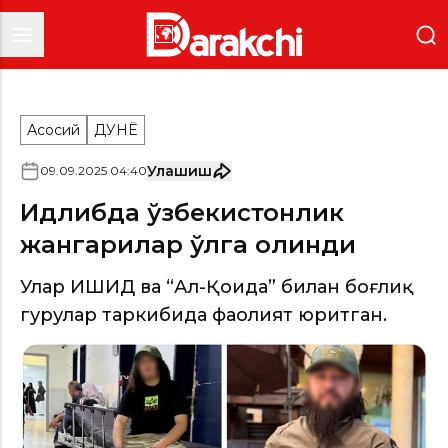
Асосий
ДУНË
Улашиш
09
.
09
.
2025
04
:
40
Идлибда ўзбекистонлик
жангарилар қўлга олинди
Улар ИШИД ва “Ал-Қоида” билан боғлиқ
гуруҳлар таркибида фаолият юритган.