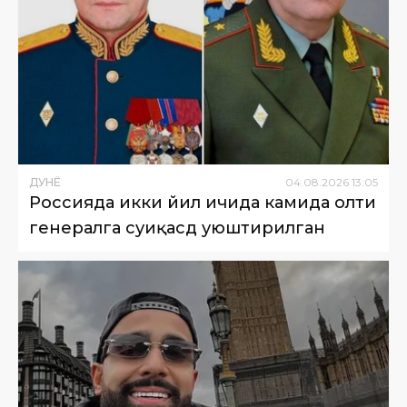
ДУНË
04
.
08
.
2026
13
:
05
Россияда икки йил ичида камида олти
генералга суиқасд уюштирилган