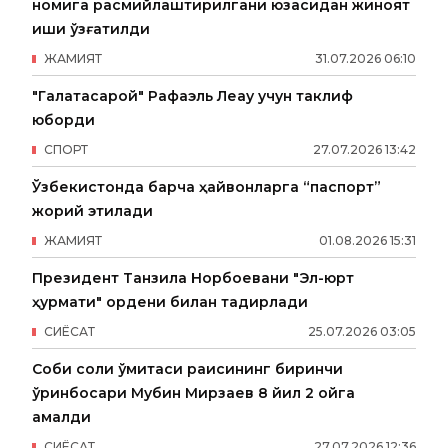
номига расмийлаштирилгани юзасидан жиноят
иши қўзғатилди
ЖАМИЯТ
31
.
07
.
2026
06
:
10
"Галатасарой" Рафаэль Леау учун таклиф
юборди
СПОРТ
27
.
07
.
2026
13
:
42
Ўзбекистонда барча ҳайвонларга “паспорт”
жорий этилади
ЖАМИЯТ
01
.
08
.
2026
15
:
31
Президент Танзила Норбоевани "Эл-юрт
ҳурмати" ордени билан тақдирлади
СИËСАТ
25
.
07
.
2026
03
:
05
Собиқ солиқ қўмитаси раисининг биринчи
ўринбосари Мубин Мирзаев 8 йил 2 ойга
қамалди
СИËСАТ
27
.
07
.
2026
12
:
36