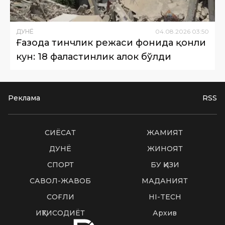
ДУНË
04
.
08
.
2026
03
:
50
Ғазода тинчлик режаси фонида қонли
кун: 18 фаластинлик ҳалок бўлди
Реклама
RSS
СИËСАТ
ЖАМИЯТ
ДУНË
ЖИНОЯТ
СПОРТ
БУ ҚИЗИҚ
САВОЛ-ЖАВОБ
МАДАНИЯТ
СОҒЛИҚ
HI-TECH
ИҚТИСОДИЁТ
Архив