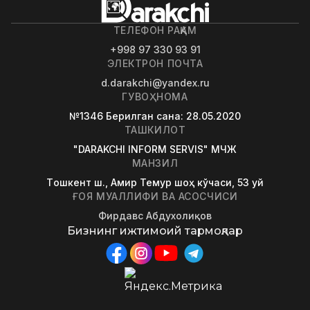
ТЕЛЕФОН РАҚАМ
+998 97 330 93 91
ЭЛЕКТРОН ПОЧТА
d.darakchi@yandex.ru
ГУВОҲНОМА
№1346
Берилган сана
: 28.05.2020
ТАШКИЛОТ
"DARAKCHI INFORM SERVIS" МЧЖ
МАНЗИЛ
Tошкент ш., Амир Темур шоҳ кўчаси, 53 уй
ҒОЯ МУАЛЛИФИ ВА АСОСЧИСИ
Фирдавс Абдухолиқов
Бизнинг ижтимоий тармоқлар