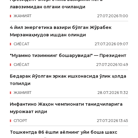
лавозимидан олгани очиқланди
ЖАМИЯТ
27
.
07
.
2026
11
:
00
4 йил энергетика вазири бўлган Жўрабек
Мирзамаҳмудов ишдан олинди
СИËСАТ
27
.
07
.
2026
09
:
07
"Муаммо тизимнинг бошқарувида!" — Президент
СИËСАТ
27
.
07
.
2026
10
:
49
Бедарак йўқолган эркак ишхонасида ўлик ҳолда
топилди
ЖАМИЯТ
28
.
07
.
2026
11
:
32
Инфантино Жаҳон чемпионати танқидчиларига
мурожаат қилди
СПОРТ
27
.
07
.
2026
13
:
45
Тошкентда 86 ёшли аёлнинг уйи бошқа шахс