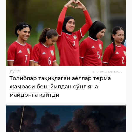
ДУНË
06
.
08
.
2026
03
:
51
Толиблар тақиқлаган аёллар терма
жамоаси беш йилдан сўнг яна
майдонга қайтди