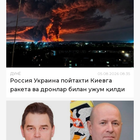
ДУНË
05
.
08
.
2026
08
:
35
Россия Украина пойтахти Киевга
ракета ва дронлар билан ҳужум қилди