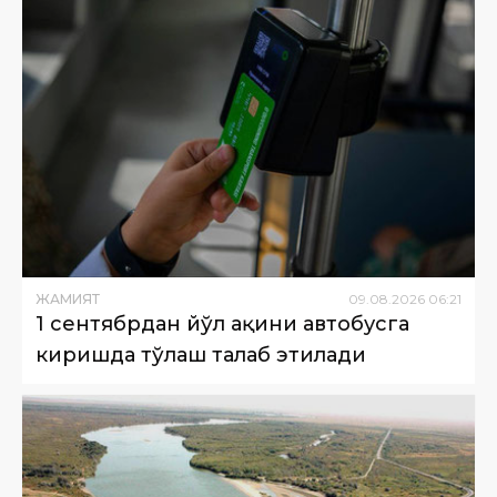
ЖАМИЯТ
09
.
08
.
2026
06
:
21
1 сентябрдан йўл ҳақини автобусга
киришда тўлаш талаб этилади