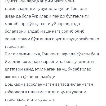
Сўнгги кунларда айрим ижтимоий
тармоқлардаги гуруҳларда гўёки Тошкент
шаҳрида бола ўғрилари пайдо бўлганлиги,
мактаблар, кўп қаватли уйлар олдида
болаларни алдаб машинага солиб олиб
кетишмоқчи бўлганлиги ҳақида аудиохабарлар
тарқалган.
Билдирилишича, Тошкент шаҳрида сўнгги беш
йиллик таҳлиллар жараёнида бола ўғрилиги
ҳолатлари қайд этилмаган ва ушбу хабарлар
ҳақиқатга тўғри келмайди.
Бошқарма асосланмаган ва тасдиқланмаган
хабарларга ишонмасликни ҳамда уларни
тарқатмасликни сўраган.