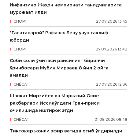
Инфантино Жаҳон чемпионати танқидчиларига
мурожаат қилди
СПОРТ
27
.
07
.
2026
13
:
45
"Галатасарой" Рафаэль Леау учун таклиф
юборди
СПОРТ
27
.
07
.
2026
13
:
42
Собиқ солиқ қўмитаси раисининг биринчи
ўринбосари Мубин Мирзаев 8 йил 2 ойга
қамалди
СИËСАТ
27
.
07
.
2026
12
:
36
Шавкат Мирзиёев ва Марказий Осиё
раҳбарлари Иссиқкўлдаги Гран-приси
очилишида иштирок этди
СИËСАТ
01
.
08
.
2026
08
:
48
Тиктокер жонли эфир вақтида отиб ўлдирилди