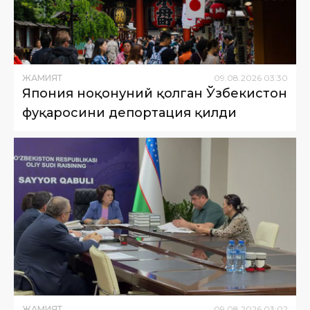
ЖАМИЯТ
09
.
08
.
2026
03
:
30
Япония ноқонуний қолган Ўзбекистон
фуқаросини депортация қилди
ЖАМИЯТ
09
.
08
.
2026
03
:
02