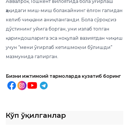
Аввалроқ Тошкент вилоятида бола ўғирлаш
ҳақидаги миш-миш болакайнинг ёлғон гапидан
келиб чиққани аниқланганди. Бола сўроқсиз
дўстининг уйига борган, уни излаб топган
қариндошларига эса ноқулай вазиятдан чиқиш
учун “мени ўғирлаб кетишмоқчи бўлишди”
мазмунида гапирган.
Бизни ижтимоий тармоқларда кузатиб боринг
Кўп ўқилганлар