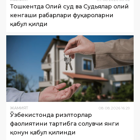
Тошкентда Олий суд ва Судьялар олий
кенгаши раҳбарлари фуқароларни
қабул қилди
ЖАМИЯТ
08
.
08
.
2026
16
:
29
Ўзбекистонда риэлторлар
фаолиятини тартибга солувчи янги
қонун қабул қилинди