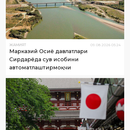
ЖАМИЯТ
09
.
08
.
2026
05
:
24
Марказий Осиё давлатлари
Сирдарёда сув ҳисобини
автоматлаштирмоқчи