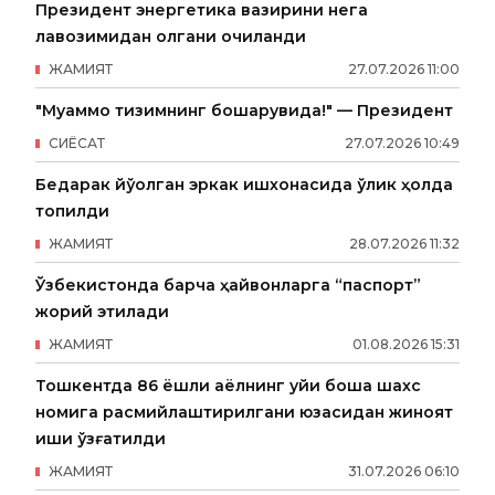
Президент энергетика вазирини нега
лавозимидан олгани очиқланди
ЖАМИЯТ
27
.
07
.
2026
11
:
00
"Муаммо тизимнинг бошқарувида!" — Президент
СИËСАТ
27
.
07
.
2026
10
:
49
Бедарак йўқолган эркак ишхонасида ўлик ҳолда
топилди
ЖАМИЯТ
28
.
07
.
2026
11
:
32
Ўзбекистонда барча ҳайвонларга “паспорт”
жорий этилади
ЖАМИЯТ
01
.
08
.
2026
15
:
31
Тошкентда 86 ёшли аёлнинг уйи бошқа шахс
номига расмийлаштирилгани юзасидан жиноят
иши қўзғатилди
ЖАМИЯТ
31
.
07
.
2026
06
:
10