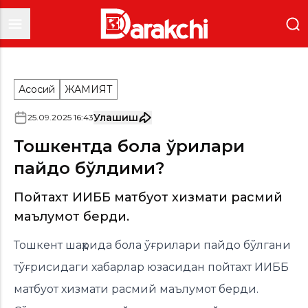
Асосий
ЖАМИЯТ
Улашиш
25
.
09
.
2025
16
:
43
Тошкентда бола ўғрилари
пайдо бўлдими?
Пойтахт ИИББ матбуот хизмати расмий
маълумот берди.
Тошкент шаҳрида бола ўғрилари пайдо бўлгани
тўғрисидаги хабарлар юзасидан пойтахт ИИББ
матбуот хизмати расмий маълумот берди.