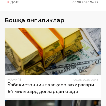
ДУНË
06
.
08
.
2026
04
:
22
Бошқа янгиликлар
ЖАМИЯТ
09
.
08
.
2026
09
:
43
Ўзбекистоннинг халқаро захиралари
64 миллиард доллардан ошди