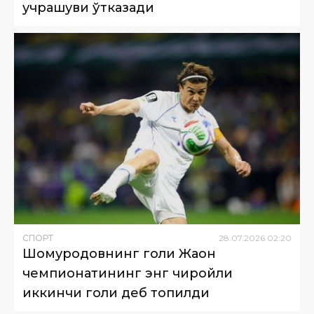
учрашуви ўтказади
СПОРТ
28
.
07
.
2026
02
:
20
Шомуродовнинг голи Жаҳон
чемпионатининг энг чиройли
иккинчи голи деб топилди