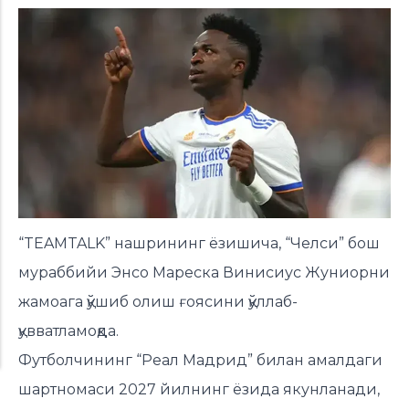
“TEAMTALK” нашрининг ёзишича, “Челси” бош
мураббийи Энсо Мареска Винисиус Жуниорни
жамоага қўшиб олиш ғоясини қўллаб-
қувватламоқда.
Футболчининг “Реал Мадрид” билан амалдаги
шартномаси 2027 йилнинг ёзида якунланади,