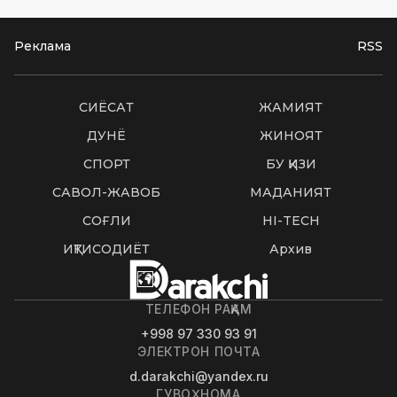
Реклама
RSS
СИËСАТ
ЖАМИЯТ
ДУНË
ЖИНОЯТ
СПОРТ
БУ ҚИЗИҚ
САВОЛ-ЖАВОБ
МАДАНИЯТ
СОҒЛИҚ
HI-TECH
ИҚТИСОДИЁТ
Архив
ТЕЛЕФОН РАҚАМ
+998 97 330 93 91
ЭЛЕКТРОН ПОЧТА
d.darakchi@yandex.ru
ГУВОҲНОМА