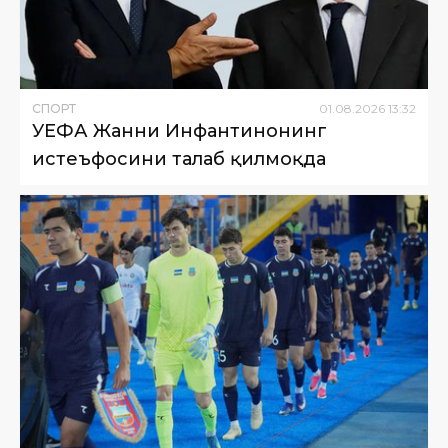
СПОРТ
01
.
08
.
2026
13
:
32
УЕФА Жанни Инфантинонинг
истеъфосини талаб қилмоқда