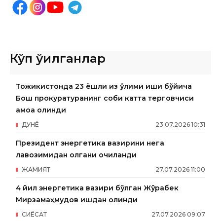
Кўп ўқилганлар
Тожикистонда 23 ёшли қиз ўлими иши бўйича
Бош прокуратуранинг собиқ катта терговчиси
қамоққа олинди
ДУНË
23
.
07
.
2026
10
:
31
Президент энергетика вазирини нега
лавозимидан олгани очиқланди
ЖАМИЯТ
27
.
07
.
2026
11
:
00
4 йил энергетика вазири бўлган Жўрабек
Мирзамаҳмудов ишдан олинди
СИËСАТ
27
.
07
.
2026
09
:
07