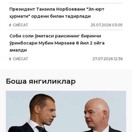
Президент Танзила Норбоевани "Эл-юрт
ҳурмати" ордени билан тақдирлади
СИËСАТ
25
.
07
.
2026
03
:
05
Собиқ солиқ қўмитаси раисининг биринчи
ўринбосари Мубин Мирзаев 8 йил 2 ойга
қамалди
СИËСАТ
27
.
07
.
2026
12
:
36
Бошқа янгиликлар