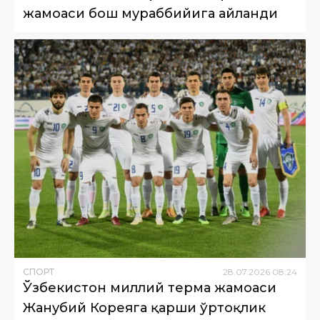
жамоаси бош мураббийига айланди
СПОРТ
28
.
07
.
2026
08
:
24
Ўзбекистон миллий терма жамоаси
Жанубий Кореяга қарши ўртоқлик