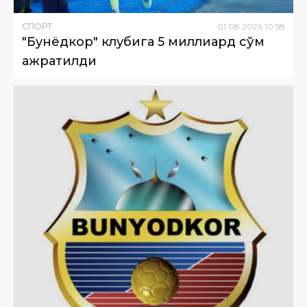
СПОРТ
01
.
08
.
2026
10
:
58
"Бунёдкор" клубига 5 миллиард сўм
ажратилди