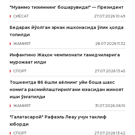
"Муаммо тизимнинг бошқарувида!" — Президент
СИËСАТ
27
.
07
.
2026
10
:
49
Бедарак йўқолган эркак ишхонасида ўлик ҳолда
топилди
ЖАМИЯТ
28
.
07
.
2026
11
:
32
Инфантино Жаҳон чемпионати танқидчиларига
мурожаат қилди
СПОРТ
27
.
07
.
2026
13
:
45
Тошкентда 86 ёшли аёлнинг уйи бошқа шахс
номига расмийлаштирилгани юзасидан жиноят
иши қўзғатилди
ЖАМИЯТ
31
.
07
.
2026
06
:
10
"Галатасарой" Рафаэль Леау учун таклиф
юборди
СПОРТ
27
.
07
.
2026
13
:
42