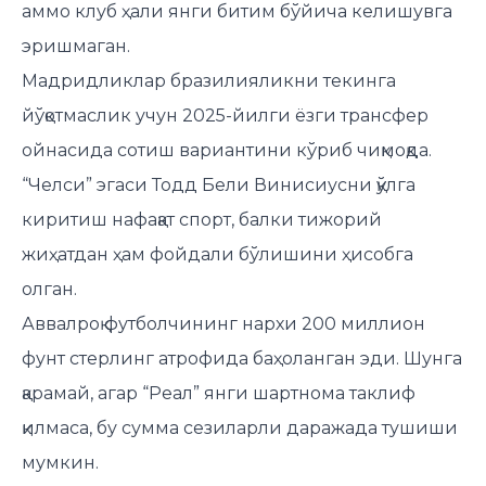
аммо клуб ҳали янги битим бўйича келишувга
эришмаган.
Мадридликлар бразилияликни текинга
йўқотмаслик учун 2025-йилги ёзги трансфер
ойнасида сотиш вариантини кўриб чиқмоқда.
“Челси” эгаси Тодд Бели Винисиусни қўлга
киритиш нафақат спорт, балки тижорий
жиҳатдан ҳам фойдали бўлишини ҳисобга
олган.
Аввалроқ футболчининг нархи 200 миллион
фунт стерлинг атрофида баҳоланган эди. Шунга
қарамай, агар “Реал” янги шартнома таклиф
қилмаса, бу сумма сезиларли даражада тушиши
мумкин.