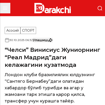
Асосий
СПОРТ
Улашиш
30
.
10
.
2025
06
:
32
“Челси” Винисиус Жуниорнинг
“Реал Мадрид”даги
келажагини кузатмоқда
Лондон клуби бразилиялик юлдузнинг
“Сантяго Бернабеу”даги ҳолатидан
хабардор бўлиб турибди ва агар у
жамоани тарк этишга қарор қилса,
трансфер учун курашга тайёр.