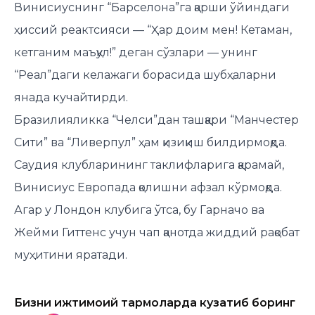
Винисиуснинг “Барселона”га қарши ўйиндаги
ҳиссий реактсияси — “Ҳар доим мен! Кетаман,
кетганим маъқул!” деган сўзлари — унинг
“Реал”даги келажаги борасида шубҳаларни
янада кучайтирди.
Бразилияликка “Челси”дан ташқари “Манчестер
Сити” ва “Ливерпул” ҳам қизиқиш билдирмоқда.
Саудия клубларининг таклифларига қарамай,
Винисиус Европада қолишни афзал кўрмоқда.
Агар у Лондон клубига ўтса, бу Гарначо ва
Жейми Гиттенс учун чап қанотда жиддий рақобат
муҳитини яратади.
Бизни ижтимоий тармоқларда кузатиб боринг