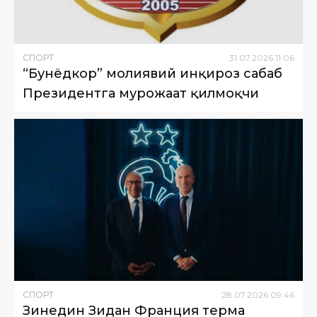
СПОРТ
31
.
07
.
2026
11
:
06
“Бунёдкор” молиявий инқироз сабаб
Президентга мурожаат қилмоқчи
СПОРТ
28
.
07
.
2026
09
:
46
Зинедин Зидан Франция терма