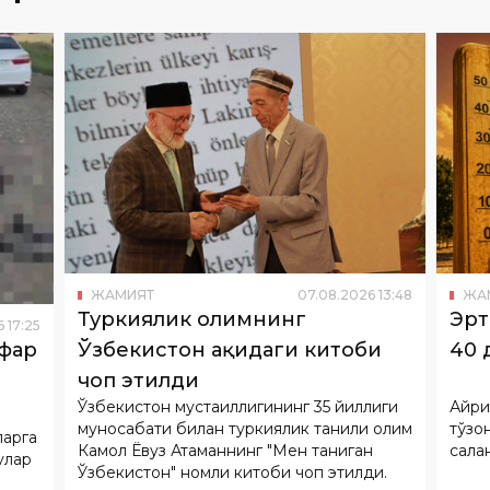
ЖАМИЯТ
07
.
08
.
2026
13
:
48
ЖА
Туркиялик олимнинг
Эрт
6
17
:
25
Ўзбекистон ҳақидаги китоби
40 
афар
чоп этилди
Ўзбекистон мустақиллигининг 35 йиллиги
Айри
муносабати билан туркиялик таниқли олим
тўзо
ларга
Камол Ёвуз Атаманнинг "Мен таниган
сақла
улар
Ўзбекистон" номли китоби чоп этилди.