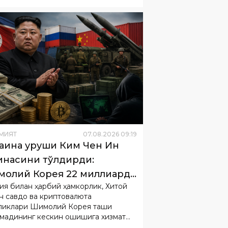
МИЯТ
07
.
08
.
2026
09
:
19
аина уруши Ким Чен Ин
инасини тўлдирди:
олий Корея 22 миллиард
ия билан ҳарбий ҳамкорлик, Хитой
лар ишлади
н савдо ва криптовалюта
ликлари Шимолий Корея ташқи
мадининг кескин ошишига хизмат
.