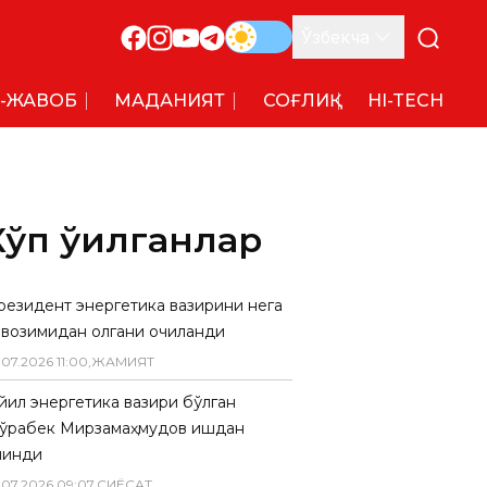
Ўзбекча
-ЖАВОБ
МАДАНИЯТ
СОҒЛИҚ
HI-TECH
Кўп ўқилганлар
резидент энергетика вазирини нега
авозимидан олгани очиқланди
.
07
.
2026
11
:
00
,
ЖАМИЯТ
 йил энергетика вазири бўлган
ўрабек Мирзамаҳмудов ишдан
линди
.
07
.
2026
09
:
07
,
СИËСАТ