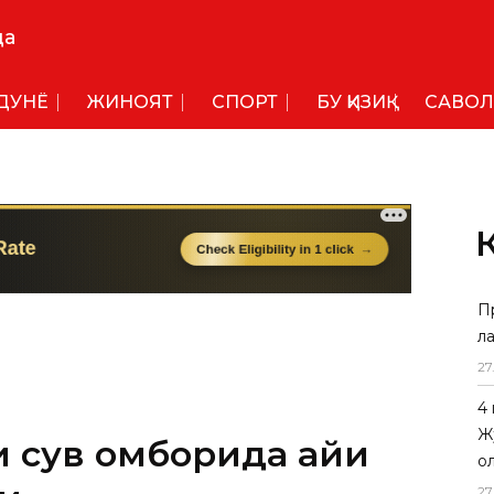
да
ДУНË
ЖИНОЯТ
СПОРТ
БУ ҚИЗИҚ
САВОЛ
П
л
27
4
Ж
сув омборида қайиқ
о
27