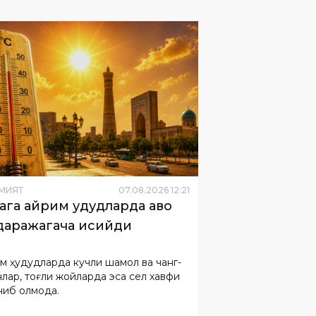
МИЯТ
07
.
08
.
2026
12
:
21
ага айрим ҳудудларда ҳаво
даражагача исийди
м ҳудудларда кучли шамол ва чанг-
нлар, тоғли жойларда эса сел хавфи
ниб қолмоқда.