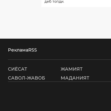
деб топди.
Реклама
RSS
СИËСАТ
ЖАМИЯТ
САВОЛ-ЖАВОБ
МАДАНИЯТ