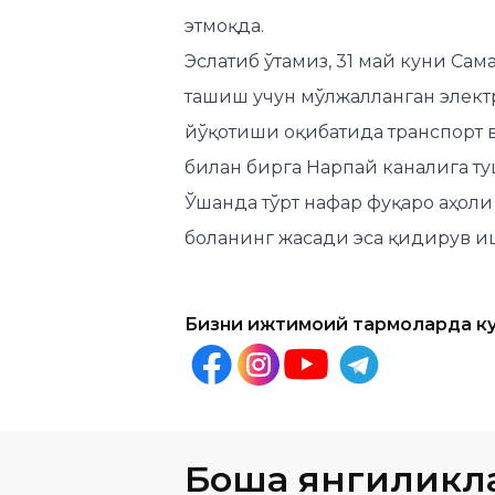
этмоқда.
Эслатиб ўтамиз, 31 май куни Са
ташиш учун мўлжалланган элек
йўқотиши оқибатида транспорт в
билан бирга Нарпай каналига ту
Ўшанда тўрт нафар фуқаро аҳоли
боланинг жасади эса қидирув и
Бизни ижтимоий тармоқларда к
Бошқа янгиликл