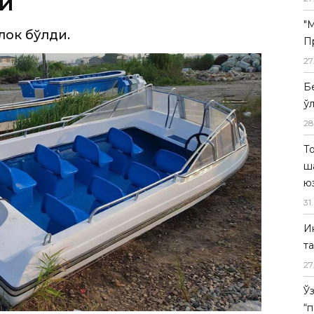
и
"
лок бўлди.
П
27
Б
ў
28
Т
ш
ю
31
.
И
т
27
Ў
“