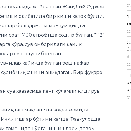
01
ғон туманида жойлашган Жанубий Сурхон
кетиши оқибатида бир киши ҳалок бўлди.
"
т
зиятлар бошқармаси маълум қилди.
27
ни соат 17:30 атрофида содир бўлган. “112”
Со
арга кўра, сув омборидаги қайиқ
б
олар сувга тушиб кетган.
8 
рувчилар қайиқда бўлган беш нафар
27
 сузиб чиққанини аниқлаган. Бир фуқаро
Ш
ан.
р
о
ан сув ҳавзасида кенг кўламли қидирув
01
и аниқлаш мақсадида воқеа жойида
и, Ички ишлар бўлими ҳамда Фавқулодда
ри томонидан ўрганиш ишлари давом