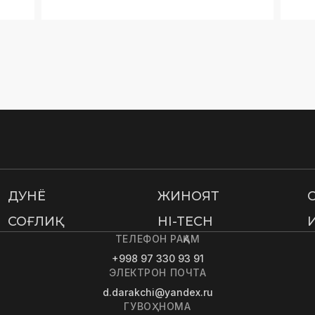
ДУНË
ЖИНОЯТ
СОҒЛИҚ
HI-TECH
ТЕЛЕФОН РАҚАМ
+998 97 330 93 91
ЭЛЕКТРОН ПОЧТА
d.darakchi@yandex.ru
ГУВОҲНОМА