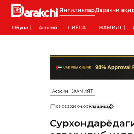
Янгиликлар
Даракчи ҳақи
Обуна
Асосий
СИËСАТ
ЖАМИЯТ
Асосий
ЖАМИЯТ
Улашиш
03
.
06
.
2026
04
:
00
Сурхондарёдаги 