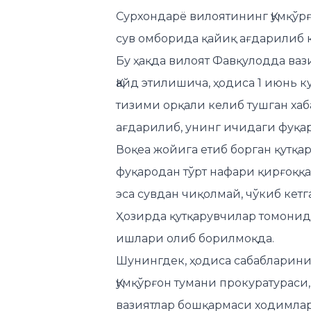
Сурхондарё вилоятининг Қумқўр
сув омборида қайиқ ағдарилиб 
Бу ҳақда вилоят Фавқулодда ва
Қайд этилишича, ҳодиса 1 июнь ку
тизими орқали келиб тушган хаб
ағдарилиб, унинг ичидаги фуқар
Воқеа жойига етиб борган қутқа
фуқародан тўрт нафари қирғоққа
эса сувдан чиқолмай, чўкиб кетг
Ҳозирда қутқарувчилар томонид
ишлари олиб борилмоқда.
Шунингдек, ҳодиса сабабларин
Қумқўрғон тумани прокуратурас
вазиятлар бошқармаси ходимла