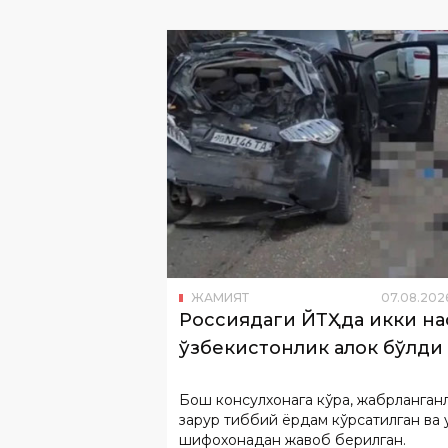
ЖАМИЯТ
07
.
08
.
202
Россиядаги ЙТҲда икки н
ўзбекистонлик ҳалок бўлди
Бош консулхонага кўра, жабрланган
зарур тиббий ёрдам кўрсатилган ва 
шифохонадан жавоб берилган.