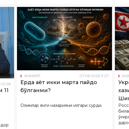
ЖАМИЯТ
07
.
08
.
2026
11
:
27
ЖА
Ерда ҳаёт икки марта пайдо
Укр
6
12
:
08
бўлганми?
хаз
 11
Шим
Олимлар янги назарияни илгари сурди.
Росс
дол
била
ўғир
даро
бдор
қилди