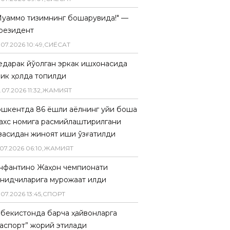
Муаммо тизимнинг бошқарувида!" —
резидент
.
07
.
2026
10
:
49
,
СИËСАТ
едарак йўқолган эркак ишхонасида
лик ҳолда топилди
.
07
.
2026
11
:
32
,
ЖАМИЯТ
ошкентда 86 ёшли аёлнинг уйи бошқа
ахс номига расмийлаштирилгани
засидан жиноят иши қўзғатилди
07
.
2026
06
:
10
,
ЖАМИЯТ
нфантино Жаҳон чемпионати
анқидчиларига мурожаат қилди
.
07
.
2026
13
:
45
,
СПОРТ
збекистонда барча ҳайвонларга
паспорт” жорий этилади