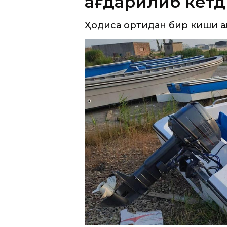
ағдарилиб кетд
Ҳодиса ортидан бир киши ҳа