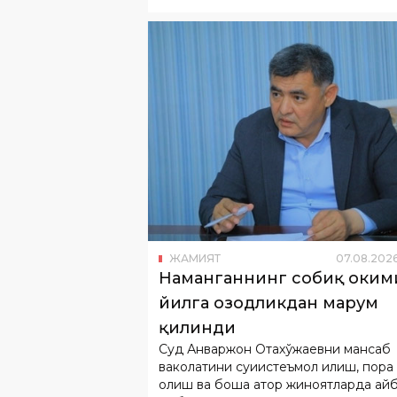
ЖАМИЯТ
07
.
08
.
202
Наманганнинг собиқ ҳокими
йилга озодликдан маҳрум
қилинди
Суд Анваржон Отахўжаевни мансаб
ваколатини суиистеъмол қилиш, пора
олиш ва бошқа қатор жиноятларда ай