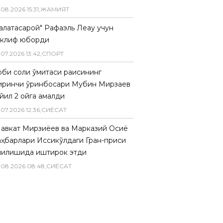
.
08
.
2026
15
:
31
,
ЖАМИЯТ
Галатасарой" Рафаэль Леау учун
аклиф юборди
.
07
.
2026
13
:
42
,
СПОРТ
биқ солиқ қўмитаси раисининг
иринчи ўринбосари Мубин Мирзаев
йил 2 ойга қамалди
.
07
.
2026
12
:
36
,
СИËСАТ
авкат Мирзиёев ва Марказий Осиё
аҳбарлари Иссиқкўлдаги Гран-приси
чилишида иштирок этди
.
08
.
2026
08
:
48
,
СИËСАТ