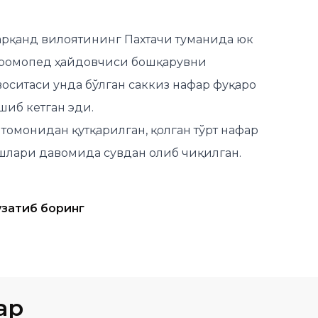
марқанд вилоятининг Пахтачи туманида юк
тромопед ҳайдовчиси бошқарувни
оситаси унда бўлган саккиз нафар фуқаро
шиб кетган эди.
 томонидан қутқарилган, қолган тўрт нафар
шлари давомида сувдан олиб чиқилган.
узатиб боринг
ар