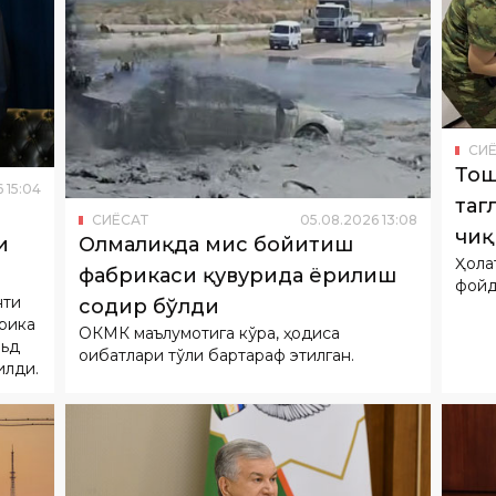
СИ
Тош
6
15
:
04
таг
СИËСАТ
05
.
08
.
2026
13
:
08
чиқ
и
Олмалиқда мис бойитиш
Ҳола
фабрикаси қувурида ёрилиш
фойд
нти
содир бўлди
рика
ОКМК маълумотига кўра, ҳодиса
льд
оқибатлари тўлиқ бартараф этилган.
илди.