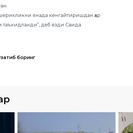
и таъкидланди”, деб ёзди Саида
узатиб боринг
ар