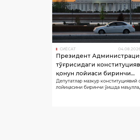
СИËСАТ
04
.
08
.
202
Президент Администраци
тўғрисидаги конституция
қонун лойиҳаси биринчи
Депутатлар мазкур конституциявий қ
ўқишда қабул қилинди
лойиҳасини биринчи ўқишда маъқулла