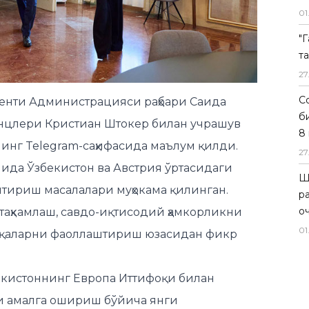
01
"
енти Администрацияси раҳбари Саида
т
нцлери Кристиан Штокер билан учрашув
27
ининг Telegram-саҳифасида
маълум қилди.
Со
ида Ўзбекистон ва Австрия ўртасидаги
б
8 
тириш масалалари муҳокама қилинган.
27
таҳкамлаш, савдо-иқтисодий ҳамкорликни
Ш
оқаларни фаоллаштириш юзасидан фикр
р
о
екистоннинг Европа Иттифоқи билан
01
ни амалга ошириш бўйича янги
ан.
и шерикликни янада кенгайтиришдан ҳар