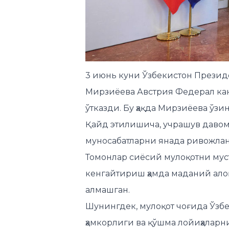
3 июнь куни Ўзбекистон Презид
Мирзиёева Австрия Федерал ка
ўтказди. Бу ҳақда Мирзиёева ўз
Қайд этилишича, учрашув давом
муносабатларни янада ривожлан
Томонлар сиёсий мулоқотни мус
кенгайтириш ҳамда маданий ал
алмашган.
Шунингдек, мулоқот чоғида Ўзб
ҳамкорлиги ва қўшма лойиҳалар
имкониятлар ҳам муҳокама қилинг
“Ўзаро ишонч ва ҳурмат руҳидаг