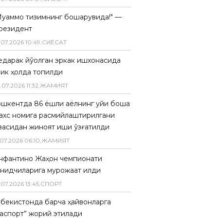
Муаммо тизимнинг бошқарувида!" —
резидент
.
07
.
2026
10
:
49
,
СИËСАТ
едарак йўқолган эркак ишхонасида
лик ҳолда топилди
.
07
.
2026
11
:
32
,
ЖАМИЯТ
ошкентда 86 ёшли аёлнинг уйи бошқа
ахс номига расмийлаштирилгани
засидан жиноят иши қўзғатилди
07
.
2026
06
:
10
,
ЖАМИЯТ
нфантино Жаҳон чемпионати
анқидчиларига мурожаат қилди
.
07
.
2026
13
:
45
,
СПОРТ
збекистонда барча ҳайвонларга
паспорт” жорий этилади