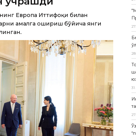
линган.
"
П
27
Б
ў
28
Т
ш
ю
31
.
И
т
27
Ў
“