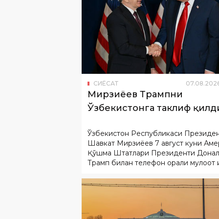
СИËСАТ
07
.
08
.
202
Мирзиёев Трампни
Ўзбекистонга таклиф қилд
Ўзбекистон Республикаси Президе
Шавкат Мирзиёев 7 август куни Аме
Қўшма Штатлари Президенти Дона
Трамп билан телефон орқали мулоқот қ