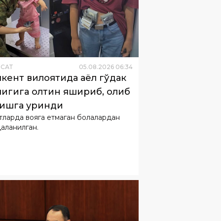
ËСАТ
05
.
08
.
2026
06
:
34
кент вилоятида аёл гўдак
лигига олтин яшириб, олиб
ишга уринди
тларда вояга етмаган болалардан
аланилган.