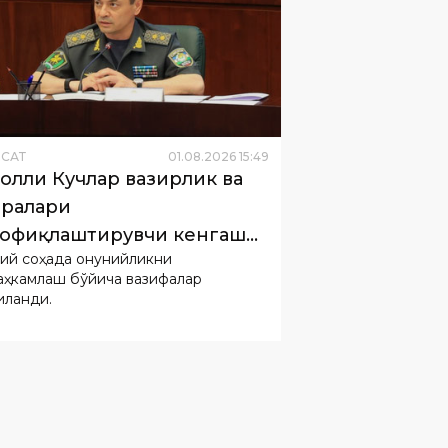
ËСАТ
01
.
08
.
2026
15
:
49
олли Кучлар вазирлик ва
ралари
офиқлаштирувчи кенгаши
ий соҳада қонунийликни
илиши ўтказилди
аҳкамлаш бўйича вазифалар
иланди.