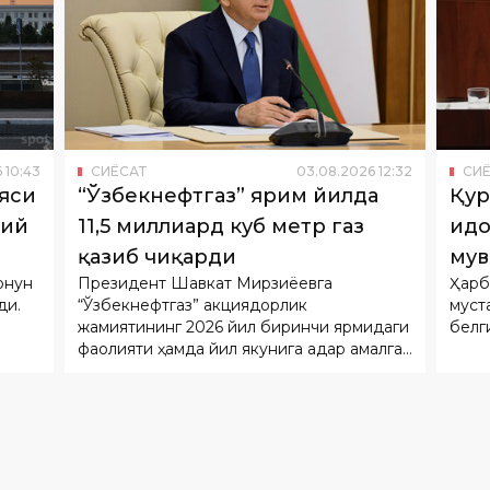
6
10
:
43
СИËСАТ
03
.
08
.
2026
12
:
32
СИ
яси
“Ўзбекнефтгаз” ярим йилда
Қур
вий
11,5 миллиард куб метр газ
идо
қазиб чиқарди
мув
онун
Президент Шавкат Мирзиёевга
Ҳарб
йиғ
ди.
“Ўзбекнефтгаз” акциядорлик
муст
жамиятининг 2026 йил биринчи ярмидаги
белг
фаолияти ҳамда йил якунига қадар амалга
оширилиши режалаштирилган устувор
вазифалар бўйича ҳисобот берилди.