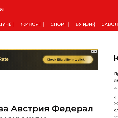
да
ДУНË
ЖИНОЯТ
СПОРТ
БУ ҚИЗИҚ
САВОЛ
П
л
ва Австрия Федерал
27
н учрашди
4
Ж
нинг Европа Иттифоқи билан
о
ларни амалга ошириш бўйича янги
27