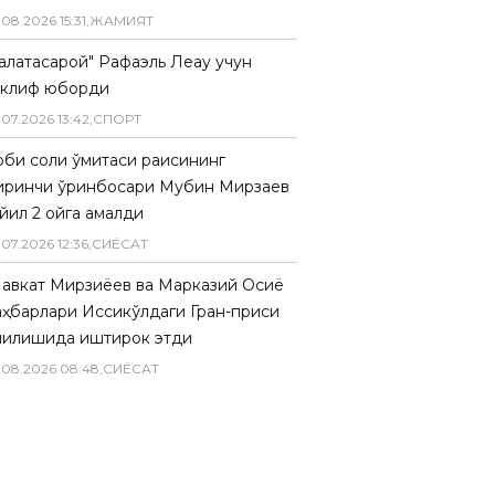
.
08
.
2026
15
:
31
,
ЖАМИЯТ
Галатасарой" Рафаэль Леау учун
аклиф юборди
.
07
.
2026
13
:
42
,
СПОРТ
биқ солиқ қўмитаси раисининг
иринчи ўринбосари Мубин Мирзаев
йил 2 ойга қамалди
.
07
.
2026
12
:
36
,
СИËСАТ
авкат Мирзиёев ва Марказий Осиё
аҳбарлари Иссиқкўлдаги Гран-приси
чилишида иштирок этди
.
08
.
2026
08
:
48
,
СИËСАТ