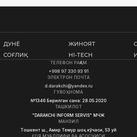
ДУНË
ЖИНОЯТ
СОҒЛИҚ
HI-TECH
ТЕЛЕФОН РАҚАМ
+998 97 330 93 91
ЭЛЕКТРОН ПОЧТА
d.darakchi@yandex.ru
ГУВОҲНОМА
№1346
Берилган сана
: 28.05.2020
ТАШКИЛОТ
"DARAKCHI INFORM SERVIS" МЧЖ
МАНЗИЛ
Tошкент ш., Амир Темур шоҳ кўчаси, 53 уй
ҒОЯ МУАЛЛИФИ ВА АСОСЧИСИ