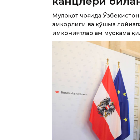
имкониятлар ҳам муҳокама қи