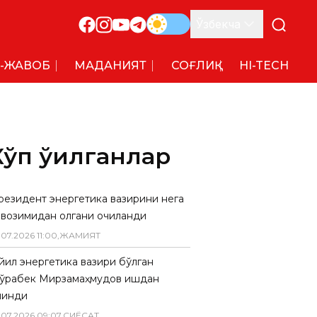
Ўзбекча
-ЖАВОБ
МАДАНИЯТ
СОҒЛИҚ
HI-TECH
Кўп ўқилганлар
резидент энергетика вазирини нега
авозимидан олгани очиқланди
.
07
.
2026
11
:
00
,
ЖАМИЯТ
 йил энергетика вазири бўлган
ўрабек Мирзамаҳмудов ишдан
линди
.
07
.
2026
09
:
07
,
СИËСАТ