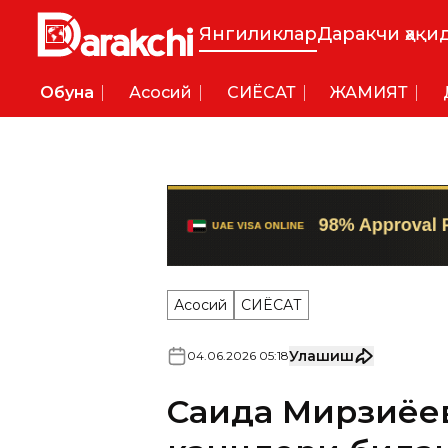
Янгиликлар
Даракчи ҳақи
Обуна
Асосий
СИËСАТ
ЖАМИЯТ
Асосий
СИËСАТ
Улашиш
04
.
06
.
2026
05
:
18
Саида Мирзиёе
канцлери била
Mулоқот чоғида Ўзбекистон
ҳамкорлиги ва қўшма лойиҳа