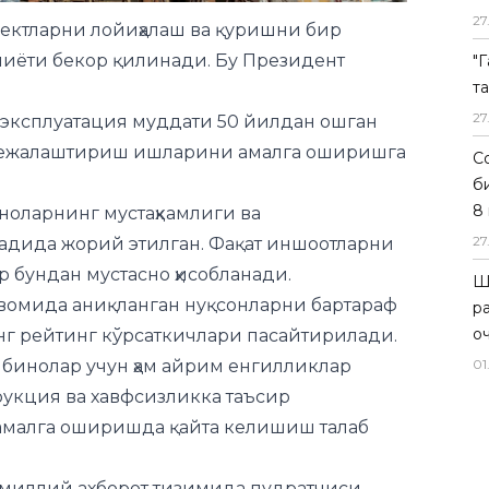
27
ъектларни лойиҳалаш ва қуришни бир
лиёти бекор қилинади. Бу Президент
"
т
27
эксплуатация муддати 50 йилдан ошган
 режалаштириш ишларини амалга оширишга
Со
б
8 
иноларнинг мустаҳкамлиги ва
27
адида жорий этилган. Фақат иншоотларни
р бундан мустасно ҳисобланади.
Ш
вомида аниқланган нуқсонларни бартараф
р
о
нг рейтинг кўрсаткичлари пасайтирилади.
01
 бинолар учун ҳам айрим енгилликлар
трукция ва хавфсизликка таъсир
амалга оширишда қайта келишиш талаб
миллий ахборот тизимида пудратчиси