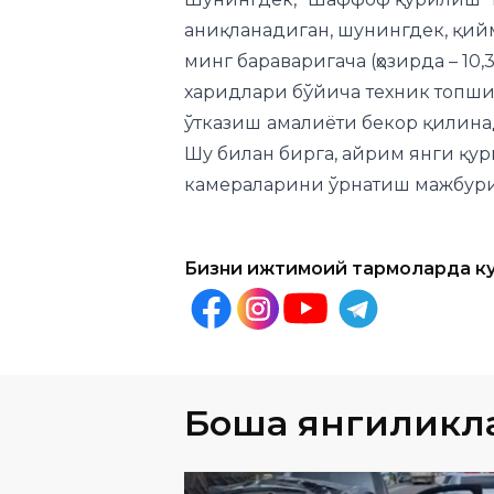
аниқланадиган, шунингдек, қий
минг бараваригача (ҳозирда – 10
харидлари бўйича
техник топш
ўтказиш
амалиёти бекор қилина
Шу билан бирга, айрим янги қу
камераларини ўрнатиш мажбури
Бизни ижтимоий тармоқларда к
Бошқа янгиликл