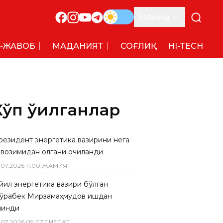
Ўзбекча
-ЖАВОБ
МАДАНИЯТ
СОҒЛИҚ
HI-TECH
Кўп ўқилганлар
резидент энергетика вазирини нега
авозимидан олгани очиқланди
.
07
.
2026
11
:
00
,
ЖАМИЯТ
 йил энергетика вазири бўлган
ўрабек Мирзамаҳмудов ишдан
линди
.
07
.
2026
09
:
07
,
СИËСАТ