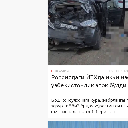
ЖАМИЯТ
07
.
08
.
202
Россиядаги ЙТҲда икки н
ўзбекистонлик ҳалок бўлди
Бош консулхонага кўра, жабрланган
зарур тиббий ёрдам кўрсатилган ва 
шифохонадан жавоб берилган.