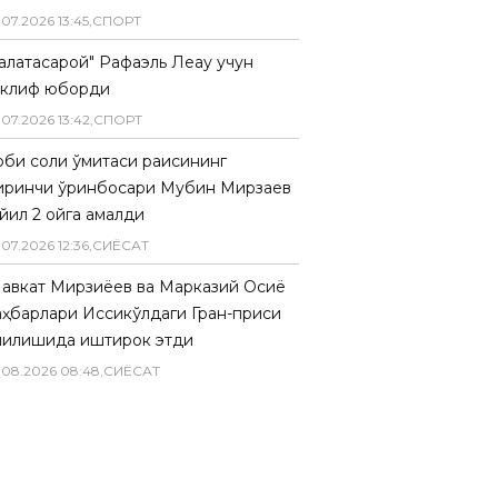
.
07
.
2026
13
:
45
,
СПОРТ
Галатасарой" Рафаэль Леау учун
аклиф юборди
.
07
.
2026
13
:
42
,
СПОРТ
биқ солиқ қўмитаси раисининг
иринчи ўринбосари Мубин Мирзаев
йил 2 ойга қамалди
.
07
.
2026
12
:
36
,
СИËСАТ
авкат Мирзиёев ва Марказий Осиё
аҳбарлари Иссиқкўлдаги Гран-приси
чилишида иштирок этди
.
08
.
2026
08
:
48
,
СИËСАТ