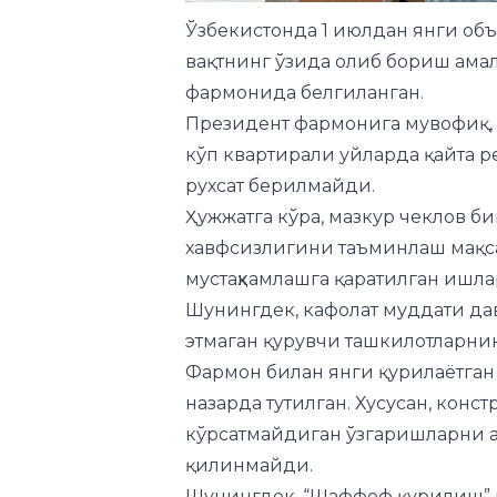
Ўзбекистонда 1 июлдан янги об
вақтнинг ўзида олиб бориш ама
фармонида
белгиланган.
Президент фармонига мувофиқ, 
кўп квартирали уйларда қайта
рухсат берилмайди.
Ҳужжатга кўра, мазкур чеклов б
хавфсизлигини таъминлаш мақс
мустаҳкамлашга қаратилган ишла
Шунингдек, кафолат муддати да
этмаган қурувчи ташкилотларни
Фармон билан янги қурилаётган
назарда тутилган. Хусусан, конс
кўрсатмайдиган ўзгаришларни 
қилинмайди.
Шунингдек, “Шаффоф қурилиш” 