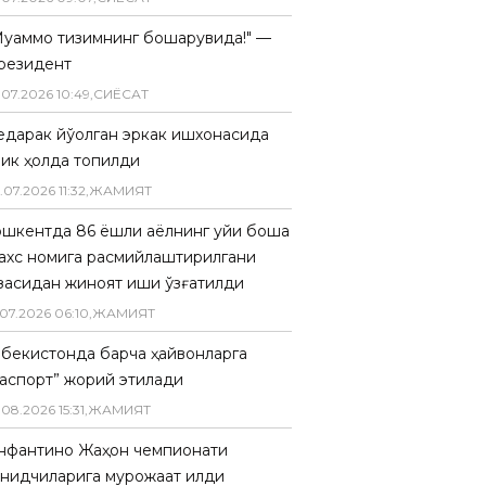
Муаммо тизимнинг бошқарувида!" —
резидент
.
07
.
2026
10
:
49
,
СИËСАТ
едарак йўқолган эркак ишхонасида
лик ҳолда топилди
.
07
.
2026
11
:
32
,
ЖАМИЯТ
ошкентда 86 ёшли аёлнинг уйи бошқа
ахс номига расмийлаштирилгани
засидан жиноят иши қўзғатилди
07
.
2026
06
:
10
,
ЖАМИЯТ
збекистонда барча ҳайвонларга
паспорт” жорий этилади
.
08
.
2026
15
:
31
,
ЖАМИЯТ
нфантино Жаҳон чемпионати
анқидчиларига мурожаат қилди