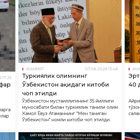
ЖАМИЯТ
07
.
08
.
2026
13
:
48
ЖА
Туркиялик олимнинг
Эрт
6
17
:
25
Ўзбекистон ҳақидаги китоби
40 
афар
чоп этилди
Ўзбекистон мустақиллигининг 35 йиллиги
Айри
муносабати билан туркиялик таниқли олим
тўзо
ларга
Камол Ёвуз Атаманнинг "Мен таниган
сақла
улар
Ўзбекистон" номли китоби чоп этилди.