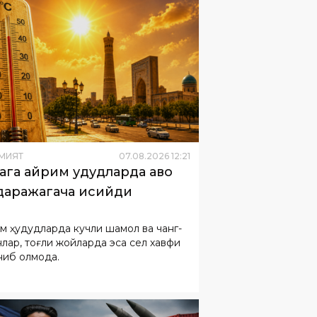
МИЯТ
07
.
08
.
2026
12
:
21
ага айрим ҳудудларда ҳаво
даражагача исийди
м ҳудудларда кучли шамол ва чанг-
нлар, тоғли жойларда эса сел хавфи
ниб қолмоқда.