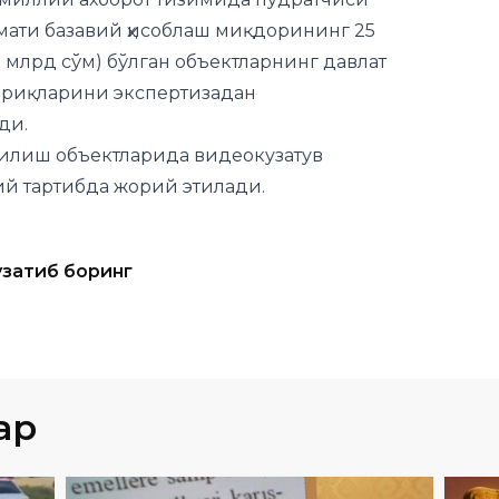
мати базавий ҳисоблаш миқдорининг 25
,3 млрд сўм) бўлган объектларнинг давлат
ириқларини экспертизадан
ди.
рилиш объектларида видеокузатув
й тартибда жорий этилади.
узатиб боринг
ар