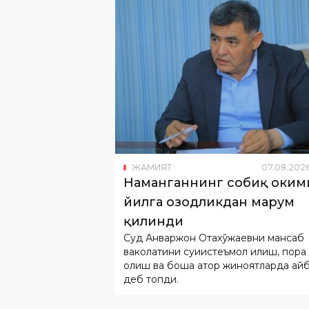
ЖАМИЯТ
07
.
08
.
202
Наманганнинг собиқ ҳокими
йилга озодликдан маҳрум
қилинди
Суд Анваржон Отахўжаевни мансаб
ваколатини суиистеъмол қилиш, пора
олиш ва бошқа қатор жиноятларда ай
деб топди.