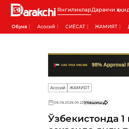
Янгиликлар
Даракчи ҳақи
Обуна
Асосий
СИËСАТ
ЖАМИЯТ
Асосий
ЖАМИЯТ
Улашиш
06
.
06
.
2026
09
:
23
Ўзбекистонда 1