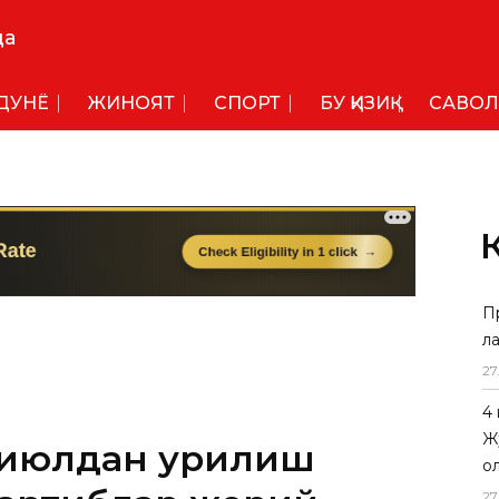
да
ДУНË
ЖИНОЯТ
СПОРТ
БУ ҚИЗИҚ
САВОЛ
П
л
27
4
Ж
 июлдан қурилиш
о
27