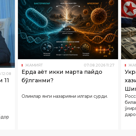
ЖАМИЯТ
07
.
08
.
2026
11
:
27
ЖА
Ерда ҳаёт икки марта пайдо
Укр
6
12
:
08
бўлганми?
хаз
 11
Шим
Олимлар янги назарияни илгари сурди.
Росс
дол
била
ўғир
даро
бдор
қилди