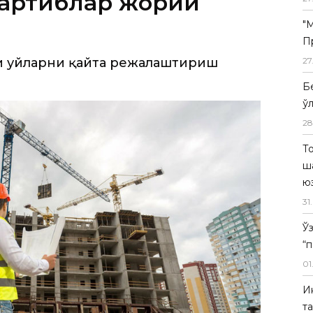
тартиблар жорий
"
П
ли уйларни қайта режалаштириш
27
Б
ў
28
Т
ш
ю
31
.
Ў
“
01
И
т