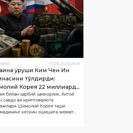
МИЯТ
07
.
08
.
2026
09
:
19
аина уруши Ким Чен Ин
инасини тўлдирди:
олий Корея 22 миллиард
ия билан ҳарбий ҳамкорлик, Хитой
лар ишлади
н савдо ва криптовалюта
ликлари Шимолий Корея ташқи
мадининг кескин ошишига хизмат
.