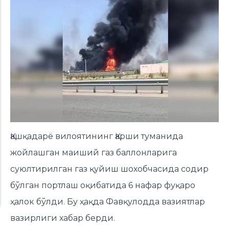
Қашқадарё вилоятининг Қарши туманида
жойлашган маиший газ баллонларига
суюлтирилган газ қуйиш шохобчасида содир
бўлган портлаш оқибатида 6 нафар фуқаро
ҳалок бўлди. Бу ҳақда Фавқулодда вазиятлар
вазирлиги
хабар берди.