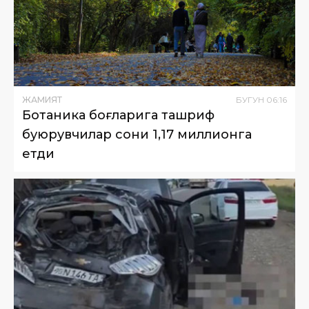
ЖАМИЯТ
БУГУН
06
:
16
Ботаника боғларига ташриф
буюрувчилар сони 1,17 миллионга
етди