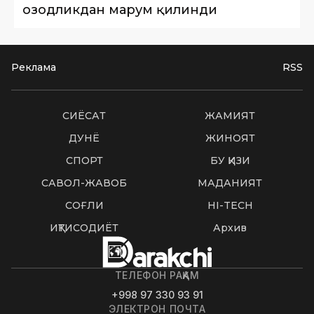
озодликдан маҳрум қилинди
Реклама
RSS
СИËСАТ
ЖАМИЯТ
ДУНË
ЖИНОЯТ
СПОРТ
БУ ҚИЗИҚ
САВОЛ-ЖАВОБ
МАДАНИЯТ
СОҒЛИҚ
HI-TECH
ИҚТИСОДИЁТ
Архив
ТЕЛЕФОН РАҚАМ
+998 97 330 93 91
ЭЛЕКТРОН ПОЧТА