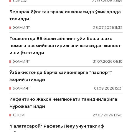
СИËСАТ
27
.
07
.
2026
10
:
49
Бедарак йўқолган эркак ишхонасида ўлик ҳолда
топилди
ЖАМИЯТ
28
.
07
.
2026
11
:
32
Тошкентда 86 ёшли аёлнинг уйи бошқа шахс
номига расмийлаштирилгани юзасидан жиноят
иши қўзғатилди
ЖАМИЯТ
31
.
07
.
2026
06
:
10
Ўзбекистонда барча ҳайвонларга “паспорт”
жорий этилади
ЖАМИЯТ
01
.
08
.
2026
15
:
31
Инфантино Жаҳон чемпионати танқидчиларига
мурожаат қилди
СПОРТ
27
.
07
.
2026
13
:
45
"Галатасарой" Рафаэль Леау учун таклиф