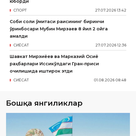
юборди
СПОРТ
27
.
07
.
2026
13
:
42
Собиқ солиқ қўмитаси раисининг биринчи
ўринбосари Мубин Мирзаев 8 йил 2 ойга
қамалди
СИËСАТ
27
.
07
.
2026
12
:
36
Шавкат Мирзиёев ва Марказий Осиё
раҳбарлари Иссиқкўлдаги Гран-приси
очилишида иштирок этди
СИËСАТ
01
.
08
.
2026
08
:
48
Бошқа янгиликлар