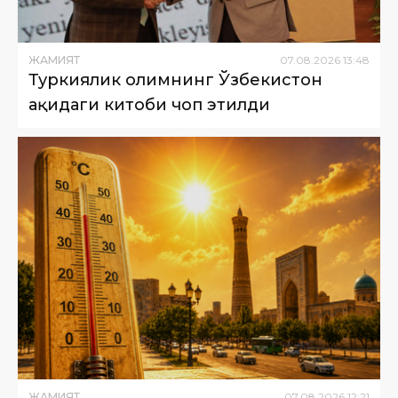
ЖАМИЯТ
07
.
08
.
2026
13
:
48
Туркиялик олимнинг Ўзбекистон
ҳақидаги китоби чоп этилди
ЖАМИЯТ
07
.
08
.
2026
12
:
21