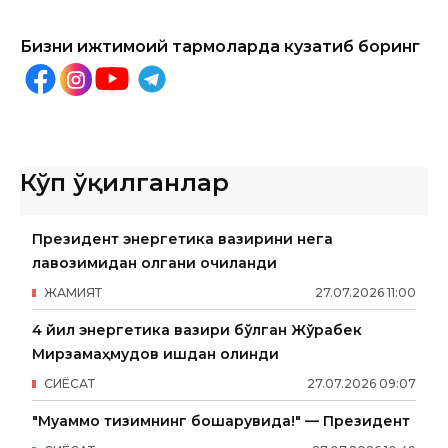
Бизни ижтимоий тармоқларда кузатиб боринг
Кўп ўқилганлар
Президент энергетика вазирини нега
лавозимидан олгани очиқланди
ЖАМИЯТ
27
.
07
.
2026
11
:
00
4 йил энергетика вазири бўлган Жўрабек
Мирзамаҳмудов ишдан олинди
СИËСАТ
27
.
07
.
2026
09
:
07
"Муаммо тизимнинг бошқарувида!" — Президент