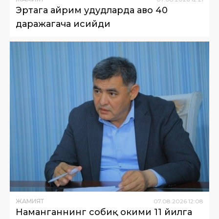
Эртага айрим ҳудудларда ҳаво 40
даражагача исийди
ЖАМИЯТ
07
.
08
.
2026
12
:
08
Наманганнинг собиқ ҳокими 11 йилга