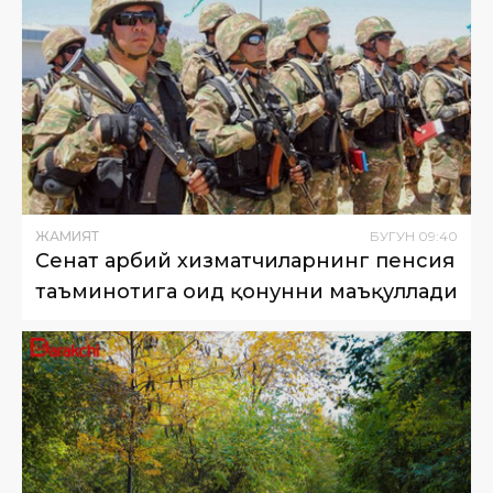
ЖАМИЯТ
БУГУН
09
:
40
Сенат ҳарбий хизматчиларнинг пенсия
таъминотига оид қонунни маъқуллади