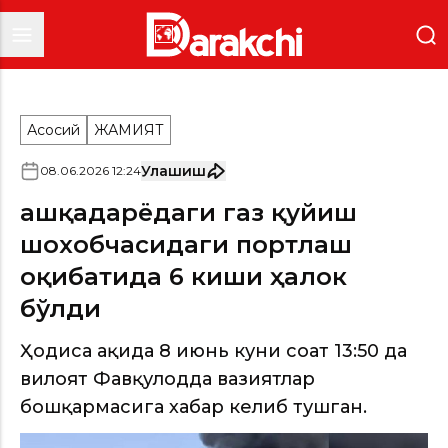
Асосий
ЖАМИЯТ
Улашиш
08
.
06
.
2026
12
:
24
Қашқадарёдаги газ қуйиш
шохобчасидаги портлаш
оқибатида 6 киши ҳалок
бўлди
Ҳодиса ҳақида 8 июнь куни соат 13:50 да
вилоят Фавқулодда вазиятлар
бошқармасига хабар келиб тушган.