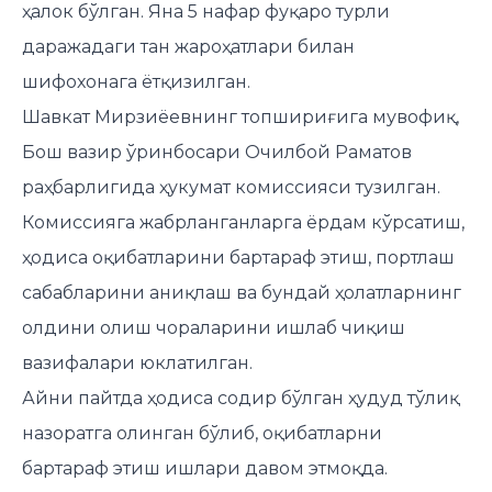
ҳалок бўлган. Яна 5 нафар фуқаро турли
даражадаги тан жароҳатлари билан
шифохонага ётқизилган.
Шавкат Мирзиёевнинг топшириғига мувофиқ,
Бош вазир ўринбосари Очилбой Раматов
раҳбарлигида ҳукумат комиссияси тузилган.
Комиссияга жабрланганларга ёрдам кўрсатиш,
ҳодиса оқибатларини бартараф этиш, портлаш
сабабларини аниқлаш ва бундай ҳолатларнинг
олдини олиш чораларини ишлаб чиқиш
вазифалари юклатилган.
Айни пайтда ҳодиса содир бўлган ҳудуд тўлиқ
назоратга олинган бўлиб, оқибатларни
бартараф этиш ишлари давом этмоқда.