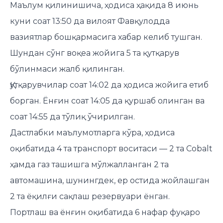
Маълум қилинишича, ҳодиса ҳақида 8 июнь
куни соат 13:50 да вилоят Фавқулодда
вазиятлар бошқармасига хабар келиб тушган.
Шундан сўнг воқеа жойига 5 та қутқарув
бўлинмаси жалб қилинган.
Қутқарувчилар соат 14:02 да ҳодиса жойига етиб
борган. Ёнғин соат 14:05 да қуршаб олинган ва
соат 14:55 да тўлиқ ўчирилган.
Дастлабки маълумотларга кўра, ҳодиса
оқибатида 4 та транспорт воситаси — 2 та Cobalt
ҳамда газ ташишга мўлжалланган 2 та
автомашина, шунингдек, ер остида жойлашган
2 та ёқилғи сақлаш резервуари ёнган.
Портлаш ва ёнғин оқибатида 6 нафар фуқаро