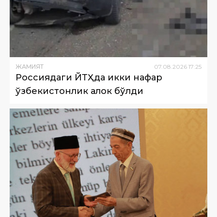
ЖАМИЯТ
07
.
08
.
2026
17
:
25
Россиядаги ЙТҲда икки нафар
ўзбекистонлик ҳалок бўлди