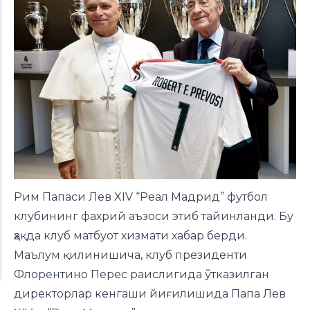
Рим Папаси Лев XIV “Реал Мадрид” футбол
клубининг фахрий аъзоси этиб тайинланди. Бу
ҳақда клуб матбуот хизмати хабар берди.
Маълум қилинишича, клуб президенти
Флорентино Перес раислигида ўтказилган
директорлар кенгаши йиғилишида Папа Лев