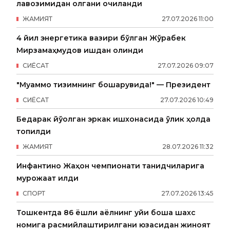
лавозимидан олгани очиқланди
ЖАМИЯТ
27
.
07
.
2026
11
:
00
4 йил энергетика вазири бўлган Жўрабек
Мирзамаҳмудов ишдан олинди
СИËСАТ
27
.
07
.
2026
09
:
07
"Муаммо тизимнинг бошқарувида!" — Президент
СИËСАТ
27
.
07
.
2026
10
:
49
Бедарак йўқолган эркак ишхонасида ўлик ҳолда
топилди
ЖАМИЯТ
28
.
07
.
2026
11
:
32
Инфантино Жаҳон чемпионати танқидчиларига
мурожаат қилди
СПОРТ
27
.
07
.
2026
13
:
45
Тошкентда 86 ёшли аёлнинг уйи бошқа шахс
номига расмийлаштирилгани юзасидан жиноят