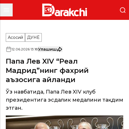
Асосий
ДУНË
Улашиш
12
.
06
.
2026
13
:
18
Папа Лев XIV “Реал
Мадрид”нинг фахрий
аъзосига айланди
Ўз навбатида, Папа Лев XIV клуб
президентига эсдалик медалини тақдим
этган.