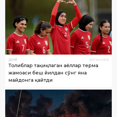
ДУНË
БУГУН
03
:
51
Толиблар тақиқлаган аёллар терма
жамоаси беш йилдан сўнг яна
майдонга қайтди