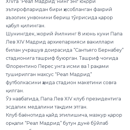
XIVга “Реал Мадрид”нинг энг юқори
эътирофларидан бири ҳисобланган фахрий
аъзолик унвонини бериш тўғрисида қарор
қабул қилинган.
Шунингдек, жорий йилнинг 8 июнь куни Папа
Лев XIV Мадрид архиепархияси вакиллари
билан учрашув доирасида “Сантьяго Бернабеу”
стадионига ташриф буюрган. Ташриф чоғида
Флорентино Перес унга исми ва 1 рақами
туширилган махсус “Реал Мадрид”
футболкасини ҳамда стадион макетини совға
қилган.
Ўз навбатида, Папа Лев XIV клуб президентига
эсдалик медалини тақдим этган.
Клуб баёнотида қайд этилишича, мазкур қарор
орқали “Реал Мадрид” бутун дунё бўйлаб