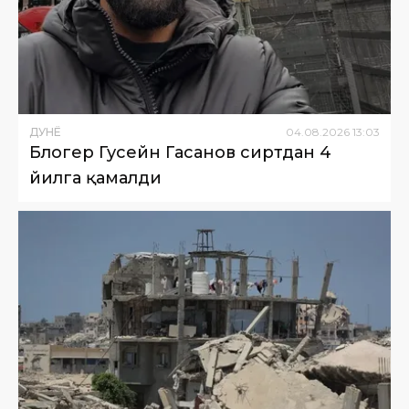
ДУНË
04
.
08
.
2026
13
:
03
Блогер Гусейн Гасанов сиртдан 4
йилга қамалди