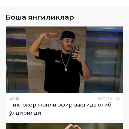
Бошқа янгиликлар
ДУНË
БУГУН
04
:
22
Тиктокер жонли эфир вақтида отиб
ўлдирилди