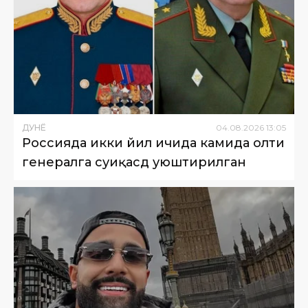
ДУНË
04
.
08
.
2026
13
:
05
Россияда икки йил ичида камида олти
генералга суиқасд уюштирилган