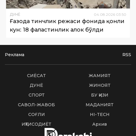
ДУНË
04
.
08
.
2026
03
:
50
Ғазода тинчлик режаси фонида қонли
кун: 18 фаластинлик ҳалок бўлди
Реклама
RSS
СИËСАТ
ЖАМИЯТ
ДУНË
ЖИНОЯТ
СПОРТ
БУ ҚИЗИҚ
САВОЛ-ЖАВОБ
МАДАНИЯТ
СОҒЛИҚ
HI-TECH
ИҚТИСОДИЁТ
Архив