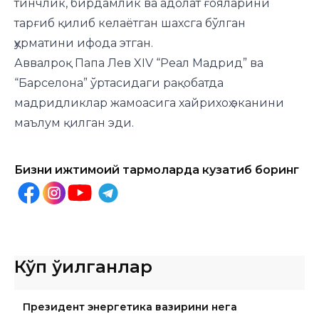
тинчлик, бирдамлик ва адолат ғояларини
тарғиб қилиб келаётган шахсга бўлган
ҳурматини ифода этган.
Аввалроқ Папа Лев XIV “Реал Мадрид” ва
“Барселона” ўртасидаги рақобатда
мадридликлар жамоасига хайрихоҳ эканини
маълум қилган эди.
Бизни ижтимоий тармоқларда кузатиб боринг
Кўп ўқилганлар
Президент энергетика вазирини нега