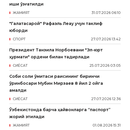
иши қўзғатилди
ЖАМИЯТ
31
.
07
.
2026
06
:
10
"Галатасарой" Рафаэль Леау учун таклиф
юборди
СПОРТ
27
.
07
.
2026
13
:
42
Президент Танзила Норбоевани "Эл-юрт
ҳурмати" ордени билан тақдирлади
СИËСАТ
25
.
07
.
2026
03
:
05
Собиқ солиқ қўмитаси раисининг биринчи
ўринбосари Мубин Мирзаев 8 йил 2 ойга
қамалди
СИËСАТ
27
.
07
.
2026
12
:
36
Ўзбекистонда барча ҳайвонларга “паспорт”
жорий этилади
ЖАМИЯТ
01
.
08
.
2026
15
:
31