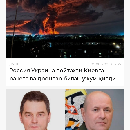
ДУНË
05
.
08
.
2026
08
:
35
Россия Украина пойтахти Киевга
ракета ва дронлар билан ҳужум қилди