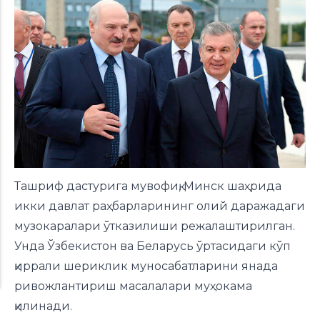
Ташриф дастурига мувофиқ, Минск шаҳрида
икки давлат раҳбарларининг олий даражадаги
музокаралари ўтказилиши режалаштирилган.
Унда Ўзбекистон ва Беларусь ўртасидаги кўп
қиррали шериклик муносабатларини янада
ривожлантириш масалалари муҳокама
қилинади.