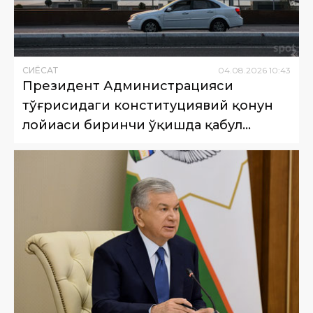
СИËСАТ
04
.
08
.
2026
10
:
43
Президент Администрацияси
тўғрисидаги конституциявий қонун
лойиҳаси биринчи ўқишда қабул
қилинди