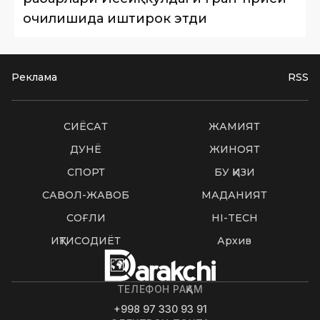
очилишида иштирок этди
Реклама
RSS
СИËСАТ
ЖАМИЯТ
ДУНË
ЖИНОЯТ
СПОРТ
БУ ҚИЗИҚ
САВОЛ-ЖАВОБ
МАДАНИЯТ
СОҒЛИҚ
HI-TECH
ИҚТИСОДИЁТ
Архив
ТЕЛЕФОН РАҚАМ
+998 97 330 93 91