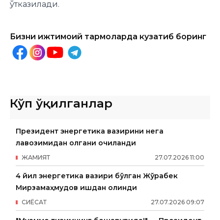
ўтказилади.
Бизни ижтимоий тармоқларда кузатиб боринг
Кўп ўқилганлар
Президент энергетика вазирини нега
лавозимидан олгани очиқланди
ЖАМИЯТ
27
.
07
.
2026
11
:
00
4 йил энергетика вазири бўлган Жўрабек
Мирзамаҳмудов ишдан олинди
СИËСАТ
27
.
07
.
2026
09
:
07