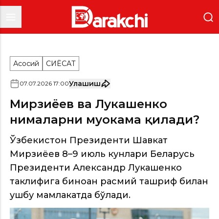
Асосий
СИËСАТ
Улашиш
07
.
07
.
2026
17
:
00
Мирзиёев ва Лукашенко
нималарни муҳокама қилади?
Ўзбекистон Президенти Шавкат
Мирзиёев 8–9 июль кунлари Беларусь
Президенти Александр Лукашенко
таклифига биноан расмий ташриф билан
ушбу мамлакатда бўлади.