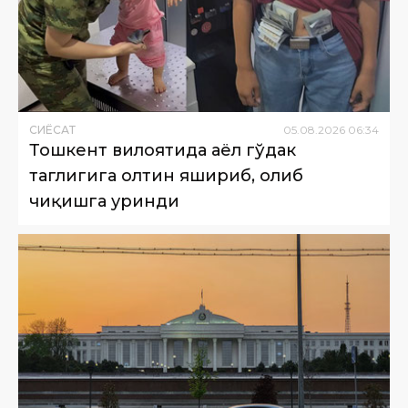
СИËСАТ
05
.
08
.
2026
06
:
34
Тошкент вилоятида аёл гўдак
таглигига олтин яшириб, олиб
чиқишга уринди