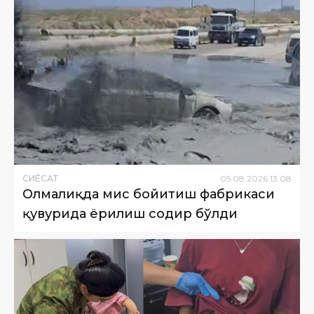
СИËСАТ
05
.
08
.
2026
13
:
08
Олмалиқда мис бойитиш фабрикаси
қувурида ёрилиш содир бўлди