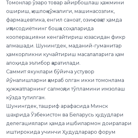
Томонлар ўзаро товар айирбошлаш ҳажмини
ошириш, қишлоқ хўжалиги, машинасозлик,
фармацевтика, енгил саноат, озиқ-овқат ҳамда
иқтисодиётнинг бошқа соҳаларида
кооперацияни кенгайтириш юзасидан фикр
алмашади. Шунингдек, маданий-гуманитар
ҳамкорликни кучайтириш масалаларига ҳам
алоҳида эътибор қаратилади.
Саммит якунлари бўйича устувор
йўналишларни қамраб олган икки томонлама
ҳужжатларнинг салмоқли тўпламини имзолаш
кўзда тутилган.
Шунингдек, ташриф арафасида Минск
шаҳрида Ўзбекистон ва Беларусь ҳудудлари
делегациялари ҳамда ишбилармон доиралари
иштирокида учинчи Ҳудудлараро форум