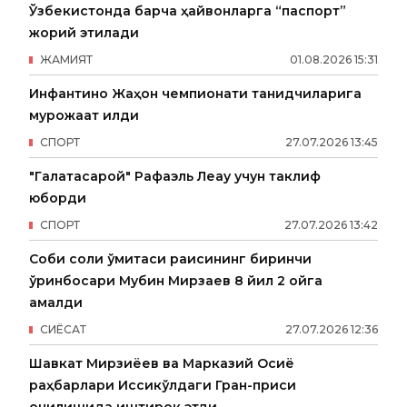
Ўзбекистонда барча ҳайвонларга “паспорт”
жорий этилади
ЖАМИЯТ
01
.
08
.
2026
15
:
31
Инфантино Жаҳон чемпионати танқидчиларига
мурожаат қилди
СПОРТ
27
.
07
.
2026
13
:
45
"Галатасарой" Рафаэль Леау учун таклиф
юборди
СПОРТ
27
.
07
.
2026
13
:
42
Собиқ солиқ қўмитаси раисининг биринчи
ўринбосари Мубин Мирзаев 8 йил 2 ойга
қамалди
СИËСАТ
27
.
07
.
2026
12
:
36
Шавкат Мирзиёев ва Марказий Осиё
раҳбарлари Иссиқкўлдаги Гран-приси
очилишида иштирок этди