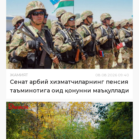
ЖАМИЯТ
08
.
08
.
2026
09
:
40
Сенат ҳарбий хизматчиларнинг пенсия
таъминотига оид қонунни маъқуллади