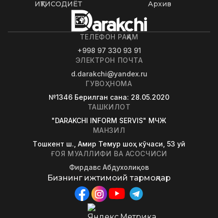
ИҚТИСОДИЁТ
Архив
ТЕЛЕФОН РАҚАМ
+998 97 330 93 91
ЭЛЕКТРОН ПОЧТА
d.darakchi@yandex.ru
ГУВОҲНОМА
№1346
Берилган сана
: 28.05.2020
ТАШКИЛОТ
"DARAKCHI INFORM SERVIS" МЧЖ
МАНЗИЛ
Tошкент ш., Амир Темур шоҳ кўчаси, 53 уй
ҒОЯ МУАЛЛИФИ ВА АСОСЧИСИ
Фирдавс Абдухолиқов
Бизнинг ижтимоий тармоқлар