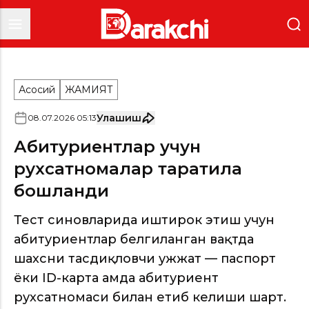
Асосий
ЖАМИЯТ
Улашиш
08
.
07
.
2026
05
:
13
Абитуриентлар учун
рухсатномалар тарқатила
бошланди
Тест синовларида иштирок этиш учун
абитуриентлар белгиланган вақтда
шахсни тасдиқловчи ҳужжат — паспорт
ёки ID-карта ҳамда абитуриент
рухсатномаси билан етиб келиши шарт.