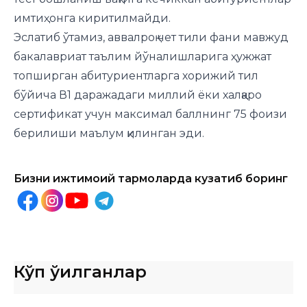
имтиҳонга киритилмайди.
Эслатиб ўтамиз, аввалроқ чет тили фани мавжуд
бакалавриат таълим йўналишларига ҳужжат
топширган абитуриентларга хорижий тил
бўйича В1 даражадаги миллий ёки халқаро
сертификат учун максимал баллнинг 75 фоизи
берилиши маълум қилинган эди.
Бизни ижтимоий тармоқларда кузатиб боринг
Кўп ўқилганлар