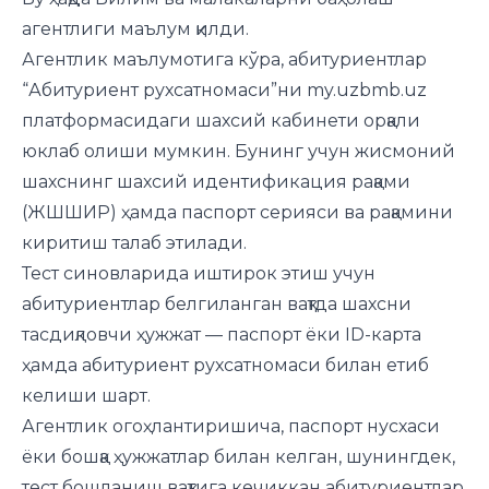
агентлиги маълум қилди.
Агентлик маълумотига кўра, абитуриентлар
“Абитуриент рухсатномаси”ни my.uzbmb.uz
платформасидаги шахсий кабинети орқали
юклаб олиши мумкин. Бунинг учун жисмоний
шахснинг шахсий идентификация рақами
(ЖШШИР) ҳамда паспорт серияси ва рақамини
киритиш талаб этилади.
Тест синовларида иштирок этиш учун
абитуриентлар белгиланган вақтда шахсни
тасдиқловчи ҳужжат — паспорт ёки ID-карта
ҳамда абитуриент рухсатномаси билан етиб
келиши шарт.
Агентлик огоҳлантиришича, паспорт нусхаси
ёки бошқа ҳужжатлар билан келган, шунингдек,
тест бошланиш вақтига кечиккан абитуриентлар