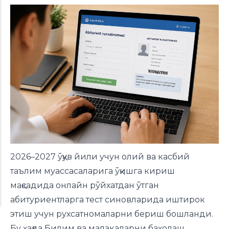
2026–2027 ўқув йили учун олий ва касбий
таълим муассасаларига ўқишга кириш
мақсадида онлайн рўйхатдан ўтган
абитуриентларга тест синовларида иштирок
этиш учун рухсатномаларни бериш бошланди.
Бу ҳақда Билим ва малакаларни баҳолаш