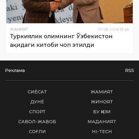
ЖАМИЯТ
07
.
08
.
2026
13
:
48
Туркиялик олимнинг Ўзбекистон
ҳақидаги китоби чоп этилди
Реклама
RSS
СИËСАТ
ЖАМИЯТ
ДУНË
ЖИНОЯТ
СПОРТ
БУ ҚИЗИҚ
САВОЛ-ЖАВОБ
МАДАНИЯТ
СОҒЛИҚ
HI-TECH