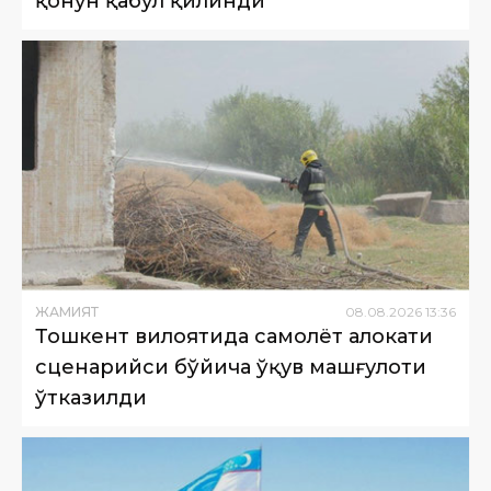
қонун қабул қилинди
ЖАМИЯТ
08
.
08
.
2026
13
:
36
Тошкент вилоятида самолёт ҳалокати
сценарийси бўйича ўқув машғулоти
ўтказилди