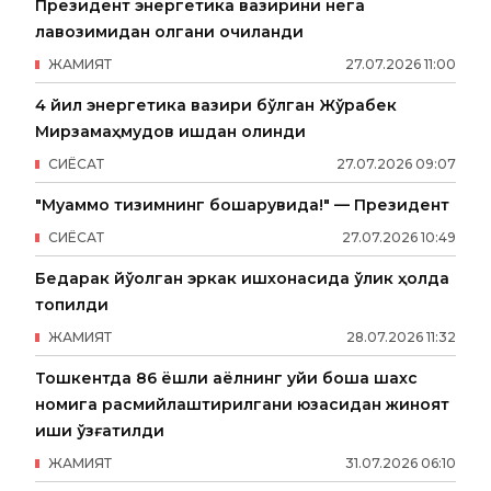
Президент энергетика вазирини нега
лавозимидан олгани очиқланди
ЖАМИЯТ
27
.
07
.
2026
11
:
00
4 йил энергетика вазири бўлган Жўрабек
Мирзамаҳмудов ишдан олинди
СИËСАТ
27
.
07
.
2026
09
:
07
"Муаммо тизимнинг бошқарувида!" — Президент
СИËСАТ
27
.
07
.
2026
10
:
49
Бедарак йўқолган эркак ишхонасида ўлик ҳолда
топилди
ЖАМИЯТ
28
.
07
.
2026
11
:
32
Тошкентда 86 ёшли аёлнинг уйи бошқа шахс
номига расмийлаштирилгани юзасидан жиноят
иши қўзғатилди
ЖАМИЯТ
31
.
07
.
2026
06
:
10