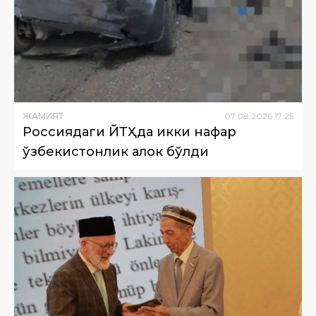
ЖАМИЯТ
07
.
08
.
2026
17
:
25
Россиядаги ЙТҲда икки нафар
ўзбекистонлик ҳалок бўлди