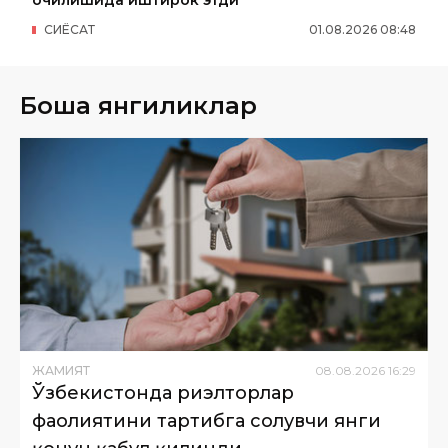
СИËСАТ
01
.
08
.
2026
08
:
48
Бошқа янгиликлар
ЖАМИЯТ
08
.
08
.
2026
16
:
29
Ўзбекистонда риэлторлар
фаолиятини тартибга солувчи янги