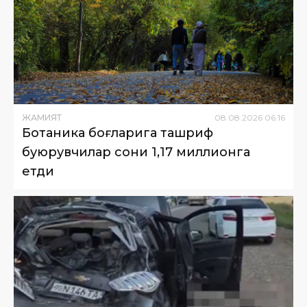
ЖАМИЯТ
08
.
08
.
2026
06
:
16
Ботаника боғларига ташриф
буюрувчилар сони 1,17 миллионга
етди