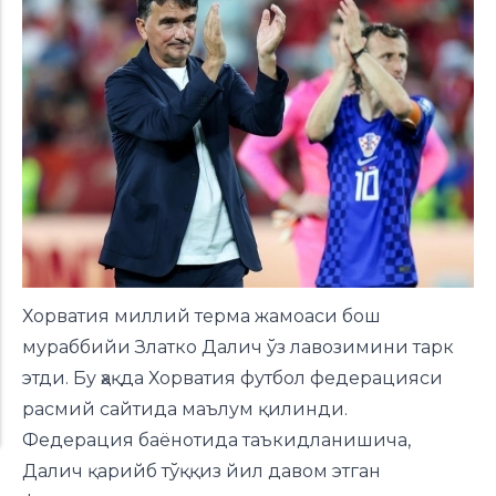
Хорватия миллий терма жамоаси бош
мураббийи Златко Далич ўз лавозимини тарк
этди. Бу ҳақда Хорватия футбол федерацияси
расмий сайтида маълум қилинди.
Федерация баёнотида таъкидланишича,
Далич қарийб тўққиз йил давом этган