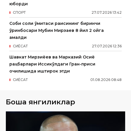
юборди
СПОРТ
27
.
07
.
2026
13
:
42
Собиқ солиқ қўмитаси раисининг биринчи
ўринбосари Мубин Мирзаев 8 йил 2 ойга
қамалди
СИËСАТ
27
.
07
.
2026
12
:
36
Шавкат Мирзиёев ва Марказий Осиё
раҳбарлари Иссиқкўлдаги Гран-приси
очилишида иштирок этди
СИËСАТ
01
.
08
.
2026
08
:
48
Бошқа янгиликлар