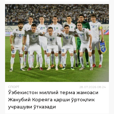
СПОРТ
28
.
07
.
2026
08
:
24
Ўзбекистон миллий терма жамоаси
Жанубий Кореяга қарши ўртоқлик
учрашуви ўтказади