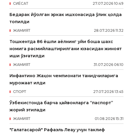
СИËСАТ
27
.
07
.
2026
10
:
49
Бедарак йўқолган эркак ишхонасида ўлик ҳолда
топилди
ЖАМИЯТ
28
.
07
.
2026
11
:
32
Тошкентда 86 ёшли аёлнинг уйи бошқа шахс
номига расмийлаштирилгани юзасидан жиноят
иши қўзғатилди
ЖАМИЯТ
31
.
07
.
2026
06
:
10
Инфантино Жаҳон чемпионати танқидчиларига
мурожаат қилди
СПОРТ
27
.
07
.
2026
13
:
45
Ўзбекистонда барча ҳайвонларга “паспорт”
жорий этилади
ЖАМИЯТ
01
.
08
.
2026
15
:
31
"Галатасарой" Рафаэль Леау учун таклиф