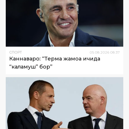
СПОРТ
05
.
08
.
2026
08
:
37
Каннаваро: “Терма жамоа ичида
“каламуш” бор”