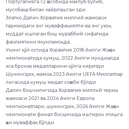
Португалияга 1:2 ҳисобида мағлуб бўлиб,
мусобақа билан хайрлашган эди.
Златко Далич Хорватия миллий жамоаси
тарихидаги энг муваффақиятли ва энг узоқ
муддат ишлаган бош мураббий сифатида
фаолиятини якунламоқда.
Унинг қўл остида Хорватия 2018 йилги Жаҳон
чемпионатида кумуш, 2022 йилги мундиалда
эса бронза медалларини қўлга киритди.
Шунингдек, жамоа 2023 йилги UEFA Миллатлар
лигасида кумуш медал соҳиби бўлди.
Далич бошчилигида Хорватия миллий терма
жамоаси 2021 ва 2024 йилги Европа
чемпионатлари, шунингдек, 2026 йилги Жаҳон
чемпионати финал босқичида иштирок этишга
ҳам муваффақ бўлди.