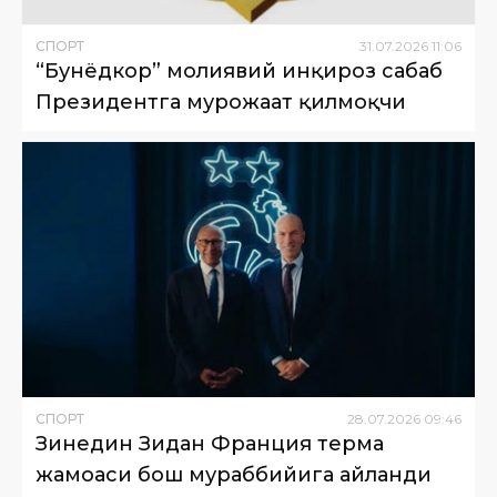
СПОРТ
31
.
07
.
2026
11
:
06
“Бунёдкор” молиявий инқироз сабаб
Президентга мурожаат қилмоқчи
СПОРТ
28
.
07
.
2026
09
:
46
Зинедин Зидан Франция терма
жамоаси бош мураббийига айланди