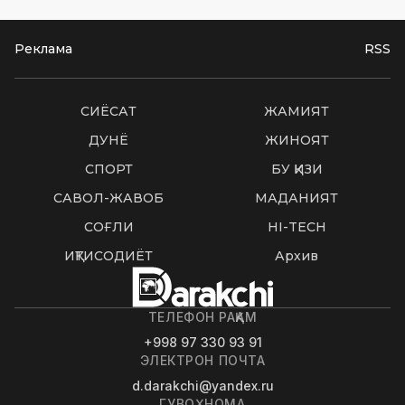
Реклама
RSS
СИËСАТ
ЖАМИЯТ
ДУНË
ЖИНОЯТ
СПОРТ
БУ ҚИЗИҚ
САВОЛ-ЖАВОБ
МАДАНИЯТ
СОҒЛИҚ
HI-TECH
ИҚТИСОДИЁТ
Архив
ТЕЛЕФОН РАҚАМ
+998 97 330 93 91
ЭЛЕКТРОН ПОЧТА
d.darakchi@yandex.ru
ГУВОҲНОМА