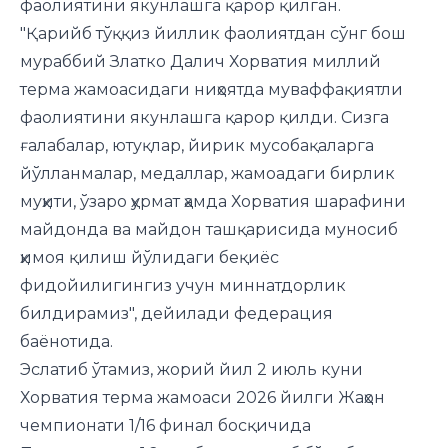
фаолиятини якунлашга қарор қилган.
"Қарийб тўққиз йиллик фаолиятдан сўнг бош
мураббий Златко Далич Хорватия миллий
терма жамоасидаги ниҳоятда муваффақиятли
фаолиятини якунлашга қарор қилди. Сизга
ғалабалар, ютуқлар, йирик мусобақаларга
йўлланмалар, медаллар, жамоадаги бирлик
муҳити, ўзаро ҳурмат ҳамда Хорватия шарафини
майдонда ва майдон ташқарисида муносиб
ҳимоя қилиш йўлидаги беқиёс
фидойилигингиз учун миннатдорлик
билдирамиз", дейилади федерация
баёнотида.
Эслатиб ўтамиз, жорий йил 2 июль куни
Хорватия терма жамоаси 2026 йилги Жаҳон
чемпионати 1/16 финал босқичида