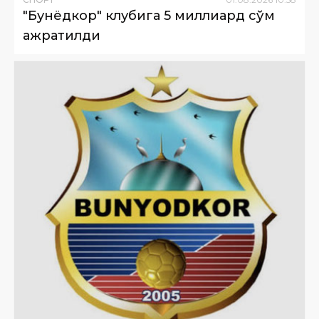
"Бунёдкор" клубига 5 миллиард сўм
ажратилди