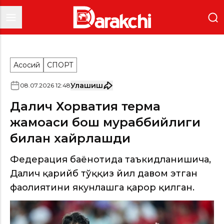
Асосий
СПОРТ
Улашиш
08
.
07
.
2026
12
:
48
Далич Хорватия терма
жамоаси бош мураббийлиги
билан хайрлашди
Федерация баёнотида таъкидланишича,
Далич қарийб тўққиз йил давом этган
фаолиятини якунлашга қарор қилган.