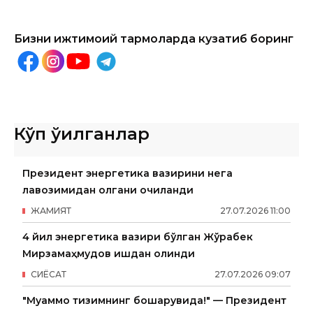
Бизни ижтимоий тармоқларда кузатиб боринг
Кўп ўқилганлар
Президент энергетика вазирини нега
лавозимидан олгани очиқланди
ЖАМИЯТ
27
.
07
.
2026
11
:
00
4 йил энергетика вазири бўлган Жўрабек
Мирзамаҳмудов ишдан олинди
СИËСАТ
27
.
07
.
2026
09
:
07
"Муаммо тизимнинг бошқарувида!" — Президент