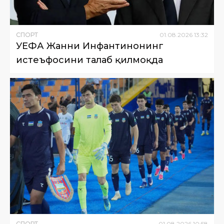
СПОРТ
01
.
08
.
2026
13
:
32
УЕФА Жанни Инфантинонинг
истеъфосини талаб қилмоқда
СПОРТ
01
.
08
.
2026
10
:
58