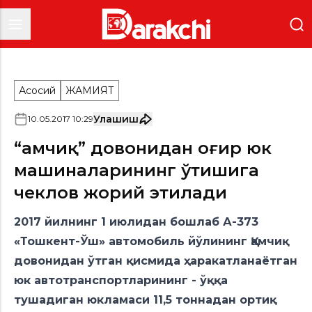
Асосий
ЖАМИЯТ
Улашиш
10
.
05
.
2017
10
:
29
“Қамчиқ” довонидан оғир юк
машиналарининг ўтишига
чеклов жорий этилади
2017 йилнинг 1 июлидан бошлаб А-373
«Тошкент-Ўш» автомобиль йўлининг Қамчиқ
довонидан ўтган қисмида ҳаракатланаётган
юк автотранспортларининг - ўққа
тушадиган юкламаси 11,5 тоннадан ортиқ