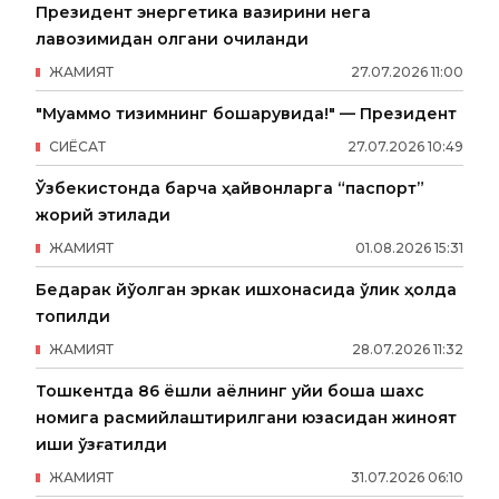
Президент энергетика вазирини нега
лавозимидан олгани очиқланди
ЖАМИЯТ
27
.
07
.
2026
11
:
00
"Муаммо тизимнинг бошқарувида!" — Президент
СИËСАТ
27
.
07
.
2026
10
:
49
Ўзбекистонда барча ҳайвонларга “паспорт”
жорий этилади
ЖАМИЯТ
01
.
08
.
2026
15
:
31
Бедарак йўқолган эркак ишхонасида ўлик ҳолда
топилди
ЖАМИЯТ
28
.
07
.
2026
11
:
32
Тошкентда 86 ёшли аёлнинг уйи бошқа шахс
номига расмийлаштирилгани юзасидан жиноят
иши қўзғатилди
ЖАМИЯТ
31
.
07
.
2026
06
:
10