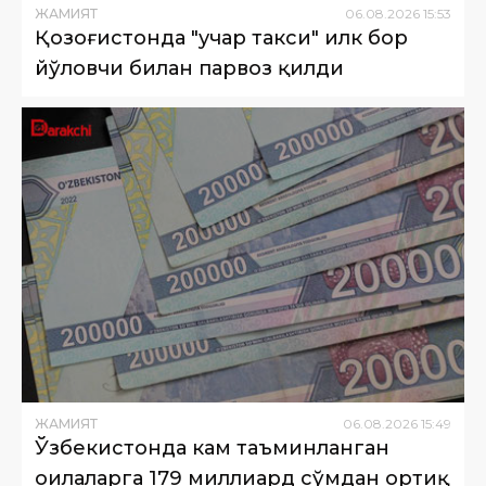
ЖАМИЯТ
06
.
08
.
2026
15
:
53
Қозоғистонда "учар такси" илк бор
йўловчи билан парвоз қилди
ЖАМИЯТ
06
.
08
.
2026
15
:
49
Ўзбекистонда кам таъминланган
оилаларга 179 миллиард сўмдан ортиқ