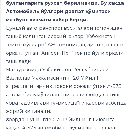
бўлганларига рухсат берилмайди. Бу ҳақда
Автомобиль йўллари давлат қўмитаси
матбуот хизмати
хабар берди
.
Бундай автотранспорт воситалари томонидан
ташиб келинган асосий юклар “Ўзбекистон
темир йўллари” АЖ томонидан, Қамчиқ довони
орқали ўтган “Ангрен-Поп” темир йўли орқали
ташилади.
Мазкур қоида Ўзбекистон Республикаси
Вазирлар Маҳкамасининг 2017 йил 11
апрелдаги “Қамчиқ довони орқали ўтган А-373
автомобиль йўлидан самарали фойдаланиш
чора тадбирлари тўғрисида”ги қарори асосида
жорий қилинади.
Қарорда шунингдек, 2017 йилнинг 1 июлига
қадар А-373 автомобиль йўлининг - Тошкент