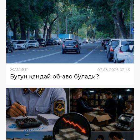
ЖАМИЯТ
07
.
08
.
2026
02
:
43
Бугун қандай об-ҳаво бўлади?