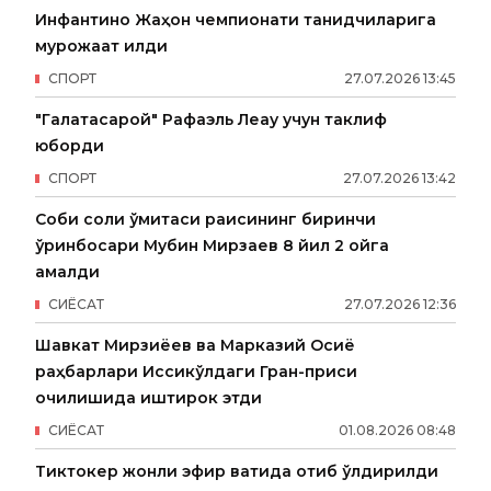
Инфантино Жаҳон чемпионати танқидчиларига
мурожаат қилди
СПОРТ
27
.
07
.
2026
13
:
45
"Галатасарой" Рафаэль Леау учун таклиф
юборди
СПОРТ
27
.
07
.
2026
13
:
42
Собиқ солиқ қўмитаси раисининг биринчи
ўринбосари Мубин Мирзаев 8 йил 2 ойга
қамалди
СИËСАТ
27
.
07
.
2026
12
:
36
Шавкат Мирзиёев ва Марказий Осиё
раҳбарлари Иссиқкўлдаги Гран-приси
очилишида иштирок этди
СИËСАТ
01
.
08
.
2026
08
:
48
Тиктокер жонли эфир вақтида отиб ўлдирилди