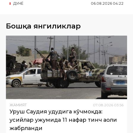
ДУНË
06
.
08
.
2026
04
:
22
Бошқа янгиликлар
ЖАМИЯТ
07
.
08
.
2026
03
:
56
Уруш Саудия ҳудудига кўчмоқда:
ҳусийлар ҳужумида 11 нафар тинч аҳоли
жабрланди