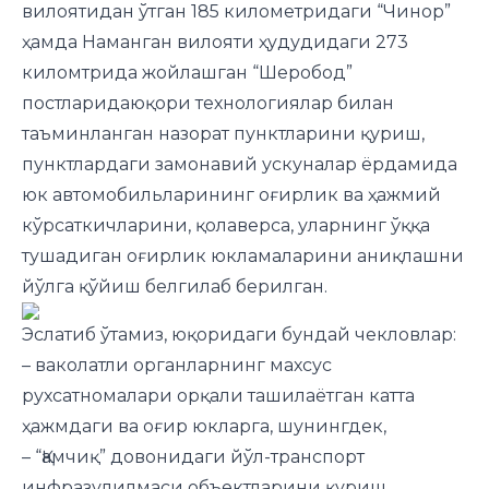
вилоятидан ўтган 185 километридаги “Чинор”
ҳамда Наманган вилояти ҳудудидаги 273
киломтрида жойлашган “Шеробод”
постларидаюқори технологиялар билан
таъминланган назорат пунктларини қуриш,
пунктлардаги замонавий ускуналар ёрдамида
юк автомобильларининг оғирлик ва ҳажмий
кўрсаткичларини, қолаверса, уларнинг ўққа
тушадиган оғирлик юкламаларини аниқлашни
йўлга қўйиш белгилаб берилган.
Эслатиб ўтамиз, юқоридаги бундай чекловлар:
– ваколатли органларнинг махсус
рухсатномалари орқали ташилаётган катта
ҳажмдаги ва оғир юкларга, шунингдек,
– “Қамчиқ” довонидаги йўл-транспорт
инфразулилмаси объектларини қуриш,