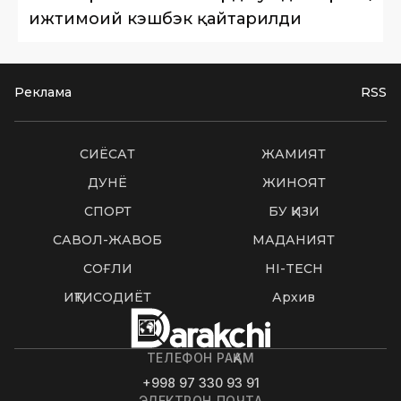
ижтимоий кэшбэк қайтарилди
Реклама
RSS
СИËСАТ
ЖАМИЯТ
ДУНË
ЖИНОЯТ
СПОРТ
БУ ҚИЗИҚ
САВОЛ-ЖАВОБ
МАДАНИЯТ
СОҒЛИҚ
HI-TECH
ИҚТИСОДИЁТ
Архив
ТЕЛЕФОН РАҚАМ
+998 97 330 93 91
ЭЛЕКТРОН ПОЧТА