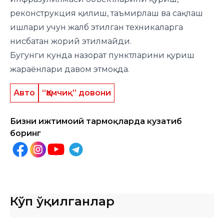
реконструкция қилиш, таъмирлаш ва сақлаш
ишлари учун жалб этилган техникаларга
нисбатан жорий этилмайди.
Бугунги кунда назорат пунктларини қуриш
жараёнлари давом этмоқда.
Авто
“Қамчиқ” довони
Бизни ижтимоий тармоқларда кузатиб
боринг
Кўп ўқилганлар