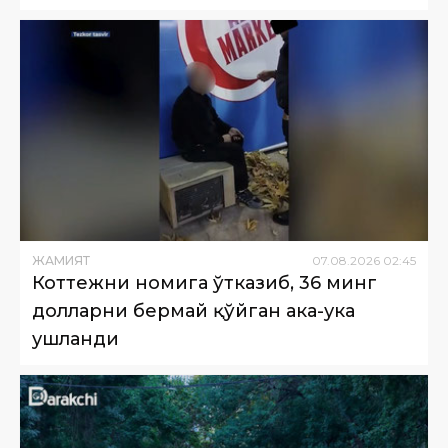
ЖАМИЯТ
07
.
08
.
2026
02
:
45
Коттежни номига ўтказиб, 36 минг
долларни бермай қўйган ака-ука
ушланди