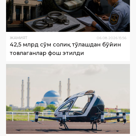
ЖАМИЯТ
06
.
08
.
2026
15
:
56
42,5 млрд сўм солиқ тўлашдан бўйин
товлаганлар фош этилди